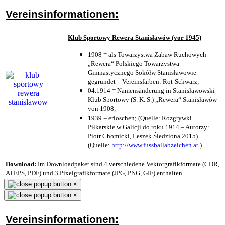
Vereinsinformationen:
Klub Sportowy Rewera Stanisławów (vor 1945)
1908 = als Towarzystwa Zabaw Ruchowych
„Rewera“ Polskiego Towarzystwa
Gimnastycznego Sokółw Stanisławowie
gegründet – Vereinsfarben: Rot-Schwarz;
04.1914 = Namensänderung in Stanisławowski
Klub Sportowy (S. K. S.) „Rewera“ Stanisławów
von 1908;
1939 = erloschen; (Quelle: Rozgrywki
Piłkarskie w Galicji do roku 1914 – Autorzy:
Piotr Chomicki, Leszek Śledziona 2015)
(Quelle:
http://www.fussballabzeichen.at
)
Download:
Im Downloadpaket sind 4 verschiedene Vektorgrafikformate (CDR,
AI EPS, PDF) und 3 Pixelgrafikformate (JPG, PNG, GIF) enthalten.
×
×
Vereinsinformationen: