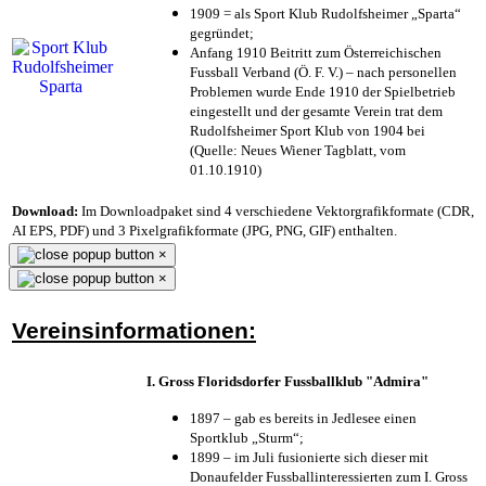
1909 = als Sport Klub Rudolfsheimer „Sparta“
gegründet;
Anfang 1910 Beitritt zum Österreichischen
Fussball Verband (Ö. F. V.) – nach personellen
Problemen wurde Ende 1910 der Spielbetrieb
eingestellt und der gesamte Verein trat dem
Rudolfsheimer Sport Klub von 1904 bei
(Quelle: Neues Wiener Tagblatt, vom
01.10.1910)
Download:
Im Downloadpaket sind 4 verschiedene Vektorgrafikformate (CDR,
AI EPS, PDF) und 3 Pixelgrafikformate (JPG, PNG, GIF) enthalten.
×
×
Vereinsinformationen:
I. Gross Floridsdorfer Fussballklub "Admira"
1897 – gab es bereits in Jedlesee einen
Sportklub „Sturm“;
1899 – im Juli fusionierte sich dieser mit
Donaufelder Fussballinteressierten zum I. Gross