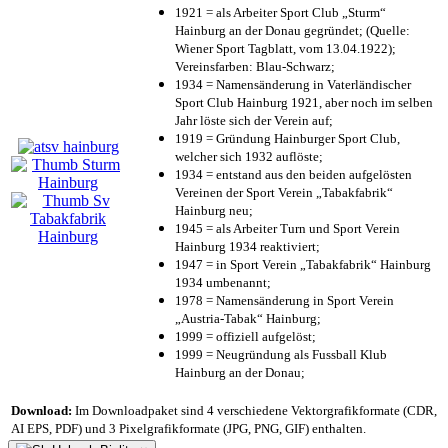
1921 = als Arbeiter Sport Club „Sturm“
Hainburg an der Donau gegründet; (Quelle:
Wiener Sport Tagblatt, vom 13.04.1922);
Vereinsfarben: Blau-Schwarz;
1934 = Namensänderung in Vaterländischer
Sport Club Hainburg 1921, aber noch im selben
Jahr löste sich der Verein auf;
1919 = Gründung Hainburger Sport Club,
welcher sich 1932 auflöste;
1934 = entstand aus den beiden aufgelösten
Vereinen der Sport Verein „Tabakfabrik“
Hainburg neu;
1945 = als Arbeiter Turn und Sport Verein
Hainburg 1934 reaktiviert;
1947 = in Sport Verein „Tabakfabrik“ Hainburg
1934 umbenannt;
1978 = Namensänderung in Sport Verein
„Austria-Tabak“ Hainburg;
1999 = offiziell aufgelöst;
1999 = Neugründung als Fussball Klub
Hainburg an der Donau;
Download:
Im Downloadpaket sind 4 verschiedene Vektorgrafikformate (CDR,
AI EPS, PDF) und 3 Pixelgrafikformate (JPG, PNG, GIF) enthalten.