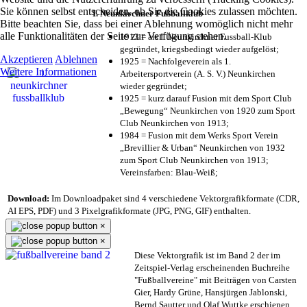
Sie können selbst entscheiden, ob Sie die Cookies zulassen möchten.
I. Neunkirchner Fußballklub
Bitte beachten Sie, dass bei einer Ablehnung womöglich nicht mehr
alle Funktionalitäten der Seite zur Verfügung stehen.
1913 = als I. Neunkirchner Fussball-Klub
gegründet, kriegsbedingt wieder aufgelöst;
Akzeptieren
Ablehnen
1925 = Nachfolgeverein als 1.
Weitere Informationen
Arbeitersportverein (A. S. V.) Neunkirchen
wieder gegründet;
1925 = kurz darauf Fusion mit dem Sport Club
„Bewegung“ Neunkirchen von 1920 zum Sport
Club Neunkirchen von 1913;
1984 = Fusion mit dem Werks Sport Verein
„Brevillier & Urban“ Neunkirchen von 1932
zum Sport Club Neunkirchen von 1913;
Vereinsfarben: Blau-Weiß;
Download:
Im Downloadpaket sind 4 verschiedene Vektorgrafikformate (CDR,
AI EPS, PDF) und 3 Pixelgrafikformate (JPG, PNG, GIF) enthalten.
×
×
Diese Vektorgrafik ist im Band 2 der im
Zeitspiel-Verlag erscheinenden Buchreihe
"Fußballvereine" mit Beiträgen von Carsten
Gier, Hardy Grüne, Hansjürgen Jablonski,
Bernd Sautter und Olaf Wuttke erschienen.