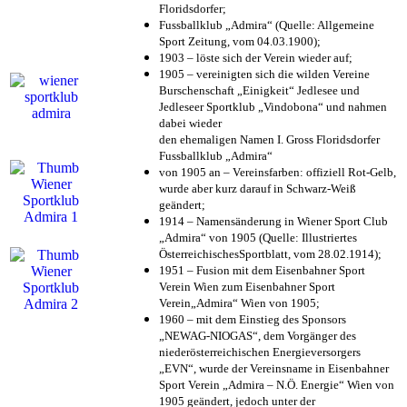
Floridsdorfer
;
Fussballklub „Admira“ (Quelle: Allgemeine
Sport Zeitung, vom 04.03.1900);
1903 – löste sich der Verein wieder auf;
1905 – vereinigten sich die wilden Vereine
Burschenschaft „Einigkeit“ Jedlesee und
Jedleseer Sportklub „Vindobona“ und nahmen
dabei wieder
den ehemaligen Namen I. Gross Floridsdorfer
Fussballklub „Admira“
von 1905 an – Vereinsfarben: offiziell Rot-Gelb,
wurde aber kurz darauf in Schwarz-Weiß
geändert;
1914 – Namensänderung in Wiener Sport Club
„Admira“ von 1905 (Quelle: Illustriertes
ÖsterreichischesSportblatt, vom 28.02.1914);
1951 – Fusion mit dem Eisenbahner Sport
Verein Wien zum Eisenbahner Sport
Verein„Admira“ Wien von 1905;
1960 – mit dem Einstieg des Sponsors
„NEWAG-NIOGAS“, dem Vorgänger des
niederösterreichischen Energieversorgers
„EVN“, wurde der Vereinsname in Eisenbahner
Sport Verein „Admira – N.Ö. Energie“ Wien von
1905 geändert, jedoch unter der