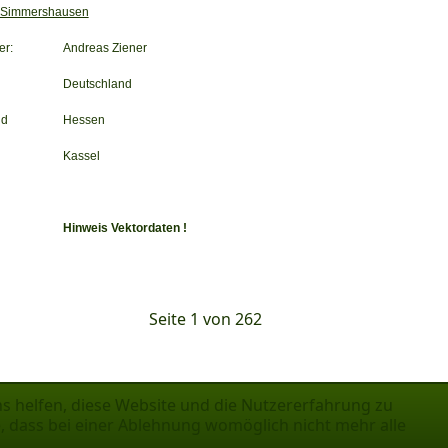
 Simmershausen
er:
Andreas Ziener
Deutschland
nd
Hessen
Kassel
Hinweis Vektordaten !
Seite 1 von 262
ns helfen, diese Website und die Nutzererfahrung zu
e, dass bei einer Ablehnung womöglich nicht mehr alle