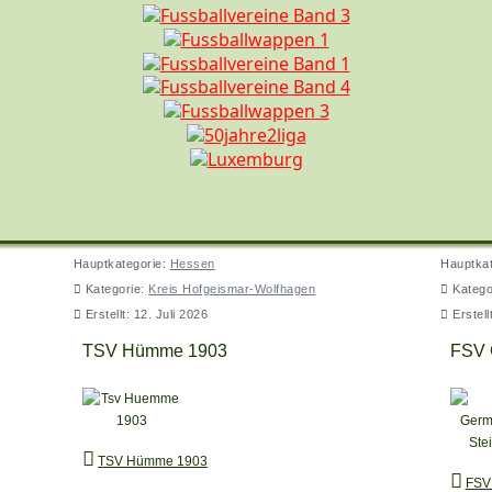
Hauptkategorie:
Hessen
Hauptka
Kategorie:
Kreis Hofgeismar-Wolfhagen
Katego
Erstellt: 12. Juli 2026
Erstell
TSV Hümme 1903
FSV 
TSV Hümme 1903
FSV