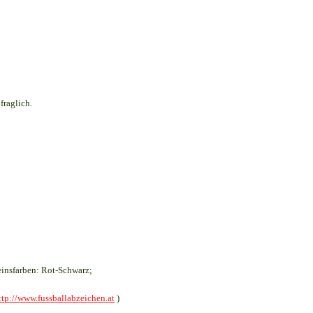
fraglich.
insfarben: Rot-Schwarz;
ttp://www.fussballabzeichen.at
)