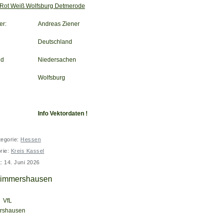
Rot Weiß Wolfsburg Detmerode
er:
Andreas Ziener
Deutschland
nd
Niedersachen
Wolfsburg
Info Vektordaten !
tegorie:
Hessen
rie:
Kreis Kassel
t: 14. Juni 2026
Simmershausen