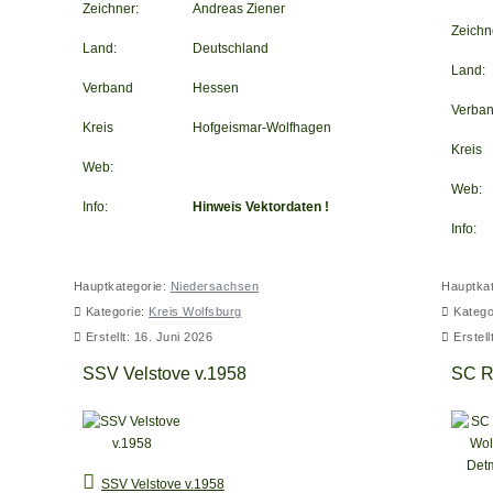
Zeichner:
Andreas Ziener
Zeichn
Land:
Deutschland
Land:
Verband
Hessen
Verba
Kreis
Hofgeismar-Wolfhagen
Kreis
Web:
Web:
Info:
Hinweis Vektordaten !
Info:
Hauptkategorie:
Niedersachsen
Hauptka
Kategorie:
Kreis Wolfsburg
Katego
Erstellt: 16. Juni 2026
Erstell
SSV Velstove v.1958
SC R
SSV Velstove v.1958