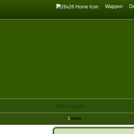
Home
Wappen
D
2404 Dateien
Home