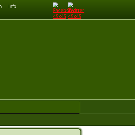
n
Info