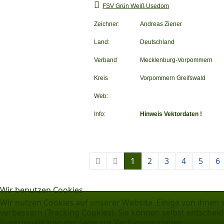
FSV Grün Weiß Usedom
Zeichner:
Andreas Ziener
Land:
Deutschland
Verband
Mecklenburg-Vorpommern
Kreis
Vorpommern Greifswald
Web:
Info:
Hinweis Vektordaten !
1
2
3
4
5
6
Wir benutzen Cookies
Wir nutzen Cookies auf unserer Website. Einige von ihnen s
verbessern (Tracking Cookies). Sie können selbst entscheid
Funktionalitäten der Seite zur Verfügung stehen.