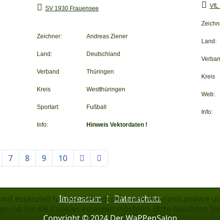
VfL
SV 1930 Frauensee
Zeichn
Zeichner:
Andreas Ziener
Land:
Land:
Deutschland
Verba
Verband
Thüringen
Kreis
Kreis
Westthüringen
Web:
Sportart:
Fußball
Info:
Info:
Hinweis Vektordaten !
7
8
9
10
Impressum
|
Datenschutz
ind essenziell für den Betrieb der Seite, während andere u
en, ob Sie die Cookies zulassen möchten. Bitte beachten Si
Copyright © 2024 Der WaPPenSalon