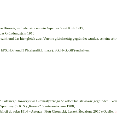
en Hinweis, es findet sich nur ein Asperner Sport Klub 1919
;
e das Gründungsjahr 1910
;
ezirk und das hier gleich zwei Vereine gleichzeitig gegründet wurden, scheint sehr 
EPS, PDF) und 3 Pixelgrafikformate (JPG, PNG, GIF) enthalten.
 Polskiego Towarzystwa Gimnastycznego Sokółw Stanisławowie gegründet – Vere
Sportowy (S. K. S.) „Rewera“ Stanisławów von 1908;
Galicji do roku 1914 – Autorzy: Piotr Chomicki, Leszek Śledziona 2015) (Quelle:
h