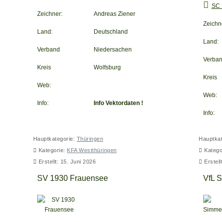
SC 
Zeichner:
Andreas Ziener
Zeichn
Land:
Deutschland
Land:
Verband
Niedersachen
Verba
Kreis
Wolfsburg
Kreis
Web:
Web:
Info:
Info Vektordaten !
Info:
Hauptkategorie:
Thüringen
Hauptka
Kategorie:
KFA Westthüringen
Katego
Erstellt: 15. Juni 2026
Erstell
SV 1930 Frauensee
VfL 