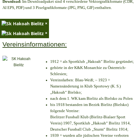
Download:
Im Downloadpaket sind 4 verschiedene Vektorgrafikformate (CDR,
AI EPS, PDF) und 3 Pixelgrafikformate (JPG, PNG, GIF) enthalten.
×
×
Vereinsinformationen:
1912 = als Sportklub „Hakoah“ Bielitz gegründet;
gehörte in der K&K Monarchie zu Österreich-
Schlesien;
Vereinsfarben: Blau-Weiß; – 1923 =
Namensänderung in Klub Sportowy (K. S.)
„Hakoah“ Bielsko;
nach dem 1. WK kam Bielitz als Bielsko zu Polen
bis 1918 bestanden im Bezirk Bielitz (Bielsko)
folgende Vereine:
Bielitzer Fussball Klub (Bielitz-Bialaer Sport
Verein) 1907, Sportklub „Hakoah“ Bielitz 1914,
Deutscher Fussball Club „Sturm“ Bielitz 1914;
1939 = wurden alle jüdischen Vereine verboten