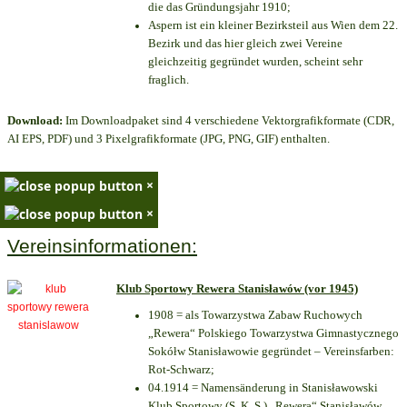
die das Gründungsjahr 1910
;
Aspern ist ein kleiner Bezirksteil aus Wien dem 22.
Bezirk und das hier gleich zwei Vereine
gleichzeitig gegründet wurden, scheint sehr
fraglich.
Download:
Im Downloadpaket sind 4 verschiedene Vektorgrafikformate (CDR,
AI EPS, PDF) und 3 Pixelgrafikformate (JPG, PNG, GIF) enthalten.
×
×
Vereinsinformationen:
Klub Sportowy Rewera Stanisławów (vor 1945)
1908 = als Towarzystwa Zabaw Ruchowych
„Rewera“ Polskiego Towarzystwa Gimnastycznego
Sokółw Stanisławowie gegründet – Vereinsfarben:
Rot-Schwarz;
04.1914 = Namensänderung in Stanisławowski
Klub Sportowy (S. K. S.) „Rewera“ Stanisławów