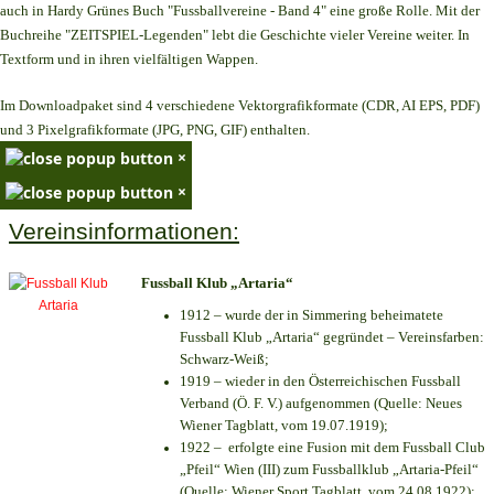
auch in Hardy Grünes Buch "Fussballvereine - Band 4" eine große Rolle. Mit der
Buchreihe "ZEITSPIEL-Legenden" lebt die Geschichte vieler Vereine weiter. In
Textform und in ihren vielfältigen Wappen.
Im Downloadpaket sind 4 verschiedene Vektorgrafikformate (CDR, AI EPS, PDF)
und 3 Pixelgrafikformate (JPG, PNG, GIF) enthalten.
×
×
Vereinsinformationen:
Fussball Klub „Artaria“
1912 – wurde der in Simmering beheimatete
Fussball Klub „Artaria“ gegründet – Vereinsfarben:
Schwarz-Weiß;
1919 – wieder in den Österreichischen Fussball
Verband (Ö. F. V.) aufgenommen (Quelle: Neues
Wiener Tagblatt, vom 19.07.1919);
1922 – erfolgte eine Fusion mit dem Fussball Club
„Pfeil“ Wien (III) zum Fussballklub „Artaria-Pfeil“
(Quelle: Wiener Sport Tagblatt, vom 24.08.1922);