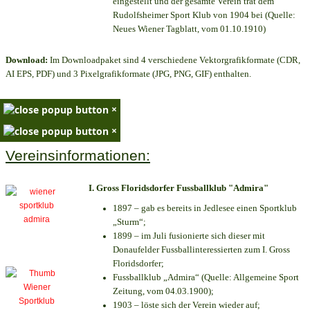
eingestellt und der gesamte Verein trat dem
Rudolfsheimer Sport Klub von 1904 bei (Quelle:
Neues Wiener Tagblatt, vom 01.10.1910)
Download:
Im Downloadpaket sind 4 verschiedene Vektorgrafikformate (CDR,
AI EPS, PDF) und 3 Pixelgrafikformate (JPG, PNG, GIF) enthalten.
×
×
Vereinsinformationen:
I. Gross Floridsdorfer Fussballklub "Admira"
1897 – gab es bereits in Jedlesee einen Sportklub
„Sturm“;
1899 – im Juli fusionierte sich dieser mit
Donaufelder Fussballinteressierten zum I. Gross
Floridsdorfer
;
Fussballklub „Admira“ (Quelle: Allgemeine Sport
Zeitung, vom 04.03.1900);
1903 – löste sich der Verein wieder auf;