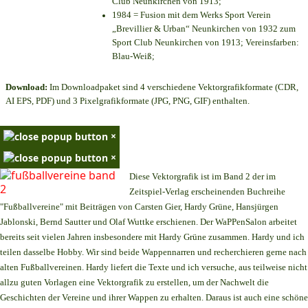
Club Neunkirchen von 1913;
1984 = Fusion mit dem Werks Sport Verein
„Brevillier & Urban“ Neunkirchen von 1932 zum
Sport Club Neunkirchen von 1913; Vereinsfarben:
Blau-Weiß;
Download:
Im Downloadpaket sind 4 verschiedene Vektorgrafikformate (CDR,
AI EPS, PDF) und 3 Pixelgrafikformate (JPG, PNG, GIF) enthalten.
×
×
Diese Vektorgrafik ist im Band 2 der im
Zeitspiel-Verlag erscheinenden Buchreihe
"Fußballvereine" mit Beiträgen von Carsten Gier, Hardy Grüne, Hansjürgen
Jablonski, Bernd Sautter und Olaf Wuttke erschienen. Der WaPPenSalon arbeitet
bereits seit vielen Jahren insbesondere mit Hardy Grüne zusammen. Hardy und ich
teilen dasselbe Hobby. Wir sind beide Wappennarren und recherchieren gerne nach
alten Fußballvereinen. Hardy liefert die Texte und ich versuche, aus teilweise nicht
allzu guten Vorlagen eine Vektorgrafik zu erstellen, um der Nachwelt die
Geschichten der Vereine und ihrer Wappen zu erhalten. Daraus ist auch eine schöne