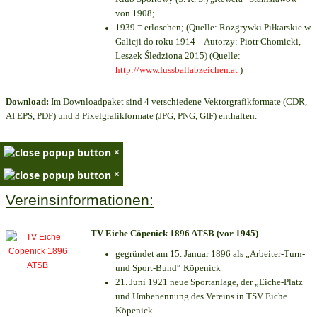
von 1908;
1939 = erloschen; (Quelle: Rozgrywki Piłkarskie w
Galicji do roku 1914 – Autorzy: Piotr Chomicki,
Leszek Śledziona 2015) (Quelle:
http://www.fussballabzeichen.at
)
Download:
Im Downloadpaket sind 4 verschiedene Vektorgrafikformate (CDR,
AI EPS, PDF) und 3 Pixelgrafikformate (JPG, PNG, GIF) enthalten.
×
×
Vereinsinformationen:
TV Eiche Cöpenick 1896 ATSB (vor 1945)
gegründet am 15. Januar 1896 als „Arbeiter-Turn-
und Sport-Bund“ Köpenick
21. Juni 1921 neue Sportanlage, der „Eiche-Platz
und Umbenennung des Vereins in TSV Eiche
Köpenick