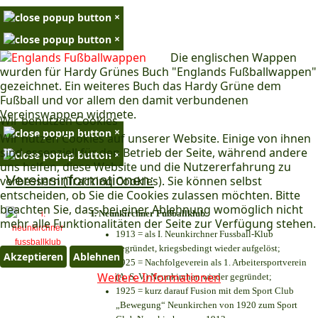
×
×
Die englischen Wappen
wurden für Hardy Grünes Buch "Englands Fußballwappen"
gezeichnet. Ein weiteres Buch das Hardy Grüne dem
Fußball und vor allem den damit verbundenen
Vereinswappen widmete.
Wir benutzen Cookies
×
Wir nutzen Cookies auf unserer Website. Einige von ihnen
sind essenziell für den Betrieb der Seite, während andere
×
uns helfen, diese Website und die Nutzererfahrung zu
Vereinsinformationen:
verbessern (Tracking Cookies). Sie können selbst
entscheiden, ob Sie die Cookies zulassen möchten. Bitte
beachten Sie, dass bei einer Ablehnung womöglich nicht
I. Neunkirchner Fußballklub
mehr alle Funktionalitäten der Seite zur Verfügung stehen.
1913 = als I. Neunkirchner Fussball-Klub
gegründet, kriegsbedingt wieder aufgelöst;
Akzeptieren
Ablehnen
1925 = Nachfolgeverein als 1. Arbeitersportverein
Weitere Informationen
(A. S. V.) Neunkirchen wieder gegründet;
1925 = kurz darauf Fusion mit dem Sport Club
„Bewegung“ Neunkirchen von 1920 zum Sport