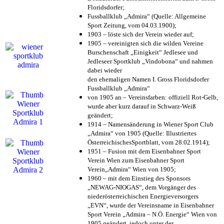
Floridsdorfer
;
Fussballklub „Admira“ (Quelle: Allgemeine
Sport Zeitung, vom 04.03.1900);
1903 – löste sich der Verein wieder auf;
1905 – vereinigten sich die wilden Vereine
Burschenschaft „Einigkeit“ Jedlesee und
Jedleseer Sportklub „Vindobona“ und nahmen
dabei wieder
den ehemaligen Namen I. Gross Floridsdorfer
Fussballklub „Admira“
von 1905 an – Vereinsfarben: offiziell Rot-Gelb,
wurde aber kurz darauf in Schwarz-Weiß
geändert;
1914 – Namensänderung in Wiener Sport Club
„Admira“ von 1905 (Quelle: Illustriertes
ÖsterreichischesSportblatt, vom 28.02.1914);
1951 – Fusion mit dem Eisenbahner Sport
Verein Wien zum Eisenbahner Sport
Verein„Admira“ Wien von 1905;
1960 – mit dem Einstieg des Sponsors
„NEWAG-NIOGAS“, dem Vorgänger des
niederösterreichischen Energieversorgers
„EVN“, wurde der Vereinsname in Eisenbahner
Sport Verein „Admira – N.Ö. Energie“ Wien von
1905 geändert, jedoch unter der