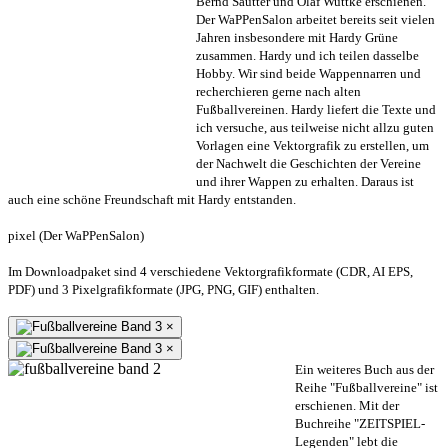
Bernd Sautter und Olaf Wuttke erschienen.
Der WaPPenSalon arbeitet bereits seit vielen
Jahren insbesondere mit Hardy Grüne
zusammen. Hardy und ich teilen dasselbe
Hobby. Wir sind beide Wappennarren und
recherchieren gerne nach alten
Fußballvereinen. Hardy liefert die Texte und
ich versuche, aus teilweise nicht allzu guten
Vorlagen eine Vektorgrafik zu erstellen, um
der Nachwelt die Geschichten der Vereine
und ihrer Wappen zu erhalten. Daraus ist
auch eine schöne Freundschaft mit Hardy entstanden.
pixel (Der WaPPenSalon)
Im Downloadpaket sind 4 verschiedene Vektorgrafikformate (CDR, AI EPS,
PDF) und 3 Pixelgrafikformate (JPG, PNG, GIF) enthalten.
×
×
Ein weiteres Buch aus der
Reihe "Fußballvereine" ist
erschienen. Mit der
Buchreihe "ZEITSPIEL-
Legenden" lebt die