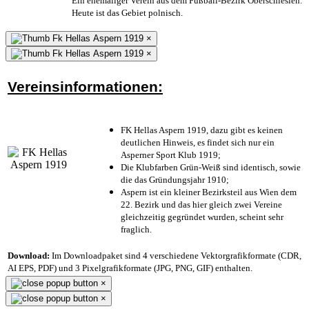
Ein ehemaliger Verein aus dem Fußball-Bezirk Oberschlesien.
Heute ist das Gebiet polnisch.
×
×
Vereinsinformationen:
FK Hellas Aspern 1919, dazu gibt es keinen
deutlichen Hinweis, es findet sich nur ein
Asperner Sport Klub 1919
;
Die Klubfarben Grün-Weiß sind identisch, sowie
die das Gründungsjahr 1910
;
Aspern ist ein kleiner Bezirksteil aus Wien dem
22. Bezirk und das hier gleich zwei Vereine
gleichzeitig gegründet wurden, scheint sehr
fraglich.
Download:
Im Downloadpaket sind 4 verschiedene Vektorgrafikformate (CDR,
AI EPS, PDF) und 3 Pixelgrafikformate (JPG, PNG, GIF) enthalten.
×
×