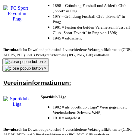
1898 = Gründung Fussball und Athletik Club
„Sport“ in Prag;
19?? = Gründung Fussball Club „Favorit“ in
Prag;
1901 = Fusion der beiden Vereine zum Fussball
Club „Sport-Favorit“ in Prag von 1898;
1945 = erloschen;
Download:
Im Downloadpaket sind 4 verschiedene Vektorgrafikformate (CDR,
AI EPS, PDF) und 3 Pixelgrafikformate (JPG, PNG, GIF) enthalten.
×
×
Vereinsinformationen:
Sportklub Liga
1902 = als Sportklub „Liga“ Wien gegründet;
Vereinsfarben: Schwarz-Weiß;
1910 = aufgelöst
Download:
Im Downloadpaket sind 4 verschiedene Vektorgrafikformate (CDR,
AI EPS, PDF) und 3 Pixelgrafikformate (JPG, PNG, GIF) enthalten.