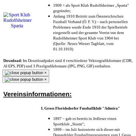
1909 = als Sport Klub Rudolfsheimer „Sparta“
gegründet;
Anfang 1910 Beitritt zum Österreichischen
Fussball Verband (Ö. F. V.) – nach personellen
Problemen wurde Ende 1910 der Spielbetrieb
eingestellt und der gesamte Verein trat dem
Rudolfsheimer Sport Klub von 1904 bei
(Quelle: Neues Wiener Tagblatt, vom
01.10.1910)
Download:
Im Downloadpaket sind 4 verschiedene Vektorgrafikformate (CDR,
AI EPS, PDF) und 3 Pixelgrafikformate (JPG, PNG, GIF) enthalten.
×
×
Vereinsinformationen:
I. Gross Floridsdorfer Fussballklub "Admira"
1897 – gab es bereits in Jedlesee einen
Sportklub „Sturm“;
1899 – im Juli fusionierte sich dieser mit
Donaufelder Fussballinteressierten zum I. Gross