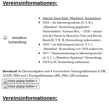
Vereinsinformationen:
Arbeiter Sport Klub "Marathon" Korneuburg
1926 = als Arbeitersportklub (A. S. K.)
„Marathon“ Korneuburg gegründet;
Vereinsfarben: Schwarz-Rot; – 1938 = musste
sich der Verein in Deutscher Turn und Reichs
Bund (D. T. R. B.) Korneuburg umbenennen;
1945 = als Arbeitersportclub (A. S. C.)
„Marathon“ Korneuburg von 1926 reaktiviert;
19?? = Namensänderung in Arbeitersportclub
(A. S. C.) „Marathon-Sparkasse“ Korneuburg;
2019 in SC Korneuburg umbenannt
Download:
Im Downloadpaket sind 4 verschiedene Vektorgrafikformate (CDR,
AI EPS, PDF) und 3 Pixelgrafikformate (JPG, PNG, GIF) enthalten.
×
×
Vereinsinformationen: