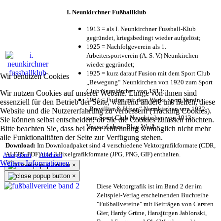
I. Neunkirchner Fußballklub
1913 = als I. Neunkirchner Fussball-Klub
gegründet, kriegsbedingt wieder aufgelöst;
1925 = Nachfolgeverein als 1.
Arbeitersportverein (A. S. V.) Neunkirchen
wieder gegründet;
1925 = kurz darauf Fusion mit dem Sport Club
Wir benutzen Cookies
„Bewegung“ Neunkirchen von 1920 zum Sport
Club Neunkirchen von 1913;
Wir nutzen Cookies auf unserer Website. Einige von ihnen sind
1984 = Fusion mit dem Werks Sport Verein
essenziell für den Betrieb der Seite, während andere uns helfen, diese
„Brevillier & Urban“ Neunkirchen von 1932
Website und die Nutzererfahrung zu verbessern (Tracking Cookies).
zum Sport Club Neunkirchen von 1913;
Sie können selbst entscheiden, ob Sie die Cookies zulassen möchten.
Vereinsfarben: Blau-Weiß;
Bitte beachten Sie, dass bei einer Ablehnung womöglich nicht mehr
alle Funktionalitäten der Seite zur Verfügung stehen.
Download:
Im Downloadpaket sind 4 verschiedene Vektorgrafikformate (CDR,
AI EPS, PDF) und 3 Pixelgrafikformate (JPG, PNG, GIF) enthalten.
Akzeptieren
Ablehnen
Weitere Informationen
×
×
Diese Vektorgrafik ist im Band 2 der im
Zeitspiel-Verlag erscheinenden Buchreihe
"Fußballvereine" mit Beiträgen von Carsten
Gier, Hardy Grüne, Hansjürgen Jablonski,