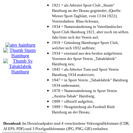
1921 = als Arbeiter Sport Club „Sturm“
Hainburg an der Donau gegründet; (Quelle:
Wiener Sport Tagblatt, vom 13.04.1922);
Vereinsfarben: Blau-Schwarz;
1934 = Namensänderung in Vaterländischer
Sport Club Hainburg 1921, aber noch im selben
Jahr löste sich der Verein auf;
1919 = Gründung Hainburger Sport Club,
welcher sich 1932 auflöste;
1934 = entstand aus den beiden aufgelösten
Vereinen der Sport Verein „Tabakfabrik“
Hainburg neu;
1945 = als Arbeiter Turn und Sport Verein
Hainburg 1934 reaktiviert;
1947 = in Sport Verein „Tabakfabrik“ Hainburg
1934 umbenannt;
1978 = Namensänderung in Sport Verein
„Austria-Tabak“ Hainburg;
1999 = offiziell aufgelöst;
1999 = Neugründung als Fussball Klub
Hainburg an der Donau;
Download:
Im Downloadpaket sind 4 verschiedene Vektorgrafikformate (CDR,
AI EPS, PDF) und 3 Pixelgrafikformate (JPG, PNG, GIF) enthalten.