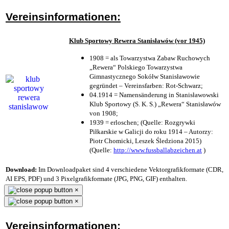
Vereinsinformationen:
Klub Sportowy Rewera Stanisławów (vor 1945)
1908 = als Towarzystwa Zabaw Ruchowych
„Rewera“ Polskiego Towarzystwa
Gimnastycznego Sokółw Stanisławowie
gegründet – Vereinsfarben: Rot-Schwarz;
04.1914 = Namensänderung in Stanisławowski
Klub Sportowy (S. K. S.) „Rewera“ Stanisławów
von 1908;
1939 = erloschen; (Quelle: Rozgrywki
Piłkarskie w Galicji do roku 1914 – Autorzy:
Piotr Chomicki, Leszek Śledziona 2015)
(Quelle:
http://www.fussballabzeichen.at
)
Download:
Im Downloadpaket sind 4 verschiedene Vektorgrafikformate (CDR,
AI EPS, PDF) und 3 Pixelgrafikformate (JPG, PNG, GIF) enthalten.
×
×
Vereinsinformationen: