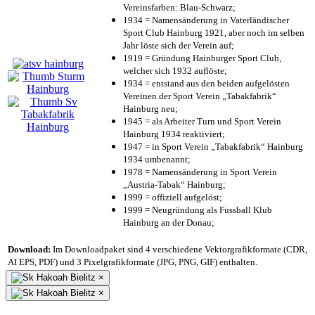
Vereinsfarben: Blau-Schwarz;
1934 = Namensänderung in Vaterländischer
Sport Club Hainburg 1921, aber noch im selben
Jahr löste sich der Verein auf;
1919 = Gründung Hainburger Sport Club,
welcher sich 1932 auflöste;
1934 = entstand aus den beiden aufgelösten
Vereinen der Sport Verein „Tabakfabrik“
Hainburg neu;
1945 = als Arbeiter Turn und Sport Verein
Hainburg 1934 reaktiviert;
1947 = in Sport Verein „Tabakfabrik“ Hainburg
1934 umbenannt;
1978 = Namensänderung in Sport Verein
„Austria-Tabak“ Hainburg;
1999 = offiziell aufgelöst;
1999 = Neugründung als Fussball Klub
Hainburg an der Donau;
Download:
Im Downloadpaket sind 4 verschiedene Vektorgrafikformate (CDR,
AI EPS, PDF) und 3 Pixelgrafikformate (JPG, PNG, GIF) enthalten.
×
×