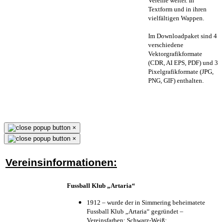
Vereine weiter. In
Textform und in ihren
vielfältigen Wappen.
Im Downloadpaket sind 4
verschiedene
Vektorgrafikformate
(CDR, AI EPS, PDF) und 3
Pixelgrafikformate (JPG,
PNG, GIF) enthalten.
×
×
Vereinsinformationen:
Fussball Klub „Artaria“
1912 – wurde der in Simmering beheimatete
Fussball Klub „Artaria“ gegründet –
Vereinsfarben: Schwarz-Weiß;