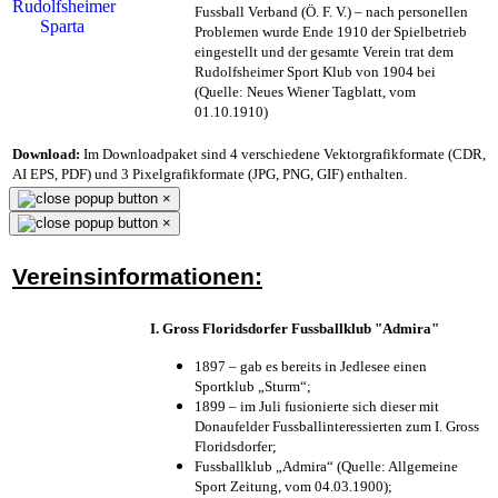
Fussball Verband (Ö. F. V.) – nach personellen
Problemen wurde Ende 1910 der Spielbetrieb
eingestellt und der gesamte Verein trat dem
Rudolfsheimer Sport Klub von 1904 bei
(Quelle: Neues Wiener Tagblatt, vom
01.10.1910)
Download:
Im Downloadpaket sind 4 verschiedene Vektorgrafikformate (CDR,
AI EPS, PDF) und 3 Pixelgrafikformate (JPG, PNG, GIF) enthalten.
×
×
Vereinsinformationen:
I. Gross Floridsdorfer Fussballklub "Admira"
1897 – gab es bereits in Jedlesee einen
Sportklub „Sturm“;
1899 – im Juli fusionierte sich dieser mit
Donaufelder Fussballinteressierten zum I. Gross
Floridsdorfer
;
Fussballklub „Admira“ (Quelle: Allgemeine
Sport Zeitung, vom 04.03.1900);