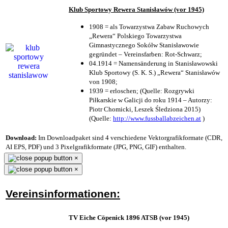
Klub Sportowy Rewera Stanisławów (vor 1945)
1908 = als Towarzystwa Zabaw Ruchowych
„Rewera“ Polskiego Towarzystwa
Gimnastycznego Sokółw Stanisławowie
gegründet – Vereinsfarben: Rot-Schwarz;
04.1914 = Namensänderung in Stanisławowski
Klub Sportowy (S. K. S.) „Rewera“ Stanisławów
von 1908;
1939 = erloschen; (Quelle: Rozgrywki
Piłkarskie w Galicji do roku 1914 – Autorzy:
Piotr Chomicki, Leszek Śledziona 2015)
(Quelle:
http://www.fussballabzeichen.at
)
Download:
Im Downloadpaket sind 4 verschiedene Vektorgrafikformate (CDR,
AI EPS, PDF) und 3 Pixelgrafikformate (JPG, PNG, GIF) enthalten.
×
×
Vereinsinformationen:
TV Eiche Cöpenick 1896 ATSB (vor 1945)