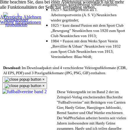
Bitte beachten Sie, dass bei einer Ablehnung womöglich nicht mehr
gegründet, kriegsbedingt wieder aufgelöst;
alle Funktionalitäten der Seite zur Verfügung stehen.
1925 = Nachfolgeverein als 1.
Arbeitersportverein (A. S. V.) Neunkirchen
Akzeptieren
Ablehnen
wieder gegründet;
Weitere Informationen
1925 = kurz darauf Fusion mit dem Sport Club
„Bewegung“ Neunkirchen von 1920 zum Sport
Club Neunkirchen von 1913;
1984 = Fusion mit dem Werks Sport Verein
„Brevillier & Urban“ Neunkirchen von 1932
zum Sport Club Neunkirchen von 1913;
Vereinsfarben: Blau-Weiß;
Download:
Im Downloadpaket sind 4 verschiedene Vektorgrafikformate (CDR,
AI EPS, PDF) und 3 Pixelgrafikformate (JPG, PNG, GIF) enthalten.
×
×
Diese Vektorgrafik ist im Band 2 der im
Zeitspiel-Verlag erscheinenden Buchreihe
"Fußballvereine" mit Beiträgen von Carsten
Gier, Hardy Grüne, Hansjürgen Jablonski,
Bernd Sautter und Olaf Wuttke erschienen.
Der WaPPenSalon arbeitet bereits seit vielen
Jahren insbesondere mit Hardy Grüne
zusammen. Hardy und ich teilen dasselbe