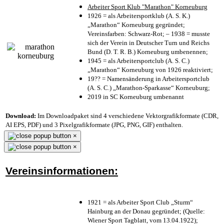
Arbeiter Sport Klub "Marathon" Korneuburg
1926 = als Arbeitersportklub (A. S. K.)
„Marathon“ Korneuburg gegründet;
Vereinsfarben: Schwarz-Rot; – 1938 = musste
sich der Verein in Deutscher Turn und Reichs
Bund (D. T. R. B.) Korneuburg umbenennen;
1945 = als Arbeitersportclub (A. S. C.)
„Marathon“ Korneuburg von 1926 reaktiviert;
19?? = Namensänderung in Arbeitersportclub
(A. S. C.) „Marathon-Sparkasse“ Korneuburg;
2019 in SC Korneuburg umbenannt
Download:
Im Downloadpaket sind 4 verschiedene Vektorgrafikformate (CDR,
AI EPS, PDF) und 3 Pixelgrafikformate (JPG, PNG, GIF) enthalten.
×
×
Vereinsinformationen:
1921 = als Arbeiter Sport Club „Sturm“
Hainburg an der Donau gegründet; (Quelle:
Wiener Sport Tagblatt, vom 13.04.1922);