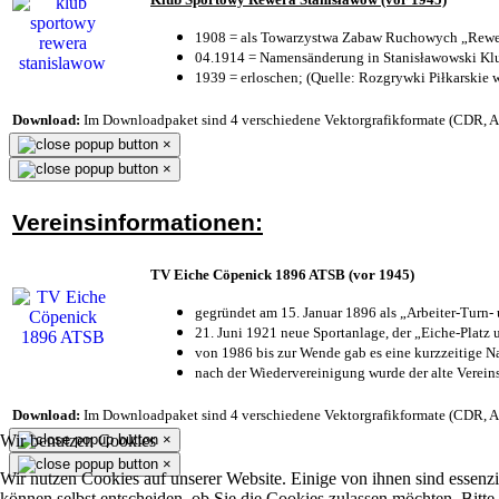
1908 = als Towarzystwa Zabaw Ruchowych „Rewer
04.1914 = Namensänderung in Stanisławowski Klu
1939 = erloschen; (Quelle: Rozgrywki Piłkarskie 
Download:
Im Downloadpaket sind 4 verschiedene Vektorgrafikformate (CDR, AI 
×
×
Vereinsinformationen:
TV Eiche Cöpenick 1896 ATSB (vor 1945)
gegründet am 15. Januar 1896 als „Arbeiter-Turn
21. Juni 1921 neue Sportanlage, der „Eiche-Plat
von 1986 bis zur Wende gab es eine kurzzeitige
nach der Wiedervereinigung wurde der alte Verei
Download:
Im Downloadpaket sind 4 verschiedene Vektorgrafikformate (CDR, AI 
Wir benutzen Cookies
×
×
Wir nutzen Cookies auf unserer Website. Einige von ihnen sind essenzi
können selbst entscheiden, ob Sie die Cookies zulassen möchten. Bitte