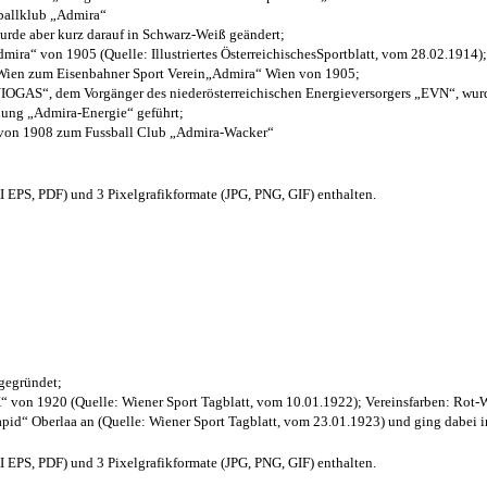
sballklub „Admira“
wurde aber kurz darauf in Schwarz-Weiß geändert;
ra“ von 1905 (Quelle: Illustriertes ÖsterreichischesSportblatt, vom 28.02.1914);
 Wien zum Eisenbahner Sport Verein„Admira“ Wien von 1905;
OGAS“, dem Vorgänger des niederösterreichischen Energieversorgers „EVN“, wurde
nung „Admira-Energie“ geführt;
 von 1908 zum Fussball Club „Admira-Wacker“
EPS, PDF) und 3 Pixelgrafikformate (JPG, PNG, GIF) enthalten.
 gegründet;
“ von 1920 (Quelle: Wiener Sport Tagblatt, vom 10.01.1922); Vereinsfarben: Rot-
pid“ Oberlaa an (Quelle: Wiener Sport Tagblatt, vom 23.01.1923) und ging dabei i
EPS, PDF) und 3 Pixelgrafikformate (JPG, PNG, GIF) enthalten.