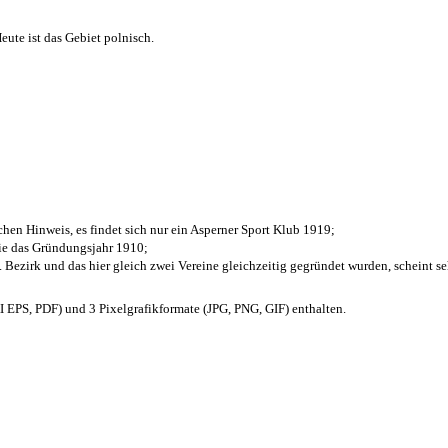
ute ist das Gebiet polnisch.
chen Hinweis, es findet sich nur ein Asperner Sport Klub 1919
;
die das Gründungsjahr 1910
;
. Bezirk und das hier gleich zwei Vereine gleichzeitig gegründet wurden, scheint seh
EPS, PDF) und 3 Pixelgrafikformate (JPG, PNG, GIF) enthalten.