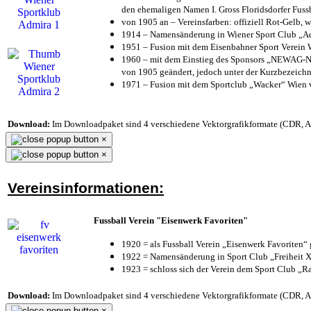
den ehemaligen Namen I. Gross Floridsdorfer Fus
von 1905 an – Vereinsfarben: offiziell Rot-Gelb, 
1914 – Namensänderung in Wiener Sport Club „Admi
1951 – Fusion mit dem Eisenbahner Sport Verein
1960 – mit dem Einstieg des Sponsors „NEWAG-NI
von 1905 geändert, jedoch unter der Kurzbezeich
1971 – Fusion mit dem Sportclub „Wacker“ Wien
Download:
Im Downloadpaket sind 4 verschiedene Vektorgrafikformate (CDR, AI 
×
×
Vereinsinformationen:
Fussball Verein "Eisenwerk Favoriten"
1920 = als Fussball Verein „Eisenwerk Favoriten“
1922 = Namensänderung in Sport Club „Freiheit X
1923 = schloss sich der Verein dem Sport Club „Ra
Download:
Im Downloadpaket sind 4 verschiedene Vektorgrafikformate (CDR, AI 
×