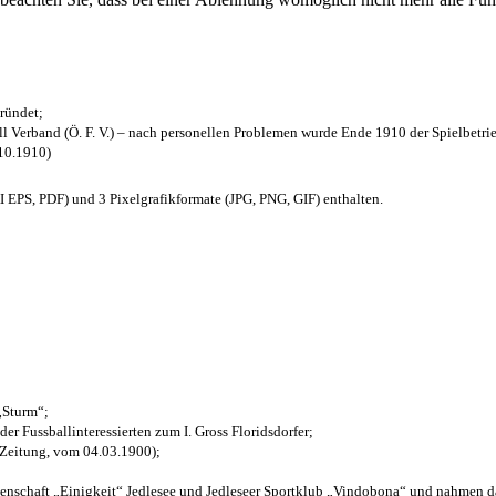
ründet;
l Verband (Ö. F. V.) – nach personellen Problemen wurde Ende 1910 der Spielbetri
.10.1910)
EPS, PDF) und 3 Pixelgrafikformate (JPG, PNG, GIF) enthalten.
 „Sturm“;
der Fussballinteressierten zum I. Gross Floridsdorfer
;
 Zeitung, vom 04.03.1900);
henschaft „Einigkeit“ Jedlesee und Jedleseer Sportklub „Vindobona“ und nahmen d