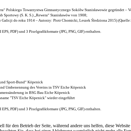
a“ Polskiego Towarzystwa Gimnastycznego Sokółw Stanisławowie gegründet – Ve
b Sportowy (S. K. S.) „Rewera“ Stanisławów von 1908;
w Galicji do roku 1914 – Autorzy: Piotr Chomicki, Leszek Śledziona 2015) (Quelle
EPS, PDF) und 3 Pixelgrafikformate (JPG, PNG, GIF) enthalten.
- und Sport-Bund“ Köpenick
z und Umbenennung des Vereins in TSV Eiche Köpenick
 Namensänderung in BSG Bau Eiche Köpenick
nsname "TSV Eiche Köpenick" wieder eingeführt
EPS, PDF) und 3 Pixelgrafikformate (JPG, PNG, GIF) enthalten.
ell für den Betrieb der Seite, während andere uns helfen, diese Websit
 beachten Sie, dass bei einer Ablehnung womöglich nicht mehr alle Funk