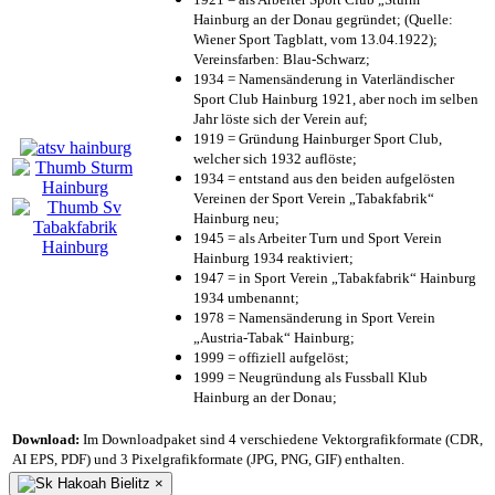
Hainburg an der Donau gegründet; (Quelle:
Wiener Sport Tagblatt, vom 13.04.1922);
Vereinsfarben: Blau-Schwarz;
1934 = Namensänderung in Vaterländischer
Sport Club Hainburg 1921, aber noch im selben
Jahr löste sich der Verein auf;
1919 = Gründung Hainburger Sport Club,
welcher sich 1932 auflöste;
1934 = entstand aus den beiden aufgelösten
Vereinen der Sport Verein „Tabakfabrik“
Hainburg neu;
1945 = als Arbeiter Turn und Sport Verein
Hainburg 1934 reaktiviert;
1947 = in Sport Verein „Tabakfabrik“ Hainburg
1934 umbenannt;
1978 = Namensänderung in Sport Verein
„Austria-Tabak“ Hainburg;
1999 = offiziell aufgelöst;
1999 = Neugründung als Fussball Klub
Hainburg an der Donau;
Download:
Im Downloadpaket sind 4 verschiedene Vektorgrafikformate (CDR,
AI EPS, PDF) und 3 Pixelgrafikformate (JPG, PNG, GIF) enthalten.
×