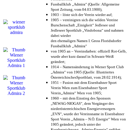
Fussballklub „Admira“ (Quelle: Allgemeine
Sport Zeitung, vom 04.03.1900);
1903 – löste sich der Verein wieder auf;
1905 – vereinigten sich die wilden Vereine
Burschenschaft „Einigkeit“ Jedlesee und
Jedleseer Sportklub „Vindobona“ und nahmen
dabei wieder
den ehemaligen Namen I. Gross Floridsdorfer
Fussballklub „Admira“
von 1905 an – Vereinsfarben: offiziell Rot-Gelb,
wurde aber kurz darauf in Schwarz-Weiß
geändert;
1914 – Namensänderung in Wiener Sport Club
„Admira“ von 1905 (Quelle: Illustriertes
ÖsterreichischesSportblatt, vom 28.02.1914);
1951 – Fusion mit dem Eisenbahner Sport
Verein Wien zum Eisenbahner Sport
Verein„Admira“ Wien von 1905;
1960 – mit dem Einstieg des Sponsors
„NEWAG-NIOGAS“, dem Vorgänger des
niederösterreichischen Energieversorgers
„EVN“, wurde der Vereinsname in Eisenbahner
Sport Verein „Admira – N.Ö. Energie“ Wien von
1905 geändert, jedoch unter der
Kurzbezeichnung „Admira-Energie“ geführt;