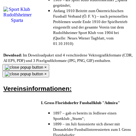
gegründet;
Anfang 1910 Beitritt zum Österreichischen
Fussball Verband (Ö. F. V.) – nach personellen
Problemen wurde Ende 1910 der Spielbetrieb
eingestellt und der gesamte Verein trat dem
Rudolfsheimer Sport Klub von 1904 bei
(Quelle: Neues Wiener Tagblatt, vom
01.10.1910)
Download:
Im Downloadpaket sind 4 verschiedene Vektorgrafikformate (CDR,
AI EPS, PDF) und 3 Pixelgrafikformate (JPG, PNG, GIF) enthalten.
×
×
Vereinsinformationen:
I. Gross Floridsdorfer Fussballklub "Admira"
1897 – gab es bereits in Jedlesee einen
Sportklub „Sturm“;
1899 – im Juli fusionierte sich dieser mit
Donaufelder Fussballinteressierten zum I. Gross
Floridsdorfer
;