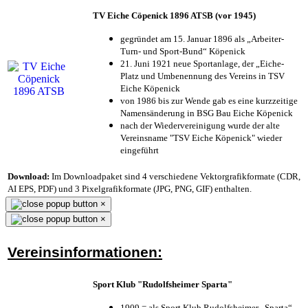
TV Eiche Cöpenick 1896 ATSB (vor 1945)
gegründet am 15. Januar 1896 als „Arbeiter-
Turn- und Sport-Bund“ Köpenick
21. Juni 1921 neue Sportanlage, der „Eiche-
Platz und Umbenennung des Vereins in TSV
Eiche Köpenick
von 1986 bis zur Wende gab es eine kurzzeitige
Namensänderung in BSG Bau Eiche Köpenick
nach der Wiedervereinigung wurde der alte
Vereinsname "TSV Eiche Köpenick" wieder
eingeführt
Download:
Im Downloadpaket sind 4 verschiedene Vektorgrafikformate (CDR,
AI EPS, PDF) und 3 Pixelgrafikformate (JPG, PNG, GIF) enthalten.
×
×
Vereinsinformationen:
Sport Klub "Rudolfsheimer Sparta"
1909 = als Sport Klub Rudolfsheimer „Sparta“