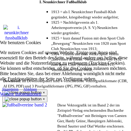
I. Neunkirchner Fußballklub
1913 = als I. Neunkirchner Fussball-Klub
gegründet, kriegsbedingt wieder aufgelöst;
1925 = Nachfolgeverein als 1.
Arbeitersportverein (A. S. V.) Neunkirchen
wieder gegründet;
1925 = kurz darauf Fusion mit dem Sport Club
Wir benutzen Cookies
„Bewegung“ Neunkirchen von 1920 zum Sport
Club Neunkirchen von 1913;
Wir nutzen Cookies auf unserer Website. Einige von ihnen sind
1984 = Fusion mit dem Werks Sport Verein
essenziell für den Betrieb der Seite, während andere uns helfen, diese
„Brevillier & Urban“ Neunkirchen von 1932
Website und die Nutzererfahrung zu verbessern (Tracking Cookies).
zum Sport Club Neunkirchen von 1913;
Sie können selbst entscheiden, ob Sie die Cookies zulassen möchten.
Vereinsfarben: Blau-Weiß;
Bitte beachten Sie, dass bei einer Ablehnung womöglich nicht mehr
alle Funktionalitäten der Seite zur Verfügung stehen.
Download:
Im Downloadpaket sind 4 verschiedene Vektorgrafikformate (CDR,
AI EPS, PDF) und 3 Pixelgrafikformate (JPG, PNG, GIF) enthalten.
Akzeptieren
Ablehnen
×
Weitere Informationen
×
Diese Vektorgrafik ist im Band 2 der im
Zeitspiel-Verlag erscheinenden Buchreihe
"Fußballvereine" mit Beiträgen von Carsten
Gier, Hardy Grüne, Hansjürgen Jablonski,
Bernd Sautter und Olaf Wuttke erschienen.