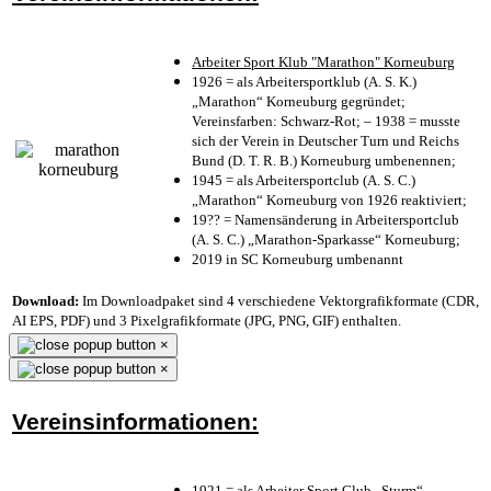
Arbeiter Sport Klub "Marathon" Korneuburg
1926 = als Arbeitersportklub (A. S. K.)
„Marathon“ Korneuburg gegründet;
Vereinsfarben: Schwarz-Rot; – 1938 = musste
sich der Verein in Deutscher Turn und Reichs
Bund (D. T. R. B.) Korneuburg umbenennen;
1945 = als Arbeitersportclub (A. S. C.)
„Marathon“ Korneuburg von 1926 reaktiviert;
19?? = Namensänderung in Arbeitersportclub
(A. S. C.) „Marathon-Sparkasse“ Korneuburg;
2019 in SC Korneuburg umbenannt
Download:
Im Downloadpaket sind 4 verschiedene Vektorgrafikformate (CDR,
AI EPS, PDF) und 3 Pixelgrafikformate (JPG, PNG, GIF) enthalten.
×
×
Vereinsinformationen:
1921 = als Arbeiter Sport Club „Sturm“