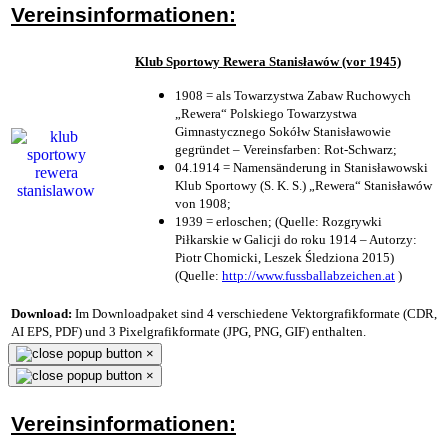
Vereinsinformationen:
Klub Sportowy Rewera Stanisławów (vor 1945)
1908 = als Towarzystwa Zabaw Ruchowych
„Rewera“ Polskiego Towarzystwa
Gimnastycznego Sokółw Stanisławowie
gegründet – Vereinsfarben: Rot-Schwarz;
04.1914 = Namensänderung in Stanisławowski
Klub Sportowy (S. K. S.) „Rewera“ Stanisławów
von 1908;
1939 = erloschen; (Quelle: Rozgrywki
Piłkarskie w Galicji do roku 1914 – Autorzy:
Piotr Chomicki, Leszek Śledziona 2015)
(Quelle:
http://www.fussballabzeichen.at
)
Download:
Im Downloadpaket sind 4 verschiedene Vektorgrafikformate (CDR,
AI EPS, PDF) und 3 Pixelgrafikformate (JPG, PNG, GIF) enthalten.
×
×
Vereinsinformationen: