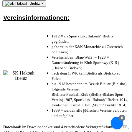
×
Vereinsinformationen:
1912 = als Sportklub „Hakoah“ Bielitz
gegründet;
gehörte in der K&K Monarchie zu Österreich-
Schlesien;
Vereinsfarben: Blau-Weiß; – 1923 =
Namensänderung in Klub Sportowy (K. S.)
„Hakoah“ Bielsko;
nach dem 1. WK kam Bielitz als Bielsko zu
Polen
bis 1918 bestanden im Bezirk Bielitz (Bielsko)
folgende Vereine:
Bielitzer Fussball Klub (Bielitz-Bialaer Sport
Verein) 1907, Sportklub „Hakoah“ Bielitz 1914,
Deutscher Fussball Club „Sturm“ Bielitz 1914;
1939 = wurden alle jüdischen Vereine verboten
und aufgelöst;
0
Download:
Im Downloadpaket sind 4 verschiedene Vektorgrafikformate (CDR,