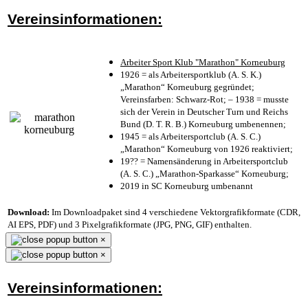
Vereinsinformationen:
Arbeiter Sport Klub "Marathon" Korneuburg
1926 = als Arbeitersportklub (A. S. K.)
„Marathon“ Korneuburg gegründet;
Vereinsfarben: Schwarz-Rot; – 1938 = musste
sich der Verein in Deutscher Turn und Reichs
Bund (D. T. R. B.) Korneuburg umbenennen;
1945 = als Arbeitersportclub (A. S. C.)
„Marathon“ Korneuburg von 1926 reaktiviert;
19?? = Namensänderung in Arbeitersportclub
(A. S. C.) „Marathon-Sparkasse“ Korneuburg;
2019 in SC Korneuburg umbenannt
Download:
Im Downloadpaket sind 4 verschiedene Vektorgrafikformate (CDR,
AI EPS, PDF) und 3 Pixelgrafikformate (JPG, PNG, GIF) enthalten.
×
×
Vereinsinformationen: