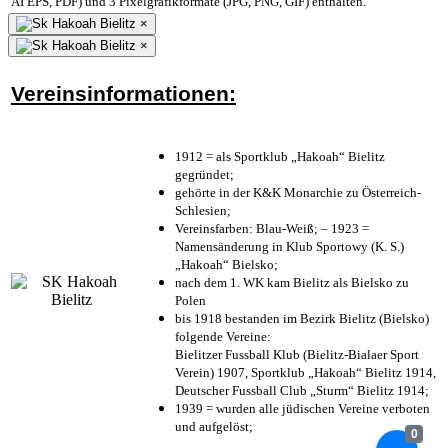
AI EPS, PDF) und 3 Pixelgrafikformate (JPG, PNG, GIF) enthalten.
×
×
Vereinsinformationen:
1912 = als Sportklub „Hakoah“ Bielitz
gegründet;
gehörte in der K&K Monarchie zu Österreich-
Schlesien;
Vereinsfarben: Blau-Weiß; – 1923 =
Namensänderung in Klub Sportowy (K. S.)
„Hakoah“ Bielsko;
nach dem 1. WK kam Bielitz als Bielsko zu
Polen
bis 1918 bestanden im Bezirk Bielitz (Bielsko)
folgende Vereine:
Bielitzer Fussball Klub (Bielitz-Bialaer Sport
Verein) 1907, Sportklub „Hakoah“ Bielitz 1914,
Deutscher Fussball Club „Sturm“ Bielitz 1914;
1939 = wurden alle jüdischen Vereine verboten
und aufgelöst;
0