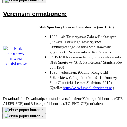
×
Vereinsinformationen:
Klub Sportowy Rewera Stanisławów (vor 1945)
1908 = als Towarzystwa Zabaw Ruchowych
„Rewera“ Polskiego Towarzystwa
Gimnastycznego Sokółw Stanisławowie
gegründet – Vereinsfarben: Rot-Schwarz;
04.1914 = Namensänderung in Stanisławowski
Klub Sportowy (S. K. S.) „Rewera“ Stanisławów
von 1908;
1939 = erloschen; (Quelle: Rozgrywki
Piłkarskie w Galicji do roku 1914 – Autorzy:
Piotr Chomicki, Leszek Śledziona 2015)
(Quelle:
http://www.fussballabzeichen.at
)
Download:
Im Downloadpaket sind 4 verschiedene Vektorgrafikformate (CDR,
AI EPS, PDF) und 3 Pixelgrafikformate (JPG, PNG, GIF) enthalten.
×
×