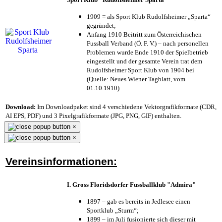
1909 = als Sport Klub Rudolfsheimer „Sparta“
gegründet;
Anfang 1910 Beitritt zum Österreichischen
Fussball Verband (Ö. F. V.) – nach personellen
Problemen wurde Ende 1910 der Spielbetrieb
eingestellt und der gesamte Verein trat dem
Rudolfsheimer Sport Klub von 1904 bei
(Quelle: Neues Wiener Tagblatt, vom
01.10.1910)
Download:
Im Downloadpaket sind 4 verschiedene Vektorgrafikformate (CDR,
AI EPS, PDF) und 3 Pixelgrafikformate (JPG, PNG, GIF) enthalten.
×
×
Vereinsinformationen:
I. Gross Floridsdorfer Fussballklub "Admira"
1897 – gab es bereits in Jedlesee einen
Sportklub „Sturm“;
1899 – im Juli fusionierte sich dieser mit