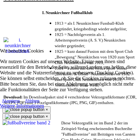
I. Neunkirchner Fußballklub
1913 = als I. Neunkirchner Fussball-Klub
gegründet, kriegsbedingt wieder aufgelöst;
1925 = Nachfolgeverein als 1.
Arbeitersportverein (A. S. V.) Neunkirchen
wieder gegründet;
Wir benutzen Cookies
1925 = kurz darauf Fusion mit dem Sport Club
„Bewegung“ Neunkirchen von 1920 zum Sport
Wir nutzen Cookies auf unserer Website. Einige von ihnen sind
Club Neunkirchen von 1913;
essenziell für den Betrieb der Seite, während andere uns helfen, diese
1984 = Fusion mit dem Werks Sport Verein
Website und die Nutzererfahrung zu verbessern (Tracking Cookies).
„Brevillier & Urban“ Neunkirchen von 1932
Sie können selbst entscheiden, ob Sie die Cookies zulassen möchten.
zum Sport Club Neunkirchen von 1913;
Bitte beachten Sie, dass bei einer Ablehnung womöglich nicht mehr
Vereinsfarben: Blau-Weiß;
alle Funktionalitäten der Seite zur Verfügung stehen.
Download:
Im Downloadpaket sind 4 verschiedene Vektorgrafikformate (CDR,
Akzeptieren
Ablehnen
AI EPS, PDF) und 3 Pixelgrafikformate (JPG, PNG, GIF) enthalten.
Weitere Informationen
×
×
Diese Vektorgrafik ist im Band 2 der im
Zeitspiel-Verlag erscheinenden Buchreihe
"Fußballvereine" mit Beiträgen von Carsten
Gier, Hardy Grüne, Hansjürgen Jablonski,