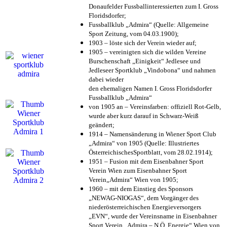
Donaufelder Fussballinteressierten zum I. Gross
Floridsdorfer
;
Fussballklub „Admira“ (Quelle: Allgemeine
Sport Zeitung, vom 04.03.1900);
1903 – löste sich der Verein wieder auf;
1905 – vereinigten sich die wilden Vereine
Burschenschaft „Einigkeit“ Jedlesee und
Jedleseer Sportklub „Vindobona“ und nahmen
dabei wieder
den ehemaligen Namen I. Gross Floridsdorfer
Fussballklub „Admira“
von 1905 an – Vereinsfarben: offiziell Rot-Gelb,
wurde aber kurz darauf in Schwarz-Weiß
geändert;
1914 – Namensänderung in Wiener Sport Club
„Admira“ von 1905 (Quelle: Illustriertes
ÖsterreichischesSportblatt, vom 28.02.1914);
1951 – Fusion mit dem Eisenbahner Sport
Verein Wien zum Eisenbahner Sport
Verein„Admira“ Wien von 1905;
1960 – mit dem Einstieg des Sponsors
„NEWAG-NIOGAS“, dem Vorgänger des
niederösterreichischen Energieversorgers
„EVN“, wurde der Vereinsname in Eisenbahner
Sport Verein „Admira – N.Ö. Energie“ Wien von