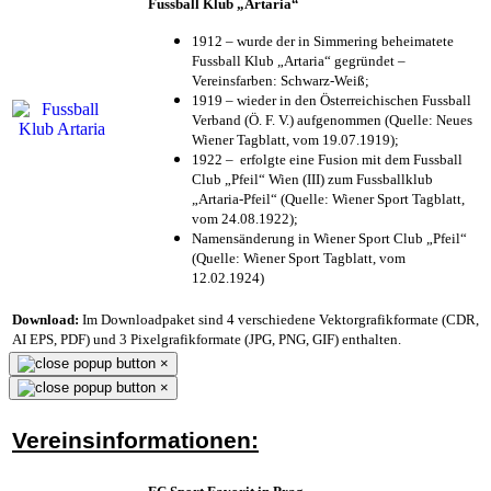
Fussball Klub „Artaria“
1912 – wurde der in Simmering beheimatete
Fussball Klub „Artaria“ gegründet –
Vereinsfarben: Schwarz-Weiß;
1919 – wieder in den Österreichischen Fussball
Verband (Ö. F. V.) aufgenommen (Quelle: Neues
Wiener Tagblatt, vom 19.07.1919);
1922 – erfolgte eine Fusion mit dem Fussball
Club „Pfeil“ Wien (III) zum Fussballklub
„Artaria-Pfeil“ (Quelle: Wiener Sport Tagblatt,
vom 24.08.1922);
Namensänderung in Wiener Sport Club „Pfeil“
(Quelle: Wiener Sport Tagblatt, vom
12.02.1924)
Download:
Im Downloadpaket sind 4 verschiedene Vektorgrafikformate (CDR,
AI EPS, PDF) und 3 Pixelgrafikformate (JPG, PNG, GIF) enthalten.
×
×
Vereinsinformationen: