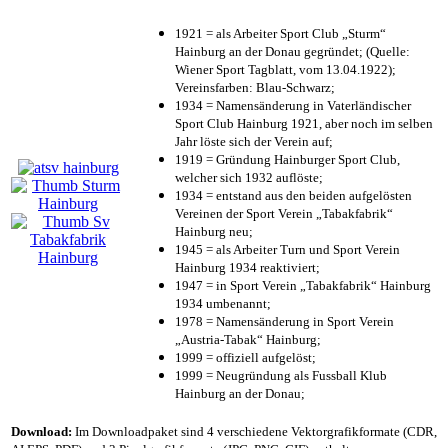
1921 = als Arbeiter Sport Club „Sturm“
Hainburg an der Donau gegründet; (Quelle:
Wiener Sport Tagblatt, vom 13.04.1922);
Vereinsfarben: Blau-Schwarz;
1934 = Namensänderung in Vaterländischer
Sport Club Hainburg 1921, aber noch im selben
Jahr löste sich der Verein auf;
1919 = Gründung Hainburger Sport Club,
welcher sich 1932 auflöste;
1934 = entstand aus den beiden aufgelösten
Vereinen der Sport Verein „Tabakfabrik“
Hainburg neu;
1945 = als Arbeiter Turn und Sport Verein
Hainburg 1934 reaktiviert;
1947 = in Sport Verein „Tabakfabrik“ Hainburg
1934 umbenannt;
1978 = Namensänderung in Sport Verein
„Austria-Tabak“ Hainburg;
1999 = offiziell aufgelöst;
1999 = Neugründung als Fussball Klub
Hainburg an der Donau;
Download:
Im Downloadpaket sind 4 verschiedene Vektorgrafikformate (CDR,