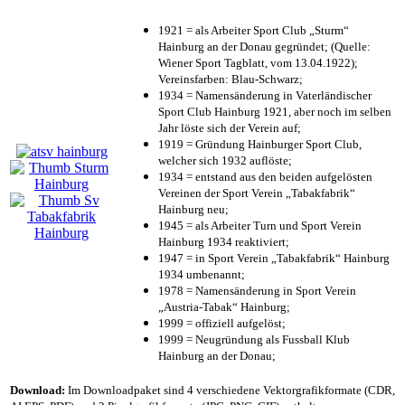
1921 = als Arbeiter Sport Club „Sturm“
Hainburg an der Donau gegründet; (Quelle:
Wiener Sport Tagblatt, vom 13.04.1922);
Vereinsfarben: Blau-Schwarz;
1934 = Namensänderung in Vaterländischer
Sport Club Hainburg 1921, aber noch im selben
Jahr löste sich der Verein auf;
1919 = Gründung Hainburger Sport Club,
welcher sich 1932 auflöste;
1934 = entstand aus den beiden aufgelösten
Vereinen der Sport Verein „Tabakfabrik“
Hainburg neu;
1945 = als Arbeiter Turn und Sport Verein
Hainburg 1934 reaktiviert;
1947 = in Sport Verein „Tabakfabrik“ Hainburg
1934 umbenannt;
1978 = Namensänderung in Sport Verein
„Austria-Tabak“ Hainburg;
1999 = offiziell aufgelöst;
1999 = Neugründung als Fussball Klub
Hainburg an der Donau;
Download:
Im Downloadpaket sind 4 verschiedene Vektorgrafikformate (CDR,