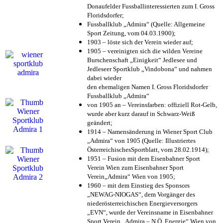
Donaufelder Fussballinteressierten zum I. Gross
Floridsdorfer
;
Fussballklub „Admira“ (Quelle: Allgemeine
Sport Zeitung, vom 04.03.1900);
1903 – löste sich der Verein wieder auf;
1905 – vereinigten sich die wilden Vereine
Burschenschaft „Einigkeit“ Jedlesee und
Jedleseer Sportklub „Vindobona“ und nahmen
dabei wieder
den ehemaligen Namen I. Gross Floridsdorfer
Fussballklub „Admira“
von 1905 an – Vereinsfarben: offiziell Rot-Gelb,
wurde aber kurz darauf in Schwarz-Weiß
geändert;
1914 – Namensänderung in Wiener Sport Club
„Admira“ von 1905 (Quelle: Illustriertes
ÖsterreichischesSportblatt, vom 28.02.1914);
1951 – Fusion mit dem Eisenbahner Sport
Verein Wien zum Eisenbahner Sport
Verein„Admira“ Wien von 1905;
1960 – mit dem Einstieg des Sponsors
„NEWAG-NIOGAS“, dem Vorgänger des
niederösterreichischen Energieversorgers
„EVN“, wurde der Vereinsname in Eisenbahner
Sport Verein „Admira – N.Ö. Energie“ Wien von