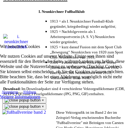
I. Neunkirchner Fußballklub
1913 = als I. Neunkirchner Fussball-Klub
gegründet, kriegsbedingt wieder aufgelöst;
1925 = Nachfolgeverein als 1.
Arbeitersportverein (A. S. V.) Neunkirchen
wieder gegründet;
Wir benutzen Cookies
1925 = kurz darauf Fusion mit dem Sport Club
„Bewegung“ Neunkirchen von 1920 zum Sport
Wir nutzen Cookies auf unserer Website. Einige von ihnen sind
Club Neunkirchen von 1913;
essenziell für den Betrieb der Seite, während andere uns helfen, diese
1984 = Fusion mit dem Werks Sport Verein
Website und die Nutzererfahrung zu verbessern (Tracking Cookies).
„Brevillier & Urban“ Neunkirchen von 1932
Sie können selbst entscheiden, ob Sie die Cookies zulassen möchten.
zum Sport Club Neunkirchen von 1913;
Bitte beachten Sie, dass bei einer Ablehnung womöglich nicht mehr
Vereinsfarben: Blau-Weiß;
alle Funktionalitäten der Seite zur Verfügung stehen.
Download:
Im Downloadpaket sind 4 verschiedene Vektorgrafikformate (CDR,
Akzeptieren
Ablehnen
AI EPS, PDF) und 3 Pixelgrafikformate (JPG, PNG, GIF) enthalten.
Weitere Informationen
×
×
Diese Vektorgrafik ist im Band 2 der im
Zeitspiel-Verlag erscheinenden Buchreihe
"Fußballvereine" mit Beiträgen von Carsten
Gier, Hardy Grüne, Hansjürgen Jablonski,