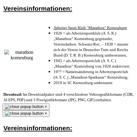
Vereinsinformationen:
Arbeiter Sport Klub "Marathon" Korneuburg
1926 = als Arbeitersportklub (A. S. K.)
„Marathon“ Korneuburg gegründet;
Vereinsfarben: Schwarz-Rot; – 1938 = musste
sich der Verein in Deutscher Turn und Reichs
Bund (D. T. R. B.) Korneuburg umbenennen;
1945 = als Arbeitersportclub (A. S. C.)
„Marathon“ Korneuburg von 1926 reaktiviert;
19?? = Namensänderung in Arbeitersportclub
(A. S. C.) „Marathon-Sparkasse“ Korneuburg;
2019 in SC Korneuburg umbenannt
Download:
Im Downloadpaket sind 4 verschiedene Vektorgrafikformate (CDR,
AI EPS, PDF) und 3 Pixelgrafikformate (JPG, PNG, GIF) enthalten.
×
×
Vereinsinformationen: