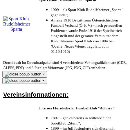
1909 = als Sport Klub Rudolfsheimer „Sparta“
gegründet;
Anfang 1910 Beitritt zum Österreichischen
Fussball Verband (Ö. F. V.) – nach personellen
Problemen wurde Ende 1910 der Spielbetrieb
eingestellt und der gesamte Verein trat dem
Rudolfsheimer Sport Klub von 1904 bei
(Quelle: Neues Wiener Tagblatt, vom
01.10.1910)
Download:
Im Downloadpaket sind 4 verschiedene Vektorgrafikformate (CDR,
AI EPS, PDF) und 3 Pixelgrafikformate (JPG, PNG, GIF) enthalten.
×
×
Vereinsinformationen:
I. Gross Floridsdorfer Fussballklub "Admira"
1897 – gab es bereits in Jedlesee einen
Sportklub „Sturm“;
1899 – im Juli fusionierte sich dieser mit