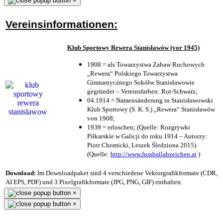
×
Vereinsinformationen:
Klub Sportowy Rewera Stanisławów (vor 1945)
1908 = als Towarzystwa Zabaw Ruchowych
„Rewera“ Polskiego Towarzystwa
Gimnastycznego Sokółw Stanisławowie
gegründet – Vereinsfarben: Rot-Schwarz;
04.1914 = Namensänderung in Stanisławowski
Klub Sportowy (S. K. S.) „Rewera“ Stanisławów
von 1908;
1939 = erloschen; (Quelle: Rozgrywki
Piłkarskie w Galicji do roku 1914 – Autorzy:
Piotr Chomicki, Leszek Śledziona 2015)
(Quelle:
http://www.fussballabzeichen.at
)
Download:
Im Downloadpaket sind 4 verschiedene Vektorgrafikformate (CDR,
AI EPS, PDF) und 3 Pixelgrafikformate (JPG, PNG, GIF) enthalten.
×
×