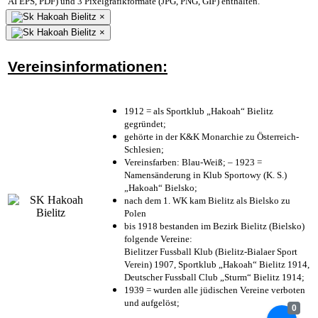
AI EPS, PDF) und 3 Pixelgrafikformate (JPG, PNG, GIF) enthalten.
×
×
Vereinsinformationen:
1912 = als Sportklub „Hakoah“ Bielitz
gegründet;
gehörte in der K&K Monarchie zu Österreich-
Schlesien;
Vereinsfarben: Blau-Weiß; – 1923 =
Namensänderung in Klub Sportowy (K. S.)
„Hakoah“ Bielsko;
nach dem 1. WK kam Bielitz als Bielsko zu
Polen
bis 1918 bestanden im Bezirk Bielitz (Bielsko)
folgende Vereine:
Bielitzer Fussball Klub (Bielitz-Bialaer Sport
Verein) 1907, Sportklub „Hakoah“ Bielitz 1914,
Deutscher Fussball Club „Sturm“ Bielitz 1914;
1939 = wurden alle jüdischen Vereine verboten
und aufgelöst;
0