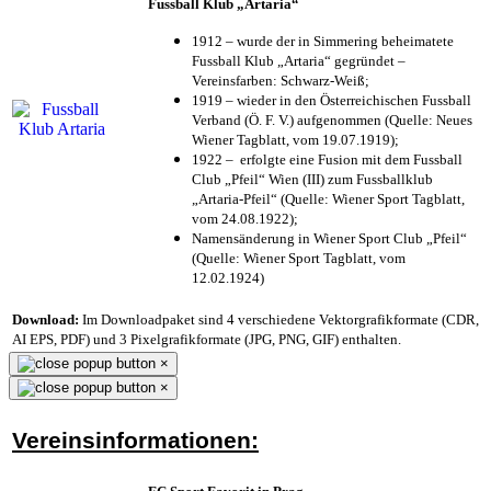
Fussball Klub „Artaria“
1912 – wurde der in Simmering beheimatete
Fussball Klub „Artaria“ gegründet –
Vereinsfarben: Schwarz-Weiß;
1919 – wieder in den Österreichischen Fussball
Verband (Ö. F. V.) aufgenommen (Quelle: Neues
Wiener Tagblatt, vom 19.07.1919);
1922 – erfolgte eine Fusion mit dem Fussball
Club „Pfeil“ Wien (III) zum Fussballklub
„Artaria-Pfeil“ (Quelle: Wiener Sport Tagblatt,
vom 24.08.1922);
Namensänderung in Wiener Sport Club „Pfeil“
(Quelle: Wiener Sport Tagblatt, vom
12.02.1924)
Download:
Im Downloadpaket sind 4 verschiedene Vektorgrafikformate (CDR,
AI EPS, PDF) und 3 Pixelgrafikformate (JPG, PNG, GIF) enthalten.
×
×
Vereinsinformationen: