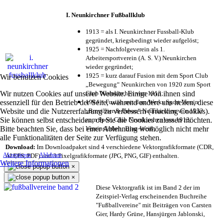
I. Neunkirchner Fußballklub
1913 = als I. Neunkirchner Fussball-Klub
gegründet, kriegsbedingt wieder aufgelöst;
1925 = Nachfolgeverein als 1.
Arbeitersportverein (A. S. V.) Neunkirchen
wieder gegründet;
1925 = kurz darauf Fusion mit dem Sport Club
Wir benutzen Cookies
„Bewegung“ Neunkirchen von 1920 zum Sport
Wir nutzen Cookies auf unserer Website. Einige von ihnen sind
Club Neunkirchen von 1913;
essenziell für den Betrieb der Seite, während andere uns helfen, diese
1984 = Fusion mit dem Werks Sport Verein
Website und die Nutzererfahrung zu verbessern (Tracking Cookies).
„Brevillier & Urban“ Neunkirchen von 1932
Sie können selbst entscheiden, ob Sie die Cookies zulassen möchten.
zum Sport Club Neunkirchen von 1913;
Bitte beachten Sie, dass bei einer Ablehnung womöglich nicht mehr
Vereinsfarben: Blau-Weiß;
alle Funktionalitäten der Seite zur Verfügung stehen.
Download:
Im Downloadpaket sind 4 verschiedene Vektorgrafikformate (CDR,
Akzeptieren
Ablehnen
AI EPS, PDF) und 3 Pixelgrafikformate (JPG, PNG, GIF) enthalten.
Weitere Informationen
×
×
Diese Vektorgrafik ist im Band 2 der im
Zeitspiel-Verlag erscheinenden Buchreihe
"Fußballvereine" mit Beiträgen von Carsten
Gier, Hardy Grüne, Hansjürgen Jablonski,