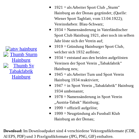
1921 = als Arbeiter Sport Club „Sturm“
Hainburg an der Donau gegründet; (Quelle:
Wiener Sport Tagblatt, vom 13.04.1922);
Vereinsfarben: Blau-Schwarz;
1934 = Namensänderung in Vaterländischer
Sport Club Hainburg 1921, aber noch im selben
Jahr löste sich der Verein auf;
1919 = Gründung Hainburger Sport Club,
welcher sich 1932 auflöste;
1934 = entstand aus den beiden aufgelösten
Vereinen der Sport Verein „Tabakfabrik“
Hainburg neu;
1945 = als Arbeiter Turn und Sport Verein
Hainburg 1934 reaktiviert;
1947 = in Sport Verein „Tabakfabrik“ Hainburg
1934 umbenannt;
1978 = Namensänderung in Sport Verein
„Austria-Tabak“ Hainburg;
1999 = offiziell aufgelöst;
1999 = Neugründung als Fussball Klub
Hainburg an der Donau;
Download:
Im Downloadpaket sind 4 verschiedene Vektorgrafikformate (CDR,
AI EPS, PDF) und 3 Pixelgrafikformate (JPG, PNG, GIF) enthalten.