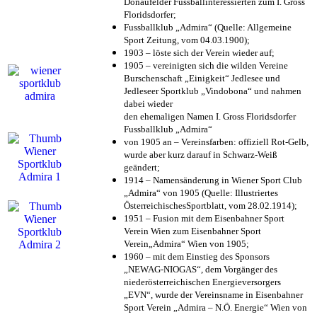
Donaufelder Fussballinteressierten zum I. Gross
Floridsdorfer
;
Fussballklub „Admira“ (Quelle: Allgemeine
Sport Zeitung, vom 04.03.1900);
1903 – löste sich der Verein wieder auf;
1905 – vereinigten sich die wilden Vereine
Burschenschaft „Einigkeit“ Jedlesee und
Jedleseer Sportklub „Vindobona“ und nahmen
dabei wieder
den ehemaligen Namen I. Gross Floridsdorfer
Fussballklub „Admira“
von 1905 an – Vereinsfarben: offiziell Rot-Gelb,
wurde aber kurz darauf in Schwarz-Weiß
geändert;
1914 – Namensänderung in Wiener Sport Club
„Admira“ von 1905 (Quelle: Illustriertes
ÖsterreichischesSportblatt, vom 28.02.1914);
1951 – Fusion mit dem Eisenbahner Sport
Verein Wien zum Eisenbahner Sport
Verein„Admira“ Wien von 1905;
1960 – mit dem Einstieg des Sponsors
„NEWAG-NIOGAS“, dem Vorgänger des
niederösterreichischen Energieversorgers
„EVN“, wurde der Vereinsname in Eisenbahner
Sport Verein „Admira – N.Ö. Energie“ Wien von