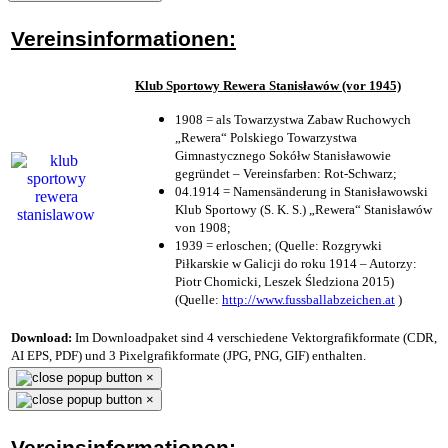
Vereinsinformationen:
Klub Sportowy Rewera Stanisławów (vor 1945)
1908 = als Towarzystwa Zabaw Ruchowych
„Rewera“ Polskiego Towarzystwa
Gimnastycznego Sokółw Stanisławowie
gegründet – Vereinsfarben: Rot-Schwarz;
04.1914 = Namensänderung in Stanisławowski
Klub Sportowy (S. K. S.) „Rewera“ Stanisławów
von 1908;
1939 = erloschen; (Quelle: Rozgrywki
Piłkarskie w Galicji do roku 1914 – Autorzy:
Piotr Chomicki, Leszek Śledziona 2015)
(Quelle:
http://www.fussballabzeichen.at
)
Download:
Im Downloadpaket sind 4 verschiedene Vektorgrafikformate (CDR,
AI EPS, PDF) und 3 Pixelgrafikformate (JPG, PNG, GIF) enthalten.
×
×
Vereinsinformationen: