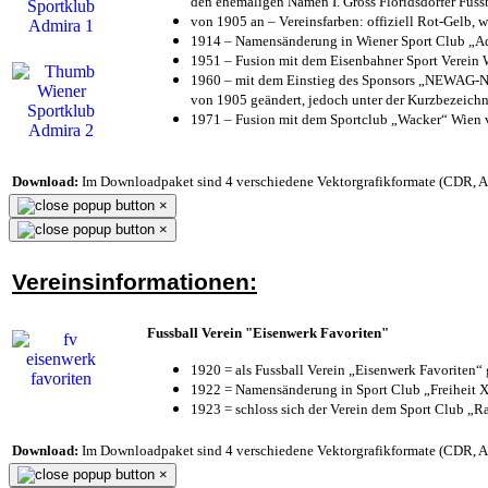
den ehemaligen Namen I. Gross Floridsdorfer Fus
von 1905 an – Vereinsfarben: offiziell Rot-Gelb, 
1914 – Namensänderung in Wiener Sport Club „Admi
1951 – Fusion mit dem Eisenbahner Sport Verein
1960 – mit dem Einstieg des Sponsors „NEWAG-NI
von 1905 geändert, jedoch unter der Kurzbezeich
1971 – Fusion mit dem Sportclub „Wacker“ Wien
Download:
Im Downloadpaket sind 4 verschiedene Vektorgrafikformate (CDR, AI 
×
×
Vereinsinformationen:
Fussball Verein "Eisenwerk Favoriten"
1920 = als Fussball Verein „Eisenwerk Favoriten“
1922 = Namensänderung in Sport Club „Freiheit X
1923 = schloss sich der Verein dem Sport Club „Ra
Download:
Im Downloadpaket sind 4 verschiedene Vektorgrafikformate (CDR, AI 
×