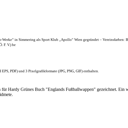
lo-Werke“ in Simmering als Sport Klub „Apollo“ Wien gegründet – Vereinsfarben: 
. F. V.) be
EPS, PDF) und 3 Pixelgrafikformate (JPG, PNG, GIF) enthalten.
 für Hardy Grünes Buch "Englands Fußballwappen" gezeichnet. Ein w
idmete.