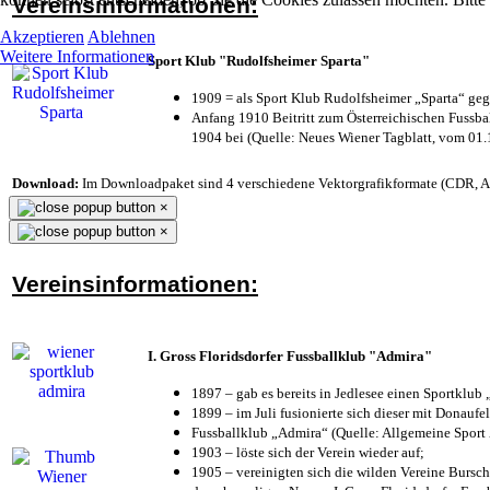
Vereinsinformationen:
Akzeptieren
Ablehnen
Weitere Informationen
Sport Klub "Rudolfsheimer Sparta"
1909 = als Sport Klub Rudolfsheimer „Sparta“ geg
Anfang 1910 Beitritt zum Österreichischen Fussbal
1904 bei (Quelle: Neues Wiener Tagblatt, vom 01
Download:
Im Downloadpaket sind 4 verschiedene Vektorgrafikformate (CDR, AI 
×
×
Vereinsinformationen:
I. Gross Floridsdorfer Fussballklub "Admira"
1897 – gab es bereits in Jedlesee einen Sportklub
1899 – im Juli fusionierte sich dieser mit Donaufel
Fussballklub „Admira“ (Quelle: Allgemeine Sport
1903 – löste sich der Verein wieder auf;
1905 – vereinigten sich die wilden Vereine Bursc