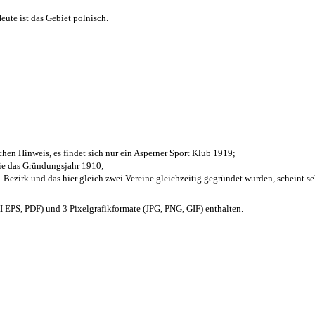
ute ist das Gebiet polnisch.
chen Hinweis, es findet sich nur ein Asperner Sport Klub 1919
;
die das Gründungsjahr 1910
;
. Bezirk und das hier gleich zwei Vereine gleichzeitig gegründet wurden, scheint seh
EPS, PDF) und 3 Pixelgrafikformate (JPG, PNG, GIF) enthalten.