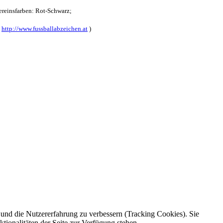
reinsfarben: Rot-Schwarz;
:
http://www.fussballabzeichen.at
)
e und die Nutzererfahrung zu verbessern (Tracking Cookies). Sie
tionalitäten der Seite zur Verfügung stehen.