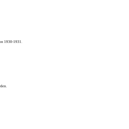
von 1930-1931.
rden.