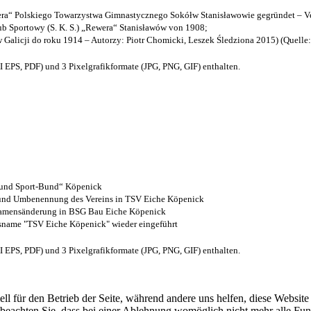
a“ Polskiego Towarzystwa Gimnastycznego Sokółw Stanisławowie gegründet – Ve
b Sportowy (S. K. S.) „Rewera“ Stanisławów von 1908;
w Galicji do roku 1914 – Autorzy: Piotr Chomicki, Leszek Śledziona 2015) (Quelle
EPS, PDF) und 3 Pixelgrafikformate (JPG, PNG, GIF) enthalten.
- und Sport-Bund“ Köpenick
z und Umbenennung des Vereins in TSV Eiche Köpenick
 Namensänderung in BSG Bau Eiche Köpenick
nsname "TSV Eiche Köpenick" wieder eingeführt
EPS, PDF) und 3 Pixelgrafikformate (JPG, PNG, GIF) enthalten.
ell für den Betrieb der Seite, während andere uns helfen, diese Websit
 beachten Sie, dass bei einer Ablehnung womöglich nicht mehr alle Funk