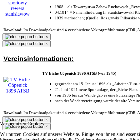
1908 = als Towarzystwa Zabaw Ruchowych „Rewer
04.1914 = Namensänderung in Stanisławowski Klu
1939 = erloschen; (Quelle: Rozgrywki Piłkarskie 
Download:
Im Downloadpaket sind 4 verschiedene Vektorgrafikformate (CDR, AI 
×
×
Vereinsinformationen:
TV Eiche Cöpenick 1896 ATSB (vor 1945)
gegründet am 15. Januar 1896 als „Arbeiter-Turn
21. Juni 1921 neue Sportanlage, der „Eiche-Plat
von 1986 bis zur Wende gab es eine kurzzeitige
nach der Wiedervereinigung wurde der alte Verei
Download:
Im Downloadpaket sind 4 verschiedene Vektorgrafikformate (CDR, AI 
×
Wir benutzen Cookies
×
Wir nutzen Cookies auf unserer Website. Einige von ihnen sind essenzi
können selbst entscheiden, ob Sie die Cookies zulassen möchten. Bitte