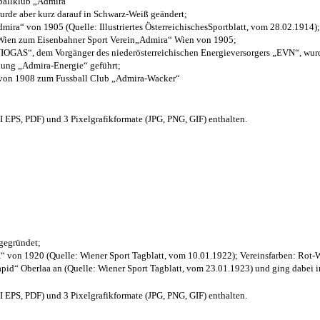
sballklub „Admira“
wurde aber kurz darauf in Schwarz-Weiß geändert;
ra“ von 1905 (Quelle: Illustriertes ÖsterreichischesSportblatt, vom 28.02.1914);
 Wien zum Eisenbahner Sport Verein„Admira“ Wien von 1905;
OGAS“, dem Vorgänger des niederösterreichischen Energieversorgers „EVN“, wurde
nung „Admira-Energie“ geführt;
 von 1908 zum Fussball Club „Admira-Wacker“
EPS, PDF) und 3 Pixelgrafikformate (JPG, PNG, GIF) enthalten.
 gegründet;
“ von 1920 (Quelle: Wiener Sport Tagblatt, vom 10.01.1922); Vereinsfarben: Rot-
pid“ Oberlaa an (Quelle: Wiener Sport Tagblatt, vom 23.01.1923) und ging dabei i
EPS, PDF) und 3 Pixelgrafikformate (JPG, PNG, GIF) enthalten.