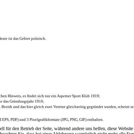
ute ist das Gebiet polnisch.
chen Hinweis, es findet sich nur ein Asperner Sport Klub 1919
;
die das Gründungsjahr 1910
;
. Bezirk und das hier gleich zwei Vereine gleichzeitig gegründet wurden, scheint seh
EPS, PDF) und 3 Pixelgrafikformate (JPG, PNG, GIF) enthalten.
ell für den Betrieb der Seite, während andere uns helfen, diese Websit
 beachten Sie, dass bei einer Ablehnung womöglich nicht mehr alle Funk