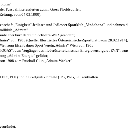
 „Sturm“;
der Fussballinteressierten zum I. Gross Floridsdorfer
;
 Zeitung, vom 04.03.1900);
henschaft „Einigkeit“ Jedlesee und Jedleseer Sportklub „Vindobona“ und nahmen d
sballklub „Admira“
wurde aber kurz darauf in Schwarz-Weiß geändert;
ra“ von 1905 (Quelle: Illustriertes ÖsterreichischesSportblatt, vom 28.02.1914);
 Wien zum Eisenbahner Sport Verein„Admira“ Wien von 1905;
OGAS“, dem Vorgänger des niederösterreichischen Energieversorgers „EVN“, wurde
nung „Admira-Energie“ geführt;
 von 1908 zum Fussball Club „Admira-Wacker“
EPS, PDF) und 3 Pixelgrafikformate (JPG, PNG, GIF) enthalten.
 gegründet;