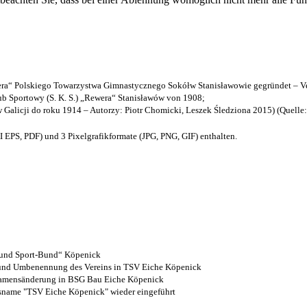
a“ Polskiego Towarzystwa Gimnastycznego Sokółw Stanisławowie gegründet – Ve
b Sportowy (S. K. S.) „Rewera“ Stanisławów von 1908;
w Galicji do roku 1914 – Autorzy: Piotr Chomicki, Leszek Śledziona 2015) (Quelle
EPS, PDF) und 3 Pixelgrafikformate (JPG, PNG, GIF) enthalten.
- und Sport-Bund“ Köpenick
z und Umbenennung des Vereins in TSV Eiche Köpenick
 Namensänderung in BSG Bau Eiche Köpenick
nsname "TSV Eiche Köpenick" wieder eingeführt