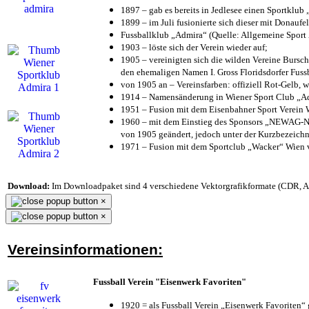
1897 – gab es bereits in Jedlesee einen Sportklub
1899 – im Juli fusionierte sich dieser mit Donaufel
Fussballklub „Admira“ (Quelle: Allgemeine Sport
1903 – löste sich der Verein wieder auf;
1905 – vereinigten sich die wilden Vereine Bursc
den ehemaligen Namen I. Gross Floridsdorfer Fus
von 1905 an – Vereinsfarben: offiziell Rot-Gelb, 
1914 – Namensänderung in Wiener Sport Club „Admi
1951 – Fusion mit dem Eisenbahner Sport Verein
1960 – mit dem Einstieg des Sponsors „NEWAG-NI
von 1905 geändert, jedoch unter der Kurzbezeich
1971 – Fusion mit dem Sportclub „Wacker“ Wien
Download:
Im Downloadpaket sind 4 verschiedene Vektorgrafikformate (CDR, AI 
×
×
Vereinsinformationen:
Fussball Verein "Eisenwerk Favoriten"
1920 = als Fussball Verein „Eisenwerk Favoriten“