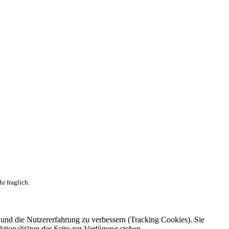
r fraglich.
e und die Nutzererfahrung zu verbessern (Tracking Cookies). Sie
tionalitäten der Seite zur Verfügung stehen.