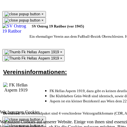
×
×
SV Ostrog 19 Ratibor (vor 1945)
Ein ehemaliger Verein aus dem Fußball-Bezirk Oberschlesien. He
×
×
Vereinsinformationen:
FK Hellas Aspern 1919, dazu gibt es keinen deutli
Die Klubfarben Grün-Weiß sind identisch, sowie 
Aspern ist ein kleiner Bezirksteil aus Wien dem 22
Wir benutzen Cookies
Download:
Im Downloadpaket sind 4 verschiedene Vektorgrafikformate (CDR, AI 
×
Wir nutzen Cookies auf unserer Website. Einige von ihnen sind essenzi
×
können selbst entscheiden, ob Sie die Cookies zulassen möchten. Bitte