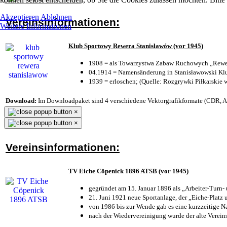
Akzeptieren
Ablehnen
Vereinsinformationen:
Weitere Informationen
Klub Sportowy Rewera Stanisławów (vor 1945)
1908 = als Towarzystwa Zabaw Ruchowych „Rewer
04.1914 = Namensänderung in Stanisławowski Klu
1939 = erloschen; (Quelle: Rozgrywki Piłkarskie 
Download:
Im Downloadpaket sind 4 verschiedene Vektorgrafikformate (CDR, AI 
×
×
Vereinsinformationen:
TV Eiche Cöpenick 1896 ATSB (vor 1945)
gegründet am 15. Januar 1896 als „Arbeiter-Turn
21. Juni 1921 neue Sportanlage, der „Eiche-Plat
von 1986 bis zur Wende gab es eine kurzzeitige
nach der Wiedervereinigung wurde der alte Verei