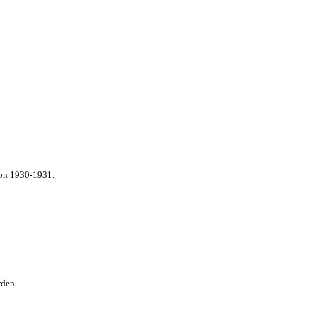
von 1930-1931.
rden.