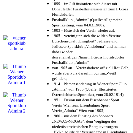
1899 – im Juli fusionierte sich dieser mit
Donaufelder Fussballinteressierten zum I. Gross
Floridsdorfer
;
Fussballklub „Admira“ (Quelle: Allgemeine
Sport Zeitung, vom 04.03.1900);
1903 – löste sich der Verein wieder auf;
1905 – vereinigten sich die wilden Vereine
Burschenschaft „Einigkeit“ Jedlesee und
Jedleseer Sportklub „Vindobona“ und nahmen
dabei wieder
den ehemaligen Namen I. Gross Floridsdorfer
Fussballklub „Admira“
von 1905 an – Vereinsfarben: offiziell Rot-Gelb,
wurde aber kurz darauf in Schwarz-Weiß
geändert;
1914 – Namensänderung in Wiener Sport Club
„Admira“ von 1905 (Quelle: Illustriertes
ÖsterreichischesSportblatt, vom 28.02.1914);
1951 – Fusion mit dem Eisenbahner Sport
Verein Wien zum Eisenbahner Sport
Verein„Admira“ Wien von 1905;
1960 – mit dem Einstieg des Sponsors
„NEWAG-NIOGAS“, dem Vorgänger des
niederösterreichischen Energieversorgers
„EVN“, wurde der Vereinsname in Eisenbahner