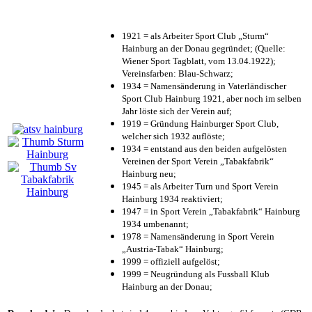
1921 = als Arbeiter Sport Club „Sturm“
Hainburg an der Donau gegründet; (Quelle:
Wiener Sport Tagblatt, vom 13.04.1922);
Vereinsfarben: Blau-Schwarz;
1934 = Namensänderung in Vaterländischer
Sport Club Hainburg 1921, aber noch im selben
Jahr löste sich der Verein auf;
1919 = Gründung Hainburger Sport Club,
welcher sich 1932 auflöste;
1934 = entstand aus den beiden aufgelösten
Vereinen der Sport Verein „Tabakfabrik“
Hainburg neu;
1945 = als Arbeiter Turn und Sport Verein
Hainburg 1934 reaktiviert;
1947 = in Sport Verein „Tabakfabrik“ Hainburg
1934 umbenannt;
1978 = Namensänderung in Sport Verein
„Austria-Tabak“ Hainburg;
1999 = offiziell aufgelöst;
1999 = Neugründung als Fussball Klub
Hainburg an der Donau;