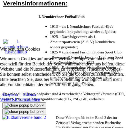
Vereinsinformationen:
I. Neunkirchner Fußballklub
1913 = als I. Neunkirchner Fussball-Klub
gegründet, kriegsbedingt wieder aufgelöst;
1925 = Nachfolgeverein als 1.
Arbeitersportverein (A. S. V.) Neunkirchen
wieder gegründet;
Wir benutzen Cookies
1925 = kurz darauf Fusion mit dem Sport Club
„Bewegung“ Neunkirchen von 1920 zum Sport
Wir nutzen Cookies auf unserer Website. Einige von ihnen sind
Club Neunkirchen von 1913;
essenziell für den Betrieb der Seite, während andere uns helfen, diese
1984 = Fusion mit dem Werks Sport Verein
Website und die Nutzererfahrung zu verbessern (Tracking Cookies).
„Brevillier & Urban“ Neunkirchen von 1932
Sie können selbst entscheiden, ob Sie die Cookies zulassen möchten.
zum Sport Club Neunkirchen von 1913;
Bitte beachten Sie, dass bei einer Ablehnung womöglich nicht mehr
Vereinsfarben: Blau-Weiß;
alle Funktionalitäten der Seite zur Verfügung stehen.
Download:
Im Downloadpaket sind 4 verschiedene Vektorgrafikformate (CDR,
Akzeptieren
Ablehnen
Weitere Informationen
AI EPS, PDF) und 3 Pixelgrafikformate (JPG, PNG, GIF) enthalten.
×
×
Diese Vektorgrafik ist im Band 2 der im
Zeitspiel-Verlag erscheinenden Buchreihe
"Fußballvereine" mit Beiträgen von Carsten