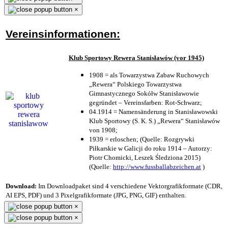
×
Vereinsinformationen:
Klub Sportowy Rewera Stanisławów (vor 1945)
1908 = als Towarzystwa Zabaw Ruchowych
„Rewera“ Polskiego Towarzystwa
Gimnastycznego Sokółw Stanisławowie
gegründet – Vereinsfarben: Rot-Schwarz;
04.1914 = Namensänderung in Stanisławowski
Klub Sportowy (S. K. S.) „Rewera“ Stanisławów
von 1908;
1939 = erloschen; (Quelle: Rozgrywki
Piłkarskie w Galicji do roku 1914 – Autorzy:
Piotr Chomicki, Leszek Śledziona 2015)
(Quelle:
http://www.fussballabzeichen.at
)
Download:
Im Downloadpaket sind 4 verschiedene Vektorgrafikformate (CDR,
AI EPS, PDF) und 3 Pixelgrafikformate (JPG, PNG, GIF) enthalten.
×
×