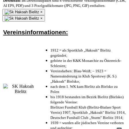
Download:
Im Downloadpaket sind 4 verschiedene Vektorgrafikformate (CDR,
AI EPS, PDF) und 3 Pixelgrafikformate (JPG, PNG, GIF) enthalten.
×
×
Vereinsinformationen:
1912 = als Sportklub „Hakoah“ Bielitz
gegründet;
gehörte in der K&K Monarchie zu Österreich-
Schlesien;
Vereinsfarben: Blau-Weiß; – 1923 =
Namensänderung in Klub Sportowy (K. S.)
„Hakoah“ Bielsko;
nach dem 1. WK kam Bielitz als Bielsko zu
Polen
bis 1918 bestanden im Bezirk Bielitz (Bielsko)
folgende Vereine:
Bielitzer Fussball Klub (Bielitz-Bialaer Sport
Verein) 1907, Sportklub „Hakoah“ Bielitz 1914,
Deutscher Fussball Club „Sturm“ Bielitz 1914;
1939 = wurden alle jüdischen Vereine verboten
und aufgelöst;