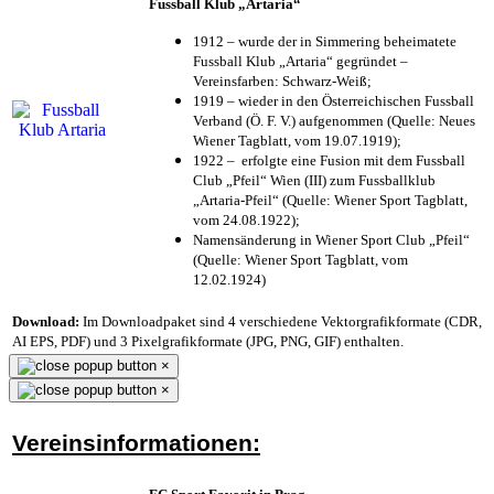
Fussball Klub „Artaria“
1912 – wurde der in Simmering beheimatete
Fussball Klub „Artaria“ gegründet –
Vereinsfarben: Schwarz-Weiß;
1919 – wieder in den Österreichischen Fussball
Verband (Ö. F. V.) aufgenommen (Quelle: Neues
Wiener Tagblatt, vom 19.07.1919);
1922 – erfolgte eine Fusion mit dem Fussball
Club „Pfeil“ Wien (III) zum Fussballklub
„Artaria-Pfeil“ (Quelle: Wiener Sport Tagblatt,
vom 24.08.1922);
Namensänderung in Wiener Sport Club „Pfeil“
(Quelle: Wiener Sport Tagblatt, vom
12.02.1924)
Download:
Im Downloadpaket sind 4 verschiedene Vektorgrafikformate (CDR,
AI EPS, PDF) und 3 Pixelgrafikformate (JPG, PNG, GIF) enthalten.
×
×
Vereinsinformationen: