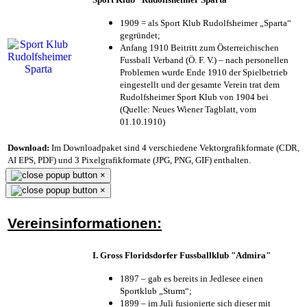
1909 = als Sport Klub Rudolfsheimer „Sparta“
gegründet;
Anfang 1910 Beitritt zum Österreichischen
Fussball Verband (Ö. F. V.) – nach personellen
Problemen wurde Ende 1910 der Spielbetrieb
eingestellt und der gesamte Verein trat dem
Rudolfsheimer Sport Klub von 1904 bei
(Quelle: Neues Wiener Tagblatt, vom
01.10.1910)
Download:
Im Downloadpaket sind 4 verschiedene Vektorgrafikformate (CDR,
AI EPS, PDF) und 3 Pixelgrafikformate (JPG, PNG, GIF) enthalten.
×
×
Vereinsinformationen:
I. Gross Floridsdorfer Fussballklub "Admira"
1897 – gab es bereits in Jedlesee einen
Sportklub „Sturm“;
1899 – im Juli fusionierte sich dieser mit