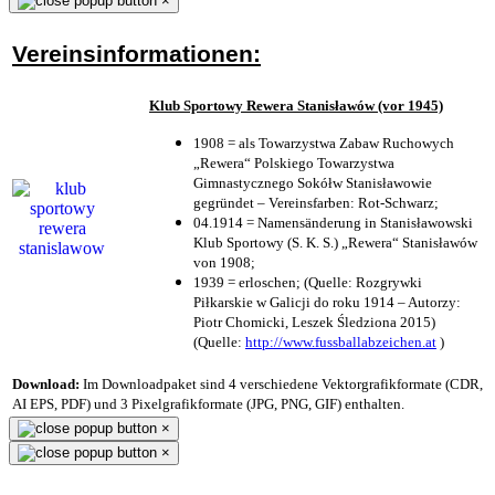
×
Vereinsinformationen:
Klub Sportowy Rewera Stanisławów (vor 1945)
1908 = als Towarzystwa Zabaw Ruchowych
„Rewera“ Polskiego Towarzystwa
Gimnastycznego Sokółw Stanisławowie
gegründet – Vereinsfarben: Rot-Schwarz;
04.1914 = Namensänderung in Stanisławowski
Klub Sportowy (S. K. S.) „Rewera“ Stanisławów
von 1908;
1939 = erloschen; (Quelle: Rozgrywki
Piłkarskie w Galicji do roku 1914 – Autorzy:
Piotr Chomicki, Leszek Śledziona 2015)
(Quelle:
http://www.fussballabzeichen.at
)
Download:
Im Downloadpaket sind 4 verschiedene Vektorgrafikformate (CDR,
AI EPS, PDF) und 3 Pixelgrafikformate (JPG, PNG, GIF) enthalten.
×
×