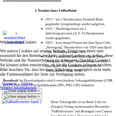
I. Neunkirchner Fußballklub
1913 = als I. Neunkirchner Fussball-Klub
gegründet, kriegsbedingt wieder aufgelöst;
1925 = Nachfolgeverein als 1.
Arbeitersportverein (A. S. V.) Neunkirchen
wieder gegründet;
Wir benutzen Cookies
1925 = kurz darauf Fusion mit dem Sport Club
„Bewegung“ Neunkirchen von 1920 zum Sport
Wir nutzen Cookies auf unserer Website. Einige von ihnen sind
Club Neunkirchen von 1913;
essenziell für den Betrieb der Seite, während andere uns helfen, diese
1984 = Fusion mit dem Werks Sport Verein
Website und die Nutzererfahrung zu verbessern (Tracking Cookies).
„Brevillier & Urban“ Neunkirchen von 1932
Sie können selbst entscheiden, ob Sie die Cookies zulassen möchten.
zum Sport Club Neunkirchen von 1913;
Bitte beachten Sie, dass bei einer Ablehnung womöglich nicht mehr
Vereinsfarben: Blau-Weiß;
alle Funktionalitäten der Seite zur Verfügung stehen.
Download:
Im Downloadpaket sind 4 verschiedene Vektorgrafikformate (CDR,
Akzeptieren
Ablehnen
AI EPS, PDF) und 3 Pixelgrafikformate (JPG, PNG, GIF) enthalten.
Weitere Informationen
×
×
Diese Vektorgrafik ist im Band 2 der im
Zeitspiel-Verlag erscheinenden Buchreihe
"Fußballvereine" mit Beiträgen von Carsten
Gier, Hardy Grüne, Hansjürgen Jablonski,