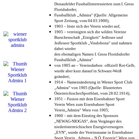
Donaufelder Fussballinteressierten zum I. Gross
Floridsdorfer
;
Fussballklub „Admira“ (Quelle: Allgemeine
Sport Zeitung, vom 04.03.1900);
1903 – löste sich der Verein wieder auf;
1905 – vereinigten sich die wilden Vereine
Burschenschaft „Einigkeit“ Jedlesee und
Jedleseer Sportklub „Vindobona“ und nahmen
dabei wieder
den ehemaligen Namen I. Gross Floridsdorfer
Fussballklub „Admira“
von 1905 an – Vereinsfarben: offiziell Rot-Gelb,
wurde aber kurz darauf in Schwarz-Weiß
geändert;
1914 – Namensänderung in Wiener Sport Club
„Admira“ von 1905 (Quelle: Illustriertes
ÖsterreichischesSportblatt, vom 28.02.1914);
1951 – Fusion mit dem Eisenbahner Sport
Verein Wien zum Eisenbahner Sport
Verein„Admira“ Wien von 1905;
1960 – mit dem Einstieg des Sponsors
„NEWAG-NIOGAS“, dem Vorgänger des
niederösterreichischen Energieversorgers
„EVN“, wurde der Vereinsname in Eisenbahner
Sport Verein „Admira – N.Ö. Energie“ Wien von