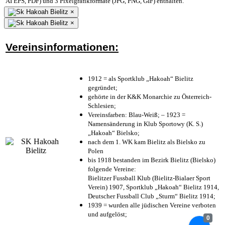
AI EPS, PDF) und 3 Pixelgrafikformate (JPG, PNG, GIF) enthalten.
×
×
Vereinsinformationen:
1912 = als Sportklub „Hakoah“ Bielitz
gegründet;
gehörte in der K&K Monarchie zu Österreich-
Schlesien;
Vereinsfarben: Blau-Weiß; – 1923 =
Namensänderung in Klub Sportowy (K. S.)
„Hakoah“ Bielsko;
nach dem 1. WK kam Bielitz als Bielsko zu
Polen
bis 1918 bestanden im Bezirk Bielitz (Bielsko)
folgende Vereine:
Bielitzer Fussball Klub (Bielitz-Bialaer Sport
Verein) 1907, Sportklub „Hakoah“ Bielitz 1914,
Deutscher Fussball Club „Sturm“ Bielitz 1914;
1939 = wurden alle jüdischen Vereine verboten
und aufgelöst;
0