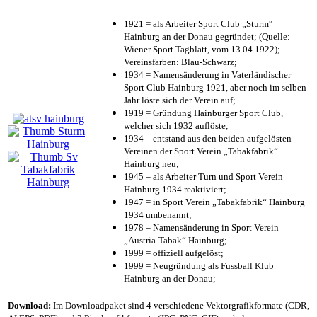
1921 = als Arbeiter Sport Club „Sturm“
Hainburg an der Donau gegründet; (Quelle:
Wiener Sport Tagblatt, vom 13.04.1922);
Vereinsfarben: Blau-Schwarz;
1934 = Namensänderung in Vaterländischer
Sport Club Hainburg 1921, aber noch im selben
Jahr löste sich der Verein auf;
1919 = Gründung Hainburger Sport Club,
welcher sich 1932 auflöste;
1934 = entstand aus den beiden aufgelösten
Vereinen der Sport Verein „Tabakfabrik“
Hainburg neu;
1945 = als Arbeiter Turn und Sport Verein
Hainburg 1934 reaktiviert;
1947 = in Sport Verein „Tabakfabrik“ Hainburg
1934 umbenannt;
1978 = Namensänderung in Sport Verein
„Austria-Tabak“ Hainburg;
1999 = offiziell aufgelöst;
1999 = Neugründung als Fussball Klub
Hainburg an der Donau;
Download:
Im Downloadpaket sind 4 verschiedene Vektorgrafikformate (CDR,