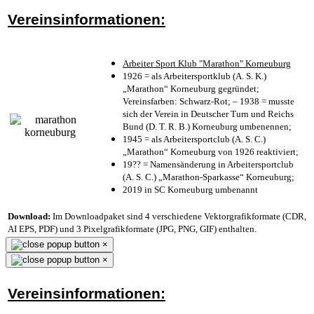
Vereinsinformationen:
Arbeiter Sport Klub "Marathon" Korneuburg
1926 = als Arbeitersportklub (A. S. K.)
„Marathon“ Korneuburg gegründet;
Vereinsfarben: Schwarz-Rot; – 1938 = musste
sich der Verein in Deutscher Turn und Reichs
Bund (D. T. R. B.) Korneuburg umbenennen;
1945 = als Arbeitersportclub (A. S. C.)
„Marathon“ Korneuburg von 1926 reaktiviert;
19?? = Namensänderung in Arbeitersportclub
(A. S. C.) „Marathon-Sparkasse“ Korneuburg;
2019 in SC Korneuburg umbenannt
Download:
Im Downloadpaket sind 4 verschiedene Vektorgrafikformate (CDR,
AI EPS, PDF) und 3 Pixelgrafikformate (JPG, PNG, GIF) enthalten.
×
×
Vereinsinformationen: