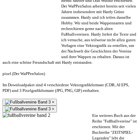
Bernd Sautter und Olaf Wuttke erschienen.
Der WaPPenSalon arbeitet bereits seit vielen
Jahren insbesondere mit Hardy Grüne
zusammen. Hardy und ich teilen dasselbe
Hobby. Wir sind beide Wappennarren und
recherchieren gerne nach alten
Fußballvereinen. Hardy liefert die Texte und
ich versuche, aus teilweise nicht allzu guten
Vorlagen eine Vektorgrafik zu erstellen, um
der Nachwelt die Geschichten der Vereine
und ihrer Wappen zu erhalten. Daraus ist
auch eine schöne Freundschaft mit Hardy entstanden.
pixel (Der WaPPenSalon)
Im Downloadpaket sind 4 verschiedene Vektorgrafikformate (CDR, AI EPS,
PDF) und 3 Pixelgrafikformate (JPG, PNG, GIF) enthalten.
×
×
Ein weiteres Buch aus der
Reihe "Fußballvereine" ist
erschienen. Mit der
Buchreihe "ZEITSPIEL-
Legenden" lebt die