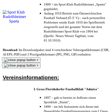
1909 = als Sport Klub Rudolfsheimer „Sparta“
gegründet;
Anfang 1910 Beitritt zum Österreichischen
Fussball Verband (Ö. F. V.) – nach personellen
Problemen wurde Ende 1910 der Spielbetrieb
eingestellt und der gesamte Verein trat dem
Rudolfsheimer Sport Klub von 1904 bei
(Quelle: Neues Wiener Tagblatt, vom
01.10.1910)
Download:
Im Downloadpaket sind 4 verschiedene Vektorgrafikformate (CDR,
AI EPS, PDF) und 3 Pixelgrafikformate (JPG, PNG, GIF) enthalten.
×
×
Vereinsinformationen:
I. Gross Floridsdorfer Fussballklub "Admira"
1897 – gab es bereits in Jedlesee einen
Sportklub „Sturm“;
1899 – im Juli fusionierte sich dieser mit
Donaufelder Fussballinteressierten zum I. Gross