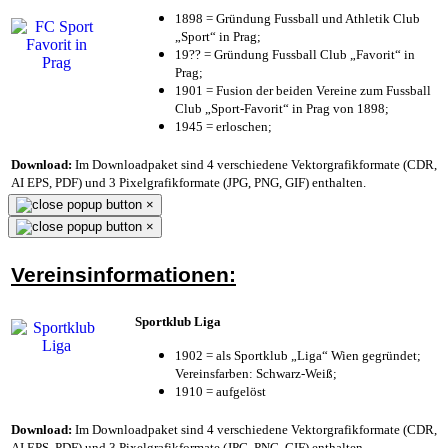
1898 = Gründung Fussball und Athletik Club
„Sport“ in Prag;
19?? = Gründung Fussball Club „Favorit“ in
Prag;
1901 = Fusion der beiden Vereine zum Fussball
Club „Sport-Favorit“ in Prag von 1898;
1945 = erloschen;
Download:
Im Downloadpaket sind 4 verschiedene Vektorgrafikformate (CDR,
AI EPS, PDF) und 3 Pixelgrafikformate (JPG, PNG, GIF) enthalten.
×
×
Vereinsinformationen:
Sportklub Liga
1902 = als Sportklub „Liga“ Wien gegründet;
Vereinsfarben: Schwarz-Weiß;
1910 = aufgelöst
Download:
Im Downloadpaket sind 4 verschiedene Vektorgrafikformate (CDR,
AI EPS, PDF) und 3 Pixelgrafikformate (JPG, PNG, GIF) enthalten.