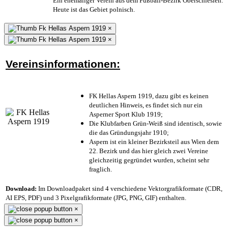
Ein ehemaliger Verein aus dem Fußball-Bezirk Oberschlesien.
Heute ist das Gebiet polnisch.
×
×
Vereinsinformationen:
FK Hellas Aspern 1919, dazu gibt es keinen
deutlichen Hinweis, es findet sich nur ein
Asperner Sport Klub 1919
;
Die Klubfarben Grün-Weiß sind identisch, sowie
die das Gründungsjahr 1910
;
Aspern ist ein kleiner Bezirksteil aus Wien dem
22. Bezirk und das hier gleich zwei Vereine
gleichzeitig gegründet wurden, scheint sehr
fraglich.
Download:
Im Downloadpaket sind 4 verschiedene Vektorgrafikformate (CDR,
AI EPS, PDF) und 3 Pixelgrafikformate (JPG, PNG, GIF) enthalten.
×
×