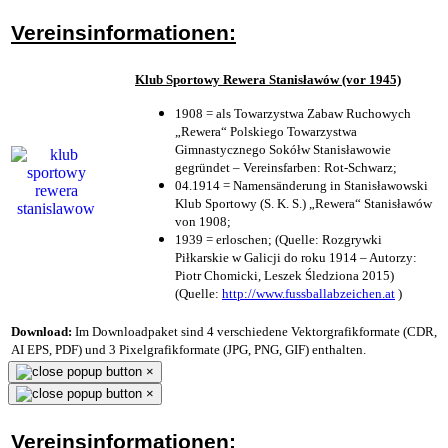
Vereinsinformationen:
Klub Sportowy Rewera Stanisławów (vor 1945)
1908 = als Towarzystwa Zabaw Ruchowych
„Rewera“ Polskiego Towarzystwa
Gimnastycznego Sokółw Stanisławowie
gegründet – Vereinsfarben: Rot-Schwarz;
04.1914 = Namensänderung in Stanisławowski
Klub Sportowy (S. K. S.) „Rewera“ Stanisławów
von 1908;
1939 = erloschen; (Quelle: Rozgrywki
Piłkarskie w Galicji do roku 1914 – Autorzy:
Piotr Chomicki, Leszek Śledziona 2015)
(Quelle:
http://www.fussballabzeichen.at
)
Download:
Im Downloadpaket sind 4 verschiedene Vektorgrafikformate (CDR,
AI EPS, PDF) und 3 Pixelgrafikformate (JPG, PNG, GIF) enthalten.
×
×
Vereinsinformationen: