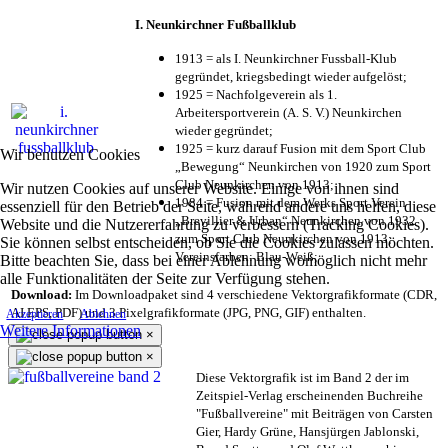
I. Neunkirchner Fußballklub
1913 = als I. Neunkirchner Fussball-Klub
gegründet, kriegsbedingt wieder aufgelöst;
1925 = Nachfolgeverein als 1.
Arbeitersportverein (A. S. V.) Neunkirchen
wieder gegründet;
1925 = kurz darauf Fusion mit dem Sport Club
Wir benutzen Cookies
„Bewegung“ Neunkirchen von 1920 zum Sport
Club Neunkirchen von 1913;
Wir nutzen Cookies auf unserer Website. Einige von ihnen sind
1984 = Fusion mit dem Werks Sport Verein
essenziell für den Betrieb der Seite, während andere uns helfen, diese
„Brevillier & Urban“ Neunkirchen von 1932
Website und die Nutzererfahrung zu verbessern (Tracking Cookies).
zum Sport Club Neunkirchen von 1913;
Sie können selbst entscheiden, ob Sie die Cookies zulassen möchten.
Vereinsfarben: Blau-Weiß;
Bitte beachten Sie, dass bei einer Ablehnung womöglich nicht mehr
alle Funktionalitäten der Seite zur Verfügung stehen.
Download:
Im Downloadpaket sind 4 verschiedene Vektorgrafikformate (CDR,
AI EPS, PDF) und 3 Pixelgrafikformate (JPG, PNG, GIF) enthalten.
Akzeptieren
Ablehnen
Weitere Informationen
×
×
Diese Vektorgrafik ist im Band 2 der im
Zeitspiel-Verlag erscheinenden Buchreihe
"Fußballvereine" mit Beiträgen von Carsten
Gier, Hardy Grüne, Hansjürgen Jablonski,