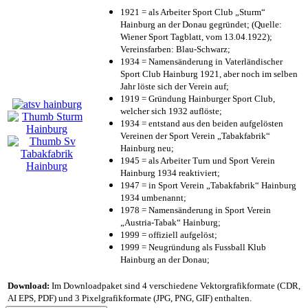
1921 = als Arbeiter Sport Club „Sturm“
Hainburg an der Donau gegründet; (Quelle:
Wiener Sport Tagblatt, vom 13.04.1922);
Vereinsfarben: Blau-Schwarz;
1934 = Namensänderung in Vaterländischer
Sport Club Hainburg 1921, aber noch im selben
Jahr löste sich der Verein auf;
1919 = Gründung Hainburger Sport Club,
welcher sich 1932 auflöste;
1934 = entstand aus den beiden aufgelösten
Vereinen der Sport Verein „Tabakfabrik“
Hainburg neu;
1945 = als Arbeiter Turn und Sport Verein
Hainburg 1934 reaktiviert;
1947 = in Sport Verein „Tabakfabrik“ Hainburg
1934 umbenannt;
1978 = Namensänderung in Sport Verein
„Austria-Tabak“ Hainburg;
1999 = offiziell aufgelöst;
1999 = Neugründung als Fussball Klub
Hainburg an der Donau;
Download:
Im Downloadpaket sind 4 verschiedene Vektorgrafikformate (CDR,
AI EPS, PDF) und 3 Pixelgrafikformate (JPG, PNG, GIF) enthalten.