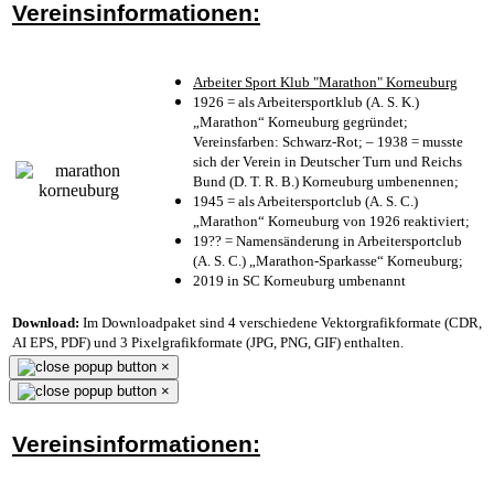
Vereinsinformationen:
Arbeiter Sport Klub "Marathon" Korneuburg
1926 = als Arbeitersportklub (A. S. K.)
„Marathon“ Korneuburg gegründet;
Vereinsfarben: Schwarz-Rot; – 1938 = musste
sich der Verein in Deutscher Turn und Reichs
Bund (D. T. R. B.) Korneuburg umbenennen;
1945 = als Arbeitersportclub (A. S. C.)
„Marathon“ Korneuburg von 1926 reaktiviert;
19?? = Namensänderung in Arbeitersportclub
(A. S. C.) „Marathon-Sparkasse“ Korneuburg;
2019 in SC Korneuburg umbenannt
Download:
Im Downloadpaket sind 4 verschiedene Vektorgrafikformate (CDR,
AI EPS, PDF) und 3 Pixelgrafikformate (JPG, PNG, GIF) enthalten.
×
×
Vereinsinformationen: