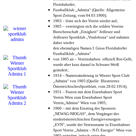
Floridsdorfer
;
Fussballklub „Admira“ (Quelle: Allgemeine
Sport Zeitung, vom 04.03.1900);
1903 – löste sich der Verein wieder auf;
1905 – vereinigten sich die wilden Vereine
Burschenschaft „Einigkeit“ Jedlesee und
Jedleseer Sportklub „Vindobona“ und nahmen
dabei wieder
den ehemaligen Namen I. Gross Floridsdorfer
Fussballklub „Admira“
von 1905 an – Vereinsfarben: offiziell Rot-Gelb,
wurde aber kurz darauf in Schwarz-Weiß
geändert;
1914 – Namensänderung in Wiener Sport Club
„Admira“ von 1905 (Quelle: Illustriertes
ÖsterreichischesSportblatt, vom 28.02.1914);
1951 – Fusion mit dem Eisenbahner Sport
Verein Wien zum Eisenbahner Sport
Verein„Admira“ Wien von 1905;
1960 – mit dem Einstieg des Sponsors
„NEWAG-NIOGAS“, dem Vorgänger des
niederösterreichischen Energieversorgers
„EVN“, wurde der Vereinsname in Eisenbahner
Sport Verein „Admira – N.Ö. Energie“ Wien von
1905 geändert, jedoch unter der