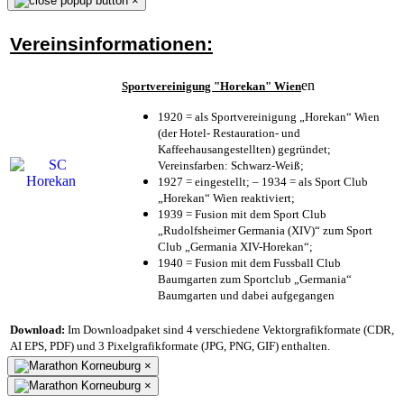
×
Vereinsinformationen:
en
Sportvereinigung "Horekan" Wien
1920 = als Sportvereinigung „Horekan“ Wien
(der Hotel- Restauration- und
Kaffeehausangestellten) gegründet;
Vereinsfarben: Schwarz-Weiß;
1927 = eingestellt; – 1934 = als Sport Club
„Horekan“ Wien reaktiviert;
1939 = Fusion mit dem Sport Club
„Rudolfsheimer Germania (XIV)“ zum Sport
Club „Germania XIV-Horekan“;
1940 = Fusion mit dem Fussball Club
Baumgarten zum Sportclub „Germania“
Baumgarten und dabei aufgegangen
Download:
Im Downloadpaket sind 4 verschiedene Vektorgrafikformate (CDR,
AI EPS, PDF) und 3 Pixelgrafikformate (JPG, PNG, GIF) enthalten.
×
×