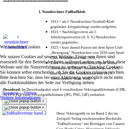
I. Neunkirchner Fußballklub
1913 = als I. Neunkirchner Fussball-Klub
gegründet, kriegsbedingt wieder aufgelöst;
1925 = Nachfolgeverein als 1.
Arbeitersportverein (A. S. V.) Neunkirchen
wieder gegründet;
Wir benutzen Cookies
1925 = kurz darauf Fusion mit dem Sport Club
„Bewegung“ Neunkirchen von 1920 zum Sport
Wir nutzen Cookies auf unserer Website. Einige von ihnen sind
Club Neunkirchen von 1913;
essenziell für den Betrieb der Seite, während andere uns helfen, diese
1984 = Fusion mit dem Werks Sport Verein
Website und die Nutzererfahrung zu verbessern (Tracking Cookies).
„Brevillier & Urban“ Neunkirchen von 1932
Sie können selbst entscheiden, ob Sie die Cookies zulassen möchten.
zum Sport Club Neunkirchen von 1913;
Bitte beachten Sie, dass bei einer Ablehnung womöglich nicht mehr
Vereinsfarben: Blau-Weiß;
alle Funktionalitäten der Seite zur Verfügung stehen.
Download:
Im Downloadpaket sind 4 verschiedene Vektorgrafikformate (CDR,
Akzeptieren
Ablehnen
AI EPS, PDF) und 3 Pixelgrafikformate (JPG, PNG, GIF) enthalten.
Weitere Informationen
×
×
Diese Vektorgrafik ist im Band 2 der im
Zeitspiel-Verlag erscheinenden Buchreihe
"Fußballvereine" mit Beiträgen von Carsten
Gier, Hardy Grüne, Hansjürgen Jablonski,