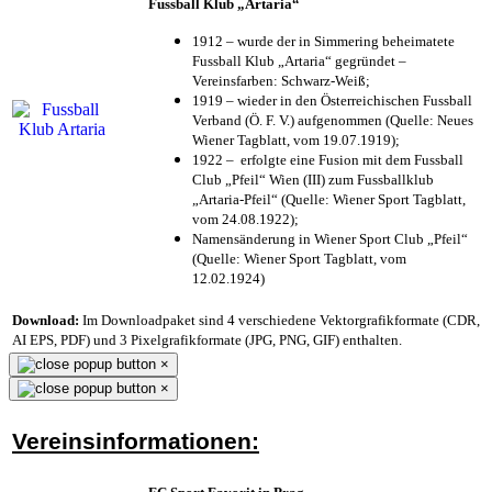
Fussball Klub „Artaria“
1912 – wurde der in Simmering beheimatete
Fussball Klub „Artaria“ gegründet –
Vereinsfarben: Schwarz-Weiß;
1919 – wieder in den Österreichischen Fussball
Verband (Ö. F. V.) aufgenommen (Quelle: Neues
Wiener Tagblatt, vom 19.07.1919);
1922 – erfolgte eine Fusion mit dem Fussball
Club „Pfeil“ Wien (III) zum Fussballklub
„Artaria-Pfeil“ (Quelle: Wiener Sport Tagblatt,
vom 24.08.1922);
Namensänderung in Wiener Sport Club „Pfeil“
(Quelle: Wiener Sport Tagblatt, vom
12.02.1924)
Download:
Im Downloadpaket sind 4 verschiedene Vektorgrafikformate (CDR,
AI EPS, PDF) und 3 Pixelgrafikformate (JPG, PNG, GIF) enthalten.
×
×
Vereinsinformationen: