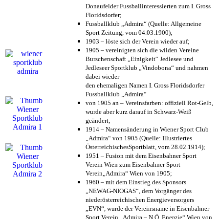
Donaufelder Fussballinteressierten zum I. Gross
Floridsdorfer
;
Fussballklub „Admira“ (Quelle: Allgemeine
Sport Zeitung, vom 04.03.1900);
1903 – löste sich der Verein wieder auf;
1905 – vereinigten sich die wilden Vereine
Burschenschaft „Einigkeit“ Jedlesee und
Jedleseer Sportklub „Vindobona“ und nahmen
dabei wieder
den ehemaligen Namen I. Gross Floridsdorfer
Fussballklub „Admira“
von 1905 an – Vereinsfarben: offiziell Rot-Gelb,
wurde aber kurz darauf in Schwarz-Weiß
geändert;
1914 – Namensänderung in Wiener Sport Club
„Admira“ von 1905 (Quelle: Illustriertes
ÖsterreichischesSportblatt, vom 28.02.1914);
1951 – Fusion mit dem Eisenbahner Sport
Verein Wien zum Eisenbahner Sport
Verein„Admira“ Wien von 1905;
1960 – mit dem Einstieg des Sponsors
„NEWAG-NIOGAS“, dem Vorgänger des
niederösterreichischen Energieversorgers
„EVN“, wurde der Vereinsname in Eisenbahner
Sport Verein „Admira – N.Ö. Energie“ Wien von