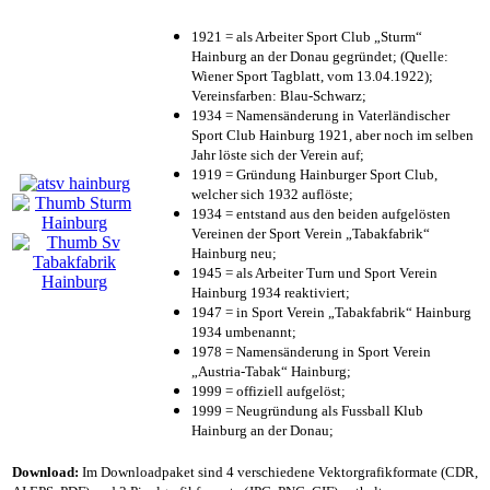
1921 = als Arbeiter Sport Club „Sturm“
Hainburg an der Donau gegründet; (Quelle:
Wiener Sport Tagblatt, vom 13.04.1922);
Vereinsfarben: Blau-Schwarz;
1934 = Namensänderung in Vaterländischer
Sport Club Hainburg 1921, aber noch im selben
Jahr löste sich der Verein auf;
1919 = Gründung Hainburger Sport Club,
welcher sich 1932 auflöste;
1934 = entstand aus den beiden aufgelösten
Vereinen der Sport Verein „Tabakfabrik“
Hainburg neu;
1945 = als Arbeiter Turn und Sport Verein
Hainburg 1934 reaktiviert;
1947 = in Sport Verein „Tabakfabrik“ Hainburg
1934 umbenannt;
1978 = Namensänderung in Sport Verein
„Austria-Tabak“ Hainburg;
1999 = offiziell aufgelöst;
1999 = Neugründung als Fussball Klub
Hainburg an der Donau;
Download:
Im Downloadpaket sind 4 verschiedene Vektorgrafikformate (CDR,