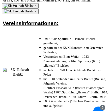
AI EPS, PDF) und 3 Pixelgrafikformate (JPG, PNG, GIF) enthalten.
×
×
Vereinsinformationen:
1912 = als Sportklub „Hakoah“ Bielitz
gegründet;
gehörte in der K&K Monarchie zu Österreich-
Schlesien;
Vereinsfarben: Blau-Weiß; – 1923 =
Namensänderung in Klub Sportowy (K. S.)
„Hakoah“ Bielsko;
nach dem 1. WK kam Bielitz als Bielsko zu
Polen
bis 1918 bestanden im Bezirk Bielitz (Bielsko)
folgende Vereine:
Bielitzer Fussball Klub (Bielitz-Bialaer Sport
Verein) 1907, Sportklub „Hakoah“ Bielitz 1914,
Deutscher Fussball Club „Sturm“ Bielitz 1914;
1939 = wurden alle jüdischen Vereine verboten
und aufgelöst;
0