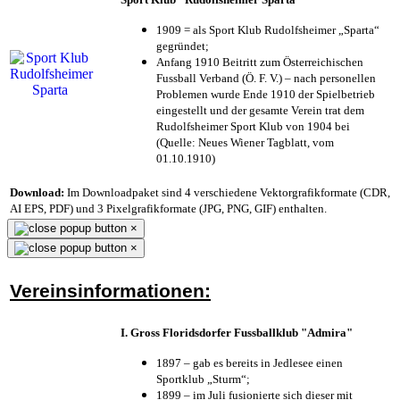
1909 = als Sport Klub Rudolfsheimer „Sparta“
gegründet;
Anfang 1910 Beitritt zum Österreichischen
Fussball Verband (Ö. F. V.) – nach personellen
Problemen wurde Ende 1910 der Spielbetrieb
eingestellt und der gesamte Verein trat dem
Rudolfsheimer Sport Klub von 1904 bei
(Quelle: Neues Wiener Tagblatt, vom
01.10.1910)
Download:
Im Downloadpaket sind 4 verschiedene Vektorgrafikformate (CDR,
AI EPS, PDF) und 3 Pixelgrafikformate (JPG, PNG, GIF) enthalten.
×
×
Vereinsinformationen:
I. Gross Floridsdorfer Fussballklub "Admira"
1897 – gab es bereits in Jedlesee einen
Sportklub „Sturm“;
1899 – im Juli fusionierte sich dieser mit