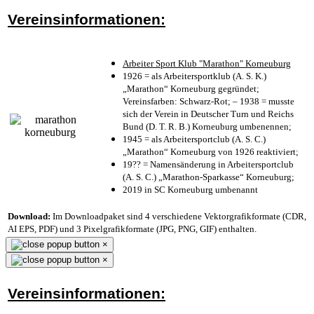
Vereinsinformationen:
Arbeiter Sport Klub "Marathon" Korneuburg
1926 = als Arbeitersportklub (A. S. K.)
„Marathon“ Korneuburg gegründet;
Vereinsfarben: Schwarz-Rot; – 1938 = musste
sich der Verein in Deutscher Turn und Reichs
Bund (D. T. R. B.) Korneuburg umbenennen;
1945 = als Arbeitersportclub (A. S. C.)
„Marathon“ Korneuburg von 1926 reaktiviert;
19?? = Namensänderung in Arbeitersportclub
(A. S. C.) „Marathon-Sparkasse“ Korneuburg;
2019 in SC Korneuburg umbenannt
Download:
Im Downloadpaket sind 4 verschiedene Vektorgrafikformate (CDR,
AI EPS, PDF) und 3 Pixelgrafikformate (JPG, PNG, GIF) enthalten.
×
×
Vereinsinformationen: