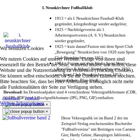
I. Neunkirchner Fußballklub
1913 = als I. Neunkirchner Fussball-Klub
gegründet, kriegsbedingt wieder aufgelöst;
1925 = Nachfolgeverein als 1.
Arbeitersportverein (A. S. V.) Neunkirchen
wieder gegründet;
1925 = kurz darauf Fusion mit dem Sport Club
Wir benutzen Cookies
„Bewegung“ Neunkirchen von 1920 zum Sport
Club Neunkirchen von 1913;
Wir nutzen Cookies auf unserer Website. Einige von ihnen sind
1984 = Fusion mit dem Werks Sport Verein
essenziell für den Betrieb der Seite, während andere uns helfen, diese
„Brevillier & Urban“ Neunkirchen von 1932
Website und die Nutzererfahrung zu verbessern (Tracking Cookies).
zum Sport Club Neunkirchen von 1913;
Sie können selbst entscheiden, ob Sie die Cookies zulassen möchten.
Vereinsfarben: Blau-Weiß;
Bitte beachten Sie, dass bei einer Ablehnung womöglich nicht mehr
alle Funktionalitäten der Seite zur Verfügung stehen.
Download:
Im Downloadpaket sind 4 verschiedene Vektorgrafikformate (CDR,
AI EPS, PDF) und 3 Pixelgrafikformate (JPG, PNG, GIF) enthalten.
Akzeptieren
Ablehnen
Weitere Informationen
×
×
Diese Vektorgrafik ist im Band 2 der im
Zeitspiel-Verlag erscheinenden Buchreihe
"Fußballvereine" mit Beiträgen von Carsten
Gier, Hardy Grüne, Hansjürgen Jablonski,