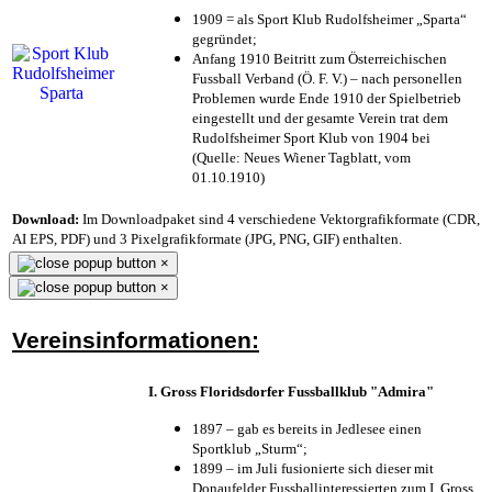
1909 = als Sport Klub Rudolfsheimer „Sparta“
gegründet;
Anfang 1910 Beitritt zum Österreichischen
Fussball Verband (Ö. F. V.) – nach personellen
Problemen wurde Ende 1910 der Spielbetrieb
eingestellt und der gesamte Verein trat dem
Rudolfsheimer Sport Klub von 1904 bei
(Quelle: Neues Wiener Tagblatt, vom
01.10.1910)
Download:
Im Downloadpaket sind 4 verschiedene Vektorgrafikformate (CDR,
AI EPS, PDF) und 3 Pixelgrafikformate (JPG, PNG, GIF) enthalten.
×
×
Vereinsinformationen:
I. Gross Floridsdorfer Fussballklub "Admira"
1897 – gab es bereits in Jedlesee einen
Sportklub „Sturm“;
1899 – im Juli fusionierte sich dieser mit
Donaufelder Fussballinteressierten zum I. Gross