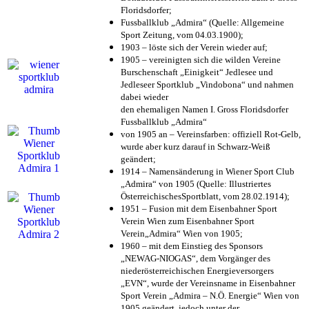
Floridsdorfer
;
Fussballklub „Admira“ (Quelle: Allgemeine
Sport Zeitung, vom 04.03.1900);
1903 – löste sich der Verein wieder auf;
1905 – vereinigten sich die wilden Vereine
Burschenschaft „Einigkeit“ Jedlesee und
Jedleseer Sportklub „Vindobona“ und nahmen
dabei wieder
den ehemaligen Namen I. Gross Floridsdorfer
Fussballklub „Admira“
von 1905 an – Vereinsfarben: offiziell Rot-Gelb,
wurde aber kurz darauf in Schwarz-Weiß
geändert;
1914 – Namensänderung in Wiener Sport Club
„Admira“ von 1905 (Quelle: Illustriertes
ÖsterreichischesSportblatt, vom 28.02.1914);
1951 – Fusion mit dem Eisenbahner Sport
Verein Wien zum Eisenbahner Sport
Verein„Admira“ Wien von 1905;
1960 – mit dem Einstieg des Sponsors
„NEWAG-NIOGAS“, dem Vorgänger des
niederösterreichischen Energieversorgers
„EVN“, wurde der Vereinsname in Eisenbahner
Sport Verein „Admira – N.Ö. Energie“ Wien von
1905 geändert, jedoch unter der