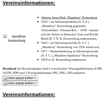
Vereinsinformationen:
Arbeiter Sport Klub "Marathon" Korneuburg
1926 = als Arbeitersportklub (A. S. K.)
„Marathon“ Korneuburg gegründet;
Vereinsfarben: Schwarz-Rot; – 1938 = musste
sich der Verein in Deutscher Turn und Reichs
Bund (D. T. R. B.) Korneuburg umbenennen;
1945 = als Arbeitersportclub (A. S. C.)
„Marathon“ Korneuburg von 1926 reaktiviert;
19?? = Namensänderung in Arbeitersportclub
(A. S. C.) „Marathon-Sparkasse“ Korneuburg;
2019 in SC Korneuburg umbenannt
Download:
Im Downloadpaket sind 4 verschiedene Vektorgrafikformate (CDR,
AI EPS, PDF) und 3 Pixelgrafikformate (JPG, PNG, GIF) enthalten.
×
×
Vereinsinformationen: