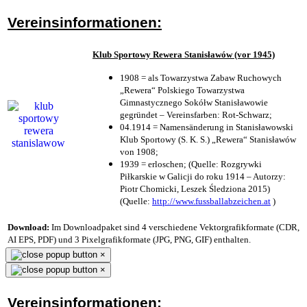
Vereinsinformationen:
Klub Sportowy Rewera Stanisławów (vor 1945)
1908 = als Towarzystwa Zabaw Ruchowych
„Rewera“ Polskiego Towarzystwa
Gimnastycznego Sokółw Stanisławowie
gegründet – Vereinsfarben: Rot-Schwarz;
04.1914 = Namensänderung in Stanisławowski
Klub Sportowy (S. K. S.) „Rewera“ Stanisławów
von 1908;
1939 = erloschen; (Quelle: Rozgrywki
Piłkarskie w Galicji do roku 1914 – Autorzy:
Piotr Chomicki, Leszek Śledziona 2015)
(Quelle:
http://www.fussballabzeichen.at
)
Download:
Im Downloadpaket sind 4 verschiedene Vektorgrafikformate (CDR,
AI EPS, PDF) und 3 Pixelgrafikformate (JPG, PNG, GIF) enthalten.
×
×
Vereinsinformationen: