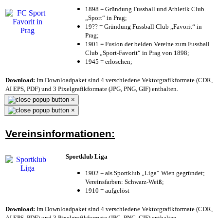
1898 = Gründung Fussball und Athletik Club
„Sport“ in Prag;
19?? = Gründung Fussball Club „Favorit“ in
Prag;
1901 = Fusion der beiden Vereine zum Fussball
Club „Sport-Favorit“ in Prag von 1898;
1945 = erloschen;
Download:
Im Downloadpaket sind 4 verschiedene Vektorgrafikformate (CDR,
AI EPS, PDF) und 3 Pixelgrafikformate (JPG, PNG, GIF) enthalten.
×
×
Vereinsinformationen:
Sportklub Liga
1902 = als Sportklub „Liga“ Wien gegründet;
Vereinsfarben: Schwarz-Weiß;
1910 = aufgelöst
Download:
Im Downloadpaket sind 4 verschiedene Vektorgrafikformate (CDR,
AI EPS, PDF) und 3 Pixelgrafikformate (JPG, PNG, GIF) enthalten.