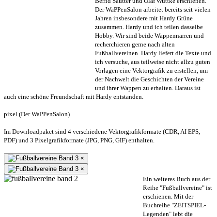
Bernd Sautter und Olaf Wuttke erschienen.
Der WaPPenSalon arbeitet bereits seit vielen
Jahren insbesondere mit Hardy Grüne
zusammen. Hardy und ich teilen dasselbe
Hobby. Wir sind beide Wappennarren und
recherchieren gerne nach alten
Fußballvereinen. Hardy liefert die Texte und
ich versuche, aus teilweise nicht allzu guten
Vorlagen eine Vektorgrafik zu erstellen, um
der Nachwelt die Geschichten der Vereine
und ihrer Wappen zu erhalten. Daraus ist
auch eine schöne Freundschaft mit Hardy entstanden.
pixel (Der WaPPenSalon)
Im Downloadpaket sind 4 verschiedene Vektorgrafikformate (CDR, AI EPS,
PDF) und 3 Pixelgrafikformate (JPG, PNG, GIF) enthalten.
×
×
Ein weiteres Buch aus der
Reihe "Fußballvereine" ist
erschienen. Mit der
Buchreihe "ZEITSPIEL-
Legenden" lebt die