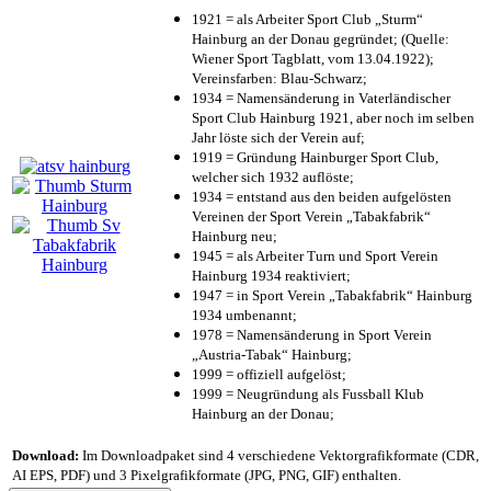
1921 = als Arbeiter Sport Club „Sturm“
Hainburg an der Donau gegründet; (Quelle:
Wiener Sport Tagblatt, vom 13.04.1922);
Vereinsfarben: Blau-Schwarz;
1934 = Namensänderung in Vaterländischer
Sport Club Hainburg 1921, aber noch im selben
Jahr löste sich der Verein auf;
1919 = Gründung Hainburger Sport Club,
welcher sich 1932 auflöste;
1934 = entstand aus den beiden aufgelösten
Vereinen der Sport Verein „Tabakfabrik“
Hainburg neu;
1945 = als Arbeiter Turn und Sport Verein
Hainburg 1934 reaktiviert;
1947 = in Sport Verein „Tabakfabrik“ Hainburg
1934 umbenannt;
1978 = Namensänderung in Sport Verein
„Austria-Tabak“ Hainburg;
1999 = offiziell aufgelöst;
1999 = Neugründung als Fussball Klub
Hainburg an der Donau;
Download:
Im Downloadpaket sind 4 verschiedene Vektorgrafikformate (CDR,
AI EPS, PDF) und 3 Pixelgrafikformate (JPG, PNG, GIF) enthalten.