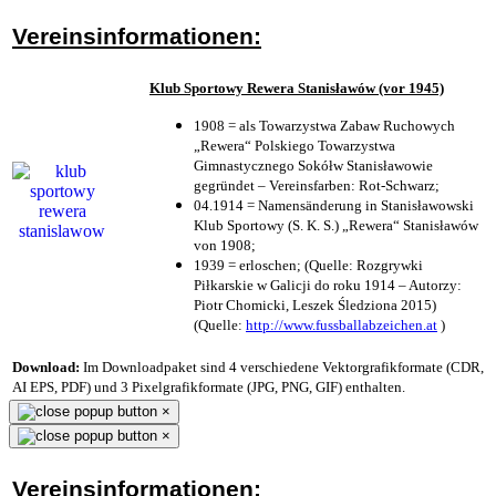
Vereinsinformationen:
Klub Sportowy Rewera Stanisławów (vor 1945)
1908 = als Towarzystwa Zabaw Ruchowych
„Rewera“ Polskiego Towarzystwa
Gimnastycznego Sokółw Stanisławowie
gegründet – Vereinsfarben: Rot-Schwarz;
04.1914 = Namensänderung in Stanisławowski
Klub Sportowy (S. K. S.) „Rewera“ Stanisławów
von 1908;
1939 = erloschen; (Quelle: Rozgrywki
Piłkarskie w Galicji do roku 1914 – Autorzy:
Piotr Chomicki, Leszek Śledziona 2015)
(Quelle:
http://www.fussballabzeichen.at
)
Download:
Im Downloadpaket sind 4 verschiedene Vektorgrafikformate (CDR,
AI EPS, PDF) und 3 Pixelgrafikformate (JPG, PNG, GIF) enthalten.
×
×
Vereinsinformationen: