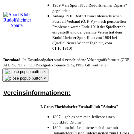
1909 = als Sport Klub Rudolfsheimer „Sparta“
gegründet;
Anfang 1910 Beitritt zum Österreichischen
Fussball Verband (Ö. F. V.) – nach personellen
Problemen wurde Ende 1910 der Spielbetrieb
eingestellt und der gesamte Verein trat dem
Rudolfsheimer Sport Klub von 1904 bei
(Quelle: Neues Wiener Tagblatt, vom
01.10.1910)
Download:
Im Downloadpaket sind 4 verschiedene Vektorgrafikformate (CDR,
AI EPS, PDF) und 3 Pixelgrafikformate (JPG, PNG, GIF) enthalten.
×
×
Vereinsinformationen:
I. Gross Floridsdorfer Fussballklub "Admira"
1897 – gab es bereits in Jedlesee einen
Sportklub „Sturm“;
1899 – im Juli fusionierte sich dieser mit
Donaufelder Fussballinteressierten zum I. Gross