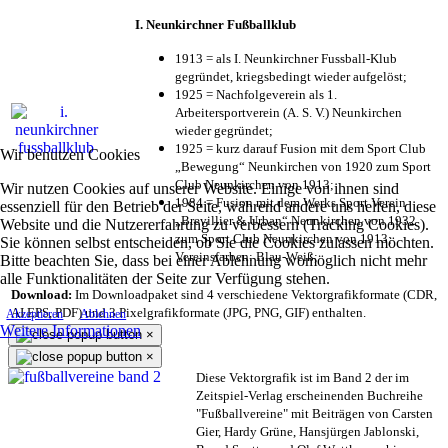
I. Neunkirchner Fußballklub
1913 = als I. Neunkirchner Fussball-Klub
gegründet, kriegsbedingt wieder aufgelöst;
1925 = Nachfolgeverein als 1.
Arbeitersportverein (A. S. V.) Neunkirchen
wieder gegründet;
1925 = kurz darauf Fusion mit dem Sport Club
Wir benutzen Cookies
„Bewegung“ Neunkirchen von 1920 zum Sport
Club Neunkirchen von 1913;
Wir nutzen Cookies auf unserer Website. Einige von ihnen sind
1984 = Fusion mit dem Werks Sport Verein
essenziell für den Betrieb der Seite, während andere uns helfen, diese
„Brevillier & Urban“ Neunkirchen von 1932
Website und die Nutzererfahrung zu verbessern (Tracking Cookies).
zum Sport Club Neunkirchen von 1913;
Sie können selbst entscheiden, ob Sie die Cookies zulassen möchten.
Vereinsfarben: Blau-Weiß;
Bitte beachten Sie, dass bei einer Ablehnung womöglich nicht mehr
alle Funktionalitäten der Seite zur Verfügung stehen.
Download:
Im Downloadpaket sind 4 verschiedene Vektorgrafikformate (CDR,
AI EPS, PDF) und 3 Pixelgrafikformate (JPG, PNG, GIF) enthalten.
Akzeptieren
Ablehnen
Weitere Informationen
×
×
Diese Vektorgrafik ist im Band 2 der im
Zeitspiel-Verlag erscheinenden Buchreihe
"Fußballvereine" mit Beiträgen von Carsten
Gier, Hardy Grüne, Hansjürgen Jablonski,