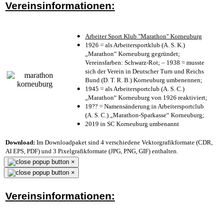
Vereinsinformationen:
Arbeiter Sport Klub "Marathon" Korneuburg
1926 = als Arbeitersportklub (A. S. K.)
„Marathon“ Korneuburg gegründet;
Vereinsfarben: Schwarz-Rot; – 1938 = musste
sich der Verein in Deutscher Turn und Reichs
Bund (D. T. R. B.) Korneuburg umbenennen;
1945 = als Arbeitersportclub (A. S. C.)
„Marathon“ Korneuburg von 1926 reaktiviert;
19?? = Namensänderung in Arbeitersportclub
(A. S. C.) „Marathon-Sparkasse“ Korneuburg;
2019 in SC Korneuburg umbenannt
Download:
Im Downloadpaket sind 4 verschiedene Vektorgrafikformate (CDR,
AI EPS, PDF) und 3 Pixelgrafikformate (JPG, PNG, GIF) enthalten.
×
×
Vereinsinformationen: