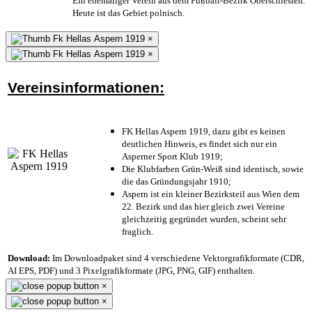
Ein ehemaliger Verein aus dem Fußball-Bezirk Oberschlesien.
Heute ist das Gebiet polnisch.
×
×
Vereinsinformationen:
FK Hellas Aspern 1919, dazu gibt es keinen
deutlichen Hinweis, es findet sich nur ein
Asperner Sport Klub 1919
;
Die Klubfarben Grün-Weiß sind identisch, sowie
die das Gründungsjahr 1910
;
Aspern ist ein kleiner Bezirksteil aus Wien dem
22. Bezirk und das hier gleich zwei Vereine
gleichzeitig gegründet wurden, scheint sehr
fraglich.
Download:
Im Downloadpaket sind 4 verschiedene Vektorgrafikformate (CDR,
AI EPS, PDF) und 3 Pixelgrafikformate (JPG, PNG, GIF) enthalten.
×
×