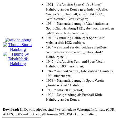
1921 = als Arbeiter Sport Club „Sturm“
Hainburg an der Donau gegründet; (Quelle:
Wiener Sport Tagblatt, vom 13.04.1922);
Vereinsfarben: Blau-Schwarz;
1934 = Namensänderung in Vaterländischer
Sport Club Hainburg 1921, aber noch im selben
Jahr löste sich der Verein auf;
1919 = Gründung Hainburger Sport Club,
welcher sich 1932 auflöste;
1934 = entstand aus den beiden aufgelösten
Vereinen der Sport Verein „Tabakfabrik“
Hainburg neu;
1945 = als Arbeiter Turn und Sport Verein
Hainburg 1934 reaktiviert;
1947 = in Sport Verein „Tabakfabrik“ Hainburg
1934 umbenannt;
1978 = Namensänderung in Sport Verein
„Austria-Tabak“ Hainburg;
1999 = offiziell aufgelöst;
1999 = Neugründung als Fussball Klub
Hainburg an der Donau;
Download:
Im Downloadpaket sind 4 verschiedene Vektorgrafikformate (CDR,
AI EPS, PDF) und 3 Pixelgrafikformate (JPG, PNG, GIF) enthalten.