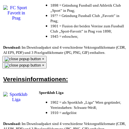
1898 = Gründung Fussball und Athletik Club
„Sport“ in Prag;
19?? = Gründung Fussball Club „Favorit“ in
Prag;
1901 = Fusion der beiden Vereine zum Fussball
Club „Sport-Favorit“ in Prag von 1898;
1945 = erloschen;
Download:
Im Downloadpaket sind 4 verschiedene Vektorgrafikformate (CDR,
AI EPS, PDF) und 3 Pixelgrafikformate (JPG, PNG, GIF) enthalten.
×
×
Vereinsinformationen:
Sportklub Liga
1902 = als Sportklub „Liga“ Wien gegründet;
Vereinsfarben: Schwarz-Weiß;
1910 = aufgelöst
Download:
Im Downloadpaket sind 4 verschiedene Vektorgrafikformate (CDR,
AI EPS, PDF) und 3 Pixelgrafikformate (JPG, PNG, GIF) enthalten.