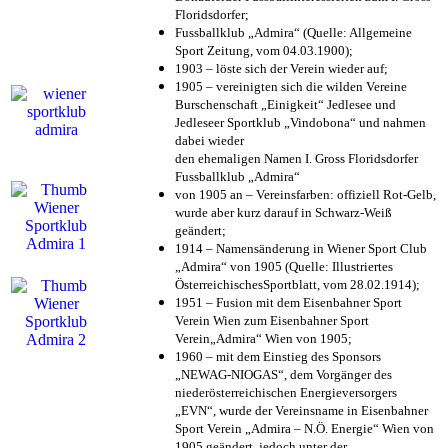
Floridsdorfer
;
Fussballklub „Admira“ (Quelle: Allgemeine
Sport Zeitung, vom 04.03.1900);
1903 – löste sich der Verein wieder auf;
1905 – vereinigten sich die wilden Vereine
Burschenschaft „Einigkeit“ Jedlesee und
Jedleseer Sportklub „Vindobona“ und nahmen
dabei wieder
den ehemaligen Namen I. Gross Floridsdorfer
Fussballklub „Admira“
von 1905 an – Vereinsfarben: offiziell Rot-Gelb,
wurde aber kurz darauf in Schwarz-Weiß
geändert;
1914 – Namensänderung in Wiener Sport Club
„Admira“ von 1905 (Quelle: Illustriertes
ÖsterreichischesSportblatt, vom 28.02.1914);
1951 – Fusion mit dem Eisenbahner Sport
Verein Wien zum Eisenbahner Sport
Verein„Admira“ Wien von 1905;
1960 – mit dem Einstieg des Sponsors
„NEWAG-NIOGAS“, dem Vorgänger des
niederösterreichischen Energieversorgers
„EVN“, wurde der Vereinsname in Eisenbahner
Sport Verein „Admira – N.Ö. Energie“ Wien von
1905 geändert, jedoch unter der