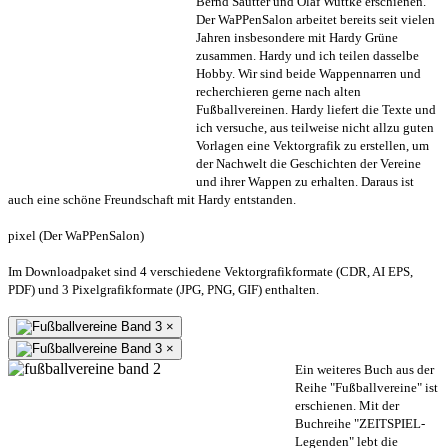
Bernd Sautter und Olaf Wuttke erschienen.
Der WaPPenSalon arbeitet bereits seit vielen
Jahren insbesondere mit Hardy Grüne
zusammen. Hardy und ich teilen dasselbe
Hobby. Wir sind beide Wappennarren und
recherchieren gerne nach alten
Fußballvereinen. Hardy liefert die Texte und
ich versuche, aus teilweise nicht allzu guten
Vorlagen eine Vektorgrafik zu erstellen, um
der Nachwelt die Geschichten der Vereine
und ihrer Wappen zu erhalten. Daraus ist
auch eine schöne Freundschaft mit Hardy entstanden.
pixel (Der WaPPenSalon)
Im Downloadpaket sind 4 verschiedene Vektorgrafikformate (CDR, AI EPS,
PDF) und 3 Pixelgrafikformate (JPG, PNG, GIF) enthalten.
×
×
Ein weiteres Buch aus der
Reihe "Fußballvereine" ist
erschienen. Mit der
Buchreihe "ZEITSPIEL-
Legenden" lebt die