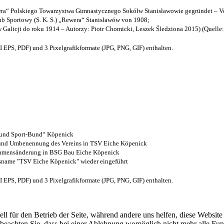
a“ Polskiego Towarzystwa Gimnastycznego Sokółw Stanisławowie gegründet – Ve
b Sportowy (S. K. S.) „Rewera“ Stanisławów von 1908;
w Galicji do roku 1914 – Autorzy: Piotr Chomicki, Leszek Śledziona 2015) (Quelle
EPS, PDF) und 3 Pixelgrafikformate (JPG, PNG, GIF) enthalten.
- und Sport-Bund“ Köpenick
z und Umbenennung des Vereins in TSV Eiche Köpenick
 Namensänderung in BSG Bau Eiche Köpenick
nsname "TSV Eiche Köpenick" wieder eingeführt
EPS, PDF) und 3 Pixelgrafikformate (JPG, PNG, GIF) enthalten.
ell für den Betrieb der Seite, während andere uns helfen, diese Websit
 beachten Sie, dass bei einer Ablehnung womöglich nicht mehr alle Funk