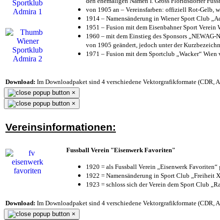
den ehemaligen Namen I. Gross Floridsdorfer Fus
von 1905 an – Vereinsfarben: offiziell Rot-Gelb, 
1914 – Namensänderung in Wiener Sport Club „Admi
1951 – Fusion mit dem Eisenbahner Sport Verein
1960 – mit dem Einstieg des Sponsors „NEWAG-NI
von 1905 geändert, jedoch unter der Kurzbezeich
1971 – Fusion mit dem Sportclub „Wacker“ Wien
Download:
Im Downloadpaket sind 4 verschiedene Vektorgrafikformate (CDR, AI 
×
×
Vereinsinformationen:
Fussball Verein "Eisenwerk Favoriten"
1920 = als Fussball Verein „Eisenwerk Favoriten“
1922 = Namensänderung in Sport Club „Freiheit X
1923 = schloss sich der Verein dem Sport Club „Ra
Download:
Im Downloadpaket sind 4 verschiedene Vektorgrafikformate (CDR, AI 
×