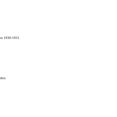
von 1930-1931.
rden.