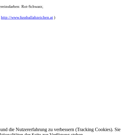
reinsfarben: Rot-Schwarz;
:
http://www.fussballabzeichen.at
)
e und die Nutzererfahrung zu verbessern (Tracking Cookies). Sie
tionalitäten der Seite zur Verfügung stehen.