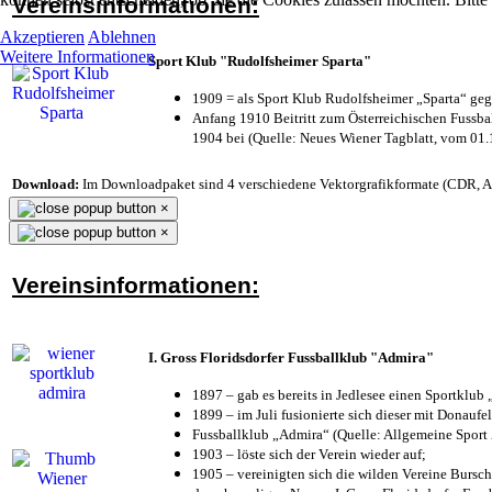
Vereinsinformationen:
Akzeptieren
Ablehnen
Weitere Informationen
Sport Klub "Rudolfsheimer Sparta"
1909 = als Sport Klub Rudolfsheimer „Sparta“ geg
Anfang 1910 Beitritt zum Österreichischen Fussbal
1904 bei (Quelle: Neues Wiener Tagblatt, vom 01
Download:
Im Downloadpaket sind 4 verschiedene Vektorgrafikformate (CDR, AI 
×
×
Vereinsinformationen:
I. Gross Floridsdorfer Fussballklub "Admira"
1897 – gab es bereits in Jedlesee einen Sportklub
1899 – im Juli fusionierte sich dieser mit Donaufel
Fussballklub „Admira“ (Quelle: Allgemeine Sport
1903 – löste sich der Verein wieder auf;
1905 – vereinigten sich die wilden Vereine Bursc