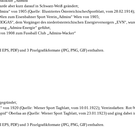
sballklub „Admira“
wurde aber kurz darauf in Schwarz-Weiß geändert;
ra“ von 1905 (Quelle: Illustriertes ÖsterreichischesSportblatt, vom 28.02.1914);
 Wien zum Eisenbahner Sport Verein„Admira“ Wien von 1905;
OGAS“, dem Vorgänger des niederösterreichischen Energieversorgers „EVN“, wurde
nung „Admira-Energie“ geführt;
 von 1908 zum Fussball Club „Admira-Wacker“
EPS, PDF) und 3 Pixelgrafikformate (JPG, PNG, GIF) enthalten.
 gegründet;
“ von 1920 (Quelle: Wiener Sport Tagblatt, vom 10.01.1922); Vereinsfarben: Rot-
pid“ Oberlaa an (Quelle: Wiener Sport Tagblatt, vom 23.01.1923) und ging dabei i
EPS, PDF) und 3 Pixelgrafikformate (JPG, PNG, GIF) enthalten.