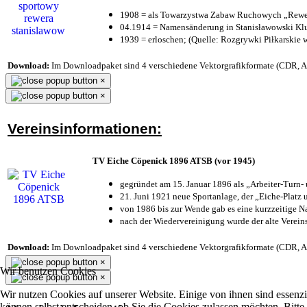
1908 = als Towarzystwa Zabaw Ruchowych „Rewer
04.1914 = Namensänderung in Stanisławowski Klu
1939 = erloschen; (Quelle: Rozgrywki Piłkarskie 
Download:
Im Downloadpaket sind 4 verschiedene Vektorgrafikformate (CDR, AI 
×
×
Vereinsinformationen:
TV Eiche Cöpenick 1896 ATSB (vor 1945)
gegründet am 15. Januar 1896 als „Arbeiter-Turn
21. Juni 1921 neue Sportanlage, der „Eiche-Plat
von 1986 bis zur Wende gab es eine kurzzeitige
nach der Wiedervereinigung wurde der alte Verei
Download:
Im Downloadpaket sind 4 verschiedene Vektorgrafikformate (CDR, AI 
×
Wir benutzen Cookies
×
Wir nutzen Cookies auf unserer Website. Einige von ihnen sind essenzi
können selbst entscheiden, ob Sie die Cookies zulassen möchten. Bitte