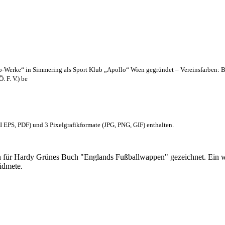
lo-Werke“ in Simmering als Sport Klub „Apollo“ Wien gegründet – Vereinsfarben: 
. F. V.) be
EPS, PDF) und 3 Pixelgrafikformate (JPG, PNG, GIF) enthalten.
 für Hardy Grünes Buch "Englands Fußballwappen" gezeichnet. Ein w
idmete.