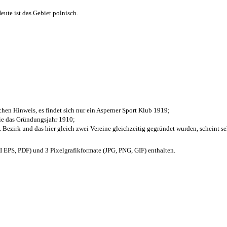
ute ist das Gebiet polnisch.
chen Hinweis, es findet sich nur ein Asperner Sport Klub 1919
;
die das Gründungsjahr 1910
;
. Bezirk und das hier gleich zwei Vereine gleichzeitig gegründet wurden, scheint seh
EPS, PDF) und 3 Pixelgrafikformate (JPG, PNG, GIF) enthalten.