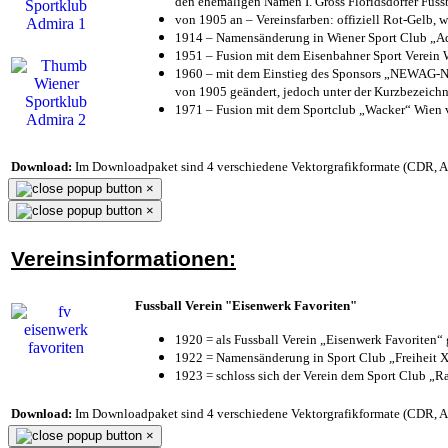
den ehemaligen Namen I. Gross Floridsdorfer Fus
von 1905 an – Vereinsfarben: offiziell Rot-Gelb, 
1914 – Namensänderung in Wiener Sport Club „Admi
1951 – Fusion mit dem Eisenbahner Sport Verein
1960 – mit dem Einstieg des Sponsors „NEWAG-NI
von 1905 geändert, jedoch unter der Kurzbezeich
1971 – Fusion mit dem Sportclub „Wacker“ Wien
Download:
Im Downloadpaket sind 4 verschiedene Vektorgrafikformate (CDR, AI 
×
×
Vereinsinformationen:
Fussball Verein "Eisenwerk Favoriten"
1920 = als Fussball Verein „Eisenwerk Favoriten“
1922 = Namensänderung in Sport Club „Freiheit X
1923 = schloss sich der Verein dem Sport Club „Ra
Download:
Im Downloadpaket sind 4 verschiedene Vektorgrafikformate (CDR, AI 
×