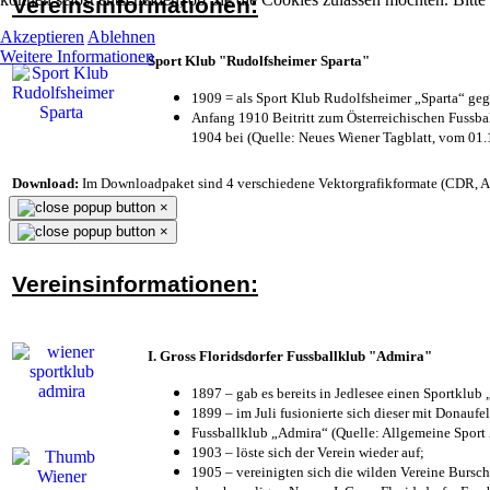
Vereinsinformationen:
Akzeptieren
Ablehnen
Weitere Informationen
Sport Klub "Rudolfsheimer Sparta"
1909 = als Sport Klub Rudolfsheimer „Sparta“ geg
Anfang 1910 Beitritt zum Österreichischen Fussbal
1904 bei (Quelle: Neues Wiener Tagblatt, vom 01
Download:
Im Downloadpaket sind 4 verschiedene Vektorgrafikformate (CDR, AI 
×
×
Vereinsinformationen:
I. Gross Floridsdorfer Fussballklub "Admira"
1897 – gab es bereits in Jedlesee einen Sportklub
1899 – im Juli fusionierte sich dieser mit Donaufel
Fussballklub „Admira“ (Quelle: Allgemeine Sport
1903 – löste sich der Verein wieder auf;
1905 – vereinigten sich die wilden Vereine Bursc