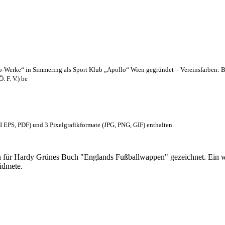
lo-Werke“ in Simmering als Sport Klub „Apollo“ Wien gegründet – Vereinsfarben: 
. F. V.) be
EPS, PDF) und 3 Pixelgrafikformate (JPG, PNG, GIF) enthalten.
 für Hardy Grünes Buch "Englands Fußballwappen" gezeichnet. Ein w
idmete.