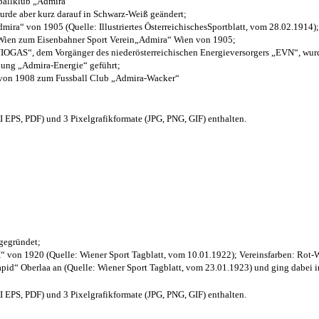
sballklub „Admira“
wurde aber kurz darauf in Schwarz-Weiß geändert;
ra“ von 1905 (Quelle: Illustriertes ÖsterreichischesSportblatt, vom 28.02.1914);
 Wien zum Eisenbahner Sport Verein„Admira“ Wien von 1905;
OGAS“, dem Vorgänger des niederösterreichischen Energieversorgers „EVN“, wurde
nung „Admira-Energie“ geführt;
 von 1908 zum Fussball Club „Admira-Wacker“
EPS, PDF) und 3 Pixelgrafikformate (JPG, PNG, GIF) enthalten.
 gegründet;
“ von 1920 (Quelle: Wiener Sport Tagblatt, vom 10.01.1922); Vereinsfarben: Rot-
pid“ Oberlaa an (Quelle: Wiener Sport Tagblatt, vom 23.01.1923) und ging dabei i
EPS, PDF) und 3 Pixelgrafikformate (JPG, PNG, GIF) enthalten.