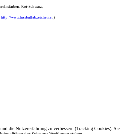
reinsfarben: Rot-Schwarz;
:
http://www.fussballabzeichen.at
)
e und die Nutzererfahrung zu verbessern (Tracking Cookies). Sie
tionalitäten der Seite zur Verfügung stehen.