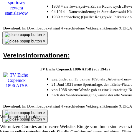
1908 = als Towarzystwa Zabaw Ruchowych „Rewer
04.1914 = Namensänderung in Stanisławowski Klu
1939 = erloschen; (Quelle: Rozgrywki Piłkarskie 
Download:
Im Downloadpaket sind 4 verschiedene Vektorgrafikformate (CDR, AI 
×
×
Vereinsinformationen:
TV Eiche Cöpenick 1896 ATSB (vor 1945)
gegründet am 15. Januar 1896 als „Arbeiter-Turn
21. Juni 1921 neue Sportanlage, der „Eiche-Plat
von 1986 bis zur Wende gab es eine kurzzeitige
nach der Wiedervereinigung wurde der alte Verei
Download:
Im Downloadpaket sind 4 verschiedene Vektorgrafikformate (CDR, AI 
×
Wir benutzen Cookies
×
Wir nutzen Cookies auf unserer Website. Einige von ihnen sind essenzi
können selbst entscheiden, ob Sie die Cookies zulassen möchten. Bitte