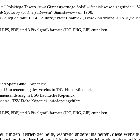
a“ Polskiego Towarzystwa Gimnastycznego Sokółw Stanisławowie gegründet – Ve
b Sportowy (S. K. S.) „Rewera“ Stanisławów von 1908;
w Galicji do roku 1914 – Autorzy: Piotr Chomicki, Leszek Śledziona 2015) (Quelle
EPS, PDF) und 3 Pixelgrafikformate (JPG, PNG, GIF) enthalten.
- und Sport-Bund“ Köpenick
z und Umbenennung des Vereins in TSV Eiche Köpenick
 Namensänderung in BSG Bau Eiche Köpenick
nsname "TSV Eiche Köpenick" wieder eingeführt
EPS, PDF) und 3 Pixelgrafikformate (JPG, PNG, GIF) enthalten.
ell für den Betrieb der Seite, während andere uns helfen, diese Websit
 beachten Sie, dass bei einer Ablehnung womöglich nicht mehr alle Funk