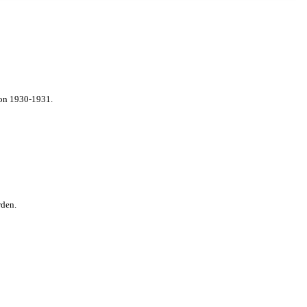
von 1930-1931.
rden.