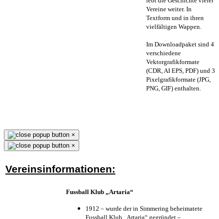
lebt die Geschichte vieler
Vereine weiter. In
Textform und in ihren
vielfältigen Wappen.
Im Downloadpaket sind 4
verschiedene
Vektorgrafikformate
(CDR, AI EPS, PDF) und 3
Pixelgrafikformate (JPG,
PNG, GIF) enthalten.
×
×
Vereinsinformationen:
Fussball Klub „Artaria“
1912 – wurde der in Simmering beheimatete
Fussball Klub „Artaria“ gegründet –