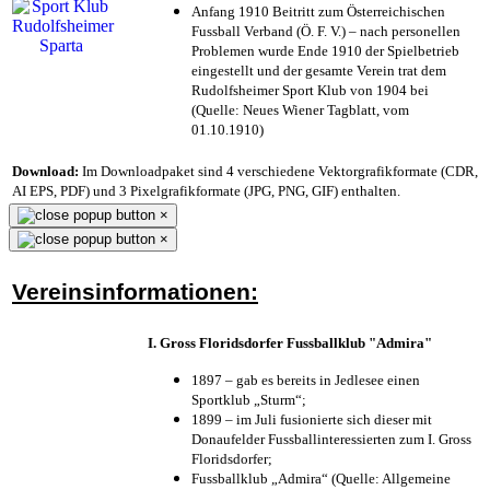
Anfang 1910 Beitritt zum Österreichischen
Fussball Verband (Ö. F. V.) – nach personellen
Problemen wurde Ende 1910 der Spielbetrieb
eingestellt und der gesamte Verein trat dem
Rudolfsheimer Sport Klub von 1904 bei
(Quelle: Neues Wiener Tagblatt, vom
01.10.1910)
Download:
Im Downloadpaket sind 4 verschiedene Vektorgrafikformate (CDR,
AI EPS, PDF) und 3 Pixelgrafikformate (JPG, PNG, GIF) enthalten.
×
×
Vereinsinformationen:
I. Gross Floridsdorfer Fussballklub "Admira"
1897 – gab es bereits in Jedlesee einen
Sportklub „Sturm“;
1899 – im Juli fusionierte sich dieser mit
Donaufelder Fussballinteressierten zum I. Gross
Floridsdorfer
;
Fussballklub „Admira“ (Quelle: Allgemeine