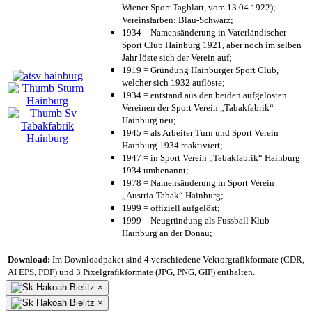
Wiener Sport Tagblatt, vom 13.04.1922);
Vereinsfarben: Blau-Schwarz;
1934 = Namensänderung in Vaterländischer
Sport Club Hainburg 1921, aber noch im selben
Jahr löste sich der Verein auf;
1919 = Gründung Hainburger Sport Club,
welcher sich 1932 auflöste;
1934 = entstand aus den beiden aufgelösten
Vereinen der Sport Verein „Tabakfabrik“
Hainburg neu;
1945 = als Arbeiter Turn und Sport Verein
Hainburg 1934 reaktiviert;
1947 = in Sport Verein „Tabakfabrik“ Hainburg
1934 umbenannt;
1978 = Namensänderung in Sport Verein
„Austria-Tabak“ Hainburg;
1999 = offiziell aufgelöst;
1999 = Neugründung als Fussball Klub
Hainburg an der Donau;
Download:
Im Downloadpaket sind 4 verschiedene Vektorgrafikformate (CDR,
AI EPS, PDF) und 3 Pixelgrafikformate (JPG, PNG, GIF) enthalten.
×
×