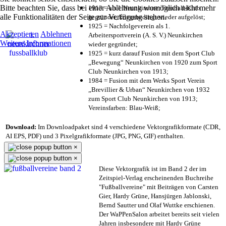
Bitte beachten Sie, dass bei einer Ablehnung womöglich nicht mehr
1913 = als I. Neunkirchner Fussball-Klub
alle Funktionalitäten der Seite zur Verfügung stehen.
gegründet, kriegsbedingt wieder aufgelöst;
1925 = Nachfolgeverein als 1.
Akzeptieren
Ablehnen
Arbeitersportverein (A. S. V.) Neunkirchen
Weitere Informationen
wieder gegründet;
1925 = kurz darauf Fusion mit dem Sport Club
„Bewegung“ Neunkirchen von 1920 zum Sport
Club Neunkirchen von 1913;
1984 = Fusion mit dem Werks Sport Verein
„Brevillier & Urban“ Neunkirchen von 1932
zum Sport Club Neunkirchen von 1913;
Vereinsfarben: Blau-Weiß;
Download:
Im Downloadpaket sind 4 verschiedene Vektorgrafikformate (CDR,
AI EPS, PDF) und 3 Pixelgrafikformate (JPG, PNG, GIF) enthalten.
×
×
Diese Vektorgrafik ist im Band 2 der im
Zeitspiel-Verlag erscheinenden Buchreihe
"Fußballvereine" mit Beiträgen von Carsten
Gier, Hardy Grüne, Hansjürgen Jablonski,
Bernd Sautter und Olaf Wuttke erschienen.
Der WaPPenSalon arbeitet bereits seit vielen
Jahren insbesondere mit Hardy Grüne