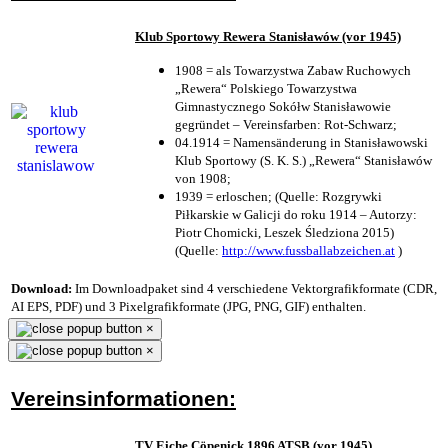
Klub Sportowy Rewera Stanisławów (vor 1945)
1908 = als Towarzystwa Zabaw Ruchowych
„Rewera“ Polskiego Towarzystwa
Gimnastycznego Sokółw Stanisławowie
gegründet – Vereinsfarben: Rot-Schwarz;
04.1914 = Namensänderung in Stanisławowski
Klub Sportowy (S. K. S.) „Rewera“ Stanisławów
von 1908;
1939 = erloschen; (Quelle: Rozgrywki
Piłkarskie w Galicji do roku 1914 – Autorzy:
Piotr Chomicki, Leszek Śledziona 2015)
(Quelle:
http://www.fussballabzeichen.at
)
Download:
Im Downloadpaket sind 4 verschiedene Vektorgrafikformate (CDR,
AI EPS, PDF) und 3 Pixelgrafikformate (JPG, PNG, GIF) enthalten.
×
×
Vereinsinformationen:
TV Eiche Cöpenick 1896 ATSB (vor 1945)