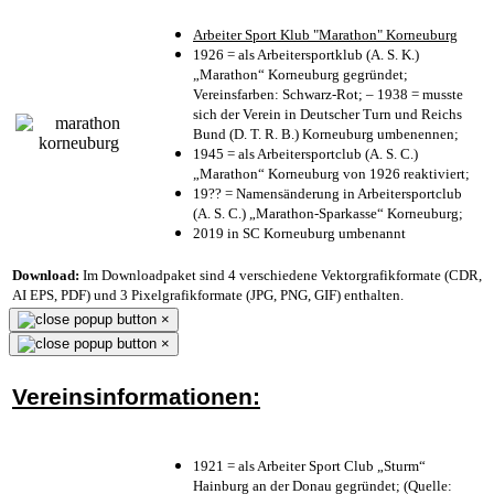
Arbeiter Sport Klub "Marathon" Korneuburg
1926 = als Arbeitersportklub (A. S. K.)
„Marathon“ Korneuburg gegründet;
Vereinsfarben: Schwarz-Rot; – 1938 = musste
sich der Verein in Deutscher Turn und Reichs
Bund (D. T. R. B.) Korneuburg umbenennen;
1945 = als Arbeitersportclub (A. S. C.)
„Marathon“ Korneuburg von 1926 reaktiviert;
19?? = Namensänderung in Arbeitersportclub
(A. S. C.) „Marathon-Sparkasse“ Korneuburg;
2019 in SC Korneuburg umbenannt
Download:
Im Downloadpaket sind 4 verschiedene Vektorgrafikformate (CDR,
AI EPS, PDF) und 3 Pixelgrafikformate (JPG, PNG, GIF) enthalten.
×
×
Vereinsinformationen:
1921 = als Arbeiter Sport Club „Sturm“
Hainburg an der Donau gegründet; (Quelle: