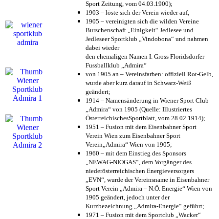
Sport Zeitung, vom 04.03.1900);
1903 – löste sich der Verein wieder auf;
1905 – vereinigten sich die wilden Vereine
Burschenschaft „Einigkeit“ Jedlesee und
Jedleseer Sportklub „Vindobona“ und nahmen
dabei wieder
den ehemaligen Namen I. Gross Floridsdorfer
Fussballklub „Admira“
von 1905 an – Vereinsfarben: offiziell Rot-Gelb,
wurde aber kurz darauf in Schwarz-Weiß
geändert;
1914 – Namensänderung in Wiener Sport Club
„Admira“ von 1905 (Quelle: Illustriertes
ÖsterreichischesSportblatt, vom 28.02.1914);
1951 – Fusion mit dem Eisenbahner Sport
Verein Wien zum Eisenbahner Sport
Verein„Admira“ Wien von 1905;
1960 – mit dem Einstieg des Sponsors
„NEWAG-NIOGAS“, dem Vorgänger des
niederösterreichischen Energieversorgers
„EVN“, wurde der Vereinsname in Eisenbahner
Sport Verein „Admira – N.Ö. Energie“ Wien von
1905 geändert, jedoch unter der
Kurzbezeichnung „Admira-Energie“ geführt;
1971 – Fusion mit dem Sportclub „Wacker“