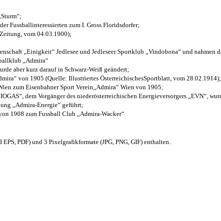
 „Sturm“;
der Fussballinteressierten zum I. Gross Floridsdorfer
;
 Zeitung, vom 04.03.1900);
henschaft „Einigkeit“ Jedlesee und Jedleseer Sportklub „Vindobona“ und nahmen d
sballklub „Admira“
wurde aber kurz darauf in Schwarz-Weiß geändert;
ra“ von 1905 (Quelle: Illustriertes ÖsterreichischesSportblatt, vom 28.02.1914);
 Wien zum Eisenbahner Sport Verein„Admira“ Wien von 1905;
OGAS“, dem Vorgänger des niederösterreichischen Energieversorgers „EVN“, wurde
nung „Admira-Energie“ geführt;
 von 1908 zum Fussball Club „Admira-Wacker“
EPS, PDF) und 3 Pixelgrafikformate (JPG, PNG, GIF) enthalten.