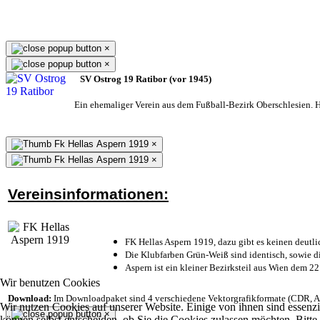
×
×
SV Ostrog 19 Ratibor (vor 1945)
Ein ehemaliger Verein aus dem Fußball-Bezirk Oberschlesien. He
×
×
Vereinsinformationen:
FK Hellas Aspern 1919, dazu gibt es keinen deutli
Die Klubfarben Grün-Weiß sind identisch, sowie 
Aspern ist ein kleiner Bezirksteil aus Wien dem 22
Wir benutzen Cookies
Download:
Im Downloadpaket sind 4 verschiedene Vektorgrafikformate (CDR, AI 
Wir nutzen Cookies auf unserer Website. Einige von ihnen sind essenzi
×
können selbst entscheiden, ob Sie die Cookies zulassen möchten. Bitte