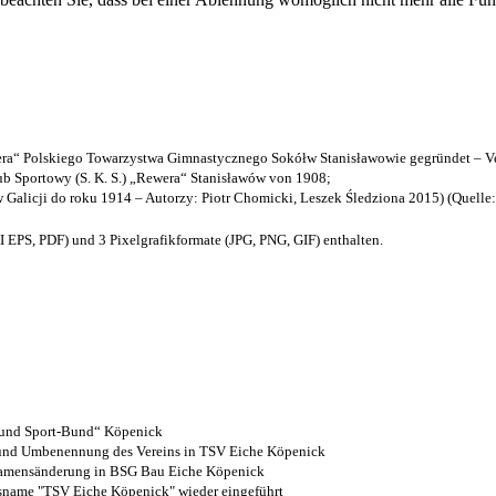
a“ Polskiego Towarzystwa Gimnastycznego Sokółw Stanisławowie gegründet – Ve
b Sportowy (S. K. S.) „Rewera“ Stanisławów von 1908;
w Galicji do roku 1914 – Autorzy: Piotr Chomicki, Leszek Śledziona 2015) (Quelle
EPS, PDF) und 3 Pixelgrafikformate (JPG, PNG, GIF) enthalten.
- und Sport-Bund“ Köpenick
z und Umbenennung des Vereins in TSV Eiche Köpenick
 Namensänderung in BSG Bau Eiche Köpenick
nsname "TSV Eiche Köpenick" wieder eingeführt