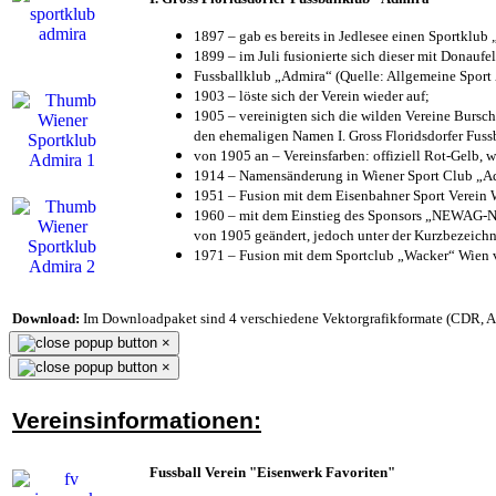
1897 – gab es bereits in Jedlesee einen Sportklub
1899 – im Juli fusionierte sich dieser mit Donaufel
Fussballklub „Admira“ (Quelle: Allgemeine Sport
1903 – löste sich der Verein wieder auf;
1905 – vereinigten sich die wilden Vereine Bursc
den ehemaligen Namen I. Gross Floridsdorfer Fus
von 1905 an – Vereinsfarben: offiziell Rot-Gelb, 
1914 – Namensänderung in Wiener Sport Club „Admi
1951 – Fusion mit dem Eisenbahner Sport Verein
1960 – mit dem Einstieg des Sponsors „NEWAG-NI
von 1905 geändert, jedoch unter der Kurzbezeich
1971 – Fusion mit dem Sportclub „Wacker“ Wien
Download:
Im Downloadpaket sind 4 verschiedene Vektorgrafikformate (CDR, AI 
×
×
Vereinsinformationen:
Fussball Verein "Eisenwerk Favoriten"