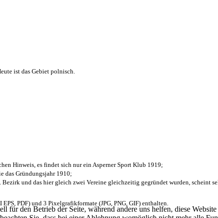
ute ist das Gebiet polnisch.
chen Hinweis, es findet sich nur ein Asperner Sport Klub 1919
;
die das Gründungsjahr 1910
;
. Bezirk und das hier gleich zwei Vereine gleichzeitig gegründet wurden, scheint seh
EPS, PDF) und 3 Pixelgrafikformate (JPG, PNG, GIF) enthalten.
ell für den Betrieb der Seite, während andere uns helfen, diese Websit
 beachten Sie, dass bei einer Ablehnung womöglich nicht mehr alle Funk