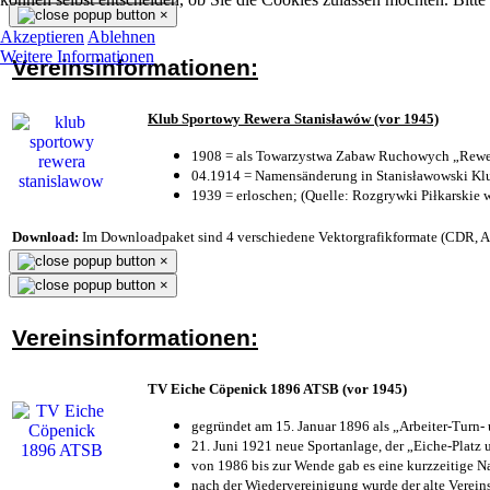
×
Akzeptieren
Ablehnen
Weitere Informationen
Vereinsinformationen:
Klub Sportowy Rewera Stanisławów (vor 1945)
1908 = als Towarzystwa Zabaw Ruchowych „Rewer
04.1914 = Namensänderung in Stanisławowski Klu
1939 = erloschen; (Quelle: Rozgrywki Piłkarskie 
Download:
Im Downloadpaket sind 4 verschiedene Vektorgrafikformate (CDR, AI 
×
×
Vereinsinformationen:
TV Eiche Cöpenick 1896 ATSB (vor 1945)
gegründet am 15. Januar 1896 als „Arbeiter-Turn
21. Juni 1921 neue Sportanlage, der „Eiche-Plat
von 1986 bis zur Wende gab es eine kurzzeitige
nach der Wiedervereinigung wurde der alte Verei