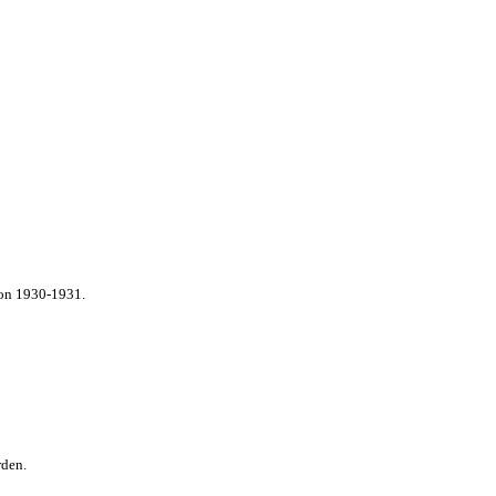
von 1930-1931.
rden.