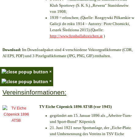
Klub Sportowy (S. K. S.) „Rewera“ Stanisławów
von 1908;
1939 = erloschen; (Quelle: Rozgrywki Piłkarskie w
Galicji do roku 1914 – Autorzy: Piotr Chomicki,
Leszek Śledziona 2015) (Quelle:
http://www.fussballabzeichen.at
)
Download:
Im Downloadpaket sind 4 verschiedene Vektorgrafikformate (CDR,
AI EPS, PDF) und 3 Pixelgrafikformate (JPG, PNG, GIF) enthalten.
×
×
Vereinsinformationen:
TV Eiche Cöpenick 1896 ATSB (vor 1945)
gegründet am 15. Januar 1896 als „Arbeiter-Turn-
und Sport-Bund“ Köpenick
21. Juni 1921 neue Sportanlage, der „Eiche-Platz
und Umbenennung des Vereins in TSV Eiche