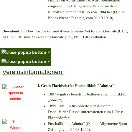
Problemen wurde Ende 1910 der Spielbetrieb
eingestellt und der gesamte Verein trat dem
Rudolfsheimer Sport Klub von 1904 bei (Quelle:
Neues Wiener Tagblatt, vom 01.10.1910)
Download:
Im Downloadpaket sind 4 verschiedene Vektorgrafikformate (CDR,
AI EPS, PDF) und 3 Pixelgrafikformate (JPG, PNG, GIF) enthalten.
×
×
Vereinsinformationen:
I. Gross Floridsdorfer Fussballklub "Admira"
1897 – gab es bereits in Jedlesee einen Sportklub
„Sturm“;
1899 – im Juli fusionierte sich dieser mit
Donaufelder Fussballinteressierten zum I. Gross
Floridsdorfer
;
Fussballklub „Admira“ (Quelle: Allgemeine Sport
Zeitung, vom 04.03.1900);