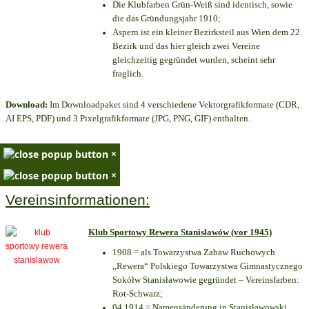
Die Klubfarben Grün-Weiß sind identisch, sowie
die das Gründungsjahr 1910
;
Aspern ist ein kleiner Bezirksteil aus Wien dem 22.
Bezirk und das hier gleich zwei Vereine
gleichzeitig gegründet wurden, scheint sehr
fraglich.
Download:
Im Downloadpaket sind 4 verschiedene Vektorgrafikformate (CDR,
AI EPS, PDF) und 3 Pixelgrafikformate (JPG, PNG, GIF) enthalten.
×
×
Vereinsinformationen:
Klub Sportowy Rewera Stanisławów (vor 1945)
1908 = als Towarzystwa Zabaw Ruchowych
„Rewera“ Polskiego Towarzystwa Gimnastycznego
Sokółw Stanisławowie gegründet – Vereinsfarben:
Rot-Schwarz;
04.1914 = Namensänderung in Stanisławowski