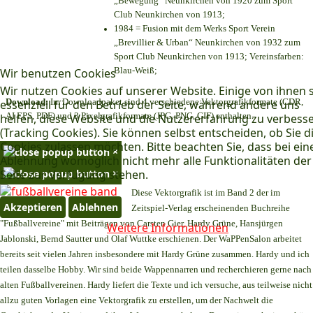
„Bewegung“ Neunkirchen von 1920 zum Sport
Club Neunkirchen von 1913;
1984 = Fusion mit dem Werks Sport Verein
„Brevillier & Urban“ Neunkirchen von 1932 zum
Sport Club Neunkirchen von 1913; Vereinsfarben:
Blau-Weiß;
Wir benutzen Cookies
Wir nutzen Cookies auf unserer Website. Einige von ihnen 
Download:
Im Downloadpaket sind 4 verschiedene Vektorgrafikformate (CDR,
essenziell für den Betrieb der Seite, während andere uns
AI EPS, PDF) und 3 Pixelgrafikformate (JPG, PNG, GIF) enthalten.
helfen, diese Website und die Nutzererfahrung zu verbess
(Tracking Cookies). Sie können selbst entscheiden, ob Sie d
Cookies zulassen möchten. Bitte beachten Sie, dass bei ein
×
Ablehnung womöglich nicht mehr alle Funktionalitäten der
×
Seite zur Verfügung stehen.
Diese Vektorgrafik ist im Band 2 der im
Akzeptieren
Ablehnen
Zeitspiel-Verlag erscheinenden Buchreihe
"Fußballvereine" mit Beiträgen von Carsten Gier, Hardy Grüne, Hansjürgen
Weitere Informationen
Jablonski, Bernd Sautter und Olaf Wuttke erschienen. Der WaPPenSalon arbeitet
bereits seit vielen Jahren insbesondere mit Hardy Grüne zusammen. Hardy und ich
teilen dasselbe Hobby. Wir sind beide Wappennarren und recherchieren gerne nach
alten Fußballvereinen. Hardy liefert die Texte und ich versuche, aus teilweise nicht
allzu guten Vorlagen eine Vektorgrafik zu erstellen, um der Nachwelt die