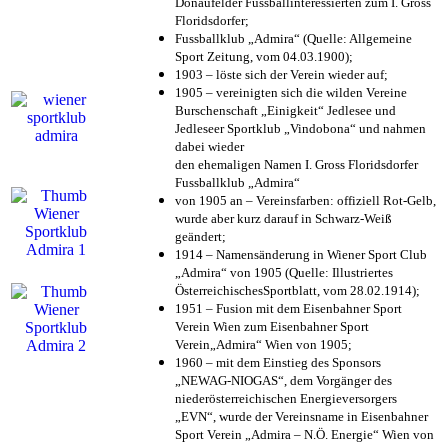
Donaufelder Fussballinteressierten zum I. Gross
Floridsdorfer
;
Fussballklub „Admira“ (Quelle: Allgemeine
Sport Zeitung, vom 04.03.1900);
1903 – löste sich der Verein wieder auf;
1905 – vereinigten sich die wilden Vereine
Burschenschaft „Einigkeit“ Jedlesee und
Jedleseer Sportklub „Vindobona“ und nahmen
dabei wieder
den ehemaligen Namen I. Gross Floridsdorfer
Fussballklub „Admira“
von 1905 an – Vereinsfarben: offiziell Rot-Gelb,
wurde aber kurz darauf in Schwarz-Weiß
geändert;
1914 – Namensänderung in Wiener Sport Club
„Admira“ von 1905 (Quelle: Illustriertes
ÖsterreichischesSportblatt, vom 28.02.1914);
1951 – Fusion mit dem Eisenbahner Sport
Verein Wien zum Eisenbahner Sport
Verein„Admira“ Wien von 1905;
1960 – mit dem Einstieg des Sponsors
„NEWAG-NIOGAS“, dem Vorgänger des
niederösterreichischen Energieversorgers
„EVN“, wurde der Vereinsname in Eisenbahner
Sport Verein „Admira – N.Ö. Energie“ Wien von