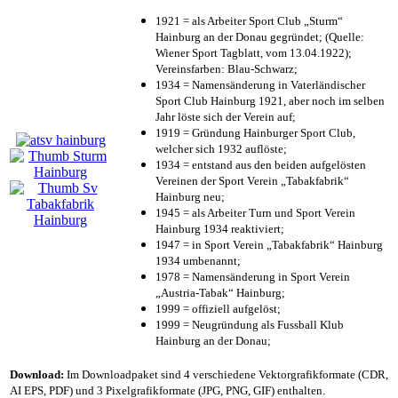
1921 = als Arbeiter Sport Club „Sturm“
Hainburg an der Donau gegründet; (Quelle:
Wiener Sport Tagblatt, vom 13.04.1922);
Vereinsfarben: Blau-Schwarz;
1934 = Namensänderung in Vaterländischer
Sport Club Hainburg 1921, aber noch im selben
Jahr löste sich der Verein auf;
1919 = Gründung Hainburger Sport Club,
welcher sich 1932 auflöste;
1934 = entstand aus den beiden aufgelösten
Vereinen der Sport Verein „Tabakfabrik“
Hainburg neu;
1945 = als Arbeiter Turn und Sport Verein
Hainburg 1934 reaktiviert;
1947 = in Sport Verein „Tabakfabrik“ Hainburg
1934 umbenannt;
1978 = Namensänderung in Sport Verein
„Austria-Tabak“ Hainburg;
1999 = offiziell aufgelöst;
1999 = Neugründung als Fussball Klub
Hainburg an der Donau;
Download:
Im Downloadpaket sind 4 verschiedene Vektorgrafikformate (CDR,
AI EPS, PDF) und 3 Pixelgrafikformate (JPG, PNG, GIF) enthalten.