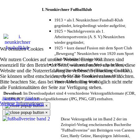
I. Neunkirchner Fußballklub
1913 = als I. Neunkirchner Fussball-Klub
gegründet, kriegsbedingt wieder aufgelöst;
1925 = Nachfolgeverein als 1.
Arbeitersportverein (A. S. V.) Neunkirchen
wieder gegründet;
1925 = kurz darauf Fusion mit dem Sport Club
Wir benutzen Cookies
„Bewegung“ Neunkirchen von 1920 zum Sport
Wir nutzen Cookies auf unserer Website. Einige von ihnen sind
Club Neunkirchen von 1913;
essenziell für den Betrieb der Seite, während andere uns helfen, diese
1984 = Fusion mit dem Werks Sport Verein
Website und die Nutzererfahrung zu verbessern (Tracking Cookies).
„Brevillier & Urban“ Neunkirchen von 1932
Sie können selbst entscheiden, ob Sie die Cookies zulassen möchten.
zum Sport Club Neunkirchen von 1913;
Bitte beachten Sie, dass bei einer Ablehnung womöglich nicht mehr
Vereinsfarben: Blau-Weiß;
alle Funktionalitäten der Seite zur Verfügung stehen.
Download:
Im Downloadpaket sind 4 verschiedene Vektorgrafikformate (CDR,
Akzeptieren
Ablehnen
AI EPS, PDF) und 3 Pixelgrafikformate (JPG, PNG, GIF) enthalten.
Weitere Informationen
×
×
Diese Vektorgrafik ist im Band 2 der im
Zeitspiel-Verlag erscheinenden Buchreihe
"Fußballvereine" mit Beiträgen von Carsten
Gier, Hardy Grüne, Hansjürgen Jablonski,