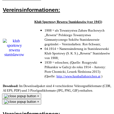
Vereinsinformationen:
Klub Sportowy Rewera Stanisławów (vor 1945)
1908 = als Towarzystwa Zabaw Ruchowych
„Rewera“ Polskiego Towarzystwa
Gimnastycznego Sokółw Stanisławowie
gegründet – Vereinsfarben: Rot-Schwarz;
04.1914 = Namensänderung in Stanisławowski
Klub Sportowy (S. K. S.) „Rewera“ Stanisławów
von 1908;
1939 = erloschen; (Quelle: Rozgrywki
Piłkarskie w Galicji do roku 1914 – Autorzy:
Piotr Chomicki, Leszek Śledziona 2015)
(Quelle:
http://www.fussballabzeichen.at
)
Download:
Im Downloadpaket sind 4 verschiedene Vektorgrafikformate (CDR,
AI EPS, PDF) und 3 Pixelgrafikformate (JPG, PNG, GIF) enthalten.
×
×
Vereinsinformationen: