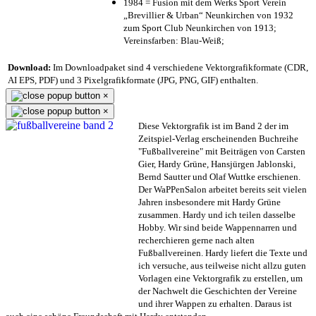
1984 = Fusion mit dem Werks Sport Verein
„Brevillier & Urban“ Neunkirchen von 1932
zum Sport Club Neunkirchen von 1913;
Vereinsfarben: Blau-Weiß;
Download:
Im Downloadpaket sind 4 verschiedene Vektorgrafikformate (CDR,
AI EPS, PDF) und 3 Pixelgrafikformate (JPG, PNG, GIF) enthalten.
×
×
Diese Vektorgrafik ist im Band 2 der im
Zeitspiel-Verlag erscheinenden Buchreihe
"Fußballvereine" mit Beiträgen von Carsten
Gier, Hardy Grüne, Hansjürgen Jablonski,
Bernd Sautter und Olaf Wuttke erschienen.
Der WaPPenSalon arbeitet bereits seit vielen
Jahren insbesondere mit Hardy Grüne
zusammen. Hardy und ich teilen dasselbe
Hobby. Wir sind beide Wappennarren und
recherchieren gerne nach alten
Fußballvereinen. Hardy liefert die Texte und
ich versuche, aus teilweise nicht allzu guten
Vorlagen eine Vektorgrafik zu erstellen, um
der Nachwelt die Geschichten der Vereine
und ihrer Wappen zu erhalten. Daraus ist