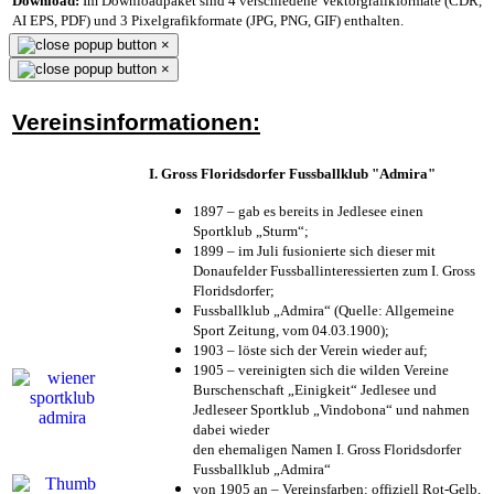
Download:
Im Downloadpaket sind 4 verschiedene Vektorgrafikformate (CDR,
AI EPS, PDF) und 3 Pixelgrafikformate (JPG, PNG, GIF) enthalten.
×
×
Vereinsinformationen:
I. Gross Floridsdorfer Fussballklub "Admira"
1897 – gab es bereits in Jedlesee einen
Sportklub „Sturm“;
1899 – im Juli fusionierte sich dieser mit
Donaufelder Fussballinteressierten zum I. Gross
Floridsdorfer
;
Fussballklub „Admira“ (Quelle: Allgemeine
Sport Zeitung, vom 04.03.1900);
1903 – löste sich der Verein wieder auf;
1905 – vereinigten sich die wilden Vereine
Burschenschaft „Einigkeit“ Jedlesee und
Jedleseer Sportklub „Vindobona“ und nahmen
dabei wieder
den ehemaligen Namen I. Gross Floridsdorfer
Fussballklub „Admira“
von 1905 an – Vereinsfarben: offiziell Rot-Gelb,