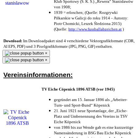
Klub Sportowy (S. K. S.) „Rewera“ Stanisławów
von 1908;
1939 = erloschen; (Quelle: Rozgrywki
Piłkarskie w Galicji do roku 1914 – Autorzy:
Piotr Chomicki, Leszek Śledziona 2015)
(Quelle:
http://www.fussballabzeichen.at
)
Download:
Im Downloadpaket sind 4 verschiedene Vektorgrafikformate (CDR,
AI EPS, PDF) und 3 Pixelgrafikformate (JPG, PNG, GIF) enthalten.
×
×
Vereinsinformationen:
TV Eiche Cöpenick 1896 ATSB (vor 1945)
gegründet am 15. Januar 1896 als „Arbeiter-
Turn- und Sport-Bund“ Köpenick
21. Juni 1921 neue Sportanlage, der „Eiche-
Platz und Umbenennung des Vereins in TSV
Eiche Köpenick
von 1986 bis zur Wende gab es eine kurzzeitige
Namensänderung in BSG Bau Eiche Köpenick