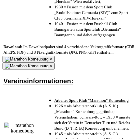
„Horekan“ Wien reaktiviert;
1939 = Fusion mit dem Sport Club
„Rudolfsheimer Germania (XIV)“ zum Sport
Club „Germania XIV-Horekan“;
1940 = Fusion mit dem Fussball Club
Baumgarten zum Sportclub „Germania“
Baumgarten und dabei aufgegangen
Download:
Im Downloadpaket sind 4 verschiedene Vektorgrafikformate (CDR,
AI EPS, PDF) und 3 Pixelgrafikformate (JPG, PNG, GIF) enthalten.
×
×
Vereinsinformationen:
Arbeiter Sport Klub "Marathon" Korneuburg
1926 = als Arbeitersportklub (A. S. K.)
„Marathon“ Korneuburg gegründet;
Vereinsfarben: Schwarz-Rot; – 1938 = musste
sich der Verein in Deutscher Turn und Reichs
Bund (D. T. R. B.) Korneuburg umbenennen;
1945 = als Arbeitersportclub (A. S. C.)