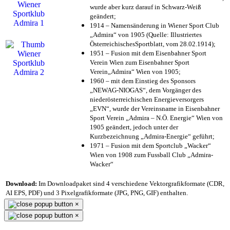
wurde aber kurz darauf in Schwarz-Weiß
geändert;
1914 – Namensänderung in Wiener Sport Club
„Admira“ von 1905 (Quelle: Illustriertes
ÖsterreichischesSportblatt, vom 28.02.1914);
1951 – Fusion mit dem Eisenbahner Sport
Verein Wien zum Eisenbahner Sport
Verein„Admira“ Wien von 1905;
1960 – mit dem Einstieg des Sponsors
„NEWAG-NIOGAS“, dem Vorgänger des
niederösterreichischen Energieversorgers
„EVN“, wurde der Vereinsname in Eisenbahner
Sport Verein „Admira – N.Ö. Energie“ Wien von
1905 geändert, jedoch unter der
Kurzbezeichnung „Admira-Energie“ geführt;
1971 – Fusion mit dem Sportclub „Wacker“
Wien von 1908 zum Fussball Club „Admira-
Wacker“
Download:
Im Downloadpaket sind 4 verschiedene Vektorgrafikformate (CDR,
AI EPS, PDF) und 3 Pixelgrafikformate (JPG, PNG, GIF) enthalten.
×
×