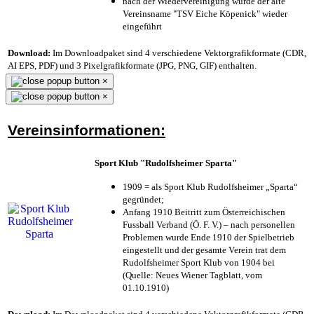
nach der Wiedervereinigung wurde der alte
Vereinsname "TSV Eiche Köpenick" wieder
eingeführt
Download:
Im Downloadpaket sind 4 verschiedene Vektorgrafikformate (CDR,
AI EPS, PDF) und 3 Pixelgrafikformate (JPG, PNG, GIF) enthalten.
×
×
Vereinsinformationen:
Sport Klub "Rudolfsheimer Sparta"
1909 = als Sport Klub Rudolfsheimer „Sparta“
gegründet;
Anfang 1910 Beitritt zum Österreichischen
Fussball Verband (Ö. F. V.) – nach personellen
Problemen wurde Ende 1910 der Spielbetrieb
eingestellt und der gesamte Verein trat dem
Rudolfsheimer Sport Klub von 1904 bei
(Quelle: Neues Wiener Tagblatt, vom
01.10.1910)