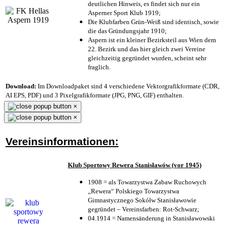
deutlichen Hinweis, es findet sich nur ein
Asperner Sport Klub 1919
;
Die Klubfarben Grün-Weiß sind identisch, sowie
die das Gründungsjahr 1910
;
Aspern ist ein kleiner Bezirksteil aus Wien dem
22. Bezirk und das hier gleich zwei Vereine
gleichzeitig gegründet wurden, scheint sehr
fraglich.
Download:
Im Downloadpaket sind 4 verschiedene Vektorgrafikformate (CDR,
AI EPS, PDF) und 3 Pixelgrafikformate (JPG, PNG, GIF) enthalten.
×
×
Vereinsinformationen:
Klub Sportowy Rewera Stanisławów (vor 1945)
1908 = als Towarzystwa Zabaw Ruchowych
„Rewera“ Polskiego Towarzystwa
Gimnastycznego Sokółw Stanisławowie
gegründet – Vereinsfarben: Rot-Schwarz;
04.1914 = Namensänderung in Stanisławowski