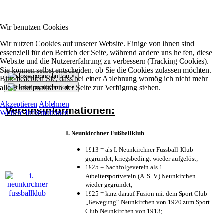
Wir benutzen Cookies
Wir nutzen Cookies auf unserer Website. Einige von ihnen sind
essenziell für den Betrieb der Seite, während andere uns helfen, diese
Website und die Nutzererfahrung zu verbessern (Tracking Cookies).
Sie können selbst entscheiden, ob Sie die Cookies zulassen möchten.
×
Bitte beachten Sie, dass bei einer Ablehnung womöglich nicht mehr
alle Funktionalitäten der Seite zur Verfügung stehen.
×
Akzeptieren
Ablehnen
Vereinsinformationen:
Weitere Informationen
I. Neunkirchner Fußballklub
1913 = als I. Neunkirchner Fussball-Klub
gegründet, kriegsbedingt wieder aufgelöst;
1925 = Nachfolgeverein als 1.
Arbeitersportverein (A. S. V.) Neunkirchen
wieder gegründet;
1925 = kurz darauf Fusion mit dem Sport Club
„Bewegung“ Neunkirchen von 1920 zum Sport
Club Neunkirchen von 1913;