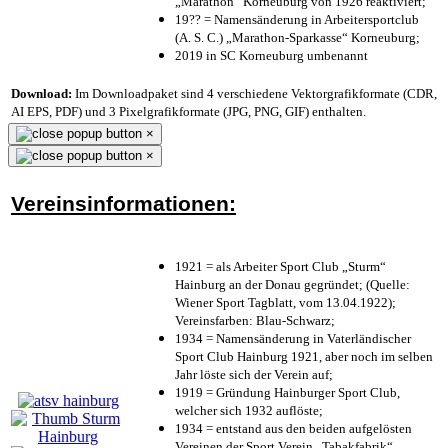
„Marathon“ Korneuburg von 1926 reaktiviert;
19?? = Namensänderung in Arbeitersportclub
(A. S. C.) „Marathon-Sparkasse“ Korneuburg;
2019 in SC Korneuburg umbenannt
Download:
Im Downloadpaket sind 4 verschiedene Vektorgrafikformate (CDR,
AI EPS, PDF) und 3 Pixelgrafikformate (JPG, PNG, GIF) enthalten.
×
×
Vereinsinformationen:
1921 = als Arbeiter Sport Club „Sturm“
Hainburg an der Donau gegründet; (Quelle:
Wiener Sport Tagblatt, vom 13.04.1922);
Vereinsfarben: Blau-Schwarz;
1934 = Namensänderung in Vaterländischer
Sport Club Hainburg 1921, aber noch im selben
Jahr löste sich der Verein auf;
1919 = Gründung Hainburger Sport Club,
welcher sich 1932 auflöste;
1934 = entstand aus den beiden aufgelösten
Vereinen der Sport Verein „Tabakfabrik“