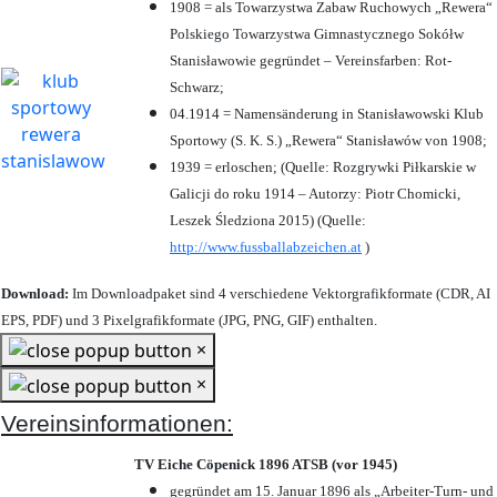
1908 = als Towarzystwa Zabaw Ruchowych „Rewera“
Polskiego Towarzystwa Gimnastycznego Sokółw
Stanisławowie gegründet – Vereinsfarben: Rot-
Schwarz;
04.1914 = Namensänderung in Stanisławowski Klub
Sportowy (S. K. S.) „Rewera“ Stanisławów von 1908;
1939 = erloschen; (Quelle: Rozgrywki Piłkarskie w
Galicji do roku 1914 – Autorzy: Piotr Chomicki,
Leszek Śledziona 2015) (Quelle:
http://www.fussballabzeichen.at
)
Download:
Im Downloadpaket sind 4 verschiedene Vektorgrafikformate (CDR, AI
EPS, PDF) und 3 Pixelgrafikformate (JPG, PNG, GIF) enthalten.
×
×
Vereinsinformationen:
TV Eiche Cöpenick 1896 ATSB (vor 1945)
gegründet am 15. Januar 1896 als „Arbeiter-Turn- und