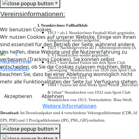
×
Vereinsinformationen:
I. Neunkirchner Fußballklub
Wir benutzen Cookies
1913 = als I. Neunkirchner Fussball-Klub gegründet,
Wir nutzen Cookies auf unserer Website. Einige von ihnen
kriegsbedingt wieder aufgelöst;
sind essenziell für den Betrieb der Seite, während andere
1925 = Nachfolgeverein als 1. Arbeitersportverein (A.
uns helfen, diese Website und die Nutzererfahrung zu
S. V.) Neunkirchen wieder gegründet;
verbessern (Tracking Cookies). Sie können selbst
1925 = kurz darauf Fusion mit dem Sport Club
entscheiden, ob Sie die Cookies zulassen möchten. Bitte
„Bewegung“ Neunkirchen von 1920 zum Sport Club
beachten Sie, dass bei einer Ablehnung womöglich nicht
Neunkirchen von 1913;
mehr alle Funktionalitäten der Seite zur Verfügung stehen.
1984 = Fusion mit dem Werks Sport Verein „Brevillier
& Urban“ Neunkirchen von 1932 zum Sport Club
Akzeptieren
Ablehnen
Neunkirchen von 1913; Vereinsfarben: Blau-Weiß;
Weitere Informationen
Download:
Im Downloadpaket sind 4 verschiedene Vektorgrafikformate (CDR, AI
EPS, PDF) und 3 Pixelgrafikformate (JPG, PNG, GIF) enthalten.
×
×