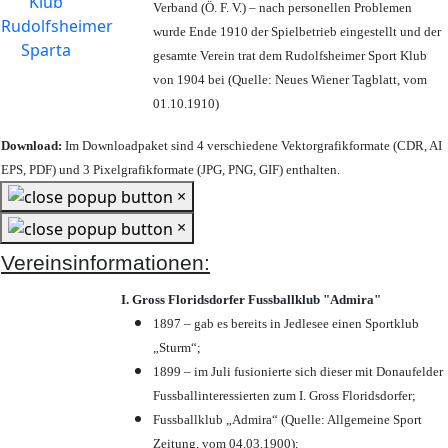
Verband (Ö. F. V.) – nach personellen Problemen
wurde Ende 1910 der Spielbetrieb eingestellt und der
gesamte Verein trat dem Rudolfsheimer Sport Klub
von 1904 bei (Quelle: Neues Wiener Tagblatt, vom
01.10.1910)
Download:
Im Downloadpaket sind 4 verschiedene Vektorgrafikformate (CDR, AI
EPS, PDF) und 3 Pixelgrafikformate (JPG, PNG, GIF) enthalten.
×
×
Vereinsinformationen:
I. Gross Floridsdorfer Fussballklub "Admira"
1897 – gab es bereits in Jedlesee einen Sportklub
„Sturm“;
1899 – im Juli fusionierte sich dieser mit Donaufelder
Fussballinteressierten zum I. Gross Floridsdorfer
;
Fussballklub „Admira“ (Quelle: Allgemeine Sport
Zeitung, vom 04.03.1900);