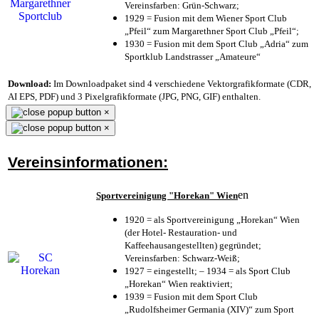
Vereinsfarben: Grün-Schwarz;
1929 = Fusion mit dem Wiener Sport Club
„Pfeil“ zum Margarethner Sport Club „Pfeil“;
1930 = Fusion mit dem Sport Club „Adria“ zum
Sportklub Landstrasser „Amateure“
Download:
Im Downloadpaket sind 4 verschiedene Vektorgrafikformate (CDR,
AI EPS, PDF) und 3 Pixelgrafikformate (JPG, PNG, GIF) enthalten.
×
×
Vereinsinformationen:
en
Sportvereinigung "Horekan" Wien
1920 = als Sportvereinigung „Horekan“ Wien
(der Hotel- Restauration- und
Kaffeehausangestellten) gegründet;
Vereinsfarben: Schwarz-Weiß;
1927 = eingestellt; – 1934 = als Sport Club
„Horekan“ Wien reaktiviert;
1939 = Fusion mit dem Sport Club
„Rudolfsheimer Germania (XIV)“ zum Sport