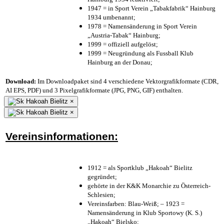
1947 = in Sport Verein „Tabakfabrik“ Hainburg
1934 umbenannt;
1978 = Namensänderung in Sport Verein
„Austria-Tabak“ Hainburg;
1999 = offiziell aufgelöst;
1999 = Neugründung als Fussball Klub
Hainburg an der Donau;
Download:
Im Downloadpaket sind 4 verschiedene Vektorgrafikformate (CDR,
AI EPS, PDF) und 3 Pixelgrafikformate (JPG, PNG, GIF) enthalten.
×
×
Vereinsinformationen:
1912 = als Sportklub „Hakoah“ Bielitz
gegründet;
gehörte in der K&K Monarchie zu Österreich-
Schlesien;
Vereinsfarben: Blau-Weiß; – 1923 =
Namensänderung in Klub Sportowy (K. S.)
„Hakoah“ Bielsko;