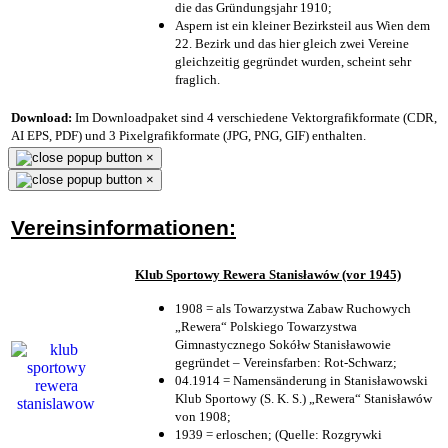
die das Gründungsjahr 1910
;
Aspern ist ein kleiner Bezirksteil aus Wien dem
22. Bezirk und das hier gleich zwei Vereine
gleichzeitig gegründet wurden, scheint sehr
fraglich.
Download:
Im Downloadpaket sind 4 verschiedene Vektorgrafikformate (CDR,
AI EPS, PDF) und 3 Pixelgrafikformate (JPG, PNG, GIF) enthalten.
×
×
Vereinsinformationen:
Klub Sportowy Rewera Stanisławów (vor 1945)
1908 = als Towarzystwa Zabaw Ruchowych
„Rewera“ Polskiego Towarzystwa
Gimnastycznego Sokółw Stanisławowie
gegründet – Vereinsfarben: Rot-Schwarz;
04.1914 = Namensänderung in Stanisławowski
Klub Sportowy (S. K. S.) „Rewera“ Stanisławów
von 1908;
1939 = erloschen; (Quelle: Rozgrywki