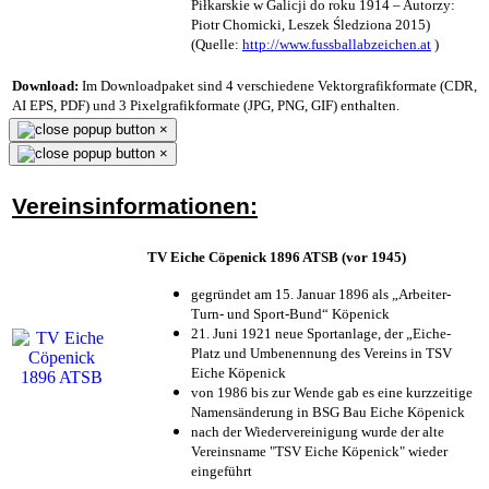
Piłkarskie w Galicji do roku 1914 – Autorzy:
Piotr Chomicki, Leszek Śledziona 2015)
(Quelle:
http://www.fussballabzeichen.at
)
Download:
Im Downloadpaket sind 4 verschiedene Vektorgrafikformate (CDR,
AI EPS, PDF) und 3 Pixelgrafikformate (JPG, PNG, GIF) enthalten.
×
×
Vereinsinformationen:
TV Eiche Cöpenick 1896 ATSB (vor 1945)
gegründet am 15. Januar 1896 als „Arbeiter-
Turn- und Sport-Bund“ Köpenick
21. Juni 1921 neue Sportanlage, der „Eiche-
Platz und Umbenennung des Vereins in TSV
Eiche Köpenick
von 1986 bis zur Wende gab es eine kurzzeitige
Namensänderung in BSG Bau Eiche Köpenick
nach der Wiedervereinigung wurde der alte
Vereinsname "TSV Eiche Köpenick" wieder
eingeführt