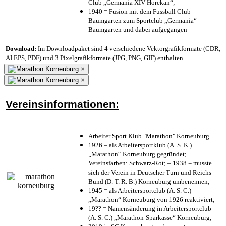
Club „Germania XIV-Horekan“;
1940 = Fusion mit dem Fussball Club
Baumgarten zum Sportclub „Germania“
Baumgarten und dabei aufgegangen
Download:
Im Downloadpaket sind 4 verschiedene Vektorgrafikformate (CDR,
AI EPS, PDF) und 3 Pixelgrafikformate (JPG, PNG, GIF) enthalten.
×
×
Vereinsinformationen:
Arbeiter Sport Klub "Marathon" Korneuburg
1926 = als Arbeitersportklub (A. S. K.)
„Marathon“ Korneuburg gegründet;
Vereinsfarben: Schwarz-Rot; – 1938 = musste
sich der Verein in Deutscher Turn und Reichs
Bund (D. T. R. B.) Korneuburg umbenennen;
1945 = als Arbeitersportclub (A. S. C.)
„Marathon“ Korneuburg von 1926 reaktiviert;
19?? = Namensänderung in Arbeitersportclub
(A. S. C.) „Marathon-Sparkasse“ Korneuburg;