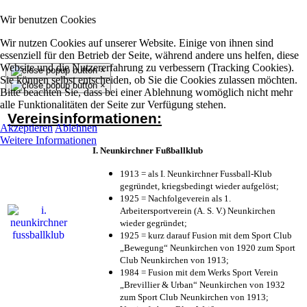
Wir benutzen Cookies
Wir nutzen Cookies auf unserer Website. Einige von ihnen sind
essenziell für den Betrieb der Seite, während andere uns helfen, diese
Website und die Nutzererfahrung zu verbessern (Tracking Cookies).
×
Sie können selbst entscheiden, ob Sie die Cookies zulassen möchten.
×
Bitte beachten Sie, dass bei einer Ablehnung womöglich nicht mehr
alle Funktionalitäten der Seite zur Verfügung stehen.
Vereinsinformationen:
Akzeptieren
Ablehnen
Weitere Informationen
I. Neunkirchner Fußballklub
1913 = als I. Neunkirchner Fussball-Klub
gegründet, kriegsbedingt wieder aufgelöst;
1925 = Nachfolgeverein als 1.
Arbeitersportverein (A. S. V.) Neunkirchen
wieder gegründet;
1925 = kurz darauf Fusion mit dem Sport Club
„Bewegung“ Neunkirchen von 1920 zum Sport
Club Neunkirchen von 1913;
1984 = Fusion mit dem Werks Sport Verein
„Brevillier & Urban“ Neunkirchen von 1932
zum Sport Club Neunkirchen von 1913;