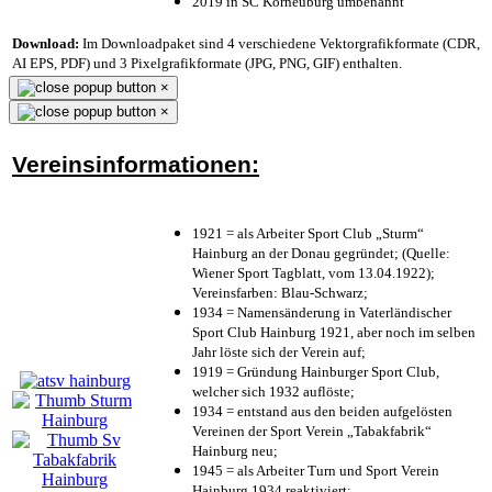
2019 in SC Korneuburg umbenannt
Download:
Im Downloadpaket sind 4 verschiedene Vektorgrafikformate (CDR,
AI EPS, PDF) und 3 Pixelgrafikformate (JPG, PNG, GIF) enthalten.
×
×
Vereinsinformationen:
1921 = als Arbeiter Sport Club „Sturm“
Hainburg an der Donau gegründet; (Quelle:
Wiener Sport Tagblatt, vom 13.04.1922);
Vereinsfarben: Blau-Schwarz;
1934 = Namensänderung in Vaterländischer
Sport Club Hainburg 1921, aber noch im selben
Jahr löste sich der Verein auf;
1919 = Gründung Hainburger Sport Club,
welcher sich 1932 auflöste;
1934 = entstand aus den beiden aufgelösten
Vereinen der Sport Verein „Tabakfabrik“
Hainburg neu;
1945 = als Arbeiter Turn und Sport Verein
Hainburg 1934 reaktiviert;