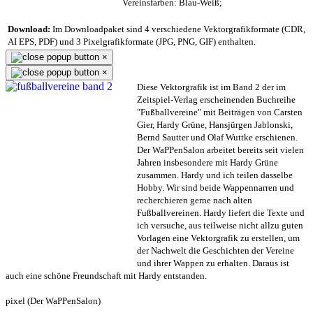
Vereinsfarben: Blau-Weiß;
Download:
Im Downloadpaket sind 4 verschiedene Vektorgrafikformate (CDR,
AI EPS, PDF) und 3 Pixelgrafikformate (JPG, PNG, GIF) enthalten.
×
×
Diese Vektorgrafik ist im Band 2 der im
Zeitspiel-Verlag erscheinenden Buchreihe
"Fußballvereine" mit Beiträgen von Carsten
Gier, Hardy Grüne, Hansjürgen Jablonski,
Bernd Sautter und Olaf Wuttke erschienen.
Der WaPPenSalon arbeitet bereits seit vielen
Jahren insbesondere mit Hardy Grüne
zusammen. Hardy und ich teilen dasselbe
Hobby. Wir sind beide Wappennarren und
recherchieren gerne nach alten
Fußballvereinen. Hardy liefert die Texte und
ich versuche, aus teilweise nicht allzu guten
Vorlagen eine Vektorgrafik zu erstellen, um
der Nachwelt die Geschichten der Vereine
und ihrer Wappen zu erhalten. Daraus ist
auch eine schöne Freundschaft mit Hardy entstanden.
pixel (Der WaPPenSalon)