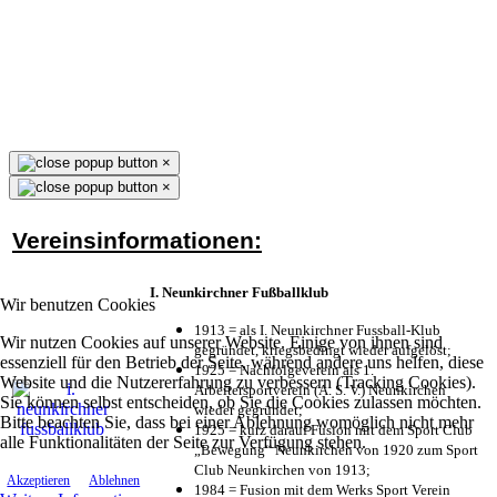
×
×
Vereinsinformationen:
I. Neunkirchner Fußballklub
Wir benutzen Cookies
1913 = als I. Neunkirchner Fussball-Klub
Wir nutzen Cookies auf unserer Website. Einige von ihnen sind
gegründet, kriegsbedingt wieder aufgelöst;
essenziell für den Betrieb der Seite, während andere uns helfen, diese
1925 = Nachfolgeverein als 1.
Website und die Nutzererfahrung zu verbessern (Tracking Cookies).
Arbeitersportverein (A. S. V.) Neunkirchen
Sie können selbst entscheiden, ob Sie die Cookies zulassen möchten.
wieder gegründet;
Bitte beachten Sie, dass bei einer Ablehnung womöglich nicht mehr
1925 = kurz darauf Fusion mit dem Sport Club
alle Funktionalitäten der Seite zur Verfügung stehen.
„Bewegung“ Neunkirchen von 1920 zum Sport
Club Neunkirchen von 1913;
Akzeptieren
Ablehnen
1984 = Fusion mit dem Werks Sport Verein