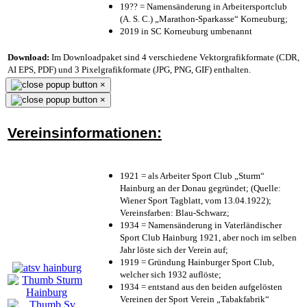
19?? = Namensänderung in Arbeitersportclub
(A. S. C.) „Marathon-Sparkasse“ Korneuburg;
2019 in SC Korneuburg umbenannt
Download:
Im Downloadpaket sind 4 verschiedene Vektorgrafikformate (CDR,
AI EPS, PDF) und 3 Pixelgrafikformate (JPG, PNG, GIF) enthalten.
×
×
Vereinsinformationen:
1921 = als Arbeiter Sport Club „Sturm“
Hainburg an der Donau gegründet; (Quelle:
Wiener Sport Tagblatt, vom 13.04.1922);
Vereinsfarben: Blau-Schwarz;
1934 = Namensänderung in Vaterländischer
Sport Club Hainburg 1921, aber noch im selben
Jahr löste sich der Verein auf;
1919 = Gründung Hainburger Sport Club,
welcher sich 1932 auflöste;
1934 = entstand aus den beiden aufgelösten
Vereinen der Sport Verein „Tabakfabrik“