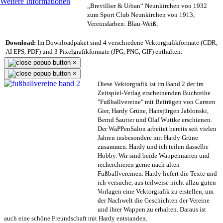
Weitere Informationen
„Brevillier & Urban“ Neunkirchen von 1932
zum Sport Club Neunkirchen von 1913;
Vereinsfarben: Blau-Weiß;
Download:
Im Downloadpaket sind 4 verschiedene Vektorgrafikformate (CDR,
AI EPS, PDF) und 3 Pixelgrafikformate (JPG, PNG, GIF) enthalten.
×
×
Diese Vektorgrafik ist im Band 2 der im
Zeitspiel-Verlag erscheinenden Buchreihe
"Fußballvereine" mit Beiträgen von Carsten
Gier, Hardy Grüne, Hansjürgen Jablonski,
Bernd Sautter und Olaf Wuttke erschienen.
Der WaPPenSalon arbeitet bereits seit vielen
Jahren insbesondere mit Hardy Grüne
zusammen. Hardy und ich teilen dasselbe
Hobby. Wir sind beide Wappennarren und
recherchieren gerne nach alten
Fußballvereinen. Hardy liefert die Texte und
ich versuche, aus teilweise nicht allzu guten
Vorlagen eine Vektorgrafik zu erstellen, um
der Nachwelt die Geschichten der Vereine
und ihrer Wappen zu erhalten. Daraus ist
auch eine schöne Freundschaft mit Hardy entstanden.