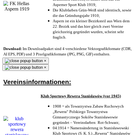
Asperner Sport Klub 1919
;
Die Klubfarben Grün-Weiß sind identisch, sowie
die das Gründungsjahr 1910
;
Aspern ist ein kleiner Bezirksteil aus Wien dem
22. Bezirk und das hier gleich zwei Vereine
gleichzeitig gegründet wurden, scheint sehr
fraglich.
Download:
Im Downloadpaket sind 4 verschiedene Vektorgrafikformate (CDR,
AI EPS, PDF) und 3 Pixelgrafikformate (JPG, PNG, GIF) enthalten.
×
×
Vereinsinformationen:
Klub Sportowy Rewera Stanisławów (vor 1945)
1908 = als Towarzystwa Zabaw Ruchowych
„Rewera“ Polskiego Towarzystwa
Gimnastycznego Sokółw Stanisławowie
gegründet – Vereinsfarben: Rot-Schwarz;
04.1914 = Namensänderung in Stanisławowski
Klub Sportowy (S. K. S.) „Rewera“ Stanisławów