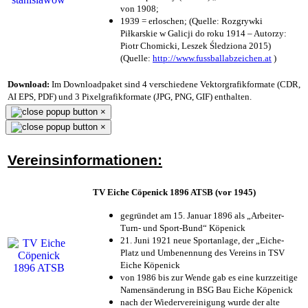
von 1908;
1939 = erloschen; (Quelle: Rozgrywki
Piłkarskie w Galicji do roku 1914 – Autorzy:
Piotr Chomicki, Leszek Śledziona 2015)
(Quelle:
http://www.fussballabzeichen.at
)
Download:
Im Downloadpaket sind 4 verschiedene Vektorgrafikformate (CDR,
AI EPS, PDF) und 3 Pixelgrafikformate (JPG, PNG, GIF) enthalten.
×
×
Vereinsinformationen:
TV Eiche Cöpenick 1896 ATSB (vor 1945)
gegründet am 15. Januar 1896 als „Arbeiter-
Turn- und Sport-Bund“ Köpenick
21. Juni 1921 neue Sportanlage, der „Eiche-
Platz und Umbenennung des Vereins in TSV
Eiche Köpenick
von 1986 bis zur Wende gab es eine kurzzeitige
Namensänderung in BSG Bau Eiche Köpenick
nach der Wiedervereinigung wurde der alte