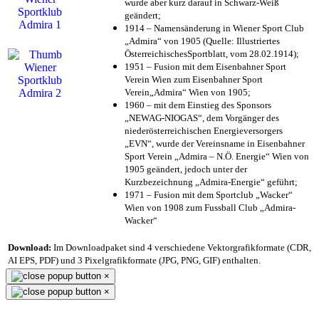
wurde aber kurz darauf in Schwarz-Weiß
geändert;
1914 – Namensänderung in Wiener Sport Club
„Admira“ von 1905 (Quelle: Illustriertes
ÖsterreichischesSportblatt, vom 28.02.1914);
1951 – Fusion mit dem Eisenbahner Sport
Verein Wien zum Eisenbahner Sport
Verein„Admira“ Wien von 1905;
1960 – mit dem Einstieg des Sponsors
„NEWAG-NIOGAS“, dem Vorgänger des
niederösterreichischen Energieversorgers
„EVN“, wurde der Vereinsname in Eisenbahner
Sport Verein „Admira – N.Ö. Energie“ Wien von
1905 geändert, jedoch unter der
Kurzbezeichnung „Admira-Energie“ geführt;
1971 – Fusion mit dem Sportclub „Wacker“
Wien von 1908 zum Fussball Club „Admira-
Wacker“
Download:
Im Downloadpaket sind 4 verschiedene Vektorgrafikformate (CDR,
AI EPS, PDF) und 3 Pixelgrafikformate (JPG, PNG, GIF) enthalten.
×
×