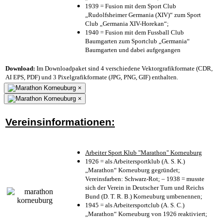
1939 = Fusion mit dem Sport Club
„Rudolfsheimer Germania (XIV)“ zum Sport
Club „Germania XIV-Horekan“;
1940 = Fusion mit dem Fussball Club
Baumgarten zum Sportclub „Germania“
Baumgarten und dabei aufgegangen
Download:
Im Downloadpaket sind 4 verschiedene Vektorgrafikformate (CDR,
AI EPS, PDF) und 3 Pixelgrafikformate (JPG, PNG, GIF) enthalten.
×
×
Vereinsinformationen:
Arbeiter Sport Klub "Marathon" Korneuburg
1926 = als Arbeitersportklub (A. S. K.)
„Marathon“ Korneuburg gegründet;
Vereinsfarben: Schwarz-Rot; – 1938 = musste
sich der Verein in Deutscher Turn und Reichs
Bund (D. T. R. B.) Korneuburg umbenennen;
1945 = als Arbeitersportclub (A. S. C.)
„Marathon“ Korneuburg von 1926 reaktiviert;