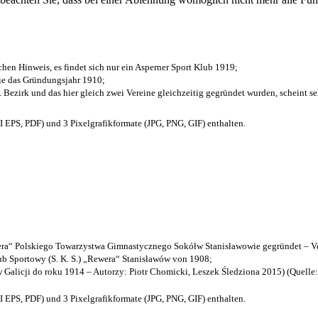
chen Hinweis, es findet sich nur ein Asperner Sport Klub 1919
;
die das Gründungsjahr 1910
;
. Bezirk und das hier gleich zwei Vereine gleichzeitig gegründet wurden, scheint seh
EPS, PDF) und 3 Pixelgrafikformate (JPG, PNG, GIF) enthalten.
a“ Polskiego Towarzystwa Gimnastycznego Sokółw Stanisławowie gegründet – Ve
b Sportowy (S. K. S.) „Rewera“ Stanisławów von 1908;
w Galicji do roku 1914 – Autorzy: Piotr Chomicki, Leszek Śledziona 2015) (Quelle
EPS, PDF) und 3 Pixelgrafikformate (JPG, PNG, GIF) enthalten.