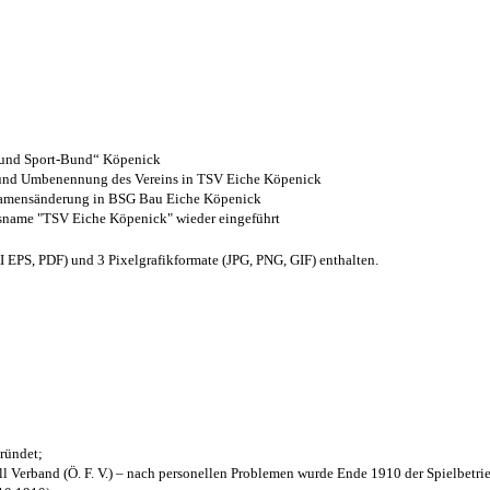
- und Sport-Bund“ Köpenick
z und Umbenennung des Vereins in TSV Eiche Köpenick
 Namensänderung in BSG Bau Eiche Köpenick
nsname "TSV Eiche Köpenick" wieder eingeführt
EPS, PDF) und 3 Pixelgrafikformate (JPG, PNG, GIF) enthalten.
ründet;
l Verband (Ö. F. V.) – nach personellen Problemen wurde Ende 1910 der Spielbetri