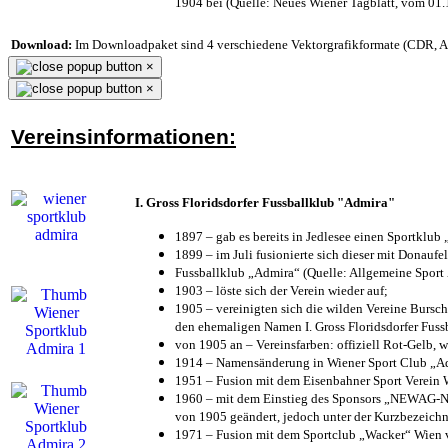
1904 bei (Quelle: Neues Wiener Tagblatt, vom 01
Download:
Im Downloadpaket sind 4 verschiedene Vektorgrafikformate (CDR, AI 
×
×
Vereinsinformationen:
I. Gross Floridsdorfer Fussballklub "Admira"
1897 – gab es bereits in Jedlesee einen Sportklub
1899 – im Juli fusionierte sich dieser mit Donaufel
Fussballklub „Admira“ (Quelle: Allgemeine Sport
1903 – löste sich der Verein wieder auf;
1905 – vereinigten sich die wilden Vereine Bursc
den ehemaligen Namen I. Gross Floridsdorfer Fus
von 1905 an – Vereinsfarben: offiziell Rot-Gelb, 
1914 – Namensänderung in Wiener Sport Club „Admi
1951 – Fusion mit dem Eisenbahner Sport Verein
1960 – mit dem Einstieg des Sponsors „NEWAG-NI
von 1905 geändert, jedoch unter der Kurzbezeich
1971 – Fusion mit dem Sportclub „Wacker“ Wien