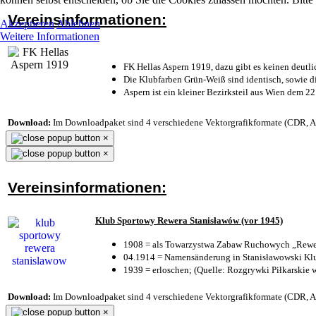
Vereinsinformationen:
Akzeptieren
Ablehnen
Weitere Informationen
FK Hellas Aspern 1919, dazu gibt es keinen deutli
Die Klubfarben Grün-Weiß sind identisch, sowie 
Aspern ist ein kleiner Bezirksteil aus Wien dem 22
Download:
Im Downloadpaket sind 4 verschiedene Vektorgrafikformate (CDR, AI 
×
×
Vereinsinformationen:
Klub Sportowy Rewera Stanisławów (vor 1945)
1908 = als Towarzystwa Zabaw Ruchowych „Rewer
04.1914 = Namensänderung in Stanisławowski Klu
1939 = erloschen; (Quelle: Rozgrywki Piłkarskie 
Download:
Im Downloadpaket sind 4 verschiedene Vektorgrafikformate (CDR, AI 
×