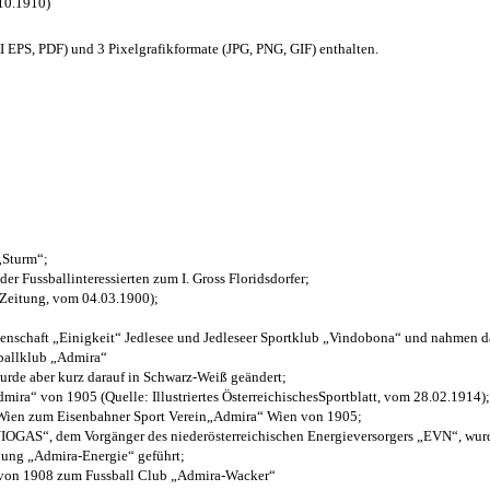
.10.1910)
EPS, PDF) und 3 Pixelgrafikformate (JPG, PNG, GIF) enthalten.
 „Sturm“;
der Fussballinteressierten zum I. Gross Floridsdorfer
;
 Zeitung, vom 04.03.1900);
henschaft „Einigkeit“ Jedlesee und Jedleseer Sportklub „Vindobona“ und nahmen d
sballklub „Admira“
wurde aber kurz darauf in Schwarz-Weiß geändert;
ra“ von 1905 (Quelle: Illustriertes ÖsterreichischesSportblatt, vom 28.02.1914);
 Wien zum Eisenbahner Sport Verein„Admira“ Wien von 1905;
OGAS“, dem Vorgänger des niederösterreichischen Energieversorgers „EVN“, wurde
nung „Admira-Energie“ geführt;
 von 1908 zum Fussball Club „Admira-Wacker“