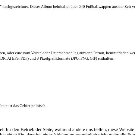
 nachgezeichnet. Dieses Album beinhaltet über 640 Fußballwappen aus der Zeit 
men,
oder eine vom Verein oder Unternehmen legitimierte Person,
herunterladen we
R, AI EPS, PDF) und 3 Pixelgrafikformate (JPG, PNG, GIF) enthalten.
ute ist das Gebiet polnisch.
ell für den Betrieb der Seite, während andere uns helfen, diese Websit
 beachten Sie, dass bei einer Ablehnung womöglich nicht mehr alle Funk