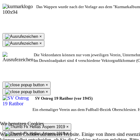
Das Wappen wurde nach der Vorlage aus dem "Kurmarkalbum"
×
×
Die Vektordaten können nur vom jeweiligen Verein, Unterneh
Im Downloadpaket sind 4 verschiedene Vektorgrafikformate (CD
×
×
SV Ostrog 19 Ratibor (vor 1945)
Ein ehemaliger Verein aus dem Fußball-Bezirk Oberschlesien. He
Wir benutzen Cookies
×
×
Wir nutzen Cookies auf unserer Website. Einige von ihnen sind essenzi
können selbst entscheiden, ob Sie die Cookies zulassen möchten. Bitte