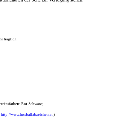
r fraglich.
reinsfarben: Rot-Schwarz;
:
http://www.fussballabzeichen.at
)