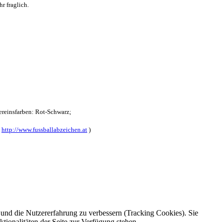
r fraglich.
reinsfarben: Rot-Schwarz;
:
http://www.fussballabzeichen.at
)
e und die Nutzererfahrung zu verbessern (Tracking Cookies). Sie
tionalitäten der Seite zur Verfügung stehen.