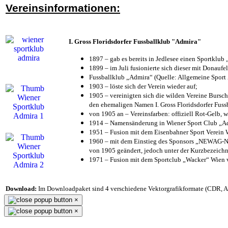
Vereinsinformationen:
I. Gross Floridsdorfer Fussballklub "Admira"
1897 – gab es bereits in Jedlesee einen Sportklub
1899 – im Juli fusionierte sich dieser mit Donaufel
Fussballklub „Admira“ (Quelle: Allgemeine Sport
1903 – löste sich der Verein wieder auf;
1905 – vereinigten sich die wilden Vereine Bursc
den ehemaligen Namen I. Gross Floridsdorfer Fus
von 1905 an – Vereinsfarben: offiziell Rot-Gelb, 
1914 – Namensänderung in Wiener Sport Club „Admi
1951 – Fusion mit dem Eisenbahner Sport Verein
1960 – mit dem Einstieg des Sponsors „NEWAG-NI
von 1905 geändert, jedoch unter der Kurzbezeich
1971 – Fusion mit dem Sportclub „Wacker“ Wien
Download:
Im Downloadpaket sind 4 verschiedene Vektorgrafikformate (CDR, AI 
×
×