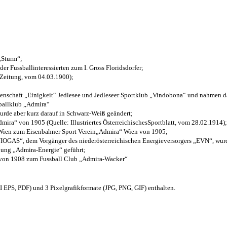
 „Sturm“;
der Fussballinteressierten zum I. Gross Floridsdorfer
;
 Zeitung, vom 04.03.1900);
henschaft „Einigkeit“ Jedlesee und Jedleseer Sportklub „Vindobona“ und nahmen d
sballklub „Admira“
wurde aber kurz darauf in Schwarz-Weiß geändert;
ra“ von 1905 (Quelle: Illustriertes ÖsterreichischesSportblatt, vom 28.02.1914);
 Wien zum Eisenbahner Sport Verein„Admira“ Wien von 1905;
OGAS“, dem Vorgänger des niederösterreichischen Energieversorgers „EVN“, wurde
nung „Admira-Energie“ geführt;
 von 1908 zum Fussball Club „Admira-Wacker“
EPS, PDF) und 3 Pixelgrafikformate (JPG, PNG, GIF) enthalten.