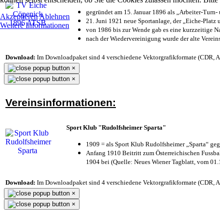
gegründet am 15. Januar 1896 als „Arbeiter-Turn
Akzeptieren
Ablehnen
21. Juni 1921 neue Sportanlage, der „Eiche-Plat
Weitere Informationen
von 1986 bis zur Wende gab es eine kurzzeitige
nach der Wiedervereinigung wurde der alte Verei
Download:
Im Downloadpaket sind 4 verschiedene Vektorgrafikformate (CDR, AI 
×
×
Vereinsinformationen:
Sport Klub "Rudolfsheimer Sparta"
1909 = als Sport Klub Rudolfsheimer „Sparta“ geg
Anfang 1910 Beitritt zum Österreichischen Fussbal
1904 bei (Quelle: Neues Wiener Tagblatt, vom 01
Download:
Im Downloadpaket sind 4 verschiedene Vektorgrafikformate (CDR, AI 
×
×