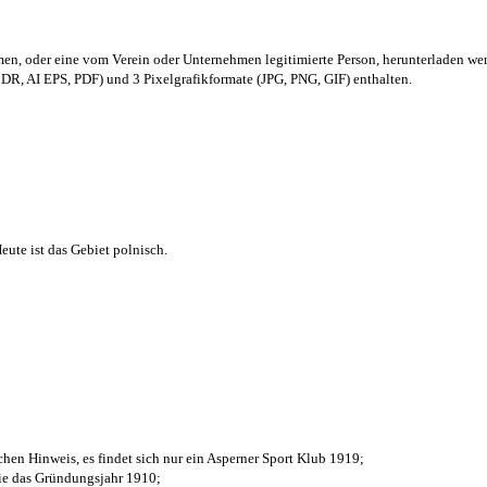
men,
oder eine vom Verein oder Unternehmen legitimierte Person,
herunterladen we
R, AI EPS, PDF) und 3 Pixelgrafikformate (JPG, PNG, GIF) enthalten.
ute ist das Gebiet polnisch.
chen Hinweis, es findet sich nur ein Asperner Sport Klub 1919
;
die das Gründungsjahr 1910
;