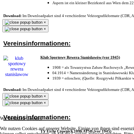
Aspern ist ein kleiner Bezirksteil aus Wien dem 22
Download:
Im Downloadpaket sind 4 verschiedene Vektorgrafikformate (CDR, AI 
×
×
Vereinsinformationen:
Klub Sportowy Rewera Stanisławów (vor 1945)
1908 = als Towarzystwa Zabaw Ruchowych „Rewer
04.1914 = Namensänderung in Stanisławowski Klu
1939 = erloschen; (Quelle: Rozgrywki Piłkarskie 
Download:
Im Downloadpaket sind 4 verschiedene Vektorgrafikformate (CDR, AI 
×
×
Vereinsinformationen:
Wir benutzen Cookies
Wir nutzen Cookies auf unserer Website. Einige von ihnen sind essenzi
TV Eiche Cöpenick 1896 ATSB (vor 1945)
können selbst entscheiden, ob Sie die Cookies zulassen möchten. Bitte