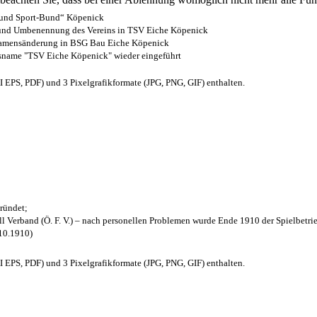
- und Sport-Bund“ Köpenick
z und Umbenennung des Vereins in TSV Eiche Köpenick
 Namensänderung in BSG Bau Eiche Köpenick
nsname "TSV Eiche Köpenick" wieder eingeführt
EPS, PDF) und 3 Pixelgrafikformate (JPG, PNG, GIF) enthalten.
ründet;
l Verband (Ö. F. V.) – nach personellen Problemen wurde Ende 1910 der Spielbetri
.10.1910)
EPS, PDF) und 3 Pixelgrafikformate (JPG, PNG, GIF) enthalten.