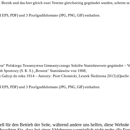
. Bezirk und das hier gleich zwei Vereine gleichzeitig gegründet wurden, scheint seh
EPS, PDF) und 3 Pixelgrafikformate (JPG, PNG, GIF) enthalten.
a“ Polskiego Towarzystwa Gimnastycznego Sokółw Stanisławowie gegründet – Ve
b Sportowy (S. K. S.) „Rewera“ Stanisławów von 1908;
w Galicji do roku 1914 – Autorzy: Piotr Chomicki, Leszek Śledziona 2015) (Quelle
EPS, PDF) und 3 Pixelgrafikformate (JPG, PNG, GIF) enthalten.
ell für den Betrieb der Seite, während andere uns helfen, diese Websit
 beachten Sie, dass bei einer Ablehnung womöglich nicht mehr alle Funk