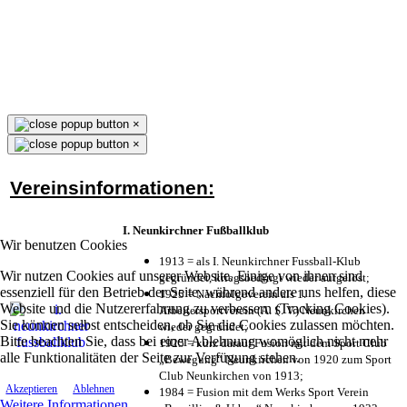
×
×
Vereinsinformationen:
I. Neunkirchner Fußballklub
Wir benutzen Cookies
1913 = als I. Neunkirchner Fussball-Klub
Wir nutzen Cookies auf unserer Website. Einige von ihnen sind
gegründet, kriegsbedingt wieder aufgelöst;
essenziell für den Betrieb der Seite, während andere uns helfen, diese
1925 = Nachfolgeverein als 1.
Website und die Nutzererfahrung zu verbessern (Tracking Cookies).
Arbeitersportverein (A. S. V.) Neunkirchen
Sie können selbst entscheiden, ob Sie die Cookies zulassen möchten.
wieder gegründet;
Bitte beachten Sie, dass bei einer Ablehnung womöglich nicht mehr
1925 = kurz darauf Fusion mit dem Sport Club
alle Funktionalitäten der Seite zur Verfügung stehen.
„Bewegung“ Neunkirchen von 1920 zum Sport
Club Neunkirchen von 1913;
Akzeptieren
Ablehnen
1984 = Fusion mit dem Werks Sport Verein
Weitere Informationen