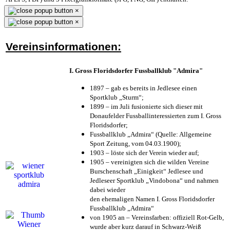
×
×
Vereinsinformationen:
I. Gross Floridsdorfer Fussballklub "Admira"
1897 – gab es bereits in Jedlesee einen
Sportklub „Sturm“;
1899 – im Juli fusionierte sich dieser mit
Donaufelder Fussballinteressierten zum I. Gross
Floridsdorfer
;
Fussballklub „Admira“ (Quelle: Allgemeine
Sport Zeitung, vom 04.03.1900);
1903 – löste sich der Verein wieder auf;
1905 – vereinigten sich die wilden Vereine
Burschenschaft „Einigkeit“ Jedlesee und
Jedleseer Sportklub „Vindobona“ und nahmen
dabei wieder
den ehemaligen Namen I. Gross Floridsdorfer
Fussballklub „Admira“
von 1905 an – Vereinsfarben: offiziell Rot-Gelb,
wurde aber kurz darauf in Schwarz-Weiß