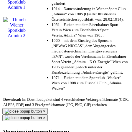
geändert;
1914 – Namensänderung in Wiener Sport Club
„Admira“ von 1905 (Quelle: Illustriertes
ÖsterreichischesSportblatt, vom 28.02.1914);
1951 – Fusion mit dem Eisenbahner Sport
Verein Wien zum Eisenbahner Sport
Verein„Admira“ Wien von 1905;
1960 – mit dem Einstieg des Sponsors
„NEWAG-NIOGAS“, dem Vorgänger des
niederösterreichischen Energieversorgers
„EVN“, wurde der Vereinsname in Eisenbahner
Sport Verein „Admira – N.Ö. Energie“ Wien von
1905 geändert, jedoch unter der
Kurzbezeichnung „Admira-Energie“ geführt;
1971 – Fusion mit dem Sportclub „Wacker“
Wien von 1908 zum Fussball Club „Admira-
Wacker“
Download:
Im Downloadpaket sind 4 verschiedene Vektorgrafikformate (CDR,
AI EPS, PDF) und 3 Pixelgrafikformate (JPG, PNG, GIF) enthalten.
×
×
Vereinsinformationen: