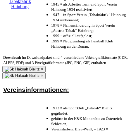
1945 = als Arbeiter Turn und Sport Verein
Hainburg 1934 reaktiviert;
1947 = in Sport Verein „Tabakfabrik“ Hainburg
1934 umbenannt;
1978 = Namensänderung in Sport Verein
„Austria-Tabak“ Hainburg;
1999 = offiziell aufgelöst;
1999 = Neugründung als Fussball Klub
Hainburg an der Donau;
Download:
Im Downloadpaket sind 4 verschiedene Vektorgrafikformate (CDR,
AI EPS, PDF) und 3 Pixelgrafikformate (JPG, PNG, GIF) enthalten.
×
×
Vereinsinformationen:
1912 = als Sportklub „Hakoah“ Bielitz
gegründet;
gehörte in der K&K Monarchie zu Österreich-
Schlesien;
Vereinsfarben: Blau-Weiß; – 1923 =