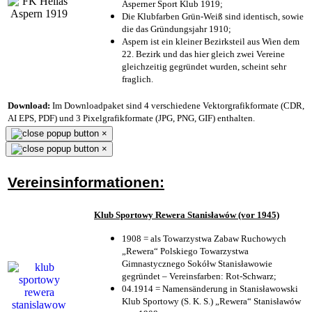
Asperner Sport Klub 1919
;
Die Klubfarben Grün-Weiß sind identisch, sowie
die das Gründungsjahr 1910
;
Aspern ist ein kleiner Bezirksteil aus Wien dem
22. Bezirk und das hier gleich zwei Vereine
gleichzeitig gegründet wurden, scheint sehr
fraglich.
Download:
Im Downloadpaket sind 4 verschiedene Vektorgrafikformate (CDR,
AI EPS, PDF) und 3 Pixelgrafikformate (JPG, PNG, GIF) enthalten.
×
×
Vereinsinformationen:
Klub Sportowy Rewera Stanisławów (vor 1945)
1908 = als Towarzystwa Zabaw Ruchowych
„Rewera“ Polskiego Towarzystwa
Gimnastycznego Sokółw Stanisławowie
gegründet – Vereinsfarben: Rot-Schwarz;
04.1914 = Namensänderung in Stanisławowski
Klub Sportowy (S. K. S.) „Rewera“ Stanisławów