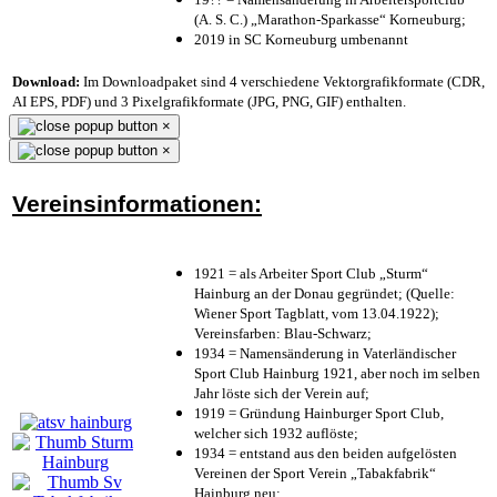
(A. S. C.) „Marathon-Sparkasse“ Korneuburg;
2019 in SC Korneuburg umbenannt
Download:
Im Downloadpaket sind 4 verschiedene Vektorgrafikformate (CDR,
AI EPS, PDF) und 3 Pixelgrafikformate (JPG, PNG, GIF) enthalten.
×
×
Vereinsinformationen:
1921 = als Arbeiter Sport Club „Sturm“
Hainburg an der Donau gegründet; (Quelle:
Wiener Sport Tagblatt, vom 13.04.1922);
Vereinsfarben: Blau-Schwarz;
1934 = Namensänderung in Vaterländischer
Sport Club Hainburg 1921, aber noch im selben
Jahr löste sich der Verein auf;
1919 = Gründung Hainburger Sport Club,
welcher sich 1932 auflöste;
1934 = entstand aus den beiden aufgelösten
Vereinen der Sport Verein „Tabakfabrik“
Hainburg neu;