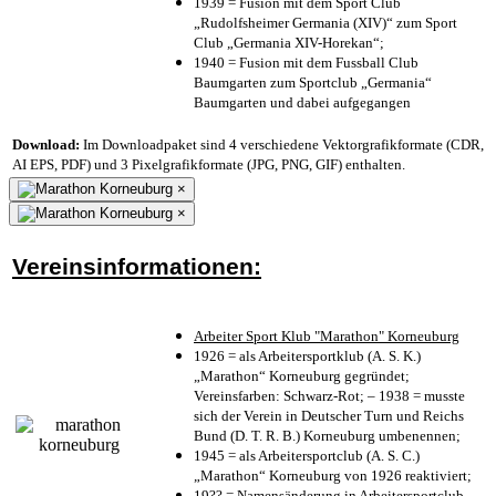
1939 = Fusion mit dem Sport Club
„Rudolfsheimer Germania (XIV)“ zum Sport
Club „Germania XIV-Horekan“;
1940 = Fusion mit dem Fussball Club
Baumgarten zum Sportclub „Germania“
Baumgarten und dabei aufgegangen
Download:
Im Downloadpaket sind 4 verschiedene Vektorgrafikformate (CDR,
AI EPS, PDF) und 3 Pixelgrafikformate (JPG, PNG, GIF) enthalten.
×
×
Vereinsinformationen:
Arbeiter Sport Klub "Marathon" Korneuburg
1926 = als Arbeitersportklub (A. S. K.)
„Marathon“ Korneuburg gegründet;
Vereinsfarben: Schwarz-Rot; – 1938 = musste
sich der Verein in Deutscher Turn und Reichs
Bund (D. T. R. B.) Korneuburg umbenennen;
1945 = als Arbeitersportclub (A. S. C.)
„Marathon“ Korneuburg von 1926 reaktiviert;
19?? = Namensänderung in Arbeitersportclub