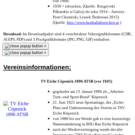
von 1908;
1939 = erloschen; (Quelle: Rozgrywki
Piłkarskie w Galicji do roku 1914 – Autorzy:
Piotr Chomicki, Leszek Śledziona 2015)
(Quelle:
http://www.fussballabzeichen.at
)
Download:
Im Downloadpaket sind 4 verschiedene Vektorgrafikformate (CDR,
AI EPS, PDF) und 3 Pixelgrafikformate (JPG, PNG, GIF) enthalten.
×
×
Vereinsinformationen:
TV Eiche Cöpenick 1896 ATSB (vor 1945)
gegründet am 15. Januar 1896 als „Arbeiter-
Turn- und Sport-Bund“ Köpenick
21. Juni 1921 neue Sportanlage, der „Eiche-
Platz und Umbenennung des Vereins in TSV
Eiche Köpenick
von 1986 bis zur Wende gab es eine kurzzeitige
Namensänderung in BSG Bau Eiche Köpenick
nach der Wiedervereinigung wurde der alte
Vereinsname "TSV Eiche Köpenick" wieder