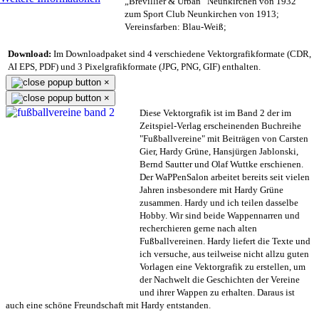
„Brevillier & Urban“ Neunkirchen von 1932
zum Sport Club Neunkirchen von 1913;
Vereinsfarben: Blau-Weiß;
Download:
Im Downloadpaket sind 4 verschiedene Vektorgrafikformate (CDR,
AI EPS, PDF) und 3 Pixelgrafikformate (JPG, PNG, GIF) enthalten.
×
×
Diese Vektorgrafik ist im Band 2 der im
Zeitspiel-Verlag erscheinenden Buchreihe
"Fußballvereine" mit Beiträgen von Carsten
Gier, Hardy Grüne, Hansjürgen Jablonski,
Bernd Sautter und Olaf Wuttke erschienen.
Der WaPPenSalon arbeitet bereits seit vielen
Jahren insbesondere mit Hardy Grüne
zusammen. Hardy und ich teilen dasselbe
Hobby. Wir sind beide Wappennarren und
recherchieren gerne nach alten
Fußballvereinen. Hardy liefert die Texte und
ich versuche, aus teilweise nicht allzu guten
Vorlagen eine Vektorgrafik zu erstellen, um
der Nachwelt die Geschichten der Vereine
und ihrer Wappen zu erhalten. Daraus ist
auch eine schöne Freundschaft mit Hardy entstanden.