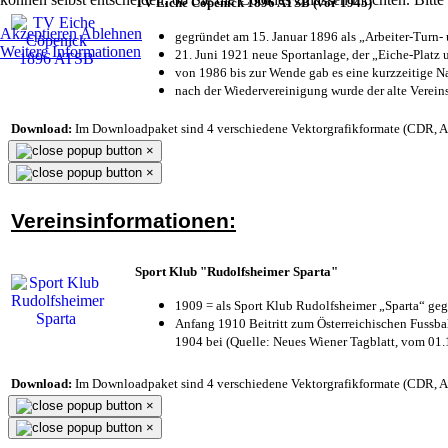
TV Eiche Cöpenick 1896 ATSB (vor 1945)
Akzeptieren
Ablehnen
gegründet am 15. Januar 1896 als „Arbeiter-Turn
Weitere Informationen
21. Juni 1921 neue Sportanlage, der „Eiche-Plat
von 1986 bis zur Wende gab es eine kurzzeitige
nach der Wiedervereinigung wurde der alte Verei
Download:
Im Downloadpaket sind 4 verschiedene Vektorgrafikformate (CDR, AI 
×
×
Vereinsinformationen:
Sport Klub "Rudolfsheimer Sparta"
1909 = als Sport Klub Rudolfsheimer „Sparta“ geg
Anfang 1910 Beitritt zum Österreichischen Fussbal
1904 bei (Quelle: Neues Wiener Tagblatt, vom 01
Download:
Im Downloadpaket sind 4 verschiedene Vektorgrafikformate (CDR, AI 
×
×