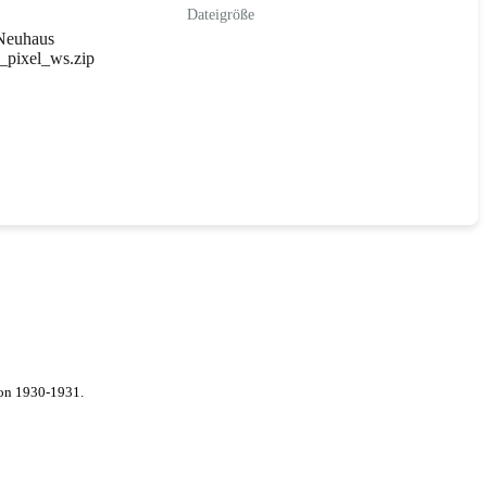
Dateigröße
Neuhaus
z_pixel_ws.zip
von 1930-1931.