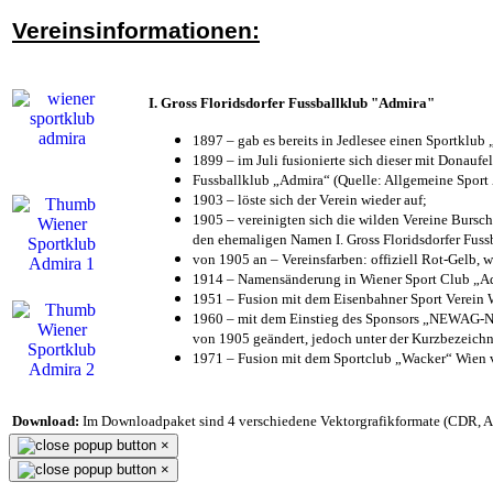
Vereinsinformationen:
I. Gross Floridsdorfer Fussballklub "Admira"
1897 – gab es bereits in Jedlesee einen Sportklub
1899 – im Juli fusionierte sich dieser mit Donaufel
Fussballklub „Admira“ (Quelle: Allgemeine Sport
1903 – löste sich der Verein wieder auf;
1905 – vereinigten sich die wilden Vereine Bursc
den ehemaligen Namen I. Gross Floridsdorfer Fus
von 1905 an – Vereinsfarben: offiziell Rot-Gelb, 
1914 – Namensänderung in Wiener Sport Club „Admi
1951 – Fusion mit dem Eisenbahner Sport Verein
1960 – mit dem Einstieg des Sponsors „NEWAG-NI
von 1905 geändert, jedoch unter der Kurzbezeich
1971 – Fusion mit dem Sportclub „Wacker“ Wien
Download:
Im Downloadpaket sind 4 verschiedene Vektorgrafikformate (CDR, AI 
×
×