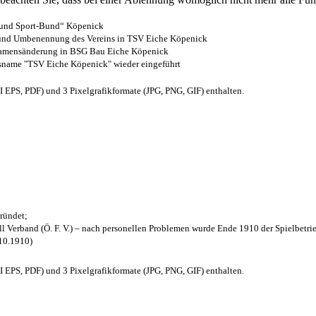
- und Sport-Bund“ Köpenick
z und Umbenennung des Vereins in TSV Eiche Köpenick
 Namensänderung in BSG Bau Eiche Köpenick
nsname "TSV Eiche Köpenick" wieder eingeführt
EPS, PDF) und 3 Pixelgrafikformate (JPG, PNG, GIF) enthalten.
ründet;
l Verband (Ö. F. V.) – nach personellen Problemen wurde Ende 1910 der Spielbetri
.10.1910)
EPS, PDF) und 3 Pixelgrafikformate (JPG, PNG, GIF) enthalten.