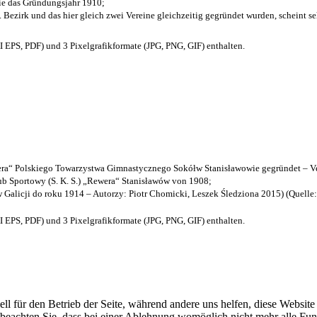
die das Gründungsjahr 1910
;
. Bezirk und das hier gleich zwei Vereine gleichzeitig gegründet wurden, scheint seh
EPS, PDF) und 3 Pixelgrafikformate (JPG, PNG, GIF) enthalten.
a“ Polskiego Towarzystwa Gimnastycznego Sokółw Stanisławowie gegründet – Ve
b Sportowy (S. K. S.) „Rewera“ Stanisławów von 1908;
w Galicji do roku 1914 – Autorzy: Piotr Chomicki, Leszek Śledziona 2015) (Quelle
EPS, PDF) und 3 Pixelgrafikformate (JPG, PNG, GIF) enthalten.
ell für den Betrieb der Seite, während andere uns helfen, diese Websit
 beachten Sie, dass bei einer Ablehnung womöglich nicht mehr alle Funk