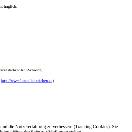
r fraglich.
reinsfarben: Rot-Schwarz;
:
http://www.fussballabzeichen.at
)
e und die Nutzererfahrung zu verbessern (Tracking Cookies). Sie
tionalitäten der Seite zur Verfügung stehen.