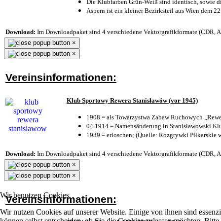
Die Klubfarben Grün-Weiß sind identisch, sowie 
Aspern ist ein kleiner Bezirksteil aus Wien dem 22
Download:
Im Downloadpaket sind 4 verschiedene Vektorgrafikformate (CDR, AI 
×
×
Vereinsinformationen:
Klub Sportowy Rewera Stanisławów (vor 1945)
1908 = als Towarzystwa Zabaw Ruchowych „Rewer
04.1914 = Namensänderung in Stanisławowski Klu
1939 = erloschen; (Quelle: Rozgrywki Piłkarskie 
Download:
Im Downloadpaket sind 4 verschiedene Vektorgrafikformate (CDR, AI 
×
×
Wir benutzen Cookies
Vereinsinformationen:
Wir nutzen Cookies auf unserer Website. Einige von ihnen sind essenzi
können selbst entscheiden, ob Sie die Cookies zulassen möchten. Bitte