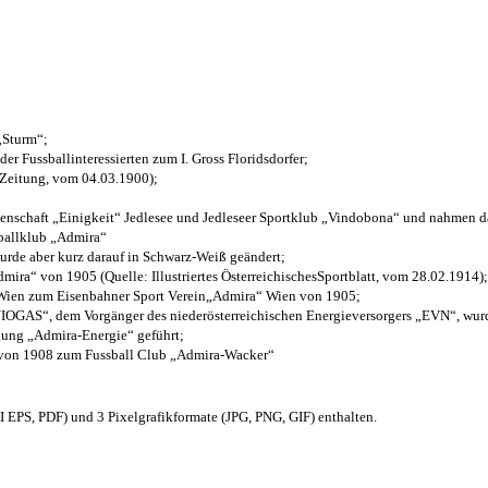
 „Sturm“;
der Fussballinteressierten zum I. Gross Floridsdorfer
;
 Zeitung, vom 04.03.1900);
henschaft „Einigkeit“ Jedlesee und Jedleseer Sportklub „Vindobona“ und nahmen d
sballklub „Admira“
wurde aber kurz darauf in Schwarz-Weiß geändert;
ra“ von 1905 (Quelle: Illustriertes ÖsterreichischesSportblatt, vom 28.02.1914);
 Wien zum Eisenbahner Sport Verein„Admira“ Wien von 1905;
OGAS“, dem Vorgänger des niederösterreichischen Energieversorgers „EVN“, wurde
nung „Admira-Energie“ geführt;
 von 1908 zum Fussball Club „Admira-Wacker“
EPS, PDF) und 3 Pixelgrafikformate (JPG, PNG, GIF) enthalten.