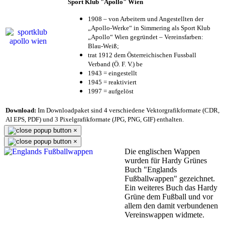
Sport Klub "Apollo" Wien
1908 – von Arbeitern und Angestellten der
„Apollo-Werke“ in Simmering als Sport Klub
„Apollo“ Wien gegründet – Vereinsfarben:
Blau-Weiß;
trat 1912 dem Österreichischen Fussball
Verband (Ö. F. V.) be
1943 = eingestellt
1945 = reaktiviert
1997 = aufgelöst
Download:
Im Downloadpaket sind 4 verschiedene Vektorgrafikformate (CDR,
AI EPS, PDF) und 3 Pixelgrafikformate (JPG, PNG, GIF) enthalten.
×
×
Die englischen Wappen
wurden für Hardy Grünes
Buch "Englands
Fußballwappen" gezeichnet.
Ein weiteres Buch das Hardy
Grüne dem Fußball und vor
allem den damit verbundenen
Vereinswappen widmete.