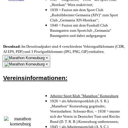
„Horekan“ Wien reaktiviert;
1939 = Fusion mit dem Sport Club
„Rudolfsheimer Germania (XIV)“ zum Sport
Club „Germania XIV-Horekan“;
1940 = Fusion mit dem Fussball Club
Baumgarten zum Sportclub „Germania“
Baumgarten und dabei aufgegangen
Download:
Im Downloadpaket sind 4 verschiedene Vektorgrafikformate (CDR,
AI EPS, PDF) und 3 Pixelgrafikformate (JPG, PNG, GIF) enthalten.
×
×
Vereinsinformationen:
Arbeiter Sport Klub "Marathon" Korneuburg
1926 = als Arbeitersportklub (A. S. K.)
„Marathon“ Korneuburg gegründet;
Vereinsfarben: Schwarz-Rot; – 1938 = musste
sich der Verein in Deutscher Turn und Reichs
Bund (D. T. R. B.) Korneuburg umbenennen;
1945 = als Arbeitersportclub (A. S. C.)