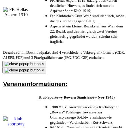
FK Hellas Aspern 1919, dazu gibt es keinen
deutlichen Hinweis, es findet sich nur ein
Asperner Sport Klub 1919
;
Die Klubfarben Grün-Weiß sind identisch, sowie
die das Gründungsjahr 1910
;
Aspern ist ein kleiner Bezirksteil aus Wien dem
22. Bezirk und das hier gleich zwei Vereine
gleichzeitig gegründet wurden, scheint sehr
fraglich.
Download:
Im Downloadpaket sind 4 verschiedene Vektorgrafikformate (CDR,
AI EPS, PDF) und 3 Pixelgrafikformate (JPG, PNG, GIF) enthalten.
×
×
Vereinsinformationen:
Klub Sportowy Rewera Stanisławów (vor 1945)
1908 = als Towarzystwa Zabaw Ruchowych
„Rewera“ Polskiego Towarzystwa
Gimnastycznego Sokółw Stanisławowie
gegründet – Vereinsfarben: Rot-Schwarz;
04.1914 = Namensänderung in Stanisławowski