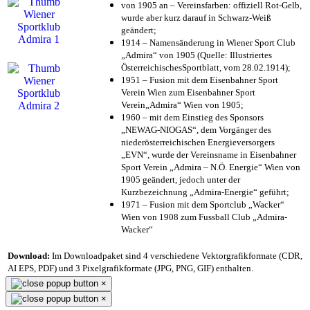
von 1905 an – Vereinsfarben: offiziell Rot-Gelb,
wurde aber kurz darauf in Schwarz-Weiß
geändert;
1914 – Namensänderung in Wiener Sport Club
„Admira“ von 1905 (Quelle: Illustriertes
ÖsterreichischesSportblatt, vom 28.02.1914);
1951 – Fusion mit dem Eisenbahner Sport
Verein Wien zum Eisenbahner Sport
Verein„Admira“ Wien von 1905;
1960 – mit dem Einstieg des Sponsors
„NEWAG-NIOGAS“, dem Vorgänger des
niederösterreichischen Energieversorgers
„EVN“, wurde der Vereinsname in Eisenbahner
Sport Verein „Admira – N.Ö. Energie“ Wien von
1905 geändert, jedoch unter der
Kurzbezeichnung „Admira-Energie“ geführt;
1971 – Fusion mit dem Sportclub „Wacker“
Wien von 1908 zum Fussball Club „Admira-
Wacker“
Download:
Im Downloadpaket sind 4 verschiedene Vektorgrafikformate (CDR,
AI EPS, PDF) und 3 Pixelgrafikformate (JPG, PNG, GIF) enthalten.
×
×