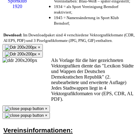
Vereinsfarben: Blau-Weiß – später eingestellt;
1934 = als Sport Vereinigung Berndorf
reaktiviert;
1945 = Namensänderung in Sport Klub
Berndorf;
Download:
Im Downloadpaket sind 4 verschiedene Vektorgrafikformate (CDR,
AI EPS, PDF) und 3 Pixelgrafikformate (JPG, PNG, GIF) enthalten.
×
×
Als Vorlage für die hier gezeichneten
Vektorgrafiken diente das "Lexikon Städte
und Wappen der Deutschen
Demokratischen Republik" (2.
neubearbeitete und erweiterte Auflage)
Jedes Stadtwappen liegt in 4
Vektorgrafikformaten vor (EPS, CDR, AI,
PDF).
×
×
Vereinsinformationen: