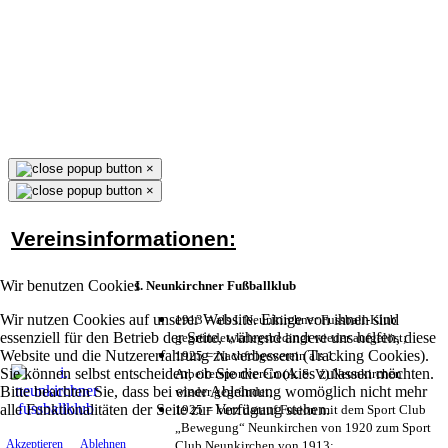
×
×
Vereinsinformationen:
Wir benutzen Cookies
I. Neunkirchner Fußballklub
Wir nutzen Cookies auf unserer Website. Einige von ihnen sind
1913 = als I. Neunkirchner Fussball-Klub
essenziell für den Betrieb der Seite, während andere uns helfen, diese
gegründet, kriegsbedingt wieder aufgelöst;
Website und die Nutzererfahrung zu verbessern (Tracking Cookies).
1925 = Nachfolgeverein als 1.
Sie können selbst entscheiden, ob Sie die Cookies zulassen möchten.
Arbeitersportverein (A. S. V.) Neunkirchen
Bitte beachten Sie, dass bei einer Ablehnung womöglich nicht mehr
wieder gegründet;
alle Funktionalitäten der Seite zur Verfügung stehen.
1925 = kurz darauf Fusion mit dem Sport Club
„Bewegung“ Neunkirchen von 1920 zum Sport
Akzeptieren
Ablehnen
Club Neunkirchen von 1913;