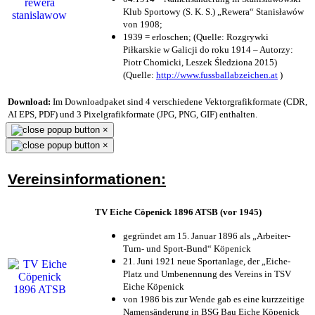
Klub Sportowy (S. K. S.) „Rewera“ Stanisławów
von 1908;
1939 = erloschen; (Quelle: Rozgrywki
Piłkarskie w Galicji do roku 1914 – Autorzy:
Piotr Chomicki, Leszek Śledziona 2015)
(Quelle:
http://www.fussballabzeichen.at
)
Download:
Im Downloadpaket sind 4 verschiedene Vektorgrafikformate (CDR,
AI EPS, PDF) und 3 Pixelgrafikformate (JPG, PNG, GIF) enthalten.
×
×
Vereinsinformationen:
TV Eiche Cöpenick 1896 ATSB (vor 1945)
gegründet am 15. Januar 1896 als „Arbeiter-
Turn- und Sport-Bund“ Köpenick
21. Juni 1921 neue Sportanlage, der „Eiche-
Platz und Umbenennung des Vereins in TSV
Eiche Köpenick
von 1986 bis zur Wende gab es eine kurzzeitige
Namensänderung in BSG Bau Eiche Köpenick