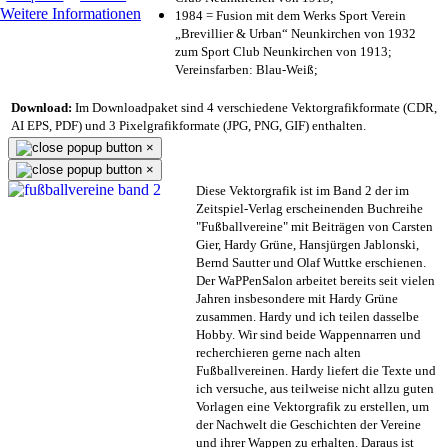
Weitere Informationen
1984 = Fusion mit dem Werks Sport Verein
„Brevillier & Urban“ Neunkirchen von 1932
zum Sport Club Neunkirchen von 1913;
Vereinsfarben: Blau-Weiß;
Download:
Im Downloadpaket sind 4 verschiedene Vektorgrafikformate (CDR,
AI EPS, PDF) und 3 Pixelgrafikformate (JPG, PNG, GIF) enthalten.
×
×
Diese Vektorgrafik ist im Band 2 der im
Zeitspiel-Verlag erscheinenden Buchreihe
"Fußballvereine" mit Beiträgen von Carsten
Gier, Hardy Grüne, Hansjürgen Jablonski,
Bernd Sautter und Olaf Wuttke erschienen.
Der WaPPenSalon arbeitet bereits seit vielen
Jahren insbesondere mit Hardy Grüne
zusammen. Hardy und ich teilen dasselbe
Hobby. Wir sind beide Wappennarren und
recherchieren gerne nach alten
Fußballvereinen. Hardy liefert die Texte und
ich versuche, aus teilweise nicht allzu guten
Vorlagen eine Vektorgrafik zu erstellen, um
der Nachwelt die Geschichten der Vereine
und ihrer Wappen zu erhalten. Daraus ist