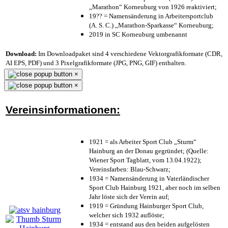
„Marathon“ Korneuburg von 1926 reaktiviert;
19?? = Namensänderung in Arbeitersportclub
(A. S. C.) „Marathon-Sparkasse“ Korneuburg;
2019 in SC Korneuburg umbenannt
Download:
Im Downloadpaket sind 4 verschiedene Vektorgrafikformate (CDR,
AI EPS, PDF) und 3 Pixelgrafikformate (JPG, PNG, GIF) enthalten.
×
×
Vereinsinformationen:
1921 = als Arbeiter Sport Club „Sturm“
Hainburg an der Donau gegründet; (Quelle:
Wiener Sport Tagblatt, vom 13.04.1922);
Vereinsfarben: Blau-Schwarz;
1934 = Namensänderung in Vaterländischer
Sport Club Hainburg 1921, aber noch im selben
Jahr löste sich der Verein auf;
1919 = Gründung Hainburger Sport Club,
welcher sich 1932 auflöste;
1934 = entstand aus den beiden aufgelösten