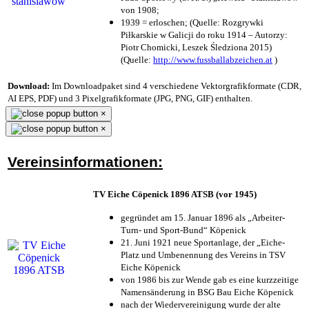
von 1908;
1939 = erloschen; (Quelle: Rozgrywki
Piłkarskie w Galicji do roku 1914 – Autorzy:
Piotr Chomicki, Leszek Śledziona 2015)
(Quelle:
http://www.fussballabzeichen.at
)
Download:
Im Downloadpaket sind 4 verschiedene Vektorgrafikformate (CDR,
AI EPS, PDF) und 3 Pixelgrafikformate (JPG, PNG, GIF) enthalten.
×
×
Vereinsinformationen:
TV Eiche Cöpenick 1896 ATSB (vor 1945)
gegründet am 15. Januar 1896 als „Arbeiter-
Turn- und Sport-Bund“ Köpenick
21. Juni 1921 neue Sportanlage, der „Eiche-
Platz und Umbenennung des Vereins in TSV
Eiche Köpenick
von 1986 bis zur Wende gab es eine kurzzeitige
Namensänderung in BSG Bau Eiche Köpenick
nach der Wiedervereinigung wurde der alte