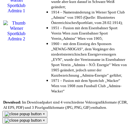
wurde aber kurz darauf in Schwarz-Weiß
geändert;
1914 – Namensänderung in Wiener Sport Club
„Admira“ von 1905 (Quelle: Illustriertes
ÖsterreichischesSportblatt, vom 28.02.1914);
1951 – Fusion mit dem Eisenbahner Sport
Verein Wien zum Eisenbahner Sport
Verein„Admira“ Wien von 1905;
1960 – mit dem Einstieg des Sponsors
„NEWAG-NIOGAS“, dem Vorgänger des
niederösterreichischen Energieversorgers
„EVN“, wurde der Vereinsname in Eisenbahner
Sport Verein „Admira – N.Ö. Energie“ Wien von
1905 geändert, jedoch unter der
Kurzbezeichnung „Admira-Energie“ geführt;
1971 – Fusion mit dem Sportclub „Wacker“
Wien von 1908 zum Fussball Club „Admira-
Wacker“
Download:
Im Downloadpaket sind 4 verschiedene Vektorgrafikformate (CDR,
AI EPS, PDF) und 3 Pixelgrafikformate (JPG, PNG, GIF) enthalten.
×
×