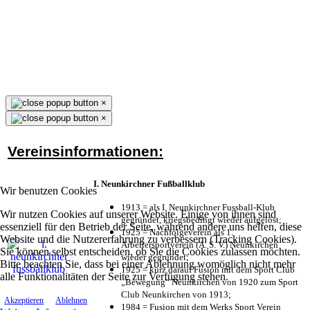
×
×
Vereinsinformationen:
I. Neunkirchner Fußballklub
Wir benutzen Cookies
1913 = als I. Neunkirchner Fussball-Klub
Wir nutzen Cookies auf unserer Website. Einige von ihnen sind
gegründet, kriegsbedingt wieder aufgelöst;
essenziell für den Betrieb der Seite, während andere uns helfen, diese
1925 = Nachfolgeverein als 1.
Website und die Nutzererfahrung zu verbessern (Tracking Cookies).
Arbeitersportverein (A. S. V.) Neunkirchen
Sie können selbst entscheiden, ob Sie die Cookies zulassen möchten.
wieder gegründet;
Bitte beachten Sie, dass bei einer Ablehnung womöglich nicht mehr
1925 = kurz darauf Fusion mit dem Sport Club
alle Funktionalitäten der Seite zur Verfügung stehen.
„Bewegung“ Neunkirchen von 1920 zum Sport
Club Neunkirchen von 1913;
Akzeptieren
Ablehnen
1984 = Fusion mit dem Werks Sport Verein