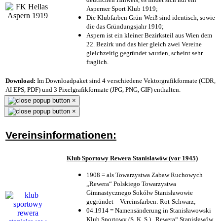
Asperner Sport Klub 1919
;
Die Klubfarben Grün-Weiß sind identisch, sowie
die das Gründungsjahr 1910
;
Aspern ist ein kleiner Bezirksteil aus Wien dem
22. Bezirk und das hier gleich zwei Vereine
gleichzeitig gegründet wurden, scheint sehr
fraglich.
Download:
Im Downloadpaket sind 4 verschiedene Vektorgrafikformate (CDR,
AI EPS, PDF) und 3 Pixelgrafikformate (JPG, PNG, GIF) enthalten.
×
×
Vereinsinformationen:
Klub Sportowy Rewera Stanisławów (vor 1945)
1908 = als Towarzystwa Zabaw Ruchowych
„Rewera“ Polskiego Towarzystwa
Gimnastycznego Sokółw Stanisławowie
gegründet – Vereinsfarben: Rot-Schwarz;
04.1914 = Namensänderung in Stanisławowski
Klub Sportowy (S. K. S.) „Rewera“ Stanisławów