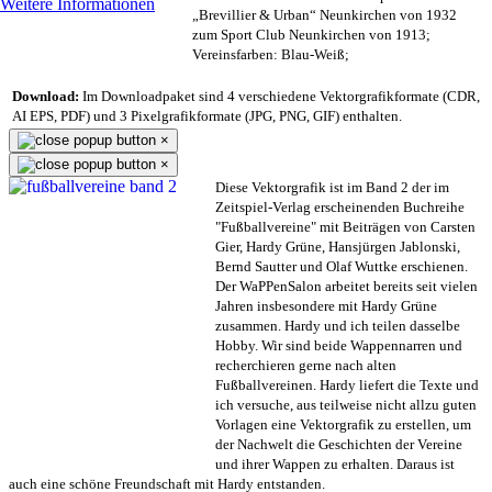
Weitere Informationen
„Brevillier & Urban“ Neunkirchen von 1932
zum Sport Club Neunkirchen von 1913;
Vereinsfarben: Blau-Weiß;
Download:
Im Downloadpaket sind 4 verschiedene Vektorgrafikformate (CDR,
AI EPS, PDF) und 3 Pixelgrafikformate (JPG, PNG, GIF) enthalten.
×
×
Diese Vektorgrafik ist im Band 2 der im
Zeitspiel-Verlag erscheinenden Buchreihe
"Fußballvereine" mit Beiträgen von Carsten
Gier, Hardy Grüne, Hansjürgen Jablonski,
Bernd Sautter und Olaf Wuttke erschienen.
Der WaPPenSalon arbeitet bereits seit vielen
Jahren insbesondere mit Hardy Grüne
zusammen. Hardy und ich teilen dasselbe
Hobby. Wir sind beide Wappennarren und
recherchieren gerne nach alten
Fußballvereinen. Hardy liefert die Texte und
ich versuche, aus teilweise nicht allzu guten
Vorlagen eine Vektorgrafik zu erstellen, um
der Nachwelt die Geschichten der Vereine
und ihrer Wappen zu erhalten. Daraus ist
auch eine schöne Freundschaft mit Hardy entstanden.