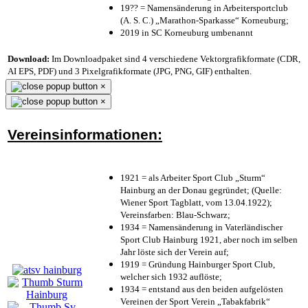
19?? = Namensänderung in Arbeitersportclub
(A. S. C.) „Marathon-Sparkasse“ Korneuburg;
2019 in SC Korneuburg umbenannt
Download:
Im Downloadpaket sind 4 verschiedene Vektorgrafikformate (CDR,
AI EPS, PDF) und 3 Pixelgrafikformate (JPG, PNG, GIF) enthalten.
×
×
Vereinsinformationen:
1921 = als Arbeiter Sport Club „Sturm“
Hainburg an der Donau gegründet; (Quelle:
Wiener Sport Tagblatt, vom 13.04.1922);
Vereinsfarben: Blau-Schwarz;
1934 = Namensänderung in Vaterländischer
Sport Club Hainburg 1921, aber noch im selben
Jahr löste sich der Verein auf;
1919 = Gründung Hainburger Sport Club,
welcher sich 1932 auflöste;
1934 = entstand aus den beiden aufgelösten
Vereinen der Sport Verein „Tabakfabrik“