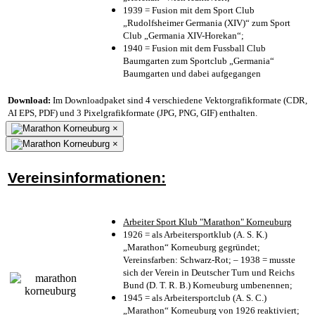
1939 = Fusion mit dem Sport Club
„Rudolfsheimer Germania (XIV)“ zum Sport
Club „Germania XIV-Horekan“;
1940 = Fusion mit dem Fussball Club
Baumgarten zum Sportclub „Germania“
Baumgarten und dabei aufgegangen
Download:
Im Downloadpaket sind 4 verschiedene Vektorgrafikformate (CDR,
AI EPS, PDF) und 3 Pixelgrafikformate (JPG, PNG, GIF) enthalten.
×
×
Vereinsinformationen:
Arbeiter Sport Klub "Marathon" Korneuburg
1926 = als Arbeitersportklub (A. S. K.)
„Marathon“ Korneuburg gegründet;
Vereinsfarben: Schwarz-Rot; – 1938 = musste
sich der Verein in Deutscher Turn und Reichs
Bund (D. T. R. B.) Korneuburg umbenennen;
1945 = als Arbeitersportclub (A. S. C.)
„Marathon“ Korneuburg von 1926 reaktiviert;