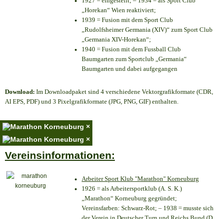
1927 = eingestellt; – 1934 = als Sport Club
„Horekan“ Wien reaktiviert;
1939 = Fusion mit dem Sport Club
„Rudolfsheimer Germania (XIV)“ zum Sport Club
„Germania XIV-Horekan“;
1940 = Fusion mit dem Fussball Club
Baumgarten zum Sportclub „Germania“
Baumgarten und dabei aufgegangen
Download:
Im Downloadpaket sind 4 verschiedene Vektorgrafikformate (CDR,
AI EPS, PDF) und 3 Pixelgrafikformate (JPG, PNG, GIF) enthalten.
×
×
Vereinsinformationen:
Arbeiter Sport Klub "Marathon" Korneuburg
1926 = als Arbeitersportklub (A. S. K.)
„Marathon“ Korneuburg gegründet;
Vereinsfarben: Schwarz-Rot; – 1938 = musste sich
der Verein in Deutscher Turn und Reichs Bund (D.