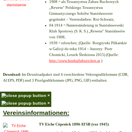
1908 = als Towarzystwa Zabaw Ruchowych
„Rewera“ Polskiego Towarzystwa
Gimnastycznego Sokółw Stanisławowie
gegründet – Vereinsfarben: Rot-Schwarz;
04.1914 = Namensänderung in Stanisławowski
Klub Sportowy (S. K. S.) „Rewera“ Stanisławów
von 1908;
1939 = erloschen; (Quelle: Rozgrywki Piłkarskie
w Galicji do roku 1914 – Autorzy: Piotr
Chomicki, Leszek Śledziona 2015) (Quelle:
http://www.fussballabzeichen.at
)
Download:
Im Downloadpaket sind 4 verschiedene Vektorgrafikformate (CDR,
AI EPS, PDF) und 3 Pixelgrafikformate (JPG, PNG, GIF) enthalten.
×
×
Vereinsinformationen:
TV Eiche Cöpenick 1896 ATSB (vor 1945)