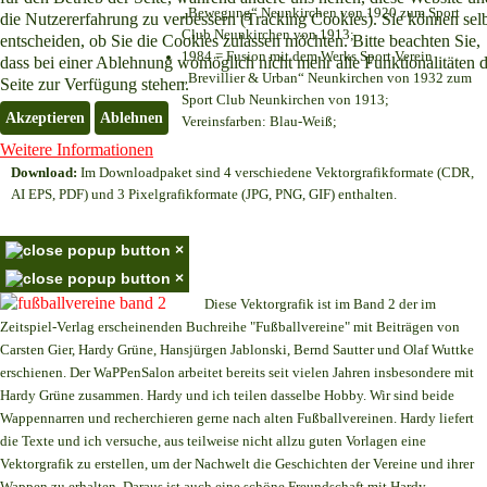
„Bewegung“ Neunkirchen von 1920 zum Sport
die Nutzererfahrung zu verbessern (Tracking Cookies). Sie können sel
Club Neunkirchen von 1913;
entscheiden, ob Sie die Cookies zulassen möchten. Bitte beachten Sie,
1984 = Fusion mit dem Werks Sport Verein
dass bei einer Ablehnung womöglich nicht mehr alle Funktionalitäten 
„Brevillier & Urban“ Neunkirchen von 1932 zum
Seite zur Verfügung stehen.
Sport Club Neunkirchen von 1913;
Akzeptieren
Ablehnen
Vereinsfarben: Blau-Weiß;
Weitere Informationen
Download:
Im Downloadpaket sind 4 verschiedene Vektorgrafikformate (CDR,
AI EPS, PDF) und 3 Pixelgrafikformate (JPG, PNG, GIF) enthalten.
×
×
Diese Vektorgrafik ist im Band 2 der im
Zeitspiel-Verlag erscheinenden Buchreihe "Fußballvereine" mit Beiträgen von
Carsten Gier, Hardy Grüne, Hansjürgen Jablonski, Bernd Sautter und Olaf Wuttke
erschienen. Der WaPPenSalon arbeitet bereits seit vielen Jahren insbesondere mit
Hardy Grüne zusammen. Hardy und ich teilen dasselbe Hobby. Wir sind beide
Wappennarren und recherchieren gerne nach alten Fußballvereinen. Hardy liefert
die Texte und ich versuche, aus teilweise nicht allzu guten Vorlagen eine
Vektorgrafik zu erstellen, um der Nachwelt die Geschichten der Vereine und ihrer
Wappen zu erhalten. Daraus ist auch eine schöne Freundschaft mit Hardy