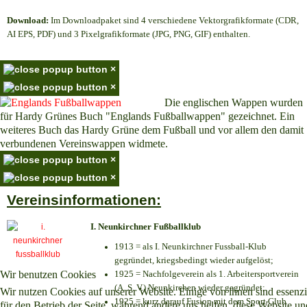
Download:
Im Downloadpaket sind 4 verschiedene Vektorgrafikformate (CDR,
AI EPS, PDF) und 3 Pixelgrafikformate (JPG, PNG, GIF) enthalten.
×
×
Die englischen Wappen wurden
für Hardy Grünes Buch "Englands Fußballwappen" gezeichnet. Ein
weiteres Buch das Hardy Grüne dem Fußball und vor allem den damit
verbundenen Vereinswappen widmete.
×
×
Vereinsinformationen:
I. Neunkirchner Fußballklub
1913 = als I. Neunkirchner Fussball-Klub
gegründet, kriegsbedingt wieder aufgelöst;
Wir benutzen Cookies
1925 = Nachfolgeverein als 1. Arbeitersportverein
(A. S. V.) Neunkirchen wieder gegründet;
Wir nutzen Cookies auf unserer Website. Einige von ihnen sind essenzi
1925 = kurz darauf Fusion mit dem Sport Club
für den Betrieb der Seite, während andere uns helfen, diese Website un