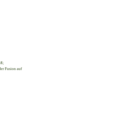
iß;
der Fusion auf