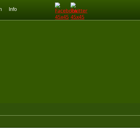
n
Info