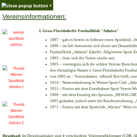
×
Vereinsinformationen:
I. Gross Floridsdorfer Fussballklub "Admira"
1897 – gab es bereits in Jedlesee einen Sportklub „S
1899 – im Juli fusionierte sich dieser mit Donaufelde
Fussballklub „Admira“ (Quelle: Allgemeine Sport Z
1903 – löste sich der Verein wieder auf;
1905 – vereinigten sich die wilden Vereine Bursche
den ehemaligen Namen I. Gross Floridsdorfer Fussb
von 1905 an – Vereinsfarben: offiziell Rot-Gelb, wu
1914 – Namensänderung in Wiener Sport Club „Admira
1951 – Fusion mit dem Eisenbahner Sport Verein W
1960 – mit dem Einstieg des Sponsors „NEWAG-NIOGA
1905 geändert, jedoch unter der Kurzbezeichnung „
1971 – Fusion mit dem Sportclub „Wacker“ Wien v
Download:
Im Downloadpaket sind 4 verschiedene Vektorgrafikformate (CDR, AI 