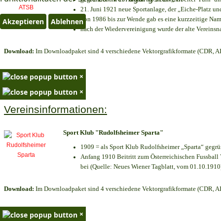
21. Juni 1921 neue Sportanlage, der „Eiche-Platz 
von 1986 bis zur Wende gab es eine kurzzeitige N
Akzeptieren
Ablehnen
nach der Wiedervereinigung wurde der alte Vereins
Download:
Im Downloadpaket sind 4 verschiedene Vektorgrafikformate (CDR, AI 
×
×
Vereinsinformationen:
Sport Klub "Rudolfsheimer Sparta"
1909 = als Sport Klub Rudolfsheimer „Sparta“ gegrü
Anfang 1910 Beitritt zum Österreichischen Fussball 
bei (Quelle: Neues Wiener Tagblatt, vom 01.10.1910
Download:
Im Downloadpaket sind 4 verschiedene Vektorgrafikformate (CDR, AI 
×