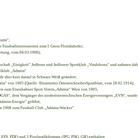
turm“;
r Fussballinteressierten zum I. Gross Floridsdorfer
;
eitung, vom 04.03.1900);
nschaft „Einigkeit“ Jedlesee und Jedleseer Sportklub „Vindobona“ und nahmen dab
allklub „Admira“
rde aber kurz darauf in Schwarz-Weiß geändert;
“ von 1905 (Quelle: Illustriertes ÖsterreichischesSportblatt, vom 28.02.1914);
ien zum Eisenbahner Sport Verein„Admira“ Wien von 1905;
S“, dem Vorgänger des niederösterreichischen Energieversorgers „EVN“, wurde d
Admira-Energie“ geführt;
on 1908 zum Fussball Club „Admira-Wacker“
EPS, PDF) und 3 Pixelgrafikformate (JPG, PNG, GIF) enthalten.