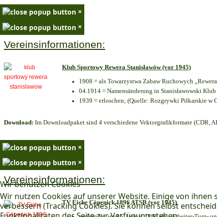
×
×
Vereinsinformationen:
Klub Sportowy Rewera Stanisławów (vor 1945)
1908 = als Towarzystwa Zabaw Ruchowych „Rewera“
04.1914 = Namensänderung in Stanisławowski Klub 
1939 = erloschen; (Quelle: Rozgrywki Piłkarskie w 
Download:
Im Downloadpaket sind 4 verschiedene Vektorgrafikformate (CDR, AI 
×
×
Vereinsinformationen:
Wir benutzen Cookies
Wir nutzen Cookies auf unserer Website. Einige von ihnen s
TV Eiche Cöpenick 1896 ATSB (vor 1945)
verbessern (Tracking Cookies). Sie können selbst entscheid
Funktionalitäten der Seite zur Verfügung stehen.
gegründet am 15. Januar 1896 als „Arbeiter-Turn- 