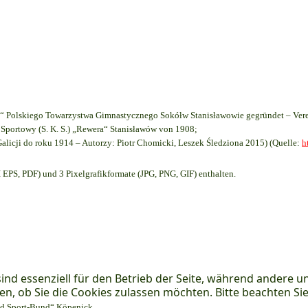
 Polskiego Towarzystwa Gimnastycznego Sokółw Stanisławowie gegründet – Vere
Sportowy (S. K. S.) „Rewera“ Stanisławów von 1908;
Galicji do roku 1914 – Autorzy: Piotr Chomicki, Leszek Śledziona 2015) (Quelle:
h
EPS, PDF) und 3 Pixelgrafikformate (JPG, PNG, GIF) enthalten.
ind essenziell für den Betrieb der Seite, während andere u
en, ob Sie die Cookies zulassen möchten. Bitte beachten Si
und Sport-Bund“ Köpenick