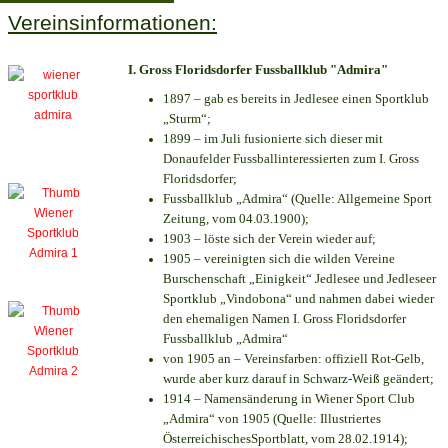
Vereinsinformationen:
I. Gross Floridsdorfer Fussballklub "Admira"
1897 – gab es bereits in Jedlesee einen Sportklub
„Sturm“;
1899 – im Juli fusionierte sich dieser mit
Donaufelder Fussballinteressierten zum I. Gross
Floridsdorfer
;
Fussballklub „Admira“ (Quelle: Allgemeine Sport
Zeitung, vom 04.03.1900);
1903 – löste sich der Verein wieder auf;
1905 – vereinigten sich die wilden Vereine
Burschenschaft „Einigkeit“ Jedlesee und Jedleseer
Sportklub „Vindobona“ und nahmen dabei wieder
den ehemaligen Namen I. Gross Floridsdorfer
Fussballklub „Admira“
von 1905 an – Vereinsfarben: offiziell Rot-Gelb,
wurde aber kurz darauf in Schwarz-Weiß geändert;
1914 – Namensänderung in Wiener Sport Club
„Admira“ von 1905 (Quelle: Illustriertes
ÖsterreichischesSportblatt, vom 28.02.1914);