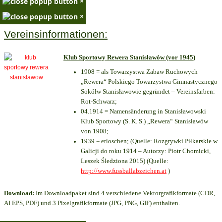
×
×
Vereinsinformationen:
Klub Sportowy Rewera Stanisławów (vor 1945)
1908 = als Towarzystwa Zabaw Ruchowych
„Rewera“ Polskiego Towarzystwa Gimnastycznego
Sokółw Stanisławowie gegründet – Vereinsfarben:
Rot-Schwarz;
04.1914 = Namensänderung in Stanisławowski
Klub Sportowy (S. K. S.) „Rewera“ Stanisławów
von 1908;
1939 = erloschen; (Quelle: Rozgrywki Piłkarskie w
Galicji do roku 1914 – Autorzy: Piotr Chomicki,
Leszek Śledziona 2015) (Quelle:
http://www.fussballabzeichen.at
)
Download:
Im Downloadpaket sind 4 verschiedene Vektorgrafikformate (CDR,
AI EPS, PDF) und 3 Pixelgrafikformate (JPG, PNG, GIF) enthalten.