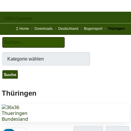
2404 Dateien
Home
Downloads
Deutschland
Bogensport
Thüringen
Thüringen