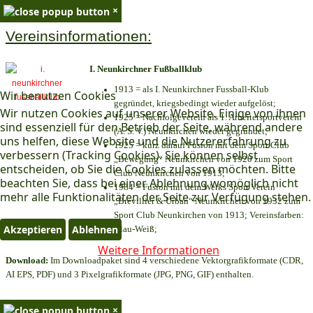
×
Vereinsinformationen:
I. Neunkirchner Fußballklub
1913 = als I. Neunkirchner Fussball-Klub
Wir benutzen Cookies
gegründet, kriegsbedingt wieder aufgelöst;
Wir nutzen Cookies auf unserer Website. Einige von ihnen
1925 = Nachfolgeverein als 1. Arbeitersportverein
sind essenziell für den Betrieb der Seite, während andere
(A. S. V.) Neunkirchen wieder gegründet;
uns helfen, diese Website und die Nutzererfahrung zu
1925 = kurz darauf Fusion mit dem Sport Club
verbessern (Tracking Cookies). Sie können selbst
„Bewegung“ Neunkirchen von 1920 zum Sport
entscheiden, ob Sie die Cookies zulassen möchten. Bitte
Club Neunkirchen von 1913;
beachten Sie, dass bei einer Ablehnung womöglich nicht
1984 = Fusion mit dem Werks Sport Verein
mehr alle Funktionalitäten der Seite zur Verfügung stehen.
„Brevillier & Urban“ Neunkirchen von 1932 zum
Sport Club Neunkirchen von 1913; Vereinsfarben:
Akzeptieren
Ablehnen
Blau-Weiß;
Weitere Informationen
Download:
Im Downloadpaket sind 4 verschiedene Vektorgrafikformate (CDR,
AI EPS, PDF) und 3 Pixelgrafikformate (JPG, PNG, GIF) enthalten.
×