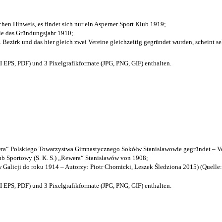
chen Hinweis, es findet sich nur ein Asperner Sport Klub 1919
;
die das Gründungsjahr 1910
;
. Bezirk und das hier gleich zwei Vereine gleichzeitig gegründet wurden, scheint seh
EPS, PDF) und 3 Pixelgrafikformate (JPG, PNG, GIF) enthalten.
a“ Polskiego Towarzystwa Gimnastycznego Sokółw Stanisławowie gegründet – Ve
b Sportowy (S. K. S.) „Rewera“ Stanisławów von 1908;
w Galicji do roku 1914 – Autorzy: Piotr Chomicki, Leszek Śledziona 2015) (Quelle
EPS, PDF) und 3 Pixelgrafikformate (JPG, PNG, GIF) enthalten.