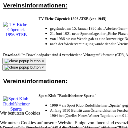
Vereinsinformationen:
TV Eiche Cöpenick 1896 ATSB (vor 1945)
gegründet am 15. Januar 1896 als „Arbeiter-Turn
21. Juni 1921 neue Sportanlage, der „Eiche-Plat
von 1986 bis zur Wende gab es eine kurzzeitige
nach der Wiedervereinigung wurde der alte Verei
Download:
Im Downloadpaket sind 4 verschiedene Vektorgrafikformate (CDR, AI 
×
×
Vereinsinformationen:
Sport Klub "Rudolfsheimer Sparta"
1909 = als Sport Klub Rudolfsheimer „Sparta“ geg
Anfang 1910 Beitritt zum Österreichischen Fussbal
Wir benutzen Cookies
1904 bei (Quelle: Neues Wiener Tagblatt, vom 01
Wir nutzen Cookies auf unserer Website. Einige von ihnen sind essenzi
Download:
Im Downloadpaket sind 4 verschiedene Vektorgrafikformate (CDR, AI 
können selbst entscheiden, ob Sie die Cookies zulassen möchten. Bitte