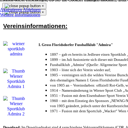
×
Akzeptieren
Ablehnen
×
Weitere Informationen
Vereinsinformationen:
I. Gross Floridsdorfer Fussballklub "Admira"
1897 – gab es bereits in Jedlesee einen Sportklub
1899 – im Juli fusionierte sich dieser mit Donaufel
Fussballklub „Admira“ (Quelle: Allgemeine Sport
1903 – löste sich der Verein wieder auf;
1905 – vereinigten sich die wilden Vereine Bursc
den ehemaligen Namen I. Gross Floridsdorfer Fus
von 1905 an – Vereinsfarben: offiziell Rot-Gelb, 
1914 – Namensänderung in Wiener Sport Club „Admi
1951 – Fusion mit dem Eisenbahner Sport Verein
1960 – mit dem Einstieg des Sponsors „NEWAG-NI
von 1905 geändert, jedoch unter der Kurzbezeich
1971 – Fusion mit dem Sportclub „Wacker“ Wien
Download:
Im Downloadpaket sind 4 verschiedene Vektorgrafikformate (CDR, AI 