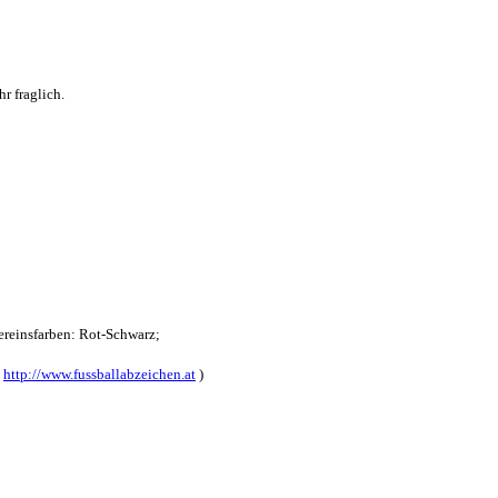
r fraglich.
reinsfarben: Rot-Schwarz;
:
http://www.fussballabzeichen.at
)