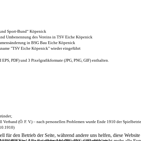
- und Sport-Bund“ Köpenick
z und Umbenennung des Vereins in TSV Eiche Köpenick
 Namensänderung in BSG Bau Eiche Köpenick
nsname "TSV Eiche Köpenick" wieder eingeführt
EPS, PDF) und 3 Pixelgrafikformate (JPG, PNG, GIF) enthalten.
ründet;
l Verband (Ö. F. V.) – nach personellen Problemen wurde Ende 1910 der Spielbetri
.10.1910)
ell für den Betrieb der Seite, während andere uns helfen, diese Websit
EPS, PDF) und 3 Pixelgrafikformate (JPG, PNG, GIF) enthalten.
 beachten Sie, dass bei einer Ablehnung womöglich nicht mehr alle Funk