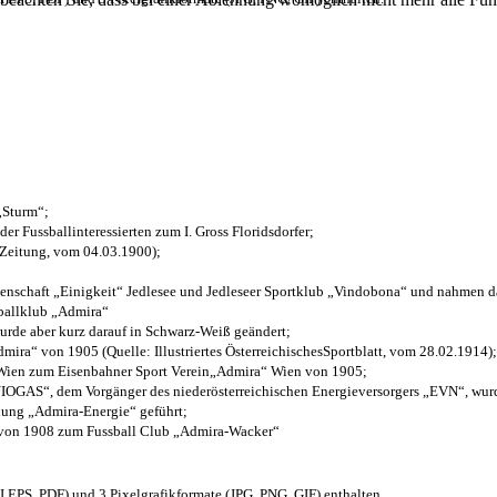
 „Sturm“;
der Fussballinteressierten zum I. Gross Floridsdorfer
;
 Zeitung, vom 04.03.1900);
henschaft „Einigkeit“ Jedlesee und Jedleseer Sportklub „Vindobona“ und nahmen d
sballklub „Admira“
wurde aber kurz darauf in Schwarz-Weiß geändert;
ra“ von 1905 (Quelle: Illustriertes ÖsterreichischesSportblatt, vom 28.02.1914);
 Wien zum Eisenbahner Sport Verein„Admira“ Wien von 1905;
OGAS“, dem Vorgänger des niederösterreichischen Energieversorgers „EVN“, wurde
nung „Admira-Energie“ geführt;
 von 1908 zum Fussball Club „Admira-Wacker“
EPS, PDF) und 3 Pixelgrafikformate (JPG, PNG, GIF) enthalten.