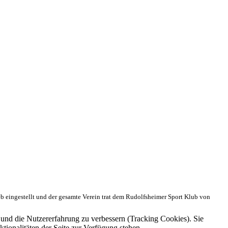
eb eingestellt und der gesamte Verein trat dem Rudolfsheimer Sport Klub von
e und die Nutzererfahrung zu verbessern (Tracking Cookies). Sie
tionalitäten der Seite zur Verfügung stehen.