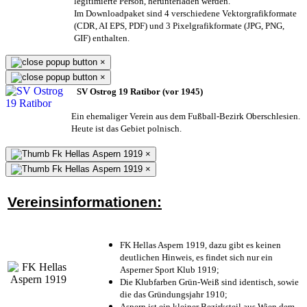
legitimierte Person,
herunterladen werden.
Im Downloadpaket sind 4 verschiedene Vektorgrafikformate
(CDR, AI EPS, PDF) und 3 Pixelgrafikformate (JPG, PNG,
GIF) enthalten.
×
×
SV Ostrog 19 Ratibor (vor 1945)
Ein ehemaliger Verein aus dem Fußball-Bezirk Oberschlesien.
Heute ist das Gebiet polnisch.
×
×
Vereinsinformationen:
FK Hellas Aspern 1919, dazu gibt es keinen
deutlichen Hinweis, es findet sich nur ein
Asperner Sport Klub 1919
;
Die Klubfarben Grün-Weiß sind identisch, sowie
die das Gründungsjahr 1910
;
Aspern ist ein kleiner Bezirksteil aus Wien dem