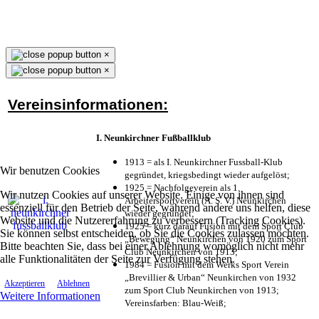
×
×
Vereinsinformationen:
I. Neunkirchner Fußballklub
1913 = als I. Neunkirchner Fussball-Klub
Wir benutzen Cookies
gegründet, kriegsbedingt wieder aufgelöst;
1925 = Nachfolgeverein als 1.
Wir nutzen Cookies auf unserer Website. Einige von ihnen sind
Arbeitersportverein (A. S. V.) Neunkirchen
essenziell für den Betrieb der Seite, während andere uns helfen, diese
wieder gegründet;
Website und die Nutzererfahrung zu verbessern (Tracking Cookies).
1925 = kurz darauf Fusion mit dem Sport Club
Sie können selbst entscheiden, ob Sie die Cookies zulassen möchten.
„Bewegung“ Neunkirchen von 1920 zum Sport
Bitte beachten Sie, dass bei einer Ablehnung womöglich nicht mehr
Club Neunkirchen von 1913;
alle Funktionalitäten der Seite zur Verfügung stehen.
1984 = Fusion mit dem Werks Sport Verein
„Brevillier & Urban“ Neunkirchen von 1932
Akzeptieren
Ablehnen
zum Sport Club Neunkirchen von 1913;
Weitere Informationen
Vereinsfarben: Blau-Weiß;