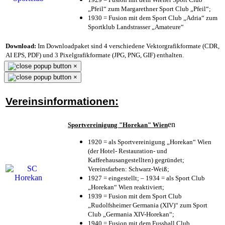
„Pfeil“ zum Margarethner Sport Club „Pfeil“;
1930 = Fusion mit dem Sport Club „Adria“ zum
Sportklub Landstrasser „Amateure“
Download:
Im Downloadpaket sind 4 verschiedene Vektorgrafikformate (CDR,
AI EPS, PDF) und 3 Pixelgrafikformate (JPG, PNG, GIF) enthalten.
×
×
Vereinsinformationen:
en
Sportvereinigung "Horekan" Wien
1920 = als Sportvereinigung „Horekan“ Wien
(der Hotel- Restauration- und
Kaffeehausangestellten) gegründet;
Vereinsfarben: Schwarz-Weiß;
1927 = eingestellt; – 1934 = als Sport Club
„Horekan“ Wien reaktiviert;
1939 = Fusion mit dem Sport Club
„Rudolfsheimer Germania (XIV)“ zum Sport
Club „Germania XIV-Horekan“;
1940 = Fusion mit dem Fussball Club