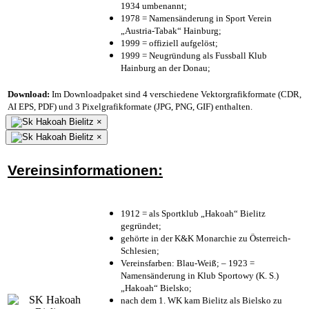
1934 umbenannt;
1978 = Namensänderung in Sport Verein
„Austria-Tabak“ Hainburg;
1999 = offiziell aufgelöst;
1999 = Neugründung als Fussball Klub
Hainburg an der Donau;
Download:
Im Downloadpaket sind 4 verschiedene Vektorgrafikformate (CDR,
AI EPS, PDF) und 3 Pixelgrafikformate (JPG, PNG, GIF) enthalten.
×
×
Vereinsinformationen:
1912 = als Sportklub „Hakoah“ Bielitz
gegründet;
gehörte in der K&K Monarchie zu Österreich-
Schlesien;
Vereinsfarben: Blau-Weiß; – 1923 =
Namensänderung in Klub Sportowy (K. S.)
„Hakoah“ Bielsko;
nach dem 1. WK kam Bielitz als Bielsko zu