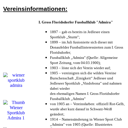
Vereinsinformationen:
I. Gross Floridsdorfer Fussballklub "Admira"
1897 – gab es bereits in Jedlesee einen
Sportklub „Sturm“;
1899 – im Juli fusionierte sich dieser mit
Donaufelder Fussballinteressierten zum I. Gross
Floridsdorfer
;
Fussballklub „Admira“ (Quelle: Allgemeine
Sport Zeitung, vom 04.03.1900);
1903 – löste sich der Verein wieder auf;
1905 – vereinigten sich die wilden Vereine
Burschenschaft „Einigkeit“ Jedlesee und
Jedleseer Sportklub „Vindobona“ und nahmen
dabei wieder
den ehemaligen Namen I. Gross Floridsdorfer
Fussballklub „Admira“
von 1905 an – Vereinsfarben: offiziell Rot-Gelb,
wurde aber kurz darauf in Schwarz-Weiß
geändert;
1914 – Namensänderung in Wiener Sport Club
„Admira“ von 1905 (Quelle: Illustriertes