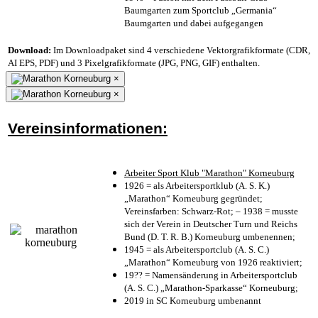
Baumgarten zum Sportclub „Germania“
Baumgarten und dabei aufgegangen
Download:
Im Downloadpaket sind 4 verschiedene Vektorgrafikformate (CDR,
AI EPS, PDF) und 3 Pixelgrafikformate (JPG, PNG, GIF) enthalten.
×
×
Vereinsinformationen:
Arbeiter Sport Klub "Marathon" Korneuburg
1926 = als Arbeitersportklub (A. S. K.)
„Marathon“ Korneuburg gegründet;
Vereinsfarben: Schwarz-Rot; – 1938 = musste
sich der Verein in Deutscher Turn und Reichs
Bund (D. T. R. B.) Korneuburg umbenennen;
1945 = als Arbeitersportclub (A. S. C.)
„Marathon“ Korneuburg von 1926 reaktiviert;
19?? = Namensänderung in Arbeitersportclub
(A. S. C.) „Marathon-Sparkasse“ Korneuburg;
2019 in SC Korneuburg umbenannt