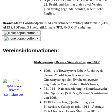
22. Bezirk und das hier gleich zwei Vereine
gleichzeitig gegründet wurden, scheint sehr
fraglich.
Download:
Im Downloadpaket sind 4 verschiedene Vektorgrafikformate (CDR,
AI EPS, PDF) und 3 Pixelgrafikformate (JPG, PNG, GIF) enthalten.
×
×
Vereinsinformationen:
Klub Sportowy Rewera Stanisławów (vor 1945)
1908 = als Towarzystwa Zabaw Ruchowych
„Rewera“ Polskiego Towarzystwa
Gimnastycznego Sokółw Stanisławowie
gegründet – Vereinsfarben: Rot-Schwarz;
04.1914 = Namensänderung in Stanisławowski
Klub Sportowy (S. K. S.) „Rewera“ Stanisławów
von 1908;
1939 = erloschen; (Quelle: Rozgrywki
Piłkarskie w Galicji do roku 1914 – Autorzy:
Piotr Chomicki, Leszek Śledziona 2015)