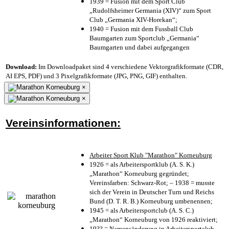
1939 = Fusion mit dem Sport Club
„Rudolfsheimer Germania (XIV)“ zum Sport
Club „Germania XIV-Horekan“;
1940 = Fusion mit dem Fussball Club
Baumgarten zum Sportclub „Germania“
Baumgarten und dabei aufgegangen
Download:
Im Downloadpaket sind 4 verschiedene Vektorgrafikformate (CDR,
AI EPS, PDF) und 3 Pixelgrafikformate (JPG, PNG, GIF) enthalten.
×
×
Vereinsinformationen:
Arbeiter Sport Klub "Marathon" Korneuburg
1926 = als Arbeitersportklub (A. S. K.)
„Marathon“ Korneuburg gegründet;
Vereinsfarben: Schwarz-Rot; – 1938 = musste
sich der Verein in Deutscher Turn und Reichs
Bund (D. T. R. B.) Korneuburg umbenennen;
1945 = als Arbeitersportclub (A. S. C.)
„Marathon“ Korneuburg von 1926 reaktiviert;
19?? = Namensänderung in Arbeitersportclub