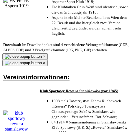
Asperner Sport Klub 1919
;
Die Klubfarben Grün-Weiß sind identisch, sowie
die das Gründungsjahr 1910
;
Aspern ist ein kleiner Bezirksteil aus Wien dem
22. Bezirk und das hier gleich zwei Vereine
gleichzeitig gegründet wurden, scheint sehr
fraglich.
Download:
Im Downloadpaket sind 4 verschiedene Vektorgrafikformate (CDR,
AI EPS, PDF) und 3 Pixelgrafikformate (JPG, PNG, GIF) enthalten.
×
×
Vereinsinformationen:
Klub Sportowy Rewera Stanisławów (vor 1945)
1908 = als Towarzystwa Zabaw Ruchowych
„Rewera“ Polskiego Towarzystwa
Gimnastycznego Sokółw Stanisławowie
gegründet – Vereinsfarben: Rot-Schwarz;
04.1914 = Namensänderung in Stanisławowski
Klub Sportowy (S. K. S.) „Rewera“ Stanisławów