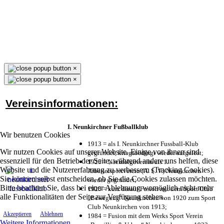
×
×
Vereinsinformationen:
I. Neunkirchner Fußballklub
Wir benutzen Cookies
1913 = als I. Neunkirchner Fussball-Klub
Wir nutzen Cookies auf unserer Website. Einige von ihnen sind
gegründet, kriegsbedingt wieder aufgelöst;
essenziell für den Betrieb der Seite, während andere uns helfen, diese
1925 = Nachfolgeverein als 1.
Website und die Nutzererfahrung zu verbessern (Tracking Cookies).
Arbeitersportverein (A. S. V.) Neunkirchen
Sie können selbst entscheiden, ob Sie die Cookies zulassen möchten.
wieder gegründet;
Bitte beachten Sie, dass bei einer Ablehnung womöglich nicht mehr
1925 = kurz darauf Fusion mit dem Sport Club
alle Funktionalitäten der Seite zur Verfügung stehen.
„Bewegung“ Neunkirchen von 1920 zum Sport
Club Neunkirchen von 1913;
Akzeptieren
Ablehnen
1984 = Fusion mit dem Werks Sport Verein
Weitere Informationen