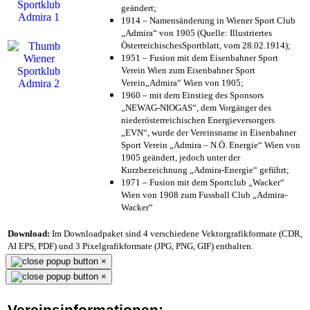
geändert;
1914 – Namensänderung in Wiener Sport Club
„Admira“ von 1905 (Quelle: Illustriertes
ÖsterreichischesSportblatt, vom 28.02.1914);
1951 – Fusion mit dem Eisenbahner Sport
Verein Wien zum Eisenbahner Sport
Verein„Admira“ Wien von 1905;
1960 – mit dem Einstieg des Sponsors
„NEWAG-NIOGAS“, dem Vorgänger des
niederösterreichischen Energieversorgers
„EVN“, wurde der Vereinsname in Eisenbahner
Sport Verein „Admira – N.Ö. Energie“ Wien von
1905 geändert, jedoch unter der
Kurzbezeichnung „Admira-Energie“ geführt;
1971 – Fusion mit dem Sportclub „Wacker“
Wien von 1908 zum Fussball Club „Admira-
Wacker“
Download:
Im Downloadpaket sind 4 verschiedene Vektorgrafikformate (CDR,
AI EPS, PDF) und 3 Pixelgrafikformate (JPG, PNG, GIF) enthalten.
×
×
Vereinsinformationen: