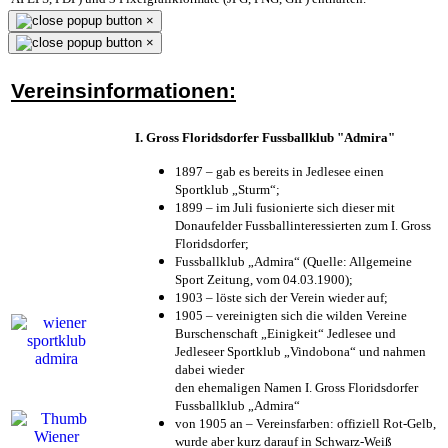
×
×
Vereinsinformationen:
I. Gross Floridsdorfer Fussballklub "Admira"
1897 – gab es bereits in Jedlesee einen
Sportklub „Sturm“;
1899 – im Juli fusionierte sich dieser mit
Donaufelder Fussballinteressierten zum I. Gross
Floridsdorfer
;
Fussballklub „Admira“ (Quelle: Allgemeine
Sport Zeitung, vom 04.03.1900);
1903 – löste sich der Verein wieder auf;
1905 – vereinigten sich die wilden Vereine
Burschenschaft „Einigkeit“ Jedlesee und
Jedleseer Sportklub „Vindobona“ und nahmen
dabei wieder
den ehemaligen Namen I. Gross Floridsdorfer
Fussballklub „Admira“
von 1905 an – Vereinsfarben: offiziell Rot-Gelb,
wurde aber kurz darauf in Schwarz-Weiß