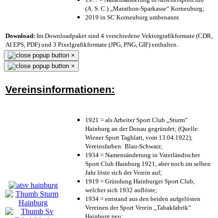
(A. S. C.) „Marathon-Sparkasse“ Korneuburg;
2019 in SC Korneuburg umbenannt
Download:
Im Downloadpaket sind 4 verschiedene Vektorgrafikformate (CDR,
AI EPS, PDF) und 3 Pixelgrafikformate (JPG, PNG, GIF) enthalten.
×
×
Vereinsinformationen:
1921 = als Arbeiter Sport Club „Sturm“
Hainburg an der Donau gegründet; (Quelle:
Wiener Sport Tagblatt, vom 13.04.1922);
Vereinsfarben: Blau-Schwarz;
1934 = Namensänderung in Vaterländischer
Sport Club Hainburg 1921, aber noch im selben
Jahr löste sich der Verein auf;
1919 = Gründung Hainburger Sport Club,
welcher sich 1932 auflöste;
1934 = entstand aus den beiden aufgelösten
Vereinen der Sport Verein „Tabakfabrik“
Hainburg neu;