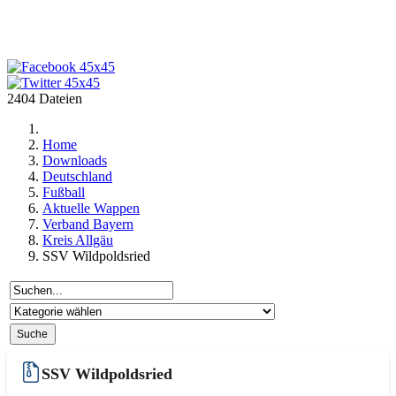
2404 Dateien
Home
Downloads
Deutschland
Fußball
Aktuelle Wappen
Verband Bayern
Kreis Allgäu
SSV Wildpoldsried
SSV Wildpoldsried