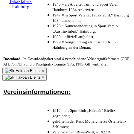
1945 = als Arbeiter Turn und Sport Verein
Hainburg 1934 reaktiviert;
1947 = in Sport Verein „Tabakfabrik“ Hainburg
1934 umbenannt;
1978 = Namensänderung in Sport Verein
„Austria-Tabak“ Hainburg;
1999 = offiziell aufgelöst;
1999 = Neugründung als Fussball Klub
Hainburg an der Donau;
Download:
Im Downloadpaket sind 4 verschiedene Vektorgrafikformate (CDR,
AI EPS, PDF) und 3 Pixelgrafikformate (JPG, PNG, GIF) enthalten.
×
×
Vereinsinformationen:
1912 = als Sportklub „Hakoah“ Bielitz
gegründet;
gehörte in der K&K Monarchie zu Österreich-
Schlesien;
Vereinsfarben: Blau-Weiß; – 1923 =