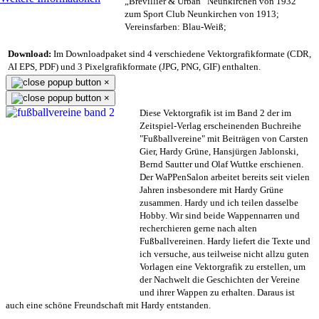
„Brevillier & Urban“ Neunkirchen von 1932
zum Sport Club Neunkirchen von 1913;
Vereinsfarben: Blau-Weiß;
Download:
Im Downloadpaket sind 4 verschiedene Vektorgrafikformate (CDR,
AI EPS, PDF) und 3 Pixelgrafikformate (JPG, PNG, GIF) enthalten.
×
×
Diese Vektorgrafik ist im Band 2 der im
Zeitspiel-Verlag erscheinenden Buchreihe
"Fußballvereine" mit Beiträgen von Carsten
Gier, Hardy Grüne, Hansjürgen Jablonski,
Bernd Sautter und Olaf Wuttke erschienen.
Der WaPPenSalon arbeitet bereits seit vielen
Jahren insbesondere mit Hardy Grüne
zusammen. Hardy und ich teilen dasselbe
Hobby. Wir sind beide Wappennarren und
recherchieren gerne nach alten
Fußballvereinen. Hardy liefert die Texte und
ich versuche, aus teilweise nicht allzu guten
Vorlagen eine Vektorgrafik zu erstellen, um
der Nachwelt die Geschichten der Vereine
und ihrer Wappen zu erhalten. Daraus ist
auch eine schöne Freundschaft mit Hardy entstanden.