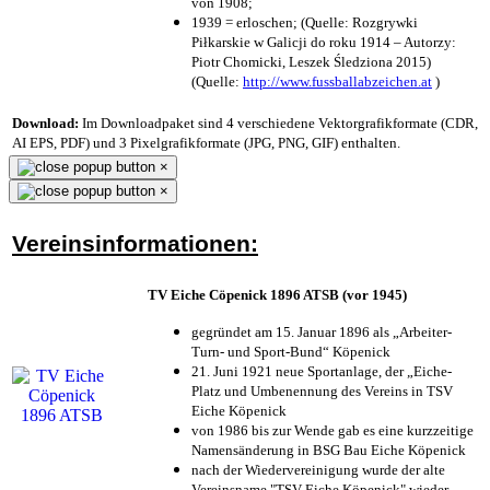
von 1908;
1939 = erloschen; (Quelle: Rozgrywki
Piłkarskie w Galicji do roku 1914 – Autorzy:
Piotr Chomicki, Leszek Śledziona 2015)
(Quelle:
http://www.fussballabzeichen.at
)
Download:
Im Downloadpaket sind 4 verschiedene Vektorgrafikformate (CDR,
AI EPS, PDF) und 3 Pixelgrafikformate (JPG, PNG, GIF) enthalten.
×
×
Vereinsinformationen:
TV Eiche Cöpenick 1896 ATSB (vor 1945)
gegründet am 15. Januar 1896 als „Arbeiter-
Turn- und Sport-Bund“ Köpenick
21. Juni 1921 neue Sportanlage, der „Eiche-
Platz und Umbenennung des Vereins in TSV
Eiche Köpenick
von 1986 bis zur Wende gab es eine kurzzeitige
Namensänderung in BSG Bau Eiche Köpenick
nach der Wiedervereinigung wurde der alte
Vereinsname "TSV Eiche Köpenick" wieder