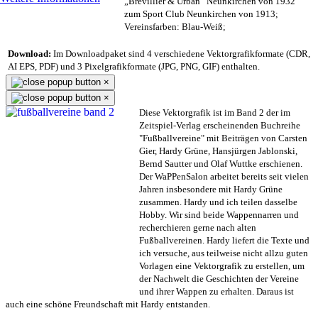
„Brevillier & Urban“ Neunkirchen von 1932
zum Sport Club Neunkirchen von 1913;
Vereinsfarben: Blau-Weiß;
Download:
Im Downloadpaket sind 4 verschiedene Vektorgrafikformate (CDR,
AI EPS, PDF) und 3 Pixelgrafikformate (JPG, PNG, GIF) enthalten.
×
×
Diese Vektorgrafik ist im Band 2 der im
Zeitspiel-Verlag erscheinenden Buchreihe
"Fußballvereine" mit Beiträgen von Carsten
Gier, Hardy Grüne, Hansjürgen Jablonski,
Bernd Sautter und Olaf Wuttke erschienen.
Der WaPPenSalon arbeitet bereits seit vielen
Jahren insbesondere mit Hardy Grüne
zusammen. Hardy und ich teilen dasselbe
Hobby. Wir sind beide Wappennarren und
recherchieren gerne nach alten
Fußballvereinen. Hardy liefert die Texte und
ich versuche, aus teilweise nicht allzu guten
Vorlagen eine Vektorgrafik zu erstellen, um
der Nachwelt die Geschichten der Vereine
und ihrer Wappen zu erhalten. Daraus ist
auch eine schöne Freundschaft mit Hardy entstanden.