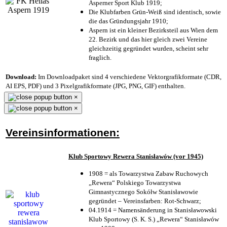
Asperner Sport Klub 1919
;
Die Klubfarben Grün-Weiß sind identisch, sowie
die das Gründungsjahr 1910
;
Aspern ist ein kleiner Bezirksteil aus Wien dem
22. Bezirk und das hier gleich zwei Vereine
gleichzeitig gegründet wurden, scheint sehr
fraglich.
Download:
Im Downloadpaket sind 4 verschiedene Vektorgrafikformate (CDR,
AI EPS, PDF) und 3 Pixelgrafikformate (JPG, PNG, GIF) enthalten.
×
×
Vereinsinformationen:
Klub Sportowy Rewera Stanisławów (vor 1945)
1908 = als Towarzystwa Zabaw Ruchowych
„Rewera“ Polskiego Towarzystwa
Gimnastycznego Sokółw Stanisławowie
gegründet – Vereinsfarben: Rot-Schwarz;
04.1914 = Namensänderung in Stanisławowski
Klub Sportowy (S. K. S.) „Rewera“ Stanisławów