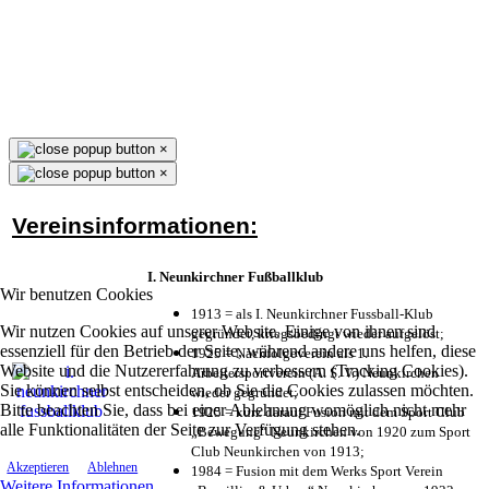
×
×
Vereinsinformationen:
I. Neunkirchner Fußballklub
Wir benutzen Cookies
1913 = als I. Neunkirchner Fussball-Klub
Wir nutzen Cookies auf unserer Website. Einige von ihnen sind
gegründet, kriegsbedingt wieder aufgelöst;
essenziell für den Betrieb der Seite, während andere uns helfen, diese
1925 = Nachfolgeverein als 1.
Website und die Nutzererfahrung zu verbessern (Tracking Cookies).
Arbeitersportverein (A. S. V.) Neunkirchen
Sie können selbst entscheiden, ob Sie die Cookies zulassen möchten.
wieder gegründet;
Bitte beachten Sie, dass bei einer Ablehnung womöglich nicht mehr
1925 = kurz darauf Fusion mit dem Sport Club
alle Funktionalitäten der Seite zur Verfügung stehen.
„Bewegung“ Neunkirchen von 1920 zum Sport
Club Neunkirchen von 1913;
Akzeptieren
Ablehnen
1984 = Fusion mit dem Werks Sport Verein
Weitere Informationen