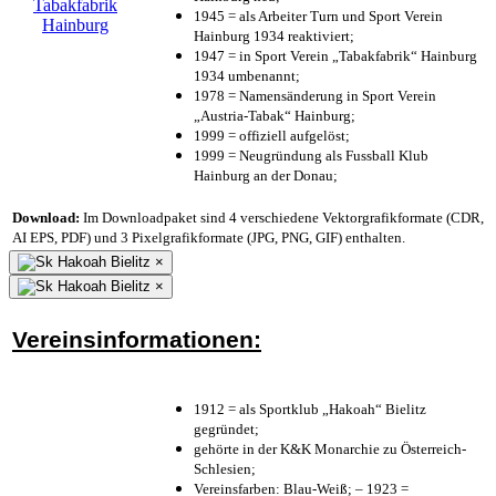
1945 = als Arbeiter Turn und Sport Verein
Hainburg 1934 reaktiviert;
1947 = in Sport Verein „Tabakfabrik“ Hainburg
1934 umbenannt;
1978 = Namensänderung in Sport Verein
„Austria-Tabak“ Hainburg;
1999 = offiziell aufgelöst;
1999 = Neugründung als Fussball Klub
Hainburg an der Donau;
Download:
Im Downloadpaket sind 4 verschiedene Vektorgrafikformate (CDR,
AI EPS, PDF) und 3 Pixelgrafikformate (JPG, PNG, GIF) enthalten.
×
×
Vereinsinformationen:
1912 = als Sportklub „Hakoah“ Bielitz
gegründet;
gehörte in der K&K Monarchie zu Österreich-
Schlesien;
Vereinsfarben: Blau-Weiß; – 1923 =