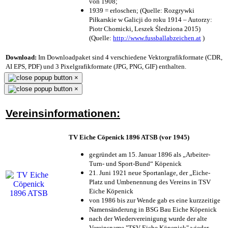
von 1908;
1939 = erloschen; (Quelle: Rozgrywki
Piłkarskie w Galicji do roku 1914 – Autorzy:
Piotr Chomicki, Leszek Śledziona 2015)
(Quelle:
http://www.fussballabzeichen.at
)
Download:
Im Downloadpaket sind 4 verschiedene Vektorgrafikformate (CDR,
AI EPS, PDF) und 3 Pixelgrafikformate (JPG, PNG, GIF) enthalten.
×
×
Vereinsinformationen:
TV Eiche Cöpenick 1896 ATSB (vor 1945)
gegründet am 15. Januar 1896 als „Arbeiter-
Turn- und Sport-Bund“ Köpenick
21. Juni 1921 neue Sportanlage, der „Eiche-
Platz und Umbenennung des Vereins in TSV
Eiche Köpenick
von 1986 bis zur Wende gab es eine kurzzeitige
Namensänderung in BSG Bau Eiche Köpenick
nach der Wiedervereinigung wurde der alte
Vereinsname "TSV Eiche Köpenick" wieder