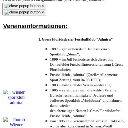
×
×
Vereinsinformationen:
I. Gross Floridsdorfer Fussballklub "Admira"
1897 – gab es bereits in Jedlesee einen
Sportklub „Sturm“;
1899 – im Juli fusionierte sich dieser mit
Donaufelder Fussballinteressierten zum I. Gross
Floridsdorfer
;
Fussballklub „Admira“ (Quelle: Allgemeine
Sport Zeitung, vom 04.03.1900);
1903 – löste sich der Verein wieder auf;
1905 – vereinigten sich die wilden Vereine
Burschenschaft „Einigkeit“ Jedlesee und
Jedleseer Sportklub „Vindobona“ und nahmen
dabei wieder
den ehemaligen Namen I. Gross Floridsdorfer
Fussballklub „Admira“
von 1905 an – Vereinsfarben: offiziell Rot-Gelb,
wurde aber kurz darauf in Schwarz-Weiß