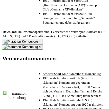
1939 = Fusion mit dem Sport Club
„Rudolfsheimer Germania (XIV)“ zum Sport
Club „Germania XIV-Horekan“;
1940 = Fusion mit dem Fussball Club
Baumgarten zum Sportclub „Germania“
Baumgarten und dabei aufgegangen
Download:
Im Downloadpaket sind 4 verschiedene Vektorgrafikformate (CDR,
AI EPS, PDF) und 3 Pixelgrafikformate (JPG, PNG, GIF) enthalten.
×
×
Vereinsinformationen:
Arbeiter Sport Klub "Marathon" Korneuburg
1926 = als Arbeitersportklub (A. S. K.)
„Marathon“ Korneuburg gegründet;
Vereinsfarben: Schwarz-Rot; – 1938 = musste
sich der Verein in Deutscher Turn und Reichs
Bund (D. T. R. B.) Korneuburg umbenennen;
1945 = als Arbeitersportclub (A. S. C.)
„Marathon“ Korneuburg von 1926 reaktiviert;
19?? = Namensänderung in Arbeitersportclub