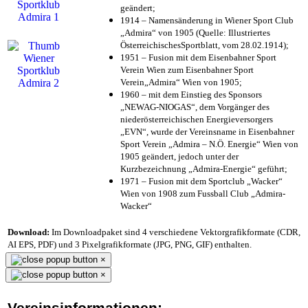
geändert;
1914 – Namensänderung in Wiener Sport Club
„Admira“ von 1905 (Quelle: Illustriertes
ÖsterreichischesSportblatt, vom 28.02.1914);
1951 – Fusion mit dem Eisenbahner Sport
Verein Wien zum Eisenbahner Sport
Verein„Admira“ Wien von 1905;
1960 – mit dem Einstieg des Sponsors
„NEWAG-NIOGAS“, dem Vorgänger des
niederösterreichischen Energieversorgers
„EVN“, wurde der Vereinsname in Eisenbahner
Sport Verein „Admira – N.Ö. Energie“ Wien von
1905 geändert, jedoch unter der
Kurzbezeichnung „Admira-Energie“ geführt;
1971 – Fusion mit dem Sportclub „Wacker“
Wien von 1908 zum Fussball Club „Admira-
Wacker“
Download:
Im Downloadpaket sind 4 verschiedene Vektorgrafikformate (CDR,
AI EPS, PDF) und 3 Pixelgrafikformate (JPG, PNG, GIF) enthalten.
×
×
Vereinsinformationen: