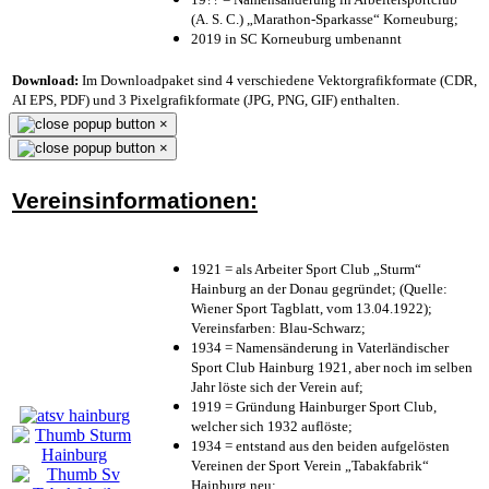
(A. S. C.) „Marathon-Sparkasse“ Korneuburg;
2019 in SC Korneuburg umbenannt
Download:
Im Downloadpaket sind 4 verschiedene Vektorgrafikformate (CDR,
AI EPS, PDF) und 3 Pixelgrafikformate (JPG, PNG, GIF) enthalten.
×
×
Vereinsinformationen:
1921 = als Arbeiter Sport Club „Sturm“
Hainburg an der Donau gegründet; (Quelle:
Wiener Sport Tagblatt, vom 13.04.1922);
Vereinsfarben: Blau-Schwarz;
1934 = Namensänderung in Vaterländischer
Sport Club Hainburg 1921, aber noch im selben
Jahr löste sich der Verein auf;
1919 = Gründung Hainburger Sport Club,
welcher sich 1932 auflöste;
1934 = entstand aus den beiden aufgelösten
Vereinen der Sport Verein „Tabakfabrik“
Hainburg neu;