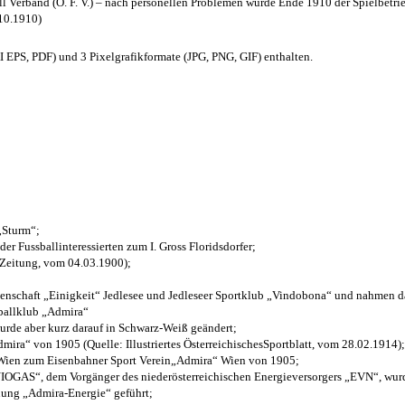
l Verband (Ö. F. V.) – nach personellen Problemen wurde Ende 1910 der Spielbetri
.10.1910)
EPS, PDF) und 3 Pixelgrafikformate (JPG, PNG, GIF) enthalten.
 „Sturm“;
der Fussballinteressierten zum I. Gross Floridsdorfer
;
 Zeitung, vom 04.03.1900);
henschaft „Einigkeit“ Jedlesee und Jedleseer Sportklub „Vindobona“ und nahmen d
sballklub „Admira“
wurde aber kurz darauf in Schwarz-Weiß geändert;
ra“ von 1905 (Quelle: Illustriertes ÖsterreichischesSportblatt, vom 28.02.1914);
 Wien zum Eisenbahner Sport Verein„Admira“ Wien von 1905;
OGAS“, dem Vorgänger des niederösterreichischen Energieversorgers „EVN“, wurde
nung „Admira-Energie“ geführt;