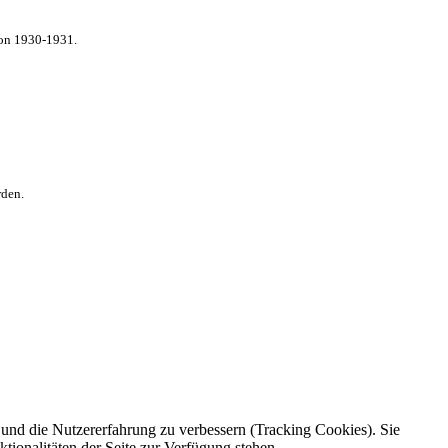
von 1930-1931.
rden.
e und die Nutzererfahrung zu verbessern (Tracking Cookies). Sie
tionalitäten der Seite zur Verfügung stehen.