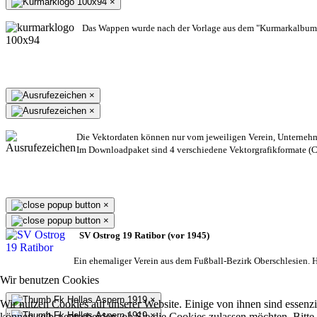
×
Das Wappen wurde nach der Vorlage aus dem "Kurmarkalbum"
×
×
Die Vektordaten können nur vom jeweiligen Verein, Unterneh
Im Downloadpaket sind 4 verschiedene Vektorgrafikformate (CD
×
×
SV Ostrog 19 Ratibor (vor 1945)
Ein ehemaliger Verein aus dem Fußball-Bezirk Oberschlesien. He
Wir benutzen Cookies
×
Wir nutzen Cookies auf unserer Website. Einige von ihnen sind essenzi
×
können selbst entscheiden, ob Sie die Cookies zulassen möchten. Bitte