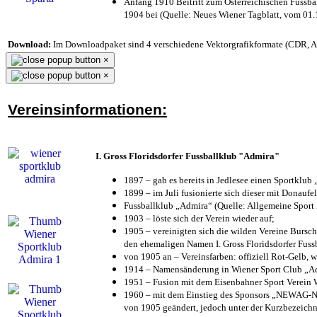
Anfang 1910 Beitritt zum Österreichischen Fussbal
1904 bei (Quelle: Neues Wiener Tagblatt, vom 01
Download:
Im Downloadpaket sind 4 verschiedene Vektorgrafikformate (CDR, AI 
×
×
Vereinsinformationen:
I. Gross Floridsdorfer Fussballklub "Admira"
1897 – gab es bereits in Jedlesee einen Sportklub
1899 – im Juli fusionierte sich dieser mit Donaufel
Fussballklub „Admira“ (Quelle: Allgemeine Sport
1903 – löste sich der Verein wieder auf;
1905 – vereinigten sich die wilden Vereine Bursc
den ehemaligen Namen I. Gross Floridsdorfer Fus
von 1905 an – Vereinsfarben: offiziell Rot-Gelb, 
1914 – Namensänderung in Wiener Sport Club „Admi
1951 – Fusion mit dem Eisenbahner Sport Verein
1960 – mit dem Einstieg des Sponsors „NEWAG-NI
von 1905 geändert, jedoch unter der Kurzbezeich