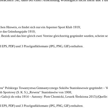
chen Hinweis, es findet sich nur ein Asperner Sport Klub 1919
;
die das Gründungsjahr 1910
;
. Bezirk und das hier gleich zwei Vereine gleichzeitig gegründet wurden, scheint seh
EPS, PDF) und 3 Pixelgrafikformate (JPG, PNG, GIF) enthalten.
a“ Polskiego Towarzystwa Gimnastycznego Sokółw Stanisławowie gegründet – Ve
b Sportowy (S. K. S.) „Rewera“ Stanisławów von 1908;
w Galicji do roku 1914 – Autorzy: Piotr Chomicki, Leszek Śledziona 2015) (Quelle
EPS, PDF) und 3 Pixelgrafikformate (JPG, PNG, GIF) enthalten.