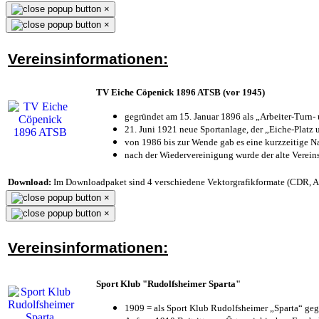
×
×
Vereinsinformationen:
TV Eiche Cöpenick 1896 ATSB (vor 1945)
gegründet am 15. Januar 1896 als „Arbeiter-Turn
21. Juni 1921 neue Sportanlage, der „Eiche-Plat
von 1986 bis zur Wende gab es eine kurzzeitige
nach der Wiedervereinigung wurde der alte Verei
Download:
Im Downloadpaket sind 4 verschiedene Vektorgrafikformate (CDR, AI 
×
×
Vereinsinformationen:
Sport Klub "Rudolfsheimer Sparta"
1909 = als Sport Klub Rudolfsheimer „Sparta“ geg