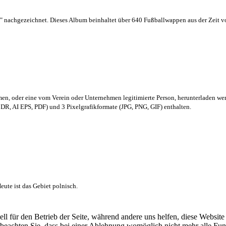
 nachgezeichnet. Dieses Album beinhaltet über 640 Fußballwappen aus der Zeit 
men,
oder eine vom Verein oder Unternehmen legitimierte Person,
herunterladen we
R, AI EPS, PDF) und 3 Pixelgrafikformate (JPG, PNG, GIF) enthalten.
ute ist das Gebiet polnisch.
ell für den Betrieb der Seite, während andere uns helfen, diese Websit
 beachten Sie, dass bei einer Ablehnung womöglich nicht mehr alle Funk