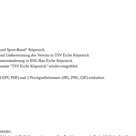
- und Sport-Bund“ Köpenick
z und Umbenennung des Vereins in TSV Eiche Köpenick
 Namensänderung in BSG Bau Eiche Köpenick
nsname "TSV Eiche Köpenick" wieder eingeführt
EPS, PDF) und 3 Pixelgrafikformate (JPG, PNG, GIF) enthalten.
ründet;