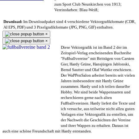
zum Sport Club Neunkirchen von 1913;
Vereinsfarben: Blau-Weiß;
Download:
Im Downloadpaket sind 4 verschiedene Vektorgrafikformate (CDR,
AI EPS, PDF) und 3 Pixelgrafikformate (JPG, PNG, GIF) enthalten.
×
×
Diese Vektorgrafik ist im Band 2 der im
Zeitspiel-Verlag erscheinenden Buchreihe
"Fußballvereine" mit Beiträgen von Carsten
Gier, Hardy Grüne, Hansjürgen Jablonski,
Bernd Sautter und Olaf Wuttke erschienen.
Der WaPPenSalon arbeitet bereits seit vielen
Jahren insbesondere mit Hardy Grüne
zusammen. Hardy und ich teilen dasselbe
Hobby. Wir sind beide Wappennarren und
recherchieren gerne nach alten
Fußballvereinen. Hardy liefert die Texte und
ich versuche, aus teilweise nicht allzu guten
Vorlagen eine Vektorgrafik zu erstellen, um
der Nachwelt die Geschichten der Vereine
und ihrer Wappen zu erhalten. Daraus ist
auch eine schöne Freundschaft mit Hardy entstanden.