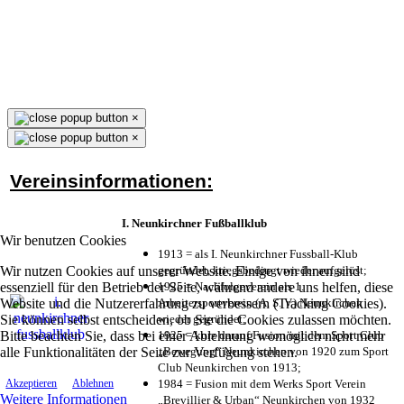
×
×
Vereinsinformationen:
I. Neunkirchner Fußballklub
Wir benutzen Cookies
1913 = als I. Neunkirchner Fussball-Klub
Wir nutzen Cookies auf unserer Website. Einige von ihnen sind
gegründet, kriegsbedingt wieder aufgelöst;
essenziell für den Betrieb der Seite, während andere uns helfen, diese
1925 = Nachfolgeverein als 1.
Website und die Nutzererfahrung zu verbessern (Tracking Cookies).
Arbeitersportverein (A. S. V.) Neunkirchen
Sie können selbst entscheiden, ob Sie die Cookies zulassen möchten.
wieder gegründet;
Bitte beachten Sie, dass bei einer Ablehnung womöglich nicht mehr
1925 = kurz darauf Fusion mit dem Sport Club
alle Funktionalitäten der Seite zur Verfügung stehen.
„Bewegung“ Neunkirchen von 1920 zum Sport
Club Neunkirchen von 1913;
1984 = Fusion mit dem Werks Sport Verein
Akzeptieren
Ablehnen
Weitere Informationen
„Brevillier & Urban“ Neunkirchen von 1932