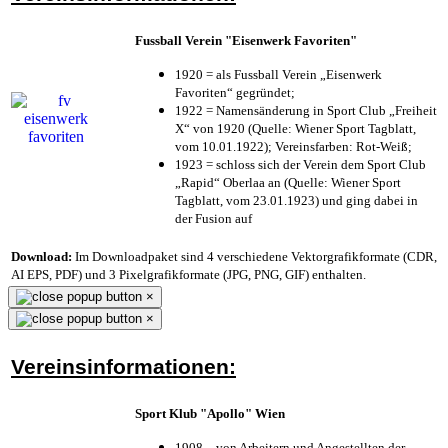
Fussball Verein "Eisenwerk Favoriten"
1920 = als Fussball Verein „Eisenwerk
Favoriten“ gegründet;
1922 = Namensänderung in Sport Club „Freiheit
X“ von 1920 (Quelle: Wiener Sport Tagblatt,
vom 10.01.1922); Vereinsfarben: Rot-Weiß;
1923 = schloss sich der Verein dem Sport Club
„Rapid“ Oberlaa an (Quelle: Wiener Sport
Tagblatt, vom 23.01.1923) und ging dabei in
der Fusion auf
Download:
Im Downloadpaket sind 4 verschiedene Vektorgrafikformate (CDR,
AI EPS, PDF) und 3 Pixelgrafikformate (JPG, PNG, GIF) enthalten.
×
×
Vereinsinformationen:
Sport Klub "Apollo" Wien
1908 – von Arbeitern und Angestellten der