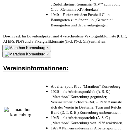
„Rudolfsheimer Germania (XIV)“ zum Sport
Club „Germania XIV-Horekan“;
1940 = Fusion mit dem Fussball Club
Baumgarten zum Sportclub „Germania“
Baumgarten und dabei aufgegangen
Download:
Im Downloadpaket sind 4 verschiedene Vektorgrafikformate (CDR,
AI EPS, PDF) und 3 Pixelgrafikformate (JPG, PNG, GIF) enthalten.
×
×
Vereinsinformationen:
Arbeiter Sport Klub "Marathon" Korneuburg
1926 = als Arbeitersportklub (A. S. K.)
„Marathon“ Korneuburg gegründet;
Vereinsfarben: Schwarz-Rot; – 1938 = musste
sich der Verein in Deutscher Turn und Reichs
Bund (D. T. R. B.) Korneuburg umbenennen;
1945 = als Arbeitersportclub (A. S. C.)
„Marathon“ Korneuburg von 1926 reaktiviert;
19?? = Namensänderung in Arbeitersportclub