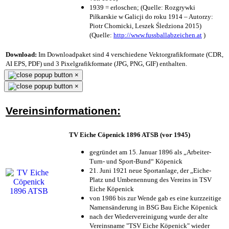
1939 = erloschen; (Quelle: Rozgrywki
Piłkarskie w Galicji do roku 1914 – Autorzy:
Piotr Chomicki, Leszek Śledziona 2015)
(Quelle:
http://www.fussballabzeichen.at
)
Download:
Im Downloadpaket sind 4 verschiedene Vektorgrafikformate (CDR,
AI EPS, PDF) und 3 Pixelgrafikformate (JPG, PNG, GIF) enthalten.
×
×
Vereinsinformationen:
TV Eiche Cöpenick 1896 ATSB (vor 1945)
gegründet am 15. Januar 1896 als „Arbeiter-
Turn- und Sport-Bund“ Köpenick
21. Juni 1921 neue Sportanlage, der „Eiche-
Platz und Umbenennung des Vereins in TSV
Eiche Köpenick
von 1986 bis zur Wende gab es eine kurzzeitige
Namensänderung in BSG Bau Eiche Köpenick
nach der Wiedervereinigung wurde der alte
Vereinsname "TSV Eiche Köpenick" wieder