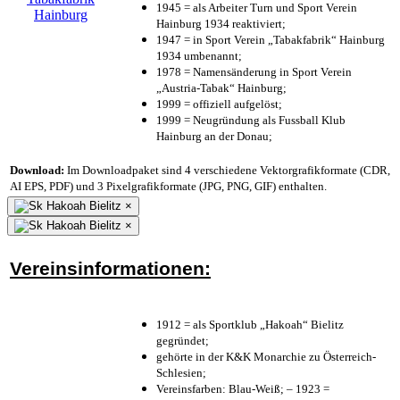
1945 = als Arbeiter Turn und Sport Verein
Hainburg 1934 reaktiviert;
1947 = in Sport Verein „Tabakfabrik“ Hainburg
1934 umbenannt;
1978 = Namensänderung in Sport Verein
„Austria-Tabak“ Hainburg;
1999 = offiziell aufgelöst;
1999 = Neugründung als Fussball Klub
Hainburg an der Donau;
Download:
Im Downloadpaket sind 4 verschiedene Vektorgrafikformate (CDR,
AI EPS, PDF) und 3 Pixelgrafikformate (JPG, PNG, GIF) enthalten.
×
×
Vereinsinformationen:
1912 = als Sportklub „Hakoah“ Bielitz
gegründet;
gehörte in der K&K Monarchie zu Österreich-
Schlesien;
Vereinsfarben: Blau-Weiß; – 1923 =