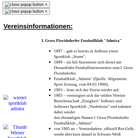
×
×
Vereinsinformationen:
I. Gross Floridsdorfer Fussballklub "Admira"
1897 – gab es bereits in Jedlesee einen
Sportklub „Sturm“;
1899 – im Juli fusionierte sich dieser mit
Donaufelder Fussballinteressierten zum I. Gross
Floridsdorfer
;
Fussballklub „Admira“ (Quelle: Allgemeine
Sport Zeitung, vom 04.03.1900);
1903 – löste sich der Verein wieder auf;
1905 – vereinigten sich die wilden Vereine
Burschenschaft „Einigkeit“ Jedlesee und
Jedleseer Sportklub „Vindobona“ und nahmen
dabei wieder
den ehemaligen Namen I. Gross Floridsdorfer
Fussballklub „Admira“
von 1905 an – Vereinsfarben: offiziell Rot-Gelb,
wurde aber kurz darauf in Schwarz-Weiß