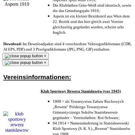
Die Klubfarben Grün-Weiß sind identisch, sowie
die das Gründungsjahr 1910
;
Aspern ist ein kleiner Bezirksteil aus Wien dem
22. Bezirk und das hier gleich zwei Vereine
gleichzeitig gegründet wurden, scheint sehr
fraglich.
Download:
Im Downloadpaket sind 4 verschiedene Vektorgrafikformate (CDR,
AI EPS, PDF) und 3 Pixelgrafikformate (JPG, PNG, GIF) enthalten.
×
×
Vereinsinformationen:
Klub Sportowy Rewera Stanisławów (vor 1945)
1908 = als Towarzystwa Zabaw Ruchowych
„Rewera“ Polskiego Towarzystwa
Gimnastycznego Sokółw Stanisławowie
gegründet – Vereinsfarben: Rot-Schwarz;
04.1914 = Namensänderung in Stanisławowski
Klub Sportowy (S. K. S.) „Rewera“ Stanisławów
von 1908;