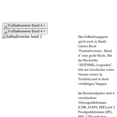
×
×
Das Fußballwapppen
spielt auch in Hardy
Grünes Buch
"Fussballvereine - Band
4" eine große Rolle. Mit
der Buchreihe
"ZEITSPIEL-Legenden"
lebt die Geschichte vieler
Vereine weiter. In
Textform und in ihren
vielfältigen Wappen.
Im Downloadpaket sind 4
verschiedene
Vektorgrafikformate
(CDR, AI EPS, PDF) und 3
Pixelgrafikformate (JPG,
PNG, GIF) enthalten.