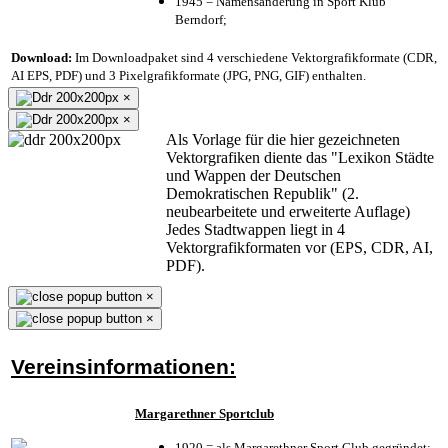
1945 = Namensänderung in Sport Klub
Berndorf;
Download:
Im Downloadpaket sind 4 verschiedene Vektorgrafikformate (CDR,
AI EPS, PDF) und 3 Pixelgrafikformate (JPG, PNG, GIF) enthalten.
×
×
Als Vorlage für die hier gezeichneten
Vektorgrafiken diente das "Lexikon Städte
und Wappen der Deutschen
Demokratischen Republik" (2.
neubearbeitete und erweiterte Auflage)
Jedes Stadtwappen liegt in 4
Vektorgrafikformaten vor (EPS, CDR, AI,
PDF).
×
×
Vereinsinformationen:
Margarethner Sportclub
1920 = als Margarethner Sport Club gegründet;