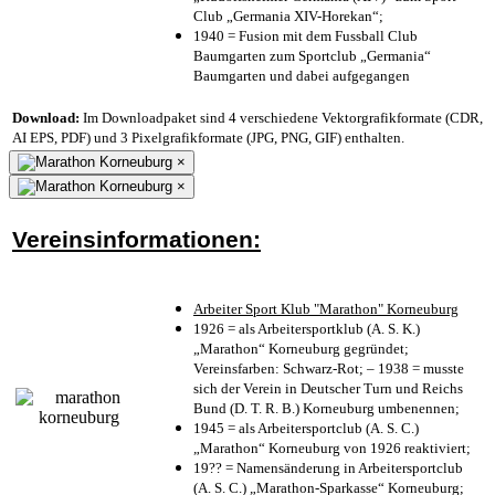
Club „Germania XIV-Horekan“;
1940 = Fusion mit dem Fussball Club
Baumgarten zum Sportclub „Germania“
Baumgarten und dabei aufgegangen
Download:
Im Downloadpaket sind 4 verschiedene Vektorgrafikformate (CDR,
AI EPS, PDF) und 3 Pixelgrafikformate (JPG, PNG, GIF) enthalten.
×
×
Vereinsinformationen:
Arbeiter Sport Klub "Marathon" Korneuburg
1926 = als Arbeitersportklub (A. S. K.)
„Marathon“ Korneuburg gegründet;
Vereinsfarben: Schwarz-Rot; – 1938 = musste
sich der Verein in Deutscher Turn und Reichs
Bund (D. T. R. B.) Korneuburg umbenennen;
1945 = als Arbeitersportclub (A. S. C.)
„Marathon“ Korneuburg von 1926 reaktiviert;
19?? = Namensänderung in Arbeitersportclub
(A. S. C.) „Marathon-Sparkasse“ Korneuburg;