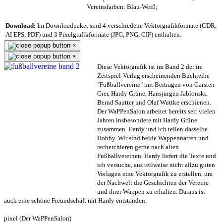
Vereinsfarben: Blau-Weiß;
Download:
Im Downloadpaket sind 4 verschiedene Vektorgrafikformate (CDR,
AI EPS, PDF) und 3 Pixelgrafikformate (JPG, PNG, GIF) enthalten.
×
×
Diese Vektorgrafik ist im Band 2 der im
Zeitspiel-Verlag erscheinenden Buchreihe
"Fußballvereine" mit Beiträgen von Carsten
Gier, Hardy Grüne, Hansjürgen Jablonski,
Bernd Sautter und Olaf Wuttke erschienen.
Der WaPPenSalon arbeitet bereits seit vielen
Jahren insbesondere mit Hardy Grüne
zusammen. Hardy und ich teilen dasselbe
Hobby. Wir sind beide Wappennarren und
recherchieren gerne nach alten
Fußballvereinen. Hardy liefert die Texte und
ich versuche, aus teilweise nicht allzu guten
Vorlagen eine Vektorgrafik zu erstellen, um
der Nachwelt die Geschichten der Vereine
und ihrer Wappen zu erhalten. Daraus ist
auch eine schöne Freundschaft mit Hardy entstanden.
pixel (Der WaPPenSalon)