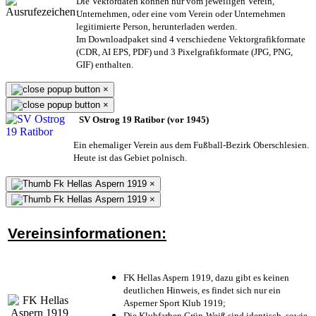
Die Vektordaten können nur vom jeweiligen Verein,
Unternehmen,
oder eine vom Verein oder Unternehmen
legitimierte Person,
herunterladen werden.
Im Downloadpaket sind 4 verschiedene Vektorgrafikformate
(CDR, AI EPS, PDF) und 3 Pixelgrafikformate (JPG, PNG,
GIF) enthalten.
×
×
SV Ostrog 19 Ratibor (vor 1945)
Ein ehemaliger Verein aus dem Fußball-Bezirk Oberschlesien.
Heute ist das Gebiet polnisch.
×
×
Vereinsinformationen:
FK Hellas Aspern 1919, dazu gibt es keinen
deutlichen Hinweis, es findet sich nur ein
Asperner Sport Klub 1919
;
Die Klubfarben Grün-Weiß sind identisch, sowie