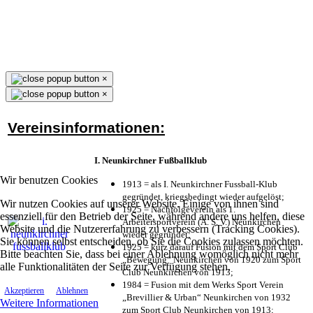
×
×
Vereinsinformationen:
I. Neunkirchner Fußballklub
Wir benutzen Cookies
1913 = als I. Neunkirchner Fussball-Klub
gegründet, kriegsbedingt wieder aufgelöst;
Wir nutzen Cookies auf unserer Website. Einige von ihnen sind
1925 = Nachfolgeverein als 1.
essenziell für den Betrieb der Seite, während andere uns helfen, diese
Arbeitersportverein (A. S. V.) Neunkirchen
Website und die Nutzererfahrung zu verbessern (Tracking Cookies).
wieder gegründet;
Sie können selbst entscheiden, ob Sie die Cookies zulassen möchten.
1925 = kurz darauf Fusion mit dem Sport Club
Bitte beachten Sie, dass bei einer Ablehnung womöglich nicht mehr
„Bewegung“ Neunkirchen von 1920 zum Sport
alle Funktionalitäten der Seite zur Verfügung stehen.
Club Neunkirchen von 1913;
1984 = Fusion mit dem Werks Sport Verein
Akzeptieren
Ablehnen
„Brevillier & Urban“ Neunkirchen von 1932
Weitere Informationen
zum Sport Club Neunkirchen von 1913;