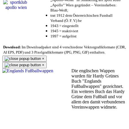
„Apollo“ Wien gegründet – Vereinsfarben:
Blau-Weiß;
trat 1912 dem Österreichischen Fussball
Verband (Ö. F. V.) be
1943 = eingestellt
1945 = reaktiviert
1997 = aufgelöst
Download:
Im Downloadpaket sind 4 verschiedene Vektorgrafikformate (CDR,
AI EPS, PDF) und 3 Pixelgrafikformate (JPG, PNG, GIF) enthalten.
×
×
Die englischen Wappen
wurden für Hardy Grünes
Buch "Englands
Fußballwappen" gezeichnet.
Ein weiteres Buch das Hardy
Grüne dem Fußball und vor
allem den damit verbundenen
Vereinswappen widmete.