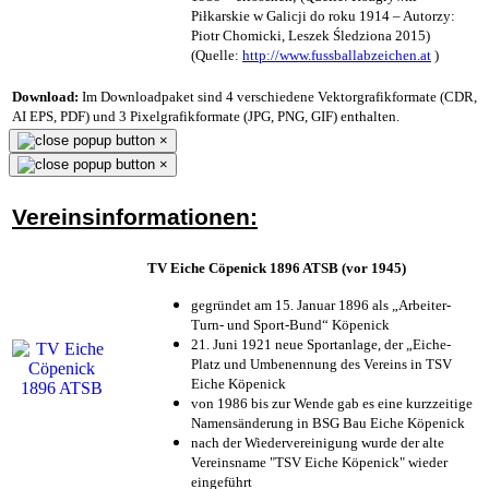
Piłkarskie w Galicji do roku 1914 – Autorzy:
Piotr Chomicki, Leszek Śledziona 2015)
(Quelle:
http://www.fussballabzeichen.at
)
Download:
Im Downloadpaket sind 4 verschiedene Vektorgrafikformate (CDR,
AI EPS, PDF) und 3 Pixelgrafikformate (JPG, PNG, GIF) enthalten.
×
×
Vereinsinformationen:
TV Eiche Cöpenick 1896 ATSB (vor 1945)
gegründet am 15. Januar 1896 als „Arbeiter-
Turn- und Sport-Bund“ Köpenick
21. Juni 1921 neue Sportanlage, der „Eiche-
Platz und Umbenennung des Vereins in TSV
Eiche Köpenick
von 1986 bis zur Wende gab es eine kurzzeitige
Namensänderung in BSG Bau Eiche Köpenick
nach der Wiedervereinigung wurde der alte
Vereinsname "TSV Eiche Köpenick" wieder
eingeführt