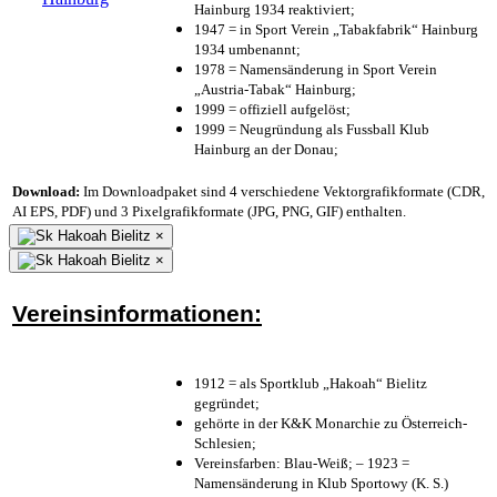
Hainburg 1934 reaktiviert;
1947 = in Sport Verein „Tabakfabrik“ Hainburg
1934 umbenannt;
1978 = Namensänderung in Sport Verein
„Austria-Tabak“ Hainburg;
1999 = offiziell aufgelöst;
1999 = Neugründung als Fussball Klub
Hainburg an der Donau;
Download:
Im Downloadpaket sind 4 verschiedene Vektorgrafikformate (CDR,
AI EPS, PDF) und 3 Pixelgrafikformate (JPG, PNG, GIF) enthalten.
×
×
Vereinsinformationen:
1912 = als Sportklub „Hakoah“ Bielitz
gegründet;
gehörte in der K&K Monarchie zu Österreich-
Schlesien;
Vereinsfarben: Blau-Weiß; – 1923 =
Namensänderung in Klub Sportowy (K. S.)