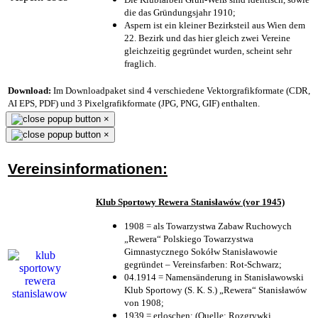
die das Gründungsjahr 1910
;
Aspern ist ein kleiner Bezirksteil aus Wien dem
22. Bezirk und das hier gleich zwei Vereine
gleichzeitig gegründet wurden, scheint sehr
fraglich.
Download:
Im Downloadpaket sind 4 verschiedene Vektorgrafikformate (CDR,
AI EPS, PDF) und 3 Pixelgrafikformate (JPG, PNG, GIF) enthalten.
×
×
Vereinsinformationen:
Klub Sportowy Rewera Stanisławów (vor 1945)
1908 = als Towarzystwa Zabaw Ruchowych
„Rewera“ Polskiego Towarzystwa
Gimnastycznego Sokółw Stanisławowie
gegründet – Vereinsfarben: Rot-Schwarz;
04.1914 = Namensänderung in Stanisławowski
Klub Sportowy (S. K. S.) „Rewera“ Stanisławów
von 1908;
1939 = erloschen; (Quelle: Rozgrywki