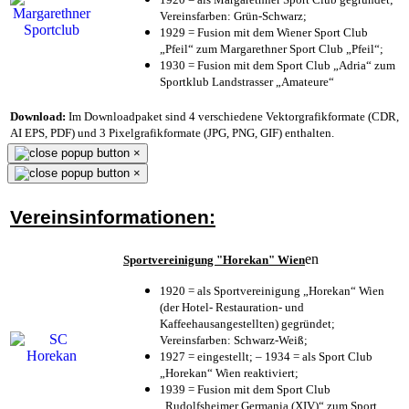
Vereinsfarben: Grün-Schwarz;
1929 = Fusion mit dem Wiener Sport Club
„Pfeil“ zum Margarethner Sport Club „Pfeil“;
1930 = Fusion mit dem Sport Club „Adria“ zum
Sportklub Landstrasser „Amateure“
Download:
Im Downloadpaket sind 4 verschiedene Vektorgrafikformate (CDR,
AI EPS, PDF) und 3 Pixelgrafikformate (JPG, PNG, GIF) enthalten.
×
×
Vereinsinformationen:
en
Sportvereinigung "Horekan" Wien
1920 = als Sportvereinigung „Horekan“ Wien
(der Hotel- Restauration- und
Kaffeehausangestellten) gegründet;
Vereinsfarben: Schwarz-Weiß;
1927 = eingestellt; – 1934 = als Sport Club
„Horekan“ Wien reaktiviert;
1939 = Fusion mit dem Sport Club
„Rudolfsheimer Germania (XIV)“ zum Sport