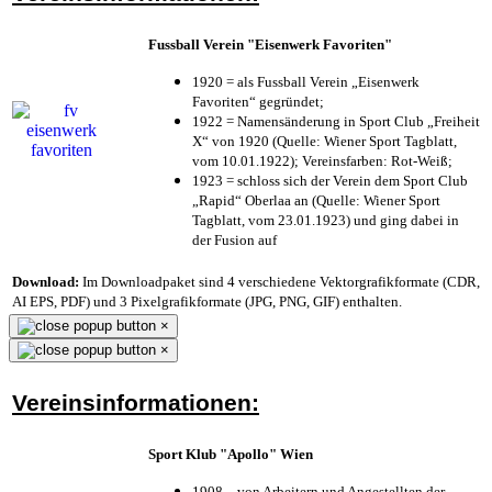
Fussball Verein "Eisenwerk Favoriten"
1920 = als Fussball Verein „Eisenwerk
Favoriten“ gegründet;
1922 = Namensänderung in Sport Club „Freiheit
X“ von 1920 (Quelle: Wiener Sport Tagblatt,
vom 10.01.1922); Vereinsfarben: Rot-Weiß;
1923 = schloss sich der Verein dem Sport Club
„Rapid“ Oberlaa an (Quelle: Wiener Sport
Tagblatt, vom 23.01.1923) und ging dabei in
der Fusion auf
Download:
Im Downloadpaket sind 4 verschiedene Vektorgrafikformate (CDR,
AI EPS, PDF) und 3 Pixelgrafikformate (JPG, PNG, GIF) enthalten.
×
×
Vereinsinformationen:
Sport Klub "Apollo" Wien
1908 – von Arbeitern und Angestellten der