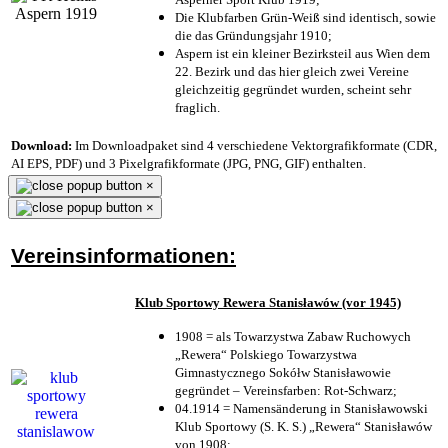
Die Klubfarben Grün-Weiß sind identisch, sowie
die das Gründungsjahr 1910
;
Aspern ist ein kleiner Bezirksteil aus Wien dem
22. Bezirk und das hier gleich zwei Vereine
gleichzeitig gegründet wurden, scheint sehr
fraglich.
Download:
Im Downloadpaket sind 4 verschiedene Vektorgrafikformate (CDR,
AI EPS, PDF) und 3 Pixelgrafikformate (JPG, PNG, GIF) enthalten.
×
×
Vereinsinformationen:
Klub Sportowy Rewera Stanisławów (vor 1945)
1908 = als Towarzystwa Zabaw Ruchowych
„Rewera“ Polskiego Towarzystwa
Gimnastycznego Sokółw Stanisławowie
gegründet – Vereinsfarben: Rot-Schwarz;
04.1914 = Namensänderung in Stanisławowski
Klub Sportowy (S. K. S.) „Rewera“ Stanisławów
von 1908;