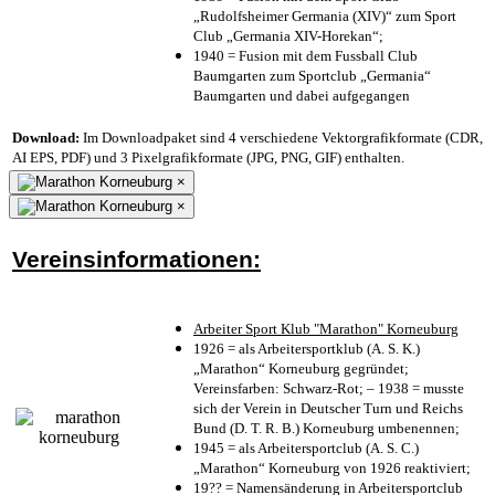
„Rudolfsheimer Germania (XIV)“ zum Sport
Club „Germania XIV-Horekan“;
1940 = Fusion mit dem Fussball Club
Baumgarten zum Sportclub „Germania“
Baumgarten und dabei aufgegangen
Download:
Im Downloadpaket sind 4 verschiedene Vektorgrafikformate (CDR,
AI EPS, PDF) und 3 Pixelgrafikformate (JPG, PNG, GIF) enthalten.
×
×
Vereinsinformationen:
Arbeiter Sport Klub "Marathon" Korneuburg
1926 = als Arbeitersportklub (A. S. K.)
„Marathon“ Korneuburg gegründet;
Vereinsfarben: Schwarz-Rot; – 1938 = musste
sich der Verein in Deutscher Turn und Reichs
Bund (D. T. R. B.) Korneuburg umbenennen;
1945 = als Arbeitersportclub (A. S. C.)
„Marathon“ Korneuburg von 1926 reaktiviert;
19?? = Namensänderung in Arbeitersportclub