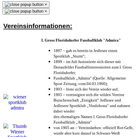
×
×
Vereinsinformationen:
I. Gross Floridsdorfer Fussballklub "Admira"
1897 – gab es bereits in Jedlesee einen
Sportklub „Sturm“;
1899 – im Juli fusionierte sich dieser mit
Donaufelder Fussballinteressierten zum I. Gross
Floridsdorfer
;
Fussballklub „Admira“ (Quelle: Allgemeine
Sport Zeitung, vom 04.03.1900);
1903 – löste sich der Verein wieder auf;
1905 – vereinigten sich die wilden Vereine
Burschenschaft „Einigkeit“ Jedlesee und
Jedleseer Sportklub „Vindobona“ und nahmen
dabei wieder
den ehemaligen Namen I. Gross Floridsdorfer
Fussballklub „Admira“
von 1905 an – Vereinsfarben: offiziell Rot-Gelb,
wurde aber kurz darauf in Schwarz-Weiß