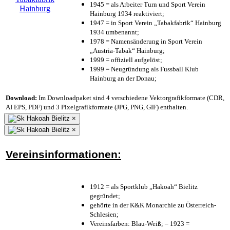
1945 = als Arbeiter Turn und Sport Verein
Hainburg 1934 reaktiviert;
1947 = in Sport Verein „Tabakfabrik“ Hainburg
1934 umbenannt;
1978 = Namensänderung in Sport Verein
„Austria-Tabak“ Hainburg;
1999 = offiziell aufgelöst;
1999 = Neugründung als Fussball Klub
Hainburg an der Donau;
Download:
Im Downloadpaket sind 4 verschiedene Vektorgrafikformate (CDR,
AI EPS, PDF) und 3 Pixelgrafikformate (JPG, PNG, GIF) enthalten.
×
×
Vereinsinformationen:
1912 = als Sportklub „Hakoah“ Bielitz
gegründet;
gehörte in der K&K Monarchie zu Österreich-
Schlesien;
Vereinsfarben: Blau-Weiß; – 1923 =