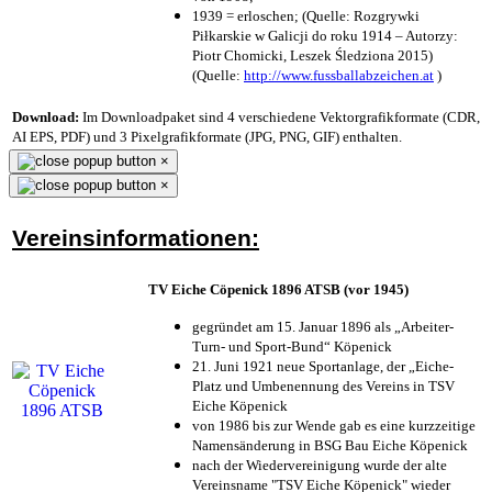
1939 = erloschen; (Quelle: Rozgrywki
Piłkarskie w Galicji do roku 1914 – Autorzy:
Piotr Chomicki, Leszek Śledziona 2015)
(Quelle:
http://www.fussballabzeichen.at
)
Download:
Im Downloadpaket sind 4 verschiedene Vektorgrafikformate (CDR,
AI EPS, PDF) und 3 Pixelgrafikformate (JPG, PNG, GIF) enthalten.
×
×
Vereinsinformationen:
TV Eiche Cöpenick 1896 ATSB (vor 1945)
gegründet am 15. Januar 1896 als „Arbeiter-
Turn- und Sport-Bund“ Köpenick
21. Juni 1921 neue Sportanlage, der „Eiche-
Platz und Umbenennung des Vereins in TSV
Eiche Köpenick
von 1986 bis zur Wende gab es eine kurzzeitige
Namensänderung in BSG Bau Eiche Köpenick
nach der Wiedervereinigung wurde der alte
Vereinsname "TSV Eiche Köpenick" wieder