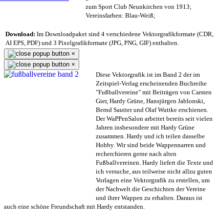
zum Sport Club Neunkirchen von 1913;
Vereinsfarben: Blau-Weiß;
Download:
Im Downloadpaket sind 4 verschiedene Vektorgrafikformate (CDR,
AI EPS, PDF) und 3 Pixelgrafikformate (JPG, PNG, GIF) enthalten.
×
×
Diese Vektorgrafik ist im Band 2 der im
Zeitspiel-Verlag erscheinenden Buchreihe
"Fußballvereine" mit Beiträgen von Carsten
Gier, Hardy Grüne, Hansjürgen Jablonski,
Bernd Sautter und Olaf Wuttke erschienen.
Der WaPPenSalon arbeitet bereits seit vielen
Jahren insbesondere mit Hardy Grüne
zusammen. Hardy und ich teilen dasselbe
Hobby. Wir sind beide Wappennarren und
recherchieren gerne nach alten
Fußballvereinen. Hardy liefert die Texte und
ich versuche, aus teilweise nicht allzu guten
Vorlagen eine Vektorgrafik zu erstellen, um
der Nachwelt die Geschichten der Vereine
und ihrer Wappen zu erhalten. Daraus ist
auch eine schöne Freundschaft mit Hardy entstanden.