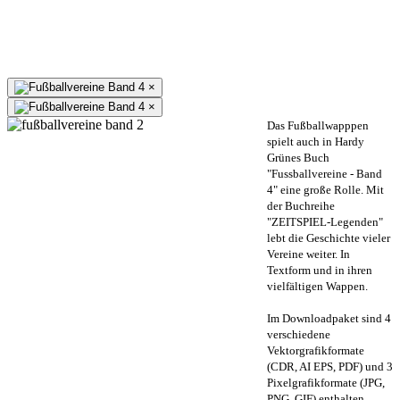
×
×
Das Fußballwapppen
spielt auch in Hardy
Grünes Buch
"Fussballvereine - Band
4" eine große Rolle. Mit
der Buchreihe
"ZEITSPIEL-Legenden"
lebt die Geschichte vieler
Vereine weiter. In
Textform und in ihren
vielfältigen Wappen.
Im Downloadpaket sind 4
verschiedene
Vektorgrafikformate
(CDR, AI EPS, PDF) und 3
Pixelgrafikformate (JPG,
PNG, GIF) enthalten.