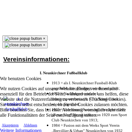
×
×
Vereinsinformationen:
I. Neunkirchner Fußballklub
Wir benutzen Cookies
1913 = als I. Neunkirchner Fussball-Klub
Wir nutzen Cookies auf unserer Website. Einige von ihnen sind
gegründet, kriegsbedingt wieder aufgelöst;
essenziell für den Betrieb der Seite, während andere uns helfen, diese
1925 = Nachfolgeverein als 1.
Website und die Nutzererfahrung zu verbessern (Tracking Cookies).
Arbeitersportverein (A. S. V.) Neunkirchen
Sie können selbst entscheiden, ob Sie die Cookies zulassen möchten.
wieder gegründet;
Bitte beachten Sie, dass bei einer Ablehnung womöglich nicht mehr
1925 = kurz darauf Fusion mit dem Sport Club
alle Funktionalitäten der Seite zur Verfügung stehen.
„Bewegung“ Neunkirchen von 1920 zum Sport
Club Neunkirchen von 1913;
1984 = Fusion mit dem Werks Sport Verein
Akzeptieren
Ablehnen
Weitere Informationen
„Brevillier & Urban“ Neunkirchen von 1932