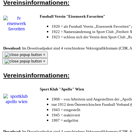
Vereinsinformationen:
Fussball Verein "Eisenwerk Favoriten"
1920 = als Fussball Verein „Eisenwerk Favoriten“
1922 = Namensänderung in Sport Club „Freiheit X
1923 = schloss sich der Verein dem Sport Club „Ra
Download:
Im Downloadpaket sind 4 verschiedene Vektorgrafikformate (CDR, AI 
×
×
Vereinsinformationen:
Sport Klub "Apollo" Wien
1908 – von Arbeitern und Angestellten der „Apol
trat 1912 dem Österreichischen Fussball Verband (Ö
1943 = eingestellt
1945 = reaktiviert
1997 = aufgelöst
Download:
Im Downloadpaket sind 4 verschiedene Vektorgrafikformate (CDR, AI 