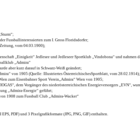
 „Sturm“;
der Fussballinteressierten zum I. Gross Floridsdorfer
;
 Zeitung, vom 04.03.1900);
henschaft „Einigkeit“ Jedlesee und Jedleseer Sportklub „Vindobona“ und nahmen d
sballklub „Admira“
wurde aber kurz darauf in Schwarz-Weiß geändert;
ra“ von 1905 (Quelle: Illustriertes ÖsterreichischesSportblatt, vom 28.02.1914);
 Wien zum Eisenbahner Sport Verein„Admira“ Wien von 1905;
OGAS“, dem Vorgänger des niederösterreichischen Energieversorgers „EVN“, wurde
nung „Admira-Energie“ geführt;
 von 1908 zum Fussball Club „Admira-Wacker“
EPS, PDF) und 3 Pixelgrafikformate (JPG, PNG, GIF) enthalten.