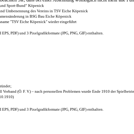
- und Sport-Bund“ Köpenick
z und Umbenennung des Vereins in TSV Eiche Köpenick
 Namensänderung in BSG Bau Eiche Köpenick
nsname "TSV Eiche Köpenick" wieder eingeführt
EPS, PDF) und 3 Pixelgrafikformate (JPG, PNG, GIF) enthalten.
ründet;
l Verband (Ö. F. V.) – nach personellen Problemen wurde Ende 1910 der Spielbetri
.10.1910)
EPS, PDF) und 3 Pixelgrafikformate (JPG, PNG, GIF) enthalten.