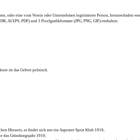
men,
oder eine vom Verein oder Unternehmen legitimierte Person,
herunterladen we
R, AI EPS, PDF) und 3 Pixelgrafikformate (JPG, PNG, GIF) enthalten.
ute ist das Gebiet polnisch.
chen Hinweis, es findet sich nur ein Asperner Sport Klub 1919
;
die das Gründungsjahr 1910
;