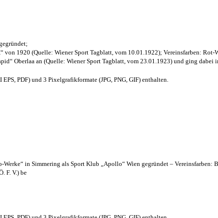
 gegründet;
“ von 1920 (Quelle: Wiener Sport Tagblatt, vom 10.01.1922); Vereinsfarben: Rot-
pid“ Oberlaa an (Quelle: Wiener Sport Tagblatt, vom 23.01.1923) und ging dabei i
EPS, PDF) und 3 Pixelgrafikformate (JPG, PNG, GIF) enthalten.
lo-Werke“ in Simmering als Sport Klub „Apollo“ Wien gegründet – Vereinsfarben: 
. F. V.) be
EPS, PDF) und 3 Pixelgrafikformate (JPG, PNG, GIF) enthalten.