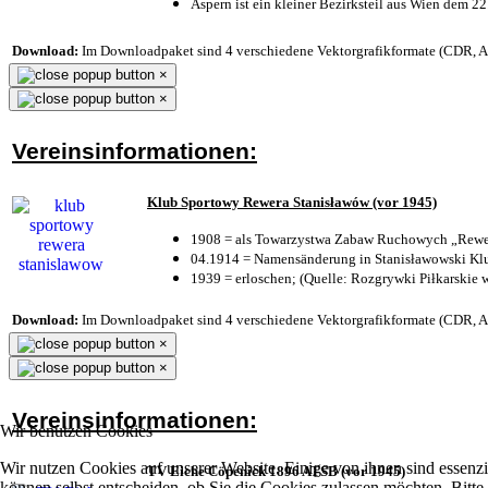
Aspern ist ein kleiner Bezirksteil aus Wien dem 22
Download:
Im Downloadpaket sind 4 verschiedene Vektorgrafikformate (CDR, AI 
×
×
Vereinsinformationen:
Klub Sportowy Rewera Stanisławów (vor 1945)
1908 = als Towarzystwa Zabaw Ruchowych „Rewer
04.1914 = Namensänderung in Stanisławowski Klu
1939 = erloschen; (Quelle: Rozgrywki Piłkarskie 
Download:
Im Downloadpaket sind 4 verschiedene Vektorgrafikformate (CDR, AI 
×
×
Vereinsinformationen:
Wir benutzen Cookies
Wir nutzen Cookies auf unserer Website. Einige von ihnen sind essenzi
TV Eiche Cöpenick 1896 ATSB (vor 1945)
können selbst entscheiden, ob Sie die Cookies zulassen möchten. Bitte