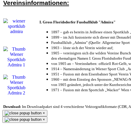
Vereinsinformationen:
I. Gross Floridsdorfer Fussballklub "Admira"
1897 – gab es bereits in Jedlesee einen Sportklub
1899 – im Juli fusionierte sich dieser mit Donaufel
Fussballklub „Admira“ (Quelle: Allgemeine Sport
1903 – löste sich der Verein wieder auf;
1905 – vereinigten sich die wilden Vereine Bursc
den ehemaligen Namen I. Gross Floridsdorfer Fus
von 1905 an – Vereinsfarben: offiziell Rot-Gelb, 
1914 – Namensänderung in Wiener Sport Club „Admi
1951 – Fusion mit dem Eisenbahner Sport Verein
1960 – mit dem Einstieg des Sponsors „NEWAG-NI
von 1905 geändert, jedoch unter der Kurzbezeich
1971 – Fusion mit dem Sportclub „Wacker“ Wien
Download:
Im Downloadpaket sind 4 verschiedene Vektorgrafikformate (CDR, AI 
×
×