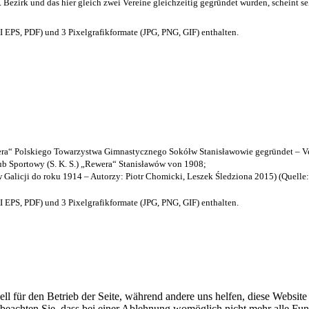
. Bezirk und das hier gleich zwei Vereine gleichzeitig gegründet wurden, scheint seh
EPS, PDF) und 3 Pixelgrafikformate (JPG, PNG, GIF) enthalten.
a“ Polskiego Towarzystwa Gimnastycznego Sokółw Stanisławowie gegründet – Ve
b Sportowy (S. K. S.) „Rewera“ Stanisławów von 1908;
w Galicji do roku 1914 – Autorzy: Piotr Chomicki, Leszek Śledziona 2015) (Quelle
EPS, PDF) und 3 Pixelgrafikformate (JPG, PNG, GIF) enthalten.
ell für den Betrieb der Seite, während andere uns helfen, diese Websit
 beachten Sie, dass bei einer Ablehnung womöglich nicht mehr alle Funk