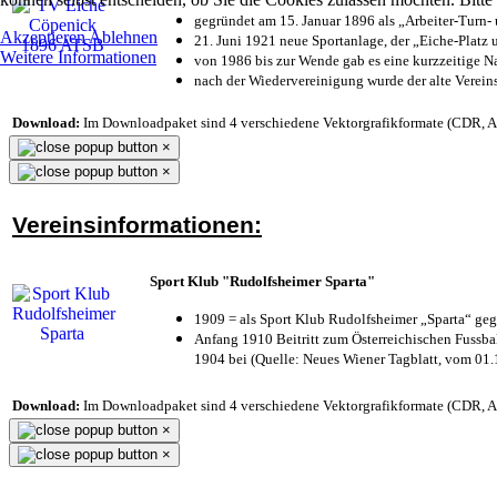
gegründet am 15. Januar 1896 als „Arbeiter-Turn
Akzeptieren
Ablehnen
21. Juni 1921 neue Sportanlage, der „Eiche-Plat
Weitere Informationen
von 1986 bis zur Wende gab es eine kurzzeitige
nach der Wiedervereinigung wurde der alte Verei
Download:
Im Downloadpaket sind 4 verschiedene Vektorgrafikformate (CDR, AI 
×
×
Vereinsinformationen:
Sport Klub "Rudolfsheimer Sparta"
1909 = als Sport Klub Rudolfsheimer „Sparta“ geg
Anfang 1910 Beitritt zum Österreichischen Fussbal
1904 bei (Quelle: Neues Wiener Tagblatt, vom 01
Download:
Im Downloadpaket sind 4 verschiedene Vektorgrafikformate (CDR, AI 
×
×