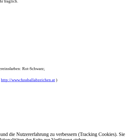
r fraglich.
reinsfarben: Rot-Schwarz;
:
http://www.fussballabzeichen.at
)
e und die Nutzererfahrung zu verbessern (Tracking Cookies). Sie
tionalitäten der Seite zur Verfügung stehen.