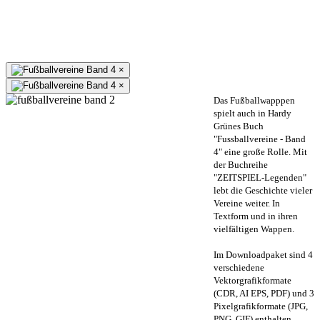
×
×
Das Fußballwapppen
spielt auch in Hardy
Grünes Buch
"Fussballvereine - Band
4" eine große Rolle. Mit
der Buchreihe
"ZEITSPIEL-Legenden"
lebt die Geschichte vieler
Vereine weiter. In
Textform und in ihren
vielfältigen Wappen.
Im Downloadpaket sind 4
verschiedene
Vektorgrafikformate
(CDR, AI EPS, PDF) und 3
Pixelgrafikformate (JPG,
PNG, GIF) enthalten.