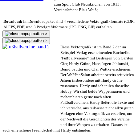
zum Sport Club Neunkirchen von 1913;
Vereinsfarben: Blau-Weiß;
Download:
Im Downloadpaket sind 4 verschiedene Vektorgrafikformate (CDR,
AI EPS, PDF) und 3 Pixelgrafikformate (JPG, PNG, GIF) enthalten.
×
×
Diese Vektorgrafik ist im Band 2 der im
Zeitspiel-Verlag erscheinenden Buchreihe
"Fußballvereine" mit Beiträgen von Carsten
Gier, Hardy Grüne, Hansjürgen Jablonski,
Bernd Sautter und Olaf Wuttke erschienen.
Der WaPPenSalon arbeitet bereits seit vielen
Jahren insbesondere mit Hardy Grüne
zusammen. Hardy und ich teilen dasselbe
Hobby. Wir sind beide Wappennarren und
recherchieren gerne nach alten
Fußballvereinen. Hardy liefert die Texte und
ich versuche, aus teilweise nicht allzu guten
Vorlagen eine Vektorgrafik zu erstellen, um
der Nachwelt die Geschichten der Vereine
und ihrer Wappen zu erhalten. Daraus ist
auch eine schöne Freundschaft mit Hardy entstanden.