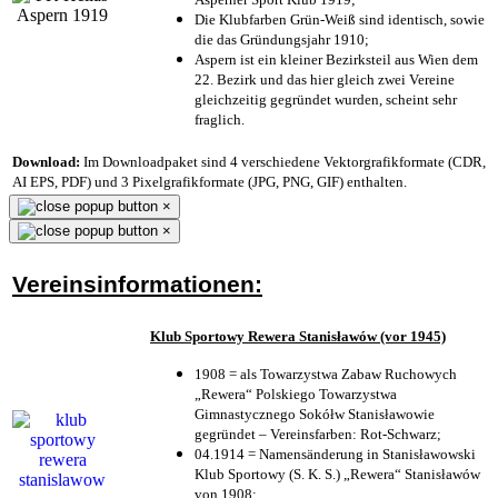
Die Klubfarben Grün-Weiß sind identisch, sowie
die das Gründungsjahr 1910
;
Aspern ist ein kleiner Bezirksteil aus Wien dem
22. Bezirk und das hier gleich zwei Vereine
gleichzeitig gegründet wurden, scheint sehr
fraglich.
Download:
Im Downloadpaket sind 4 verschiedene Vektorgrafikformate (CDR,
AI EPS, PDF) und 3 Pixelgrafikformate (JPG, PNG, GIF) enthalten.
×
×
Vereinsinformationen:
Klub Sportowy Rewera Stanisławów (vor 1945)
1908 = als Towarzystwa Zabaw Ruchowych
„Rewera“ Polskiego Towarzystwa
Gimnastycznego Sokółw Stanisławowie
gegründet – Vereinsfarben: Rot-Schwarz;
04.1914 = Namensänderung in Stanisławowski
Klub Sportowy (S. K. S.) „Rewera“ Stanisławów
von 1908;