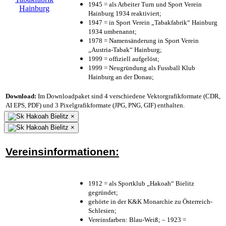
1945 = als Arbeiter Turn und Sport Verein
Hainburg 1934 reaktiviert;
1947 = in Sport Verein „Tabakfabrik“ Hainburg
1934 umbenannt;
1978 = Namensänderung in Sport Verein
„Austria-Tabak“ Hainburg;
1999 = offiziell aufgelöst;
1999 = Neugründung als Fussball Klub
Hainburg an der Donau;
Download:
Im Downloadpaket sind 4 verschiedene Vektorgrafikformate (CDR,
AI EPS, PDF) und 3 Pixelgrafikformate (JPG, PNG, GIF) enthalten.
×
×
Vereinsinformationen:
1912 = als Sportklub „Hakoah“ Bielitz
gegründet;
gehörte in der K&K Monarchie zu Österreich-
Schlesien;
Vereinsfarben: Blau-Weiß; – 1923 =