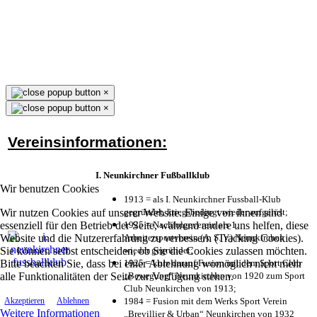
×
×
Vereinsinformationen:
I. Neunkirchner Fußballklub
Wir benutzen Cookies
1913 = als I. Neunkirchner Fussball-Klub
Wir nutzen Cookies auf unserer Website. Einige von ihnen sind
gegründet, kriegsbedingt wieder aufgelöst;
essenziell für den Betrieb der Seite, während andere uns helfen, diese
1925 = Nachfolgeverein als 1.
Website und die Nutzererfahrung zu verbessern (Tracking Cookies).
Arbeitersportverein (A. S. V.) Neunkirchen
Sie können selbst entscheiden, ob Sie die Cookies zulassen möchten.
wieder gegründet;
Bitte beachten Sie, dass bei einer Ablehnung womöglich nicht mehr
1925 = kurz darauf Fusion mit dem Sport Club
alle Funktionalitäten der Seite zur Verfügung stehen.
„Bewegung“ Neunkirchen von 1920 zum Sport
Club Neunkirchen von 1913;
1984 = Fusion mit dem Werks Sport Verein
Akzeptieren
Ablehnen
Weitere Informationen
„Brevillier & Urban“ Neunkirchen von 1932