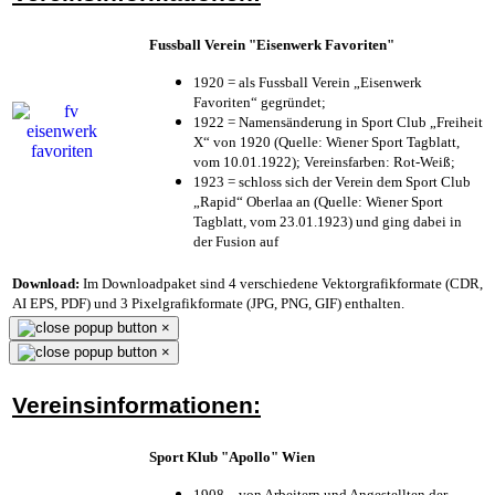
Fussball Verein "Eisenwerk Favoriten"
1920 = als Fussball Verein „Eisenwerk
Favoriten“ gegründet;
1922 = Namensänderung in Sport Club „Freiheit
X“ von 1920 (Quelle: Wiener Sport Tagblatt,
vom 10.01.1922); Vereinsfarben: Rot-Weiß;
1923 = schloss sich der Verein dem Sport Club
„Rapid“ Oberlaa an (Quelle: Wiener Sport
Tagblatt, vom 23.01.1923) und ging dabei in
der Fusion auf
Download:
Im Downloadpaket sind 4 verschiedene Vektorgrafikformate (CDR,
AI EPS, PDF) und 3 Pixelgrafikformate (JPG, PNG, GIF) enthalten.
×
×
Vereinsinformationen:
Sport Klub "Apollo" Wien
1908 – von Arbeitern und Angestellten der