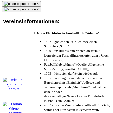
×
×
Vereinsinformationen:
I. Gross Floridsdorfer Fussballklub "Admira"
1897 – gab es bereits in Jedlesee einen
Sportklub „Sturm“;
1899 – im Juli fusionierte sich dieser mit
Donaufelder Fussballinteressierten zum I. Gross
Floridsdorfer
;
Fussballklub „Admira“ (Quelle: Allgemeine
Sport Zeitung, vom 04.03.1900);
1903 – löste sich der Verein wieder auf;
1905 – vereinigten sich die wilden Vereine
Burschenschaft „Einigkeit“ Jedlesee und
Jedleseer Sportklub „Vindobona“ und nahmen
dabei wieder
den ehemaligen Namen I. Gross Floridsdorfer
Fussballklub „Admira“
von 1905 an – Vereinsfarben: offiziell Rot-Gelb,
wurde aber kurz darauf in Schwarz-Weiß