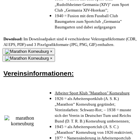
„Rudolfsheimer Germania (XIV)“ zum Sport
Club „Germania XIV-Horekan“;
1940 = Fusion mit dem Fussball Club
Baumgarten zum Sportclub „Germania“
Baumgarten und dabei aufgegangen
Download:
Im Downloadpaket sind 4 verschiedene Vektorgrafikformate (CDR,
AI EPS, PDF) und 3 Pixelgrafikformate (JPG, PNG, GIF) enthalten.
×
×
Vereinsinformationen:
Arbeiter Sport Klub "Marathon" Korneuburg
1926 = als Arbeitersportklub (A. S. K.)
„Marathon“ Korneuburg gegründet;
Vereinsfarben: Schwarz-Rot; – 1938 = musste
sich der Verein in Deutscher Turn und Reichs
Bund (D. T. R. B.) Korneuburg umbenennen;
1945 = als Arbeitersportclub (A. S. C.)
„Marathon“ Korneuburg von 1926 reaktiviert;
19?? = Namensänderung in Arbeitersportclub