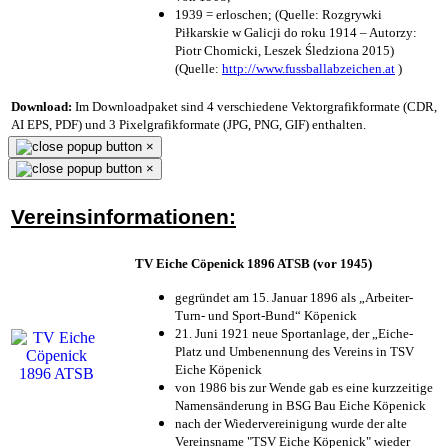
1939 = erloschen; (Quelle: Rozgrywki
Piłkarskie w Galicji do roku 1914 – Autorzy:
Piotr Chomicki, Leszek Śledziona 2015)
(Quelle:
http://www.fussballabzeichen.at
)
Download:
Im Downloadpaket sind 4 verschiedene Vektorgrafikformate (CDR,
AI EPS, PDF) und 3 Pixelgrafikformate (JPG, PNG, GIF) enthalten.
×
×
Vereinsinformationen:
TV Eiche Cöpenick 1896 ATSB (vor 1945)
gegründet am 15. Januar 1896 als „Arbeiter-
Turn- und Sport-Bund“ Köpenick
21. Juni 1921 neue Sportanlage, der „Eiche-
Platz und Umbenennung des Vereins in TSV
Eiche Köpenick
von 1986 bis zur Wende gab es eine kurzzeitige
Namensänderung in BSG Bau Eiche Köpenick
nach der Wiedervereinigung wurde der alte
Vereinsname "TSV Eiche Köpenick" wieder