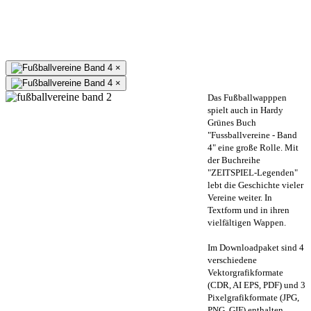
×
×
Das Fußballwapppen
spielt auch in Hardy
Grünes Buch
"Fussballvereine - Band
4" eine große Rolle. Mit
der Buchreihe
"ZEITSPIEL-Legenden"
lebt die Geschichte vieler
Vereine weiter. In
Textform und in ihren
vielfältigen Wappen.
Im Downloadpaket sind 4
verschiedene
Vektorgrafikformate
(CDR, AI EPS, PDF) und 3
Pixelgrafikformate (JPG,
PNG, GIF) enthalten.