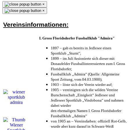
×
×
Vereinsinformationen:
I. Gross Floridsdorfer Fussballklub "Admira"
1897 – gab es bereits in Jedlesee einen
Sportklub „Sturm“;
1899 – im Juli fusionierte sich dieser mit
Donaufelder Fussballinteressierten zum I. Gross
Floridsdorfer
;
Fussballklub „Admira“ (Quelle: Allgemeine
Sport Zeitung, vom 04.03.1900);
1903 – löste sich der Verein wieder auf;
1905 – vereinigten sich die wilden Vereine
Burschenschaft „Einigkeit“ Jedlesee und
Jedleseer Sportklub „Vindobona“ und nahmen
dabei wieder
den ehemaligen Namen I. Gross Floridsdorfer
Fussballklub „Admira“
von 1905 an – Vereinsfarben: offiziell Rot-Gelb,
wurde aber kurz darauf in Schwarz-Weiß