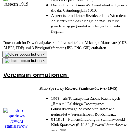
Die Klubfarben Grün-Weiß sind identisch, sowie
die das Gründungsjahr 1910
;
Aspern ist ein kleiner Bezirksteil aus Wien dem
22. Bezirk und das hier gleich zwei Vereine
gleichzeitig gegründet wurden, scheint sehr
fraglich.
Download:
Im Downloadpaket sind 4 verschiedene Vektorgrafikformate (CDR,
AI EPS, PDF) und 3 Pixelgrafikformate (JPG, PNG, GIF) enthalten.
×
×
Vereinsinformationen:
Klub Sportowy Rewera Stanisławów (vor 1945)
1908 = als Towarzystwa Zabaw Ruchowych
„Rewera“ Polskiego Towarzystwa
Gimnastycznego Sokółw Stanisławowie
gegründet – Vereinsfarben: Rot-Schwarz;
04.1914 = Namensänderung in Stanisławowski
Klub Sportowy (S. K. S.) „Rewera“ Stanisławów
von 1908;