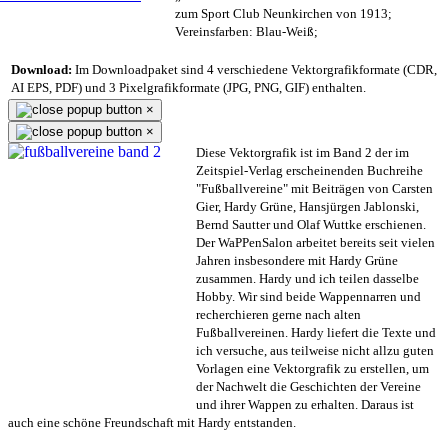
zum Sport Club Neunkirchen von 1913;
Vereinsfarben: Blau-Weiß;
Download:
Im Downloadpaket sind 4 verschiedene Vektorgrafikformate (CDR,
AI EPS, PDF) und 3 Pixelgrafikformate (JPG, PNG, GIF) enthalten.
×
×
Diese Vektorgrafik ist im Band 2 der im
Zeitspiel-Verlag erscheinenden Buchreihe
"Fußballvereine" mit Beiträgen von Carsten
Gier, Hardy Grüne, Hansjürgen Jablonski,
Bernd Sautter und Olaf Wuttke erschienen.
Der WaPPenSalon arbeitet bereits seit vielen
Jahren insbesondere mit Hardy Grüne
zusammen. Hardy und ich teilen dasselbe
Hobby. Wir sind beide Wappennarren und
recherchieren gerne nach alten
Fußballvereinen. Hardy liefert die Texte und
ich versuche, aus teilweise nicht allzu guten
Vorlagen eine Vektorgrafik zu erstellen, um
der Nachwelt die Geschichten der Vereine
und ihrer Wappen zu erhalten. Daraus ist
auch eine schöne Freundschaft mit Hardy entstanden.