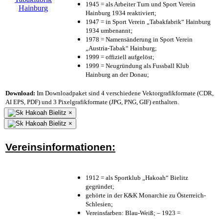
1945 = als Arbeiter Turn und Sport Verein
Hainburg 1934 reaktiviert;
1947 = in Sport Verein „Tabakfabrik“ Hainburg
1934 umbenannt;
1978 = Namensänderung in Sport Verein
„Austria-Tabak“ Hainburg;
1999 = offiziell aufgelöst;
1999 = Neugründung als Fussball Klub
Hainburg an der Donau;
Download:
Im Downloadpaket sind 4 verschiedene Vektorgrafikformate (CDR,
AI EPS, PDF) und 3 Pixelgrafikformate (JPG, PNG, GIF) enthalten.
×
×
Vereinsinformationen:
1912 = als Sportklub „Hakoah“ Bielitz
gegründet;
gehörte in der K&K Monarchie zu Österreich-
Schlesien;
Vereinsfarben: Blau-Weiß; – 1923 =