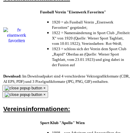
Fussball Verein "Eisenwerk Favoriten"
1920 = als Fussball Verein „Eisenwerk
Favoriten“ gegründet;
1922 = Namensänderung in Sport Club „Freiheit
X“ von 1920 (Quelle: Wiener Sport Tagblatt,
vom 10.01.1922); Vereinsfarben: Rot-Weiß;
1923 = schloss sich der Verein dem Sport Club
„Rapid“ Oberlaa an (Quelle: Wiener Sport
Tagblatt, vom 23.01.1923) und ging dabei in
der Fusion auf
Download:
Im Downloadpaket sind 4 verschiedene Vektorgrafikformate (CDR,
AI EPS, PDF) und 3 Pixelgrafikformate (JPG, PNG, GIF) enthalten.
×
×
Vereinsinformationen:
Sport Klub "Apollo" Wien
1908 – von Arbeitern und Angestellten der