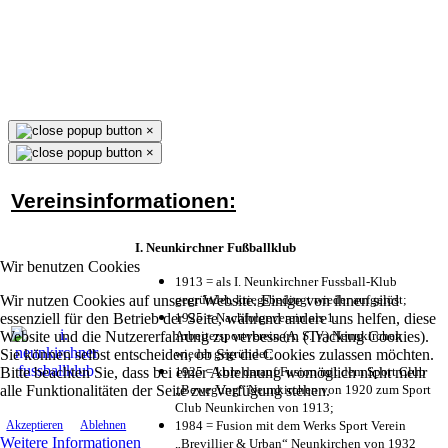
×
×
Vereinsinformationen:
I. Neunkirchner Fußballklub
Wir benutzen Cookies
1913 = als I. Neunkirchner Fussball-Klub
Wir nutzen Cookies auf unserer Website. Einige von ihnen sind
gegründet, kriegsbedingt wieder aufgelöst;
essenziell für den Betrieb der Seite, während andere uns helfen, diese
1925 = Nachfolgeverein als 1.
Website und die Nutzererfahrung zu verbessern (Tracking Cookies).
Arbeitersportverein (A. S. V.) Neunkirchen
Sie können selbst entscheiden, ob Sie die Cookies zulassen möchten.
wieder gegründet;
Bitte beachten Sie, dass bei einer Ablehnung womöglich nicht mehr
1925 = kurz darauf Fusion mit dem Sport Club
alle Funktionalitäten der Seite zur Verfügung stehen.
„Bewegung“ Neunkirchen von 1920 zum Sport
Club Neunkirchen von 1913;
1984 = Fusion mit dem Werks Sport Verein
Akzeptieren
Ablehnen
Weitere Informationen
„Brevillier & Urban“ Neunkirchen von 1932