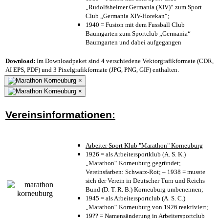
„Rudolfsheimer Germania (XIV)“ zum Sport
Club „Germania XIV-Horekan“;
1940 = Fusion mit dem Fussball Club
Baumgarten zum Sportclub „Germania“
Baumgarten und dabei aufgegangen
Download:
Im Downloadpaket sind 4 verschiedene Vektorgrafikformate (CDR,
AI EPS, PDF) und 3 Pixelgrafikformate (JPG, PNG, GIF) enthalten.
×
×
Vereinsinformationen:
Arbeiter Sport Klub "Marathon" Korneuburg
1926 = als Arbeitersportklub (A. S. K.)
„Marathon“ Korneuburg gegründet;
Vereinsfarben: Schwarz-Rot; – 1938 = musste
sich der Verein in Deutscher Turn und Reichs
Bund (D. T. R. B.) Korneuburg umbenennen;
1945 = als Arbeitersportclub (A. S. C.)
„Marathon“ Korneuburg von 1926 reaktiviert;
19?? = Namensänderung in Arbeitersportclub