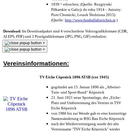
1939 = erloschen; (Quelle: Rozgrywki
Piłkarskie w Galicji do roku 1914 – Autorzy:
Piotr Chomicki, Leszek Śledziona 2015)
(Quelle:
http://www.fussballabzeichen.at
)
Download:
Im Downloadpaket sind 4 verschiedene Vektorgrafikformate (CDR,
AI EPS, PDF) und 3 Pixelgrafikformate (JPG, PNG, GIF) enthalten.
×
×
Vereinsinformationen:
TV Eiche Cöpenick 1896 ATSB (vor 1945)
gegründet am 15. Januar 1896 als „Arbeiter-
Turn- und Sport-Bund“ Köpenick
21. Juni 1921 neue Sportanlage, der „Eiche-
Platz und Umbenennung des Vereins in TSV
Eiche Köpenick
von 1986 bis zur Wende gab es eine kurzzeitige
Namensänderung in BSG Bau Eiche Köpenick
nach der Wiedervereinigung wurde der alte
Vereinsname "TSV Eiche Köpenick" wieder