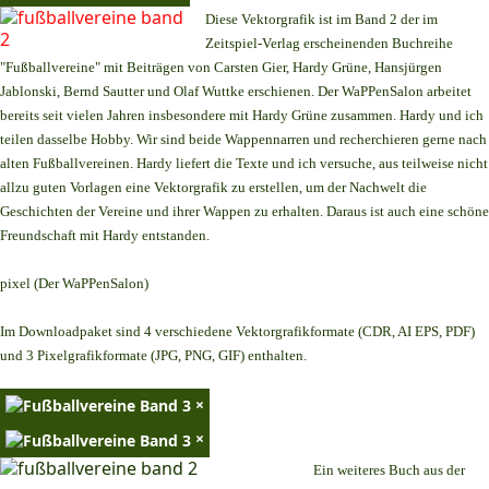
Diese Vektorgrafik ist im Band 2 der im
Zeitspiel-Verlag erscheinenden Buchreihe
"Fußballvereine" mit Beiträgen von Carsten Gier, Hardy Grüne, Hansjürgen
Jablonski, Bernd Sautter und Olaf Wuttke erschienen. Der WaPPenSalon arbeitet
bereits seit vielen Jahren insbesondere mit Hardy Grüne zusammen. Hardy und ich
teilen dasselbe Hobby. Wir sind beide Wappennarren und recherchieren gerne nach
alten Fußballvereinen. Hardy liefert die Texte und ich versuche, aus teilweise nicht
allzu guten Vorlagen eine Vektorgrafik zu erstellen, um der Nachwelt die
Geschichten der Vereine und ihrer Wappen zu erhalten. Daraus ist auch eine schöne
Freundschaft mit Hardy entstanden.
pixel (Der WaPPenSalon)
Im Downloadpaket sind 4 verschiedene Vektorgrafikformate (CDR, AI EPS, PDF)
und 3 Pixelgrafikformate (JPG, PNG, GIF) enthalten.
×
×
Ein weiteres Buch aus der