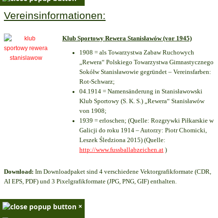
Vereinsinformationen:
Klub Sportowy Rewera Stanisławów (vor 1945)
1908 = als Towarzystwa Zabaw Ruchowych
„Rewera“ Polskiego Towarzystwa Gimnastycznego
Sokółw Stanisławowie gegründet – Vereinsfarben:
Rot-Schwarz;
04.1914 = Namensänderung in Stanisławowski
Klub Sportowy (S. K. S.) „Rewera“ Stanisławów
von 1908;
1939 = erloschen; (Quelle: Rozgrywki Piłkarskie w
Galicji do roku 1914 – Autorzy: Piotr Chomicki,
Leszek Śledziona 2015) (Quelle:
http://www.fussballabzeichen.at
)
Download:
Im Downloadpaket sind 4 verschiedene Vektorgrafikformate (CDR,
AI EPS, PDF) und 3 Pixelgrafikformate (JPG, PNG, GIF) enthalten.
×