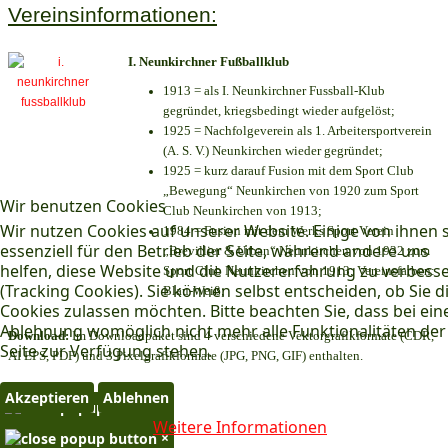
Vereinsinformationen:
I. Neunkirchner Fußballklub
1913 = als I. Neunkirchner Fussball-Klub
gegründet, kriegsbedingt wieder aufgelöst;
1925 = Nachfolgeverein als 1. Arbeitersportverein
(A. S. V.) Neunkirchen wieder gegründet;
1925 = kurz darauf Fusion mit dem Sport Club
„Bewegung“ Neunkirchen von 1920 zum Sport
Wir benutzen Cookies
Club Neunkirchen von 1913;
Wir nutzen Cookies auf unserer Website. Einige von ihnen 
1984 = Fusion mit dem Werks Sport Verein
essenziell für den Betrieb der Seite, während andere uns
„Brevillier & Urban“ Neunkirchen von 1932 zum
helfen, diese Website und die Nutzererfahrung zu verbess
Sport Club Neunkirchen von 1913; Vereinsfarben:
(Tracking Cookies). Sie können selbst entscheiden, ob Sie d
Blau-Weiß;
Cookies zulassen möchten. Bitte beachten Sie, dass bei ein
Ablehnung womöglich nicht mehr alle Funktionalitäten der
Download:
Im Downloadpaket sind 4 verschiedene Vektorgrafikformate (CDR,
Seite zur Verfügung stehen.
AI EPS, PDF) und 3 Pixelgrafikformate (JPG, PNG, GIF) enthalten.
Akzeptieren
Ablehnen
×
Weitere Informationen
×