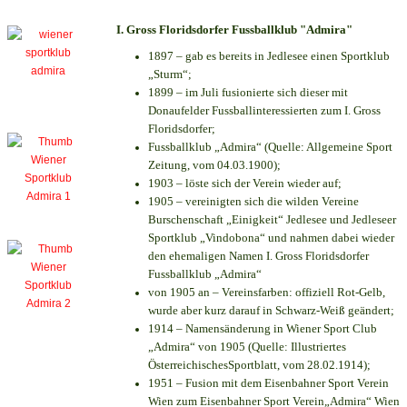
I. Gross Floridsdorfer Fussballklub "Admira"
1897 – gab es bereits in Jedlesee einen Sportklub
„Sturm“;
1899 – im Juli fusionierte sich dieser mit
Donaufelder Fussballinteressierten zum I. Gross
Floridsdorfer
;
Fussballklub „Admira“ (Quelle: Allgemeine Sport
Zeitung, vom 04.03.1900);
1903 – löste sich der Verein wieder auf;
1905 – vereinigten sich die wilden Vereine
Burschenschaft „Einigkeit“ Jedlesee und Jedleseer
Sportklub „Vindobona“ und nahmen dabei wieder
den ehemaligen Namen I. Gross Floridsdorfer
Fussballklub „Admira“
von 1905 an – Vereinsfarben: offiziell Rot-Gelb,
wurde aber kurz darauf in Schwarz-Weiß geändert;
1914 – Namensänderung in Wiener Sport Club
„Admira“ von 1905 (Quelle: Illustriertes
ÖsterreichischesSportblatt, vom 28.02.1914);
1951 – Fusion mit dem Eisenbahner Sport Verein
Wien zum Eisenbahner Sport Verein„Admira“ Wien