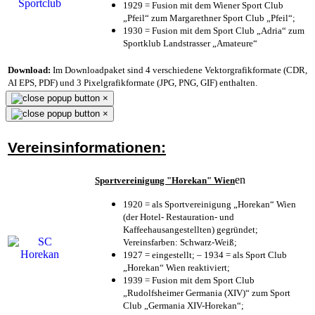
1929 = Fusion mit dem Wiener Sport Club
„Pfeil“ zum Margarethner Sport Club „Pfeil“;
1930 = Fusion mit dem Sport Club „Adria“ zum
Sportklub Landstrasser „Amateure“
Download:
Im Downloadpaket sind 4 verschiedene Vektorgrafikformate (CDR,
AI EPS, PDF) und 3 Pixelgrafikformate (JPG, PNG, GIF) enthalten.
×
×
Vereinsinformationen:
en
Sportvereinigung "Horekan" Wien
1920 = als Sportvereinigung „Horekan“ Wien
(der Hotel- Restauration- und
Kaffeehausangestellten) gegründet;
Vereinsfarben: Schwarz-Weiß;
1927 = eingestellt; – 1934 = als Sport Club
„Horekan“ Wien reaktiviert;
1939 = Fusion mit dem Sport Club
„Rudolfsheimer Germania (XIV)“ zum Sport
Club „Germania XIV-Horekan“;