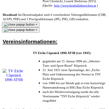
Piotr Chomicki, Leszek Śledziona 2015)
(Quelle:
http://www.fussballabzeichen.at
)
Download:
Im Downloadpaket sind 4 verschiedene Vektorgrafikformate (CDR,
AI EPS, PDF) und 3 Pixelgrafikformate (JPG, PNG, GIF) enthalten.
×
×
Vereinsinformationen:
TV Eiche Cöpenick 1896 ATSB (vor 1945)
gegründet am 15. Januar 1896 als „Arbeiter-
Turn- und Sport-Bund“ Köpenick
21. Juni 1921 neue Sportanlage, der „Eiche-
Platz und Umbenennung des Vereins in TSV
Eiche Köpenick
von 1986 bis zur Wende gab es eine kurzzeitige
Namensänderung in BSG Bau Eiche Köpenick
nach der Wiedervereinigung wurde der alte
Vereinsname "TSV Eiche Köpenick" wieder
eingeführt