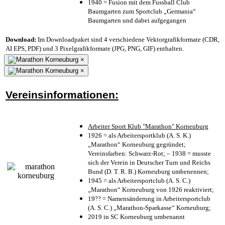
1940 = Fusion mit dem Fussball Club
Baumgarten zum Sportclub „Germania“
Baumgarten und dabei aufgegangen
Download:
Im Downloadpaket sind 4 verschiedene Vektorgrafikformate (CDR,
AI EPS, PDF) und 3 Pixelgrafikformate (JPG, PNG, GIF) enthalten.
×
×
Vereinsinformationen:
Arbeiter Sport Klub "Marathon" Korneuburg
1926 = als Arbeitersportklub (A. S. K.)
„Marathon“ Korneuburg gegründet;
Vereinsfarben: Schwarz-Rot; – 1938 = musste
sich der Verein in Deutscher Turn und Reichs
Bund (D. T. R. B.) Korneuburg umbenennen;
1945 = als Arbeitersportclub (A. S. C.)
„Marathon“ Korneuburg von 1926 reaktiviert;
19?? = Namensänderung in Arbeitersportclub
(A. S. C.) „Marathon-Sparkasse“ Korneuburg;
2019 in SC Korneuburg umbenannt