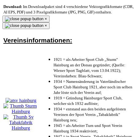
Download:
Im Downloadpaket sind 4 verschiedene Vektorgrafikformate (CDR,
AI EPS, PDF) und 3 Pixelgrafikformate (JPG, PNG, GIF) enthalten.
×
×
Vereinsinformationen:
1921 = als Arbeiter Sport Club „Sturm“
Hainburg an der Donau gegründet; (Quelle:
Wiener Sport Tagblatt, vom 13.04.1922);
Vereinsfarben: Blau-Schwarz;
1934 = Namensänderung in Vaterländischer
Sport Club Hainburg 1921, aber noch im selben
Jahr löste sich der Verein auf;
1919 = Gründung Hainburger Sport Club,
welcher sich 1932 auflöste;
1934 = entstand aus den beiden aufgelösten
Vereinen der Sport Verein „Tabakfabrik“
Hainburg neu;
1945 = als Arbeiter Turn und Sport Verein
Hainburg 1934 reaktiviert;
1947 = in Sport Verein „Tabakfabrik“ Hainburg