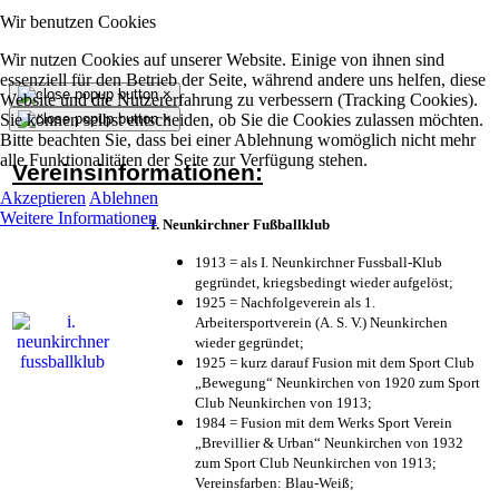
Wir benutzen Cookies
Wir nutzen Cookies auf unserer Website. Einige von ihnen sind
essenziell für den Betrieb der Seite, während andere uns helfen, diese
×
Website und die Nutzererfahrung zu verbessern (Tracking Cookies).
Sie können selbst entscheiden, ob Sie die Cookies zulassen möchten.
×
Bitte beachten Sie, dass bei einer Ablehnung womöglich nicht mehr
alle Funktionalitäten der Seite zur Verfügung stehen.
Vereinsinformationen:
Akzeptieren
Ablehnen
Weitere Informationen
I. Neunkirchner Fußballklub
1913 = als I. Neunkirchner Fussball-Klub
gegründet, kriegsbedingt wieder aufgelöst;
1925 = Nachfolgeverein als 1.
Arbeitersportverein (A. S. V.) Neunkirchen
wieder gegründet;
1925 = kurz darauf Fusion mit dem Sport Club
„Bewegung“ Neunkirchen von 1920 zum Sport
Club Neunkirchen von 1913;
1984 = Fusion mit dem Werks Sport Verein
„Brevillier & Urban“ Neunkirchen von 1932
zum Sport Club Neunkirchen von 1913;
Vereinsfarben: Blau-Weiß;