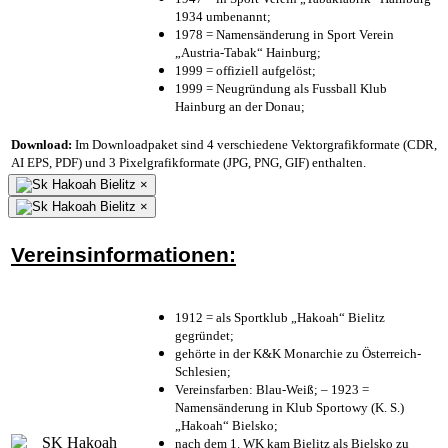
1934 umbenannt;
1978 = Namensänderung in Sport Verein
„Austria-Tabak“ Hainburg;
1999 = offiziell aufgelöst;
1999 = Neugründung als Fussball Klub
Hainburg an der Donau;
Download:
Im Downloadpaket sind 4 verschiedene Vektorgrafikformate (CDR,
AI EPS, PDF) und 3 Pixelgrafikformate (JPG, PNG, GIF) enthalten.
×
×
Vereinsinformationen:
1912 = als Sportklub „Hakoah“ Bielitz
gegründet;
gehörte in der K&K Monarchie zu Österreich-
Schlesien;
Vereinsfarben: Blau-Weiß; – 1923 =
Namensänderung in Klub Sportowy (K. S.)
„Hakoah“ Bielsko;
nach dem 1. WK kam Bielitz als Bielsko zu