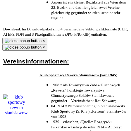
Aspern ist ein kleiner Bezirksteil aus Wien dem
22. Bezirk und das hier gleich zwei Vereine
gleichzeitig gegründet wurden, scheint sehr
fraglich.
Download:
Im Downloadpaket sind 4 verschiedene Vektorgrafikformate (CDR,
AI EPS, PDF) und 3 Pixelgrafikformate (JPG, PNG, GIF) enthalten.
×
×
Vereinsinformationen:
Klub Sportowy Rewera Stanisławów (vor 1945)
1908 = als Towarzystwa Zabaw Ruchowych
„Rewera“ Polskiego Towarzystwa
Gimnastycznego Sokółw Stanisławowie
gegründet – Vereinsfarben: Rot-Schwarz;
04.1914 = Namensänderung in Stanisławowski
Klub Sportowy (S. K. S.) „Rewera“ Stanisławów
von 1908;
1939 = erloschen; (Quelle: Rozgrywki
Piłkarskie w Galicji do roku 1914 – Autorzy: